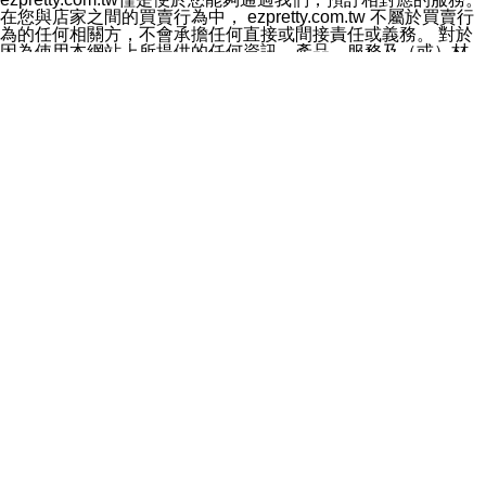
料於行銷活動資訊、商品訊息或新服務等相關行銷，且於
在您與店家之間的買賣行為中， ezpretty.com.tw 不屬於買賣行
首次行銷時，將提供您表示拒絕行銷之方式，本公司不會
為的任何相關方，不會承擔任何直接或間接責任或義務。 對於
向您索取相關費用。如您拒絕接受行銷服務或嗣後欲拒絕
因為使用本網站上所提供的任何資訊、產品、服務及（或）材
時，均可隨時通知本公司，本公司、所屬集團、關係企業
料，而產生或導致的任何損失或損害，ezpretty.com.tw 及其管
或與其合作行銷之第三方業務合作公司或第三方業務合作
理人員、員工或代表人均對此不承擔任何責任。 儘管
公司將立即停止利用您的個人資料行銷。
ezpretty.com.tw 已經盡了適當努力確保本網站上所列的服務符
四、個人資料利用之期間、地區、對象及方式如下
合合理的標準，仍不得將本網站內所列出的任何服務視為
1.期間：您同意於本公司存續期間或依法令之資料保存期
ezpretty.com.tw 推薦的服務，或是認為其代表該服務將會適用
間內，以及您的個人資料蒐集之目的消失或期限屆滿時，
於該用戶。如果該服務不適用於您，ezpretty.com.tw 將對此不
本公司得繼續保存、處理或利用您的個人資料。
承擔任何責任。
2.地區：就中華民國領域內。
網站使用者的守法義務及承諾
3.對象：本公司所屬公司(本公司)及其分公司、本公司之關
本條款構成您與 ezPretty 間之有效契約。 本條款中如有一部無
係企業、其他與本公司有業務往來或合作之機構。
效時，不影響其他條款之效力。 本條款如有未盡之處，雙方均
4.方式：以電話、簡訊、電子郵件、紙本或其他合於當時
應依誠實信用、平等互惠原則，共商解決之道。
科技之適當方式作個人資料之利用，(包括任何依法得利用
年齡和責任
之方式，但不限於使用於本網站或與外部合作之行銷)並於
你向 ezpretty.com.tw您確認您已經達到使用本網站的合法年
法令容許之範圍內，為行銷建檔、揭露、轉介或交互運用
齡。可以針對您在使用本網站時產生的任何責任，形成有約束力
予本公司及其合作對象。
的法律責任。您理解使用本網站時及他人使用您的登錄資訊使用
五、個人資料之類別
本網站時所產生的交易責任。
本聲明所指之個人資料類別如下:
網站連結
1.您提供之資料，包括您的姓名、性別、連絡方式(包括但
本網站可能包含有通往ezpretty.com.tw以外的其他方所運營網站
不限於電話、E-MAIL及地址等)、服務單位、職稱、為完
的超連結。此類超連結僅提供用於參考。此類網站不是由
成收款或付款所需之資料、IＰ位址、及其他得以直接或間
ezpretty.com.tw 控制，我們對其內容不承擔任何責任。在本網
接識別使用者身分之個人資料，及執行職務或業務之必要
站上加入通往此類網站的超連結，並非暗示我們贊同此類網站上
範圍內所需蒐集、處理及利用的個人資料。
的材料或是與其經營人之間存在任何聯繫。
2.為提升服務品質，本公司會依照所提供服務之性質，記
智慧財產權聲明
錄使用者的IP位址、以及在本公司內的瀏覽活動(例如，使
本網站上的所有資訊、內容、圖片、文字、聲音、圖像22、按
用者所使用的軟硬體、所點選的網頁)等資料，但是這些資
鈕、商標、服務標章及商品名稱均受中華民國國家法律及國際條