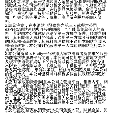
關法令之規定，在為提供您個人業務及/或提供相關服務及
活動或為本公司進行行銷分析之必要範圍內，包括但不限
於提供服務訊息及資訊、進行贈品兌換活動、會員登錄及
驗證、廣告行銷、特別活動通知、新服務、新產品之通
知、行銷分析等用途等，蒐集、處理及利用您的個人資
料。
2.請您注意，在本網站刊登廣告之第三人或與本公司
ezPretty網站連結與介接的網站，也可能蒐集您個人的資
料，凡經由本公司網站連結至第三方獨立管理、經營之網
站，其有關個人資料的保護，適用第三方或各該網站個別
的隱私權保護政策，其資料處理措施不適用本網站之隱私
權保護政策，本公司對於該等第三人或連結網站之行為不
負連帶責任。
3.本公司所屬ezPretty平台根據店家或消費者所要求的服務
功能需求或服務平台問題，本公司可使用您之前建立資料
及現在或過去在網站上的行為所取得之其他資料 (包括但
不限於手機作業系統、手機型號、手機帳號、APP設定參
數及其他資料)，來解決爭議、檢修障礙問題及執行本公司
的會員合約，本公司也有可能檢視多個會員以確認問題所
在或解決爭議。
4.您(店家或消費者)同意本公司之營運平台、集團內部、關
係企業、與有合作關係之業務夥伴交叉行銷使用，使用去
除個人識別化資料來強化統計分析網站利用方式、提升本
公司服務的內容及產品，進而提升本公司的市場行銷及促
銷、並且根據客戶的需求定義個人化製服務介面、網頁設
計及服務，這些使用改善並且調整本公司的網站使其更符
合您的需求。
5.您同意您(店家或消費者)本公司集團內部、關係企業、與