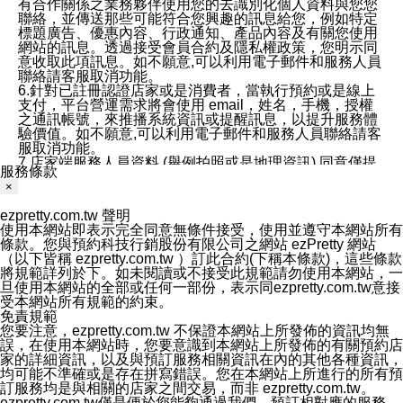
有合作關係之業務夥伴使用您的去識別化個人資料與您您
聯絡，並傳送那些可能符合您興趣的訊息給您，例如特定
標題廣告、優惠內容、行政通知、產品內容及有關您使用
網站的訊息。透過接受會員合約及隱私權政策，您明示同
意收取此項訊息。如不願意,可以利用電子郵件和服務人員
聯絡請客服取消功能。
6.針對已註冊認證店家或是消費者，當執行預約或是線上
支付，平台營運需求將會使用 email，姓名，手機，授權
之通訊帳號，來推播系統資訊或提醒訊息，以提升服務體
驗價值。如不願意,可以利用電子郵件和服務人員聯絡請客
服取消功能。
7.店家端服務人員資料 (舉例拍照或是地理資訊) 同意僅提
服務條款
供所屬店家管理人員可以使用消費者的作品集資料和員工
×
打卡個人圖像行為。本公司及ezPretty平台不會做任何使
用。
ezpretty.com.tw 聲明
三、本公司對您個人資料的揭露
使用本網站即表示完全同意無條件接受，使用並遵守本網站所有
1.基於現有服務平台的監管環境，預約科技保證不會揭露
條款。您與預約科技行銷股份有限公司之網站 ezPretty 網站
任何店家的營運資訊，且預約科技和店家均不能洩露消費
（以下皆稱 ezpretty.com.tw ）訂此合約(下稱本條款)，這些條款
者的個人資料。然而，在某些情況下，本公司可能會因受
將規範詳列於下。如未閱讀或不接受此規範請勿使用本網站，一
政府要求或法律規定，而被迫向政府或第三方提供資料。
旦使用本網站的全部或任何一部份，表示同ezpretty.com.tw意接
第三方也可能非法地攔截或存取傳輸的私人通訊，或會員
受本網站所有規範的約束。
可能濫用或誤用從本公司網站獲得的您的資料。因此，儘
免責規範
管本公司使用企業標準的保護措施來保護您的隱私，本公
您要注意，ezpretty.com.tw 不保證本網站上所發佈的資訊均無
司並未承諾您的個人識別資料或私人通訊將永遠保密。
誤，在使用本網站時，您要意識到本網站上所發佈的有關預約店
2.根據本公司的政策，本公司不會將涉及您的個人識別資
家的詳細資訊，以及與預訂服務相關資訊在內的其他各種資訊，
料出租或出售給第三方。
均可能不準確或是存在拼寫錯誤。您在本網站上所進行的所有預
3. 本公司、所屬集團、關係企業或與其合作行銷之第三方
訂服務均是與相關的店家之間交易，而非 ezpretty.com.tw。
業務合作公司會在您同意之情形下，始得利用您的個人資
ezpretty.com.tw僅是便於您能夠通過我們，預訂相對應的服務。