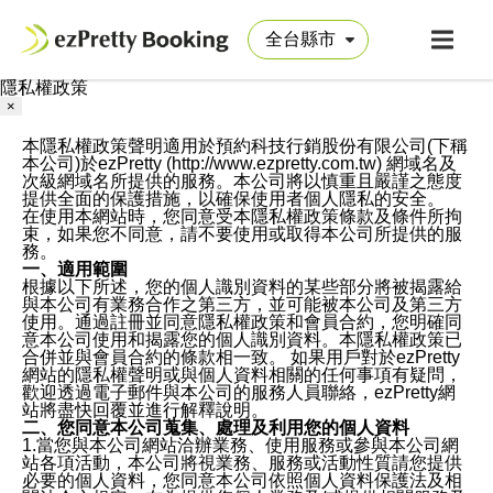
隱私權政策
×
本隱私權政策聲明適用於預約科技行銷股份有限公司(下稱
本公司)於ezPretty (http://www.ezpretty.com.tw) 網域名及
次級網域名所提供的服務。本公司將以慎重且嚴謹之態度
提供全面的保護措施，以確保使用者個人隱私的安全。
在使用本網站時，您同意受本隱私權政策條款及條件所拘
束，如果您不同意，請不要使用或取得本公司所提供的服
務。
一、適用範圍
根據以下所述，您的個人識別資料的某些部分將被揭露給
與本公司有業務合作之第三方，並可能被本公司及第三方
使用。通過註冊並同意隱私權政策和會員合約，您明確同
意本公司使用和揭露您的個人識別資料。本隱私權政策已
合併並與會員合約的條款相一致。 如果用戶對於ezPretty
網站的隱私權聲明或與個人資料相關的任何事項有疑問，
歡迎透過電子郵件與本公司的服務人員聯絡，ezPretty網
站將盡快回覆並進行解釋說明。
二、您同意本公司蒐集、處理及利用您的個人資料
1.當您與本公司網站洽辦業務、使用服務或參與本公司網
站各項活動，本公司將視業務、服務或活動性質請您提供
必要的個人資料，您同意本公司依照個人資料保護法及相