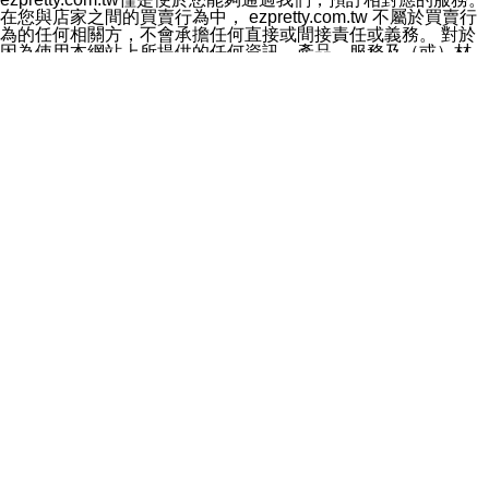
料於行銷活動資訊、商品訊息或新服務等相關行銷，且於
在您與店家之間的買賣行為中， ezpretty.com.tw 不屬於買賣行
首次行銷時，將提供您表示拒絕行銷之方式，本公司不會
為的任何相關方，不會承擔任何直接或間接責任或義務。 對於
向您索取相關費用。如您拒絕接受行銷服務或嗣後欲拒絕
因為使用本網站上所提供的任何資訊、產品、服務及（或）材
時，均可隨時通知本公司，本公司、所屬集團、關係企業
料，而產生或導致的任何損失或損害，ezpretty.com.tw 及其管
或與其合作行銷之第三方業務合作公司或第三方業務合作
理人員、員工或代表人均對此不承擔任何責任。 儘管
公司將立即停止利用您的個人資料行銷。
ezpretty.com.tw 已經盡了適當努力確保本網站上所列的服務符
四、個人資料利用之期間、地區、對象及方式如下
合合理的標準，仍不得將本網站內所列出的任何服務視為
1.期間：您同意於本公司存續期間或依法令之資料保存期
ezpretty.com.tw 推薦的服務，或是認為其代表該服務將會適用
間內，以及您的個人資料蒐集之目的消失或期限屆滿時，
於該用戶。如果該服務不適用於您，ezpretty.com.tw 將對此不
本公司得繼續保存、處理或利用您的個人資料。
承擔任何責任。
2.地區：就中華民國領域內。
網站使用者的守法義務及承諾
3.對象：本公司所屬公司(本公司)及其分公司、本公司之關
本條款構成您與 ezPretty 間之有效契約。 本條款中如有一部無
係企業、其他與本公司有業務往來或合作之機構。
效時，不影響其他條款之效力。 本條款如有未盡之處，雙方均
4.方式：以電話、簡訊、電子郵件、紙本或其他合於當時
應依誠實信用、平等互惠原則，共商解決之道。
科技之適當方式作個人資料之利用，(包括任何依法得利用
年齡和責任
之方式，但不限於使用於本網站或與外部合作之行銷)並於
你向 ezpretty.com.tw您確認您已經達到使用本網站的合法年
法令容許之範圍內，為行銷建檔、揭露、轉介或交互運用
齡。可以針對您在使用本網站時產生的任何責任，形成有約束力
予本公司及其合作對象。
的法律責任。您理解使用本網站時及他人使用您的登錄資訊使用
五、個人資料之類別
本網站時所產生的交易責任。
本聲明所指之個人資料類別如下:
網站連結
1.您提供之資料，包括您的姓名、性別、連絡方式(包括但
本網站可能包含有通往ezpretty.com.tw以外的其他方所運營網站
不限於電話、E-MAIL及地址等)、服務單位、職稱、為完
的超連結。此類超連結僅提供用於參考。此類網站不是由
成收款或付款所需之資料、IＰ位址、及其他得以直接或間
ezpretty.com.tw 控制，我們對其內容不承擔任何責任。在本網
接識別使用者身分之個人資料，及執行職務或業務之必要
站上加入通往此類網站的超連結，並非暗示我們贊同此類網站上
範圍內所需蒐集、處理及利用的個人資料。
的材料或是與其經營人之間存在任何聯繫。
2.為提升服務品質，本公司會依照所提供服務之性質，記
智慧財產權聲明
錄使用者的IP位址、以及在本公司內的瀏覽活動(例如，使
本網站上的所有資訊、內容、圖片、文字、聲音、圖像22、按
用者所使用的軟硬體、所點選的網頁)等資料，但是這些資
鈕、商標、服務標章及商品名稱均受中華民國國家法律及國際條