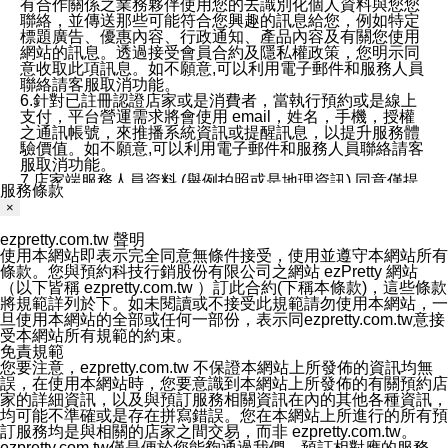
有合作關係之業務夥伴使用您的去識別化個人資料與您您
聯絡，並傳送那些可能符合您興趣的訊息給您，例如特定
標題廣告、優惠內容、行政通知、產品內容及有關您使用
網站的訊息。透過接受會員合約及隱私權政策，您明示同
意收取此項訊息。如不願意,可以利用電子郵件和服務人員
聯絡請客服取消功能。
6.針對已註冊認證店家或是消費者，當執行預約或是線上
支付，平台營運需求將會使用 email，姓名，手機，授權
之通訊帳號，來推播系統資訊或提醒訊息，以提升服務體
驗價值。如不願意,可以利用電子郵件和服務人員聯絡請客
服取消功能。
7.店家端服務人員資料 (舉例拍照或是地理資訊) 同意僅提
服務條款
供所屬店家管理人員可以使用消費者的作品集資料和員工
×
打卡個人圖像行為。本公司及ezPretty平台不會做任何使
用。
ezpretty.com.tw 聲明
三、本公司對您個人資料的揭露
使用本網站即表示完全同意無條件接受，使用並遵守本網站所有
1.基於現有服務平台的監管環境，預約科技保證不會揭露
條款。您與預約科技行銷股份有限公司之網站 ezPretty 網站
任何店家的營運資訊，且預約科技和店家均不能洩露消費
（以下皆稱 ezpretty.com.tw ）訂此合約(下稱本條款)，這些條款
者的個人資料。然而，在某些情況下，本公司可能會因受
將規範詳列於下。如未閱讀或不接受此規範請勿使用本網站，一
政府要求或法律規定，而被迫向政府或第三方提供資料。
旦使用本網站的全部或任何一部份，表示同ezpretty.com.tw意接
第三方也可能非法地攔截或存取傳輸的私人通訊，或會員
受本網站所有規範的約束。
可能濫用或誤用從本公司網站獲得的您的資料。因此，儘
免責規範
管本公司使用企業標準的保護措施來保護您的隱私，本公
您要注意，ezpretty.com.tw 不保證本網站上所發佈的資訊均無
司並未承諾您的個人識別資料或私人通訊將永遠保密。
誤，在使用本網站時，您要意識到本網站上所發佈的有關預約店
2.根據本公司的政策，本公司不會將涉及您的個人識別資
家的詳細資訊，以及與預訂服務相關資訊在內的其他各種資訊，
料出租或出售給第三方。
均可能不準確或是存在拼寫錯誤。您在本網站上所進行的所有預
3. 本公司、所屬集團、關係企業或與其合作行銷之第三方
訂服務均是與相關的店家之間交易，而非 ezpretty.com.tw。
業務合作公司會在您同意之情形下，始得利用您的個人資
ezpretty.com.tw僅是便於您能夠通過我們，預訂相對應的服務。