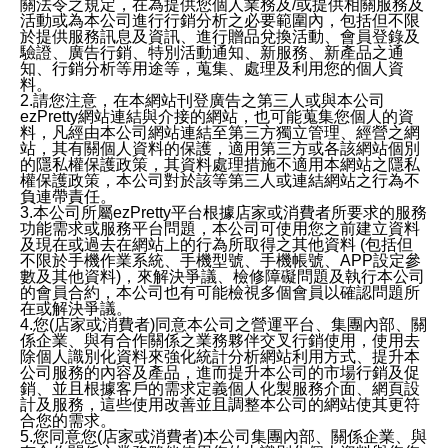
關法令之規定，在為提供您個人業務及/或提供相關服務及
活動或為本公司進行行銷分析之必要範圍內，包括但不限
於提供服務訊息及資訊、進行贈品兌換活動、會員登錄及
驗證、廣告行銷、特別活動通知、新服務、新產品之通
知、行銷分析等用途等，蒐集、處理及利用您的個人資
料。
2.請您注意，在本網站刊登廣告之第三人或與本公司
ezPretty網站連結與介接的網站，也可能蒐集您個人的資
料，凡經由本公司網站連結至第三方獨立管理、經營之網
站，其有關個人資料的保護，適用第三方或各該網站個別
的隱私權保護政策，其資料處理措施不適用本網站之隱私
權保護政策，本公司對於該等第三人或連結網站之行為不
負連帶責任。
3.本公司所屬ezPretty平台根據店家或消費者所要求的服務
功能需求或服務平台問題，本公司可使用您之前建立資料
及現在或過去在網站上的行為所取得之其他資料 (包括但
不限於手機作業系統、手機型號、手機帳號、APP設定參
數及其他資料)，來解決爭議、檢修障礙問題及執行本公司
的會員合約，本公司也有可能檢視多個會員以確認問題所
在或解決爭議。
4.您(店家或消費者)同意本公司之營運平台、集團內部、關
係企業、與有合作關係之業務夥伴交叉行銷使用，使用去
除個人識別化資料來強化統計分析網站利用方式、提升本
公司服務的內容及產品，進而提升本公司的市場行銷及促
銷、並且根據客戶的需求定義個人化製服務介面、網頁設
計及服務，這些使用改善並且調整本公司的網站使其更符
合您的需求。
5.您同意您(店家或消費者)本公司集團內部、關係企業、與