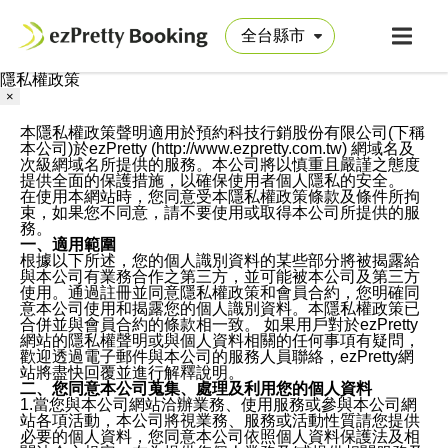
隱私權政策
×
本隱私權政策聲明適用於預約科技行銷股份有限公司(下稱
本公司)於ezPretty (http://www.ezpretty.com.tw) 網域名及
次級網域名所提供的服務。本公司將以慎重且嚴謹之態度
提供全面的保護措施，以確保使用者個人隱私的安全。
在使用本網站時，您同意受本隱私權政策條款及條件所拘
束，如果您不同意，請不要使用或取得本公司所提供的服
務。
一、適用範圍
根據以下所述，您的個人識別資料的某些部分將被揭露給
與本公司有業務合作之第三方，並可能被本公司及第三方
使用。通過註冊並同意隱私權政策和會員合約，您明確同
意本公司使用和揭露您的個人識別資料。本隱私權政策已
合併並與會員合約的條款相一致。 如果用戶對於ezPretty
網站的隱私權聲明或與個人資料相關的任何事項有疑問，
歡迎透過電子郵件與本公司的服務人員聯絡，ezPretty網
站將盡快回覆並進行解釋說明。
二、您同意本公司蒐集、處理及利用您的個人資料
1.當您與本公司網站洽辦業務、使用服務或參與本公司網
站各項活動，本公司將視業務、服務或活動性質請您提供
必要的個人資料，您同意本公司依照個人資料保護法及相