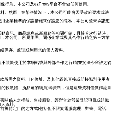
行為。本公司及ezPretty平台不會做任何使用。
資料。然而，在某些情況下，本公司可能會因受政府要求或法
使用企業標準的保護措施來保護您的隱私，本公司並未承諾您
活動資訊、商品訊息或新服務等相關行銷，且於首次行銷時，
司，本公司、所屬集團、關係企業或與其合作行銷之第三方業
繼續保存、處理或利用您的個人資料。
但不限於使用於本網站或與外部合作之行銷)並於法令容許之範
或付款所需之資料、IＰ位址、及其他得以直接或間接識別使用者
用的軟硬體、所點選的網頁)等資料，但是這些資料僅供作流量
利害關係人之權益、售後服務、經營合於營業登記項目或組織
個人資料。
前揭特定目的之方式(包括但不限於電腦處理、郵寄、電話、