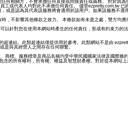
屬於買賣行為的任何相關方，不會承擔任何直接或間接責任或義務。 
人員、員工或代表人均對此不承擔任何責任。 儘管ezpretty.co
薦的服務，或是認為其代表該服務將會適用於該用戶。如果該服務不適用於您，
有一部無效時，不影響其他條款之效力。 本條款如有未盡之處，雙方
的合法年齡。可以針對您在使用本網站時產生的任何責任，形成有約束
官方帳號或認證官方帳號的通知型訊息。
網站的超連結。此類超連結僅提供用於參考。此類網站不是由 ezpret
或是與其經營人之間存在任何聯繫。
鈕、商標、服務標章及商品名稱均受中華民國國家法律及國際條
這些素材中所包含的所有權利，所有權、權益及智慧財產權。對於從本
或出售。除非本協議中明確指出，這些條款和條件中的任何內容
或任何協力廠商的業主權益中規定的任何權利的推斷結果。 如有任何人
其分公司、所屬機構、管理人員、代理人及其他合作夥伴和員工遭受的
構、管理人員、代理人及其他合作夥伴和員工不受損失。
依賴本網站上所提供的資訊、產品、服務或素材或通過使用本網
etty.com.tw提供電信及網路服務的提供商不會因您使用或不能使
etty.com.tw 不聲明、保證或承諾本網站或支持該網站的
影響本網站任何部分正常運行，且超出ezpretty.com.t
com.tw 不承擔任何責任。 在適用法律許可的最大範圍內，所
諾，其中包括但不僅限於其精確性、完整性或適銷性、品質或適用於特
些條款或是這些條款相關的權利。這些條款中使用的標題僅為了
款之內容及本網站上內容而不另行通知，同時，不對您、其他任何用戶