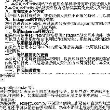
1、本公司ezPretty網站平台使用企業標準慣例來保護
2.本公司ezPretty網站將資料視為必須保護其免於滅
八、查詢或更正的方式
用戶個人資料有變更、或發現個人資料不正確的時候，可以隨時
九、Instagram貼文同步功能
您可以透過ezPretty店家系統後台所提供Instagram貼文同
用於同步您的貼文至店家系統。
十、取消Instagram授權方式
如果您有使用ezPretty網站所提供Instagram貼文同
可以登入店家系統後台使用取消授權功能，系統將立即清除您的
十一、取消帳號資料方式
如果您有使用本公司ezPretty網站所提供功能，您可以於任何
相關資料。
十二、隱私權聲明的更新
本公司將不定時更新隱私權聲明，以反映服務的變更和顧客的意見反
內容有所變更，或是處理您個人資訊的方式有所變動，本公司一
的個人資訊。
十三、自我保護措施
請妥善保管您的使用者名稱、密碼及個人資料，不要提供給
服務條款
窗，以防止他人讀取您的個人資料、信件或進入所機關管理
×
十四、傳送宣傳本站資訊或電子郵件之政策
您同意本公司網站，透過您所提供的郵件地址與您取得聯絡
ezpretty.com.tw 聲明
停止接收這些資料或電子郵件。
使用本網站即表示完全同意無條件接受，使用並遵守本網站所有條款。您與
十五、訊息通知
規範詳列於下。如未閱讀或不接受此規範請勿使用本網站，一旦使用本
本公司/本服務將以通知型訊息傳送重要訊息給您。即使未加
免責規範
本公司/本服務傳送之通知型訊息以對您有效且重要的訊息為
您要注意，ezpretty.com.tw 不保證本網站上所發佈
1.LINE 帳號設定的電話號碼與本公司/本服務所傳來的電話
均可能不準確或是存在拼寫錯誤。您在本網站上所進行的所有預訂服務均是與
2.該 LINE 帳號已在 LINE APP 設定中，同意接收通知型訊