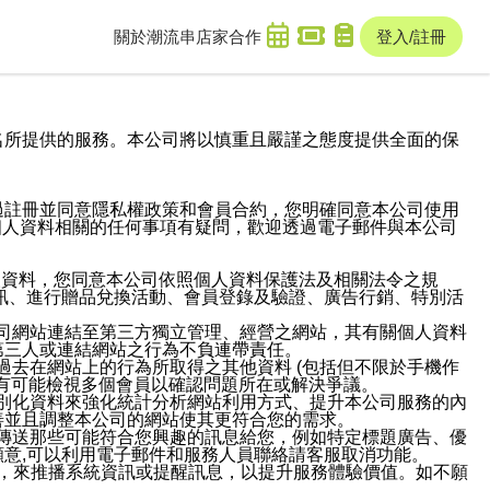
關於潮流串
店家合作
登入/註冊
域名及次級網域名所提供的服務。本公司將以慎重且嚴謹之態度提供全面的保
過註冊並同意隱私權政策和會員合約，您明確同意本公司使用
與個人資料相關的任何事項有疑問，歡迎透過電子郵件與本公司
人資料，您同意本公司依照個人資料保護法及相關法令之規
訊、進行贈品兌換活動、會員登錄及驗證、廣告行銷、特別活
本公司網站連結至第三方獨立管理、經營之網站，其有關個人資料
第三人或連結網站之行為不負連帶責任。
或過去在網站上的行為所取得之其他資料 (包括但不限於手機作
也有可能檢視多個會員以確認問題所在或解決爭議。
識別化資料來強化統計分析網站利用方式、提升本公司服務的內
善並且調整本公司的網站使其更符合您的需求。
並傳送那些可能符合您興趣的訊息給您，例如特定標題廣告、優
意,可以利用電子郵件和服務人員聯絡請客服取消功能。
帳號，來推播系統資訊或提醒訊息，以提升服務體驗價值。如不願