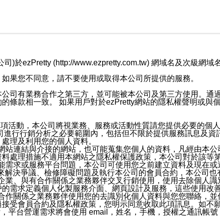
retty (http://www.ezpretty.com.tw) 網
，如果您不同意，請不要使用或取得本公司所提供的服務。
本公司有業務合作之第三方，並可能被本公司及第三方使用。通
條款相一致。 如果用戶對於ezPretty網站的隱私權聲明或
各項活動，本公司將視業務、服務或活動性質請您提供必要的個
公司進行行銷分析之必要範圍內，包括但不限於提供服務訊息及資
、處理及利用您的個人資料。
etty網站連結與介接的網站，也可能蒐集您個人的資料，凡經由
資料處理措施不適用本網站之隱私權保護政策，本公司對於該等
服務功能需求或服務平台問題，本公司可使用您之前建立資料及現在
，來解決爭議、檢修障礙問題及執行本公司的會員合約，本公司
關係企業、與有合作關係之業務夥伴交叉行銷使用，使用去除個人
戶的需求定義個人化製服務介面、網頁設計及服務，這些使用改
與有合作關係之業務夥伴使用您的去識別化個人資料與您您聯絡，
接受會員合約及隱私權政策，您明示同意收取此項訊息。如不願
，平台營運需求將會使用 email，姓名，手機，授權之通訊