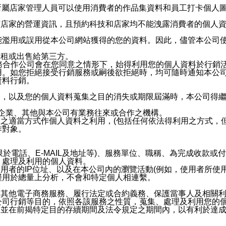
供所屬店家管理人員可以使用消費者的作品集資料和員工打卡個人圖像
何店家的營運資訊，且預約科技和店家均不能洩露消費者的個人
能濫用或誤用從本公司網站獲得的您的資料。因此，儘管本公司
出租或出售給第三方。
業務合作公司會在您同意之情形下，始得利用您的個人資料於行銷
用。如您拒絕接受行銷服務或嗣後欲拒絕時，均可隨時通知本公
資料行銷。
內，以及您的個人資料蒐集之目的消失或期限屆滿時，本公司得
係企業、其他與本公司有業務往來或合作之機構。
技之適當方式作個人資料之利用，(包括任何依法得利用之方式，
作對象。
限於電話、E-MAIL及地址等)、服務單位、職稱、為完成收款
、處理及利用的個人資料。
使用者的IP位址、以及在本公司內的瀏覽活動(例如，使用者所使
僅用於總量上分析，不會和特定個人相連繫。
及其他電子商務服務、履行法定或合約義務、保護當事人及相關
公司行銷等目的，依照各該服務之性質，蒐集、處理及利用您的
，並在前揭特定目的存續期間及法令規定之期間內，以有利於達成
。