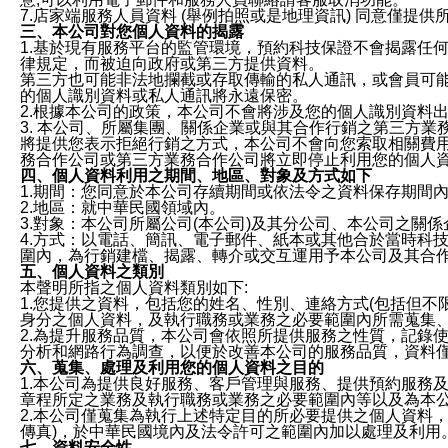
7.店家端服務人員資料 (舉例拍照或是地理資訊) 同意僅提
三、本公司對您個人資料的揭露
1.基於現有服務平台的監管環境，預約科技保證不會揭露任
律規定，而被迫向政府或第三方提供資料。
第三方也可能非法地攔截或存取傳輸的私人通訊，或會員可
的個人識別資料或私人通訊將永遠保密。
2.根據本公司的政策，本公司不會將涉及您的個人識別資料
3. 本公司、所屬集團、關係企業或與其合作行銷之第三方
將提供您表示拒絕行銷之方式，本公司不會向您索取相關費
務合作公司或第三方業務合作公司將立即停止利用您的個人
四、個人資料利用之期間、地區、對象及方式如下
1.期間：您同意於本公司存續期間或依法令之資料保存期間
2.地區：就中華民國領域內。
3.對象：本公司所屬公司(本公司)及其分公司、本公司之關
4.方式：以電話、簡訊、電子郵件、紙本或其他合於當時科
圍內，為行銷建檔、揭露、轉介或交互運用予本公司及其合
五、個人資料之類別
本聲明所指之個人資料類別如下:
1.您提供之資料，包括您的姓名、性別、連絡方式(包括但不
身分之個人資料，及執行職務或業務之必要範圍內所需蒐集
2.為提升服務品質，本公司會依照所提供服務之性質，記錄
分析和網路行為調查，以便於改善本公司的服務品質，資料
六、蒐集、處理及利用您的個人資料之目的
1.本公司為提供良好服務、客戶管理與服務、提供預約服務
章程所定之業務及執行職務或業務之必要範圍內等以及為本
2.本公司僅蒐集為執行上述特定目的所必要提供之個人資料
傳真)，於中華民國境內及法令許可之範圍內加以處理及利用
七、資料安全性