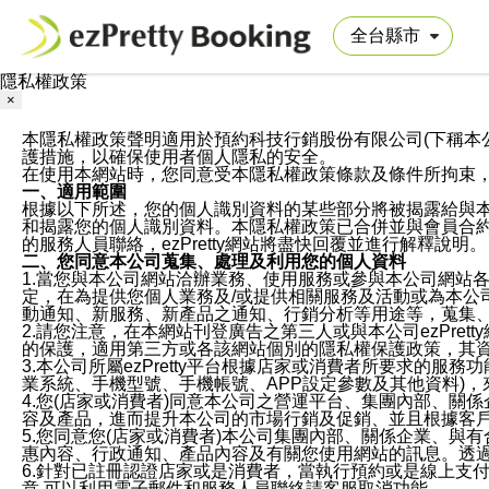
隱私權政策
×
本隱私權政策聲明適用於預約科技行銷股份有限公司(下稱本公司)於ezP
護措施，以確保使用者個人隱私的安全。
在使用本網站時，您同意受本隱私權政策條款及條件所拘束
一、適用範圍
根據以下所述，您的個人識別資料的某些部分將被揭露給與
和揭露您的個人識別資料。本隱私權政策已合併並與會員合約的
的服務人員聯絡，ezPretty網站將盡快回覆並進行解釋說明。
二、您同意本公司蒐集、處理及利用您的個人資料
1.當您與本公司網站洽辦業務、使用服務或參與本公司網站
定，在為提供您個人業務及/或提供相關服務及活動或為本
動通知、新服務、新產品之通知、行銷分析等用途等，蒐集
2.請您注意，在本網站刊登廣告之第三人或與本公司ezPr
的保護，適用第三方或各該網站個別的隱私權保護政策，其
3.本公司所屬ezPretty平台根據店家或消費者所要求的
業系統、手機型號、手機帳號、APP設定參數及其他資料)
4.您(店家或消費者)同意本公司之營運平台、集團內部、
容及產品，進而提升本公司的市場行銷及促銷、並且根據客
5.您同意您(店家或消費者)本公司集團內部、關係企業、
惠內容、行政通知、產品內容及有關您使用網站的訊息。透過
6.針對已註冊認證店家或是消費者，當執行預約或是線上支付
意,可以利用電子郵件和服務人員聯絡請客服取消功能。