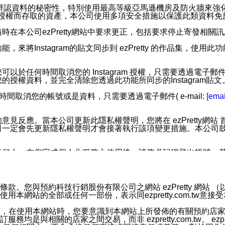
您個人辨認資料的秘密性，特別使用最高等級亞馬遜機房及防火牆來
失及未經授權而存取的資產，本公司使用多項安全措施以保護此類資料
在本公司ezPretty網站中要求更正，包括要求停止寄發相關
步功能，來將Instagram的貼文同步到 ezPretty 的作品集，使
步功能，您可以於任何時間取消您的 Instagram 授權，只需要
授權資料，並完全清除您透過此功能所同步的Instagram貼文
時間取消您的帳號或是資料，只需要透過電子郵件( e-mail:
[emai
應。當本公司更新此隱私權聲明，您將在 ezPretty網站 首頁
定會先更新隱私權聲明才會接著執行該項變更措施。本公司鼓勵您定
任何人。在您完成個人化服務之使用後，請務必記得登出帳號。
區。
並傳送或宣傳本網站各項服務之資料或電子郵件供您參考。您能
預約科技行銷股份有限公司之網站 ezPretty 網站 （以下皆稱 
網站的全部或任何一部份，表示同ezpretty.com.tw意
入本公司/本服務好友，您仍可接收到通知型訊息。
限，以廣告或其他目的的訊息皆不會被傳送。滿足以下三個條件
的資訊均無誤，在使用本網站時，您要意識到本網站上所發佈的有關預
號碼比對相符。
相關的店家之間交易，而非 ezpretty.com.tw。 ezpr
息。