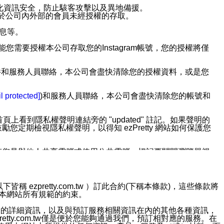
強化資訊安全，防止駭客攻擊以及異地備援。
免於公司內外部的會員未經授權的存取。
訊息等。
用此功能您需要授權本公司存取您的Instagram帳號，您的授權將僅
透過電子郵件和服務人員聯絡，本公司會盡快清除您的授權資料，或是您
。
l protected]
)和服務人員聯絡，本公司會盡快清除您的帳號和
上看到隱私權聲明連結旁的 "updated" 註記。如果聲明的
期檢視隱私權聲明，以得知 ezPretty 網站如何保護您
若您是與他人共享電腦或使用公共電腦，切記要關閉瀏覽器視
依照該資料或電子郵件所指示之方法、說明或功能連結，隨時
ezpretty.com.tw ）訂此合約(下稱本條款)，這些條款將
接受本網站所有規範的約束。
者，將可收到通知型訊息。
約店家的詳細資訊，以及與預訂服務相關資訊在內的其他各種資訊，
etty.com.tw僅是便於您能夠通過我們，預訂相對應的服務。在