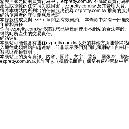
您與店家之間的買賣行為中， ezpretty.com.tw 不
3.LINE 帳號未封鎖傳送訊息之 LINE 官方帳號。
產生或導致的任何損失或損害，ezpretty.com.tw 及其管理
欲變更通知型訊息的設定，操作如下：
得將本網站內所列出的任何服務視為 ezpretty.com.tw 推
1.點選「主頁」＞「設定」
網站使用者的守法義務及承諾
2.點選「隱私設定」
本條款構成您與 ezPretty 間之有效契約。 本條款中如
3.點選「提供使用資料」
年齡和責任
4.點選「LINE通知型訊息」
你向 ezpretty.com.tw您確認您已經達到使用本網站
5.開關「接收LINE通知型訊息」
網站時所產生的交易責任。
❗️關閉「接收通知型訊息」後，將不會接收到來自任何企業
網站連結
本網站可能包含有通往ezpretty.com.tw以外的其他方所運營
入通往此類網站的超連結，並非暗示我們贊同此類網站上的材料
智慧財產權聲明
本網站上的所有資訊、內容、圖片、文字、聲音、圖像22、按
ezpretty.com.tw或其許可人（視情況而定）保留有
改、拷貝、傳播、發送、顯示、執行、複製、發佈、模仿、轉發
法或其他智慧財產權或 ezpretty.com.tw、其許可人
賠償
您同意因您使用本網站，而導致 ezpretty.com.tw、
您承擔賠償並保證 ezpretty.com.tw、其分公司、所屬機
免責聲明
您對本網站的所有使用均由您自擔風險。 因下載使用、參考或
己承擔全部責任。您同意 ezpretty.com.tw 及向ezpr
全部的索賠權利，無論是基於合約、侵權行為或其他依據。 ezpr
那些可損害或影響本網站管理、安全性、公正性和完整性，或是損害或
漏、中斷、刪除、缺陷、延遲或任何事件或事故，ezpretty.
其中包括但不僅限於有關本網站上服務、資訊及（或）聲明的保證或承
時間內對任一條款或多條條款的強制實施，不得將此視為放棄這
法律效應。 ezpretty.com.tw有權隨時變更本使用條