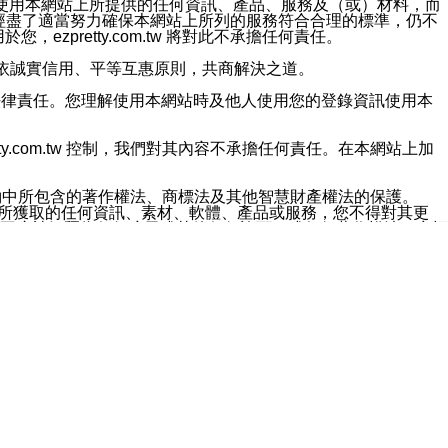
對於因為使用本網站上所提供的任何資訊、產品、服務及（或）材料，而
m.tw 已經盡了適當努力確保本網站上所列的服務符合合理的標準，仍不
ezpretty.com.tw 將對此不承擔任何責任。
均應依誠實信用、平等互惠原則，共商解決之道。
力的法律責任。您理解使用本網站時及他人使用您的登錄資訊使用本
ty.com.tw 控制，我們對其內容不承擔任何責任。在本網站上加
約中所包含的著作權法、商標法及其他智慧財產權法的保護。
網站上所獲取的任何資訊、素材、軟體、產品或服務，您不得對其更
不應被解釋為任何暗示或其他任何許可，或任何著作權法、商標
違反此規定，我們將追究其法律責任。
任何損失、責任及協力廠商的任何索賠或要求（包括律師費），將由
站而獲取到的資訊，而導致您遭受的任何風險或損失，將由您自
用本網站而造成的任何損失負責，同時，您會在此放棄有關此損失的所有及
伺服器不會發生缺陷，其中包括但不僅限於病毒或其他有害元素。對於
w 控制範圍的任何病毒感染、BUG、篡改、技術故障、錯誤、遺
有明示、暗示或法定及其他聲明、保證和條款均予以最大限度的排除，
定目的等。 ezpretty.com.tw 不能持續或在某階段
方便目的，其不應影響這些條款的範圍或意義，或是產生其他的
或任何協力廠商承擔任何責任。 在每次訪問網站時，您應檢查一下這