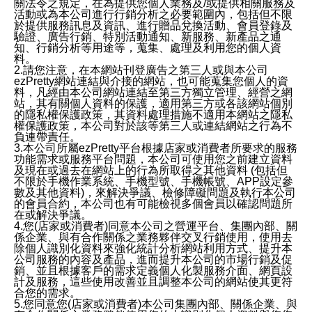
關法令之規定，在為提供您個人業務及/或提供相關服務及
活動或為本公司進行行銷分析之必要範圍內，包括但不限
於提供服務訊息及資訊、進行贈品兌換活動、會員登錄及
驗證、廣告行銷、特別活動通知、新服務、新產品之通
知、行銷分析等用途等，蒐集、處理及利用您的個人資
料。
2.請您注意，在本網站刊登廣告之第三人或與本公司
ezPretty網站連結與介接的網站，也可能蒐集您個人的資
料，凡經由本公司網站連結至第三方獨立管理、經營之網
站，其有關個人資料的保護，適用第三方或各該網站個別
的隱私權保護政策，其資料處理措施不適用本網站之隱私
權保護政策，本公司對於該等第三人或連結網站之行為不
負連帶責任。
3.本公司所屬ezPretty平台根據店家或消費者所要求的服務
功能需求或服務平台問題，本公司可使用您之前建立資料
及現在或過去在網站上的行為所取得之其他資料 (包括但
不限於手機作業系統、手機型號、手機帳號、APP設定參
數及其他資料)，來解決爭議、檢修障礙問題及執行本公司
的會員合約，本公司也有可能檢視多個會員以確認問題所
在或解決爭議。
4.您(店家或消費者)同意本公司之營運平台、集團內部、關
係企業、與有合作關係之業務夥伴交叉行銷使用，使用去
除個人識別化資料來強化統計分析網站利用方式、提升本
公司服務的內容及產品，進而提升本公司的市場行銷及促
銷、並且根據客戶的需求定義個人化製服務介面、網頁設
計及服務，這些使用改善並且調整本公司的網站使其更符
合您的需求。
5.您同意您(店家或消費者)本公司集團內部、關係企業、與