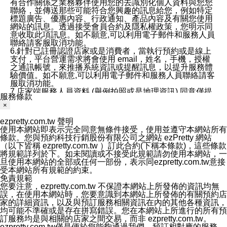
有合作關係之業務夥伴使用您的去識別化個人資料與您您
聯絡，並傳送那些可能符合您興趣的訊息給您，例如特定
標題廣告、優惠內容、行政通知、產品內容及有關您使用
網站的訊息。透過接受會員合約及隱私權政策，您明示同
意收取此項訊息。如不願意,可以利用電子郵件和服務人員
聯絡請客服取消功能。
6.針對已註冊認證店家或是消費者，當執行預約或是線上
支付，平台營運需求將會使用 email，姓名，手機，授權
之通訊帳號，來推播系統資訊或提醒訊息，以提升服務體
驗價值。如不願意,可以利用電子郵件和服務人員聯絡請客
服取消功能。
7.店家端服務人員資料 (舉例拍照或是地理資訊) 同意僅提
服務條款
供所屬店家管理人員可以使用消費者的作品集資料和員工
×
打卡個人圖像行為。本公司及ezPretty平台不會做任何使
用。
ezpretty.com.tw 聲明
三、本公司對您個人資料的揭露
使用本網站即表示完全同意無條件接受，使用並遵守本網站所有
1.基於現有服務平台的監管環境，預約科技保證不會揭露
條款。您與預約科技行銷股份有限公司之網站 ezPretty 網站
任何店家的營運資訊，且預約科技和店家均不能洩露消費
（以下皆稱 ezpretty.com.tw ）訂此合約(下稱本條款)，這些條款
者的個人資料。然而，在某些情況下，本公司可能會因受
將規範詳列於下。如未閱讀或不接受此規範請勿使用本網站，一
政府要求或法律規定，而被迫向政府或第三方提供資料。
旦使用本網站的全部或任何一部份，表示同ezpretty.com.tw意接
第三方也可能非法地攔截或存取傳輸的私人通訊，或會員
受本網站所有規範的約束。
可能濫用或誤用從本公司網站獲得的您的資料。因此，儘
免責規範
管本公司使用企業標準的保護措施來保護您的隱私，本公
您要注意，ezpretty.com.tw 不保證本網站上所發佈的資訊均無
司並未承諾您的個人識別資料或私人通訊將永遠保密。
誤，在使用本網站時，您要意識到本網站上所發佈的有關預約店
2.根據本公司的政策，本公司不會將涉及您的個人識別資
家的詳細資訊，以及與預訂服務相關資訊在內的其他各種資訊，
料出租或出售給第三方。
均可能不準確或是存在拼寫錯誤。您在本網站上所進行的所有預
3. 本公司、所屬集團、關係企業或與其合作行銷之第三方
訂服務均是與相關的店家之間交易，而非 ezpretty.com.tw。
業務合作公司會在您同意之情形下，始得利用您的個人資
ezpretty.com.tw僅是便於您能夠通過我們，預訂相對應的服務。