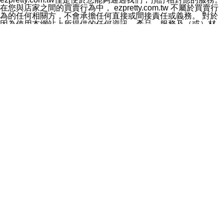
料於行銷活動資訊、商品訊息或新服務等相關行銷，且於
在您與店家之間的買賣行為中， ezpretty.com.tw 不屬於買賣行
首次行銷時，將提供您表示拒絕行銷之方式，本公司不會
為的任何相關方，不會承擔任何直接或間接責任或義務。 對於
向您索取相關費用。如您拒絕接受行銷服務或嗣後欲拒絕
因為使用本網站上所提供的任何資訊、產品、服務及（或）材
時，均可隨時通知本公司，本公司、所屬集團、關係企業
料，而產生或導致的任何損失或損害，ezpretty.com.tw 及其管
或與其合作行銷之第三方業務合作公司或第三方業務合作
理人員、員工或代表人均對此不承擔任何責任。 儘管
公司將立即停止利用您的個人資料行銷。
ezpretty.com.tw 已經盡了適當努力確保本網站上所列的服務符
四、個人資料利用之期間、地區、對象及方式如下
合合理的標準，仍不得將本網站內所列出的任何服務視為
1.期間：您同意於本公司存續期間或依法令之資料保存期
ezpretty.com.tw 推薦的服務，或是認為其代表該服務將會適用
間內，以及您的個人資料蒐集之目的消失或期限屆滿時，
於該用戶。如果該服務不適用於您，ezpretty.com.tw 將對此不
本公司得繼續保存、處理或利用您的個人資料。
承擔任何責任。
2.地區：就中華民國領域內。
網站使用者的守法義務及承諾
3.對象：本公司所屬公司(本公司)及其分公司、本公司之關
本條款構成您與 ezPretty 間之有效契約。 本條款中如有一部無
係企業、其他與本公司有業務往來或合作之機構。
效時，不影響其他條款之效力。 本條款如有未盡之處，雙方均
4.方式：以電話、簡訊、電子郵件、紙本或其他合於當時
應依誠實信用、平等互惠原則，共商解決之道。
科技之適當方式作個人資料之利用，(包括任何依法得利用
年齡和責任
之方式，但不限於使用於本網站或與外部合作之行銷)並於
你向 ezpretty.com.tw您確認您已經達到使用本網站的合法年
法令容許之範圍內，為行銷建檔、揭露、轉介或交互運用
齡。可以針對您在使用本網站時產生的任何責任，形成有約束力
予本公司及其合作對象。
的法律責任。您理解使用本網站時及他人使用您的登錄資訊使用
五、個人資料之類別
本網站時所產生的交易責任。
本聲明所指之個人資料類別如下:
網站連結
1.您提供之資料，包括您的姓名、性別、連絡方式(包括但
本網站可能包含有通往ezpretty.com.tw以外的其他方所運營網站
不限於電話、E-MAIL及地址等)、服務單位、職稱、為完
的超連結。此類超連結僅提供用於參考。此類網站不是由
成收款或付款所需之資料、IＰ位址、及其他得以直接或間
ezpretty.com.tw 控制，我們對其內容不承擔任何責任。在本網
接識別使用者身分之個人資料，及執行職務或業務之必要
站上加入通往此類網站的超連結，並非暗示我們贊同此類網站上
範圍內所需蒐集、處理及利用的個人資料。
的材料或是與其經營人之間存在任何聯繫。
2.為提升服務品質，本公司會依照所提供服務之性質，記
智慧財產權聲明
錄使用者的IP位址、以及在本公司內的瀏覽活動(例如，使
本網站上的所有資訊、內容、圖片、文字、聲音、圖像22、按
用者所使用的軟硬體、所點選的網頁)等資料，但是這些資
鈕、商標、服務標章及商品名稱均受中華民國國家法律及國際條