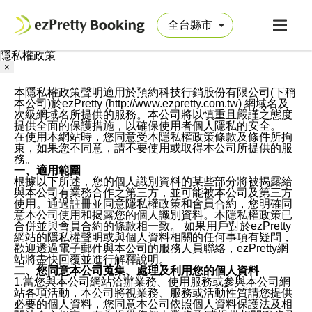
隱私權政策
×
本隱私權政策聲明適用於預約科技行銷股份有限公司(下稱
本公司)於ezPretty (http://www.ezpretty.com.tw) 網域名及
次級網域名所提供的服務。本公司將以慎重且嚴謹之態度
提供全面的保護措施，以確保使用者個人隱私的安全。
在使用本網站時，您同意受本隱私權政策條款及條件所拘
束，如果您不同意，請不要使用或取得本公司所提供的服
務。
一、適用範圍
根據以下所述，您的個人識別資料的某些部分將被揭露給
與本公司有業務合作之第三方，並可能被本公司及第三方
使用。通過註冊並同意隱私權政策和會員合約，您明確同
意本公司使用和揭露您的個人識別資料。本隱私權政策已
合併並與會員合約的條款相一致。 如果用戶對於ezPretty
網站的隱私權聲明或與個人資料相關的任何事項有疑問，
歡迎透過電子郵件與本公司的服務人員聯絡，ezPretty網
站將盡快回覆並進行解釋說明。
二、您同意本公司蒐集、處理及利用您的個人資料
1.當您與本公司網站洽辦業務、使用服務或參與本公司網
站各項活動，本公司將視業務、服務或活動性質請您提供
必要的個人資料，您同意本公司依照個人資料保護法及相