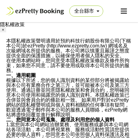
隱私權政策
×
本隱私權政策聲明適用於預約科技行銷股份有限公司(下稱
本公司)於ezPretty (http://www.ezpretty.com.tw) 網域名及
次級網域名所提供的服務。本公司將以慎重且嚴謹之態度
提供全面的保護措施，以確保使用者個人隱私的安全。
在使用本網站時，您同意受本隱私權政策條款及條件所拘
束，如果您不同意，請不要使用或取得本公司所提供的服
務。
一、適用範圍
根據以下所述，您的個人識別資料的某些部分將被揭露給
與本公司有業務合作之第三方，並可能被本公司及第三方
使用。通過註冊並同意隱私權政策和會員合約，您明確同
意本公司使用和揭露您的個人識別資料。本隱私權政策已
合併並與會員合約的條款相一致。 如果用戶對於ezPretty
網站的隱私權聲明或與個人資料相關的任何事項有疑問，
歡迎透過電子郵件與本公司的服務人員聯絡，ezPretty網
站將盡快回覆並進行解釋說明。
二、您同意本公司蒐集、處理及利用您的個人資料
1.當您與本公司網站洽辦業務、使用服務或參與本公司網
站各項活動，本公司將視業務、服務或活動性質請您提供
必要的個人資料，您同意本公司依照個人資料保護法及相