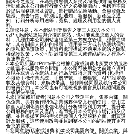
關法令之規定，在為提供您個人業務及/或提供相關服務及
活動或為本公司進行行銷分析之必要範圍內，包括但不限
於提供服務訊息及資訊、進行贈品兌換活動、會員登錄及
驗證、廣告行銷、特別活動通知、新服務、新產品之通
知、行銷分析等用途等，蒐集、處理及利用您的個人資
料。
2.請您注意，在本網站刊登廣告之第三人或與本公司
ezPretty網站連結與介接的網站，也可能蒐集您個人的資
料，凡經由本公司網站連結至第三方獨立管理、經營之網
站，其有關個人資料的保護，適用第三方或各該網站個別
的隱私權保護政策，其資料處理措施不適用本網站之隱私
權保護政策，本公司對於該等第三人或連結網站之行為不
負連帶責任。
3.本公司所屬ezPretty平台根據店家或消費者所要求的服務
功能需求或服務平台問題，本公司可使用您之前建立資料
及現在或過去在網站上的行為所取得之其他資料 (包括但
不限於手機作業系統、手機型號、手機帳號、APP設定參
數及其他資料)，來解決爭議、檢修障礙問題及執行本公司
的會員合約，本公司也有可能檢視多個會員以確認問題所
在或解決爭議。
4.您(店家或消費者)同意本公司之營運平台、集團內部、關
係企業、與有合作關係之業務夥伴交叉行銷使用，使用去
除個人識別化資料來強化統計分析網站利用方式、提升本
公司服務的內容及產品，進而提升本公司的市場行銷及促
銷、並且根據客戶的需求定義個人化製服務介面、網頁設
計及服務，這些使用改善並且調整本公司的網站使其更符
合您的需求。
5.您同意您(店家或消費者)本公司集團內部、關係企業、與