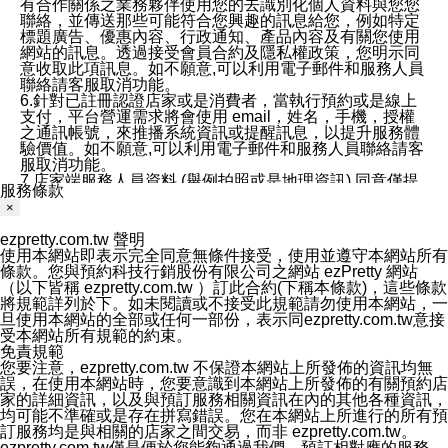
有合作關係之業務夥伴使用您的去識別化個人資料與您您
聯絡，並傳送那些可能符合您興趣的訊息給您，例如特定
標題廣告、優惠內容、行政通知、產品內容及有關您使用
網站的訊息。透過接受會員合約及隱私權政策，您明示同
意收取此項訊息。如不願意,可以利用電子郵件和服務人員
聯絡請客服取消功能。
6.針對已註冊認證店家或是消費者，當執行預約或是線上
支付，平台營運需求將會使用 email，姓名，手機，授權
之通訊帳號，來推播系統資訊或提醒訊息，以提升服務體
驗價值。如不願意,可以利用電子郵件和服務人員聯絡請客
服取消功能。
7.店家端服務人員資料 (舉例拍照或是地理資訊) 同意僅提
服務條款
供所屬店家管理人員可以使用消費者的作品集資料和員工
×
打卡個人圖像行為。本公司及ezPretty平台不會做任何使
用。
ezpretty.com.tw 聲明
三、本公司對您個人資料的揭露
使用本網站即表示完全同意無條件接受，使用並遵守本網站所有
1.基於現有服務平台的監管環境，預約科技保證不會揭露
條款。您與預約科技行銷股份有限公司之網站 ezPretty 網站
任何店家的營運資訊，且預約科技和店家均不能洩露消費
（以下皆稱 ezpretty.com.tw ）訂此合約(下稱本條款)，這些條款
者的個人資料。然而，在某些情況下，本公司可能會因受
將規範詳列於下。如未閱讀或不接受此規範請勿使用本網站，一
政府要求或法律規定，而被迫向政府或第三方提供資料。
旦使用本網站的全部或任何一部份，表示同ezpretty.com.tw意接
第三方也可能非法地攔截或存取傳輸的私人通訊，或會員
受本網站所有規範的約束。
可能濫用或誤用從本公司網站獲得的您的資料。因此，儘
免責規範
管本公司使用企業標準的保護措施來保護您的隱私，本公
您要注意，ezpretty.com.tw 不保證本網站上所發佈的資訊均無
司並未承諾您的個人識別資料或私人通訊將永遠保密。
誤，在使用本網站時，您要意識到本網站上所發佈的有關預約店
2.根據本公司的政策，本公司不會將涉及您的個人識別資
家的詳細資訊，以及與預訂服務相關資訊在內的其他各種資訊，
料出租或出售給第三方。
均可能不準確或是存在拼寫錯誤。您在本網站上所進行的所有預
3. 本公司、所屬集團、關係企業或與其合作行銷之第三方
訂服務均是與相關的店家之間交易，而非 ezpretty.com.tw。
業務合作公司會在您同意之情形下，始得利用您的個人資
ezpretty.com.tw僅是便於您能夠通過我們，預訂相對應的服務。