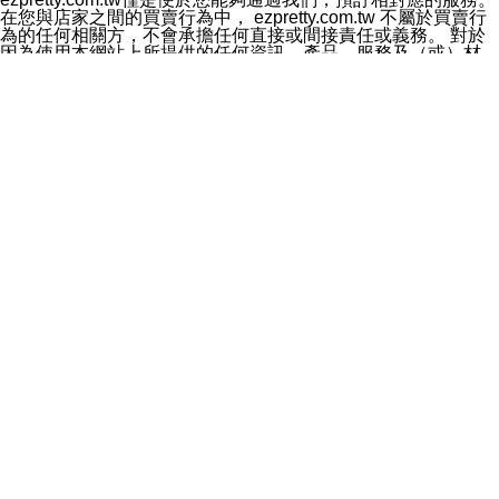
料於行銷活動資訊、商品訊息或新服務等相關行銷，且於
在您與店家之間的買賣行為中， ezpretty.com.tw 不屬於買賣行
首次行銷時，將提供您表示拒絕行銷之方式，本公司不會
為的任何相關方，不會承擔任何直接或間接責任或義務。 對於
向您索取相關費用。如您拒絕接受行銷服務或嗣後欲拒絕
因為使用本網站上所提供的任何資訊、產品、服務及（或）材
時，均可隨時通知本公司，本公司、所屬集團、關係企業
料，而產生或導致的任何損失或損害，ezpretty.com.tw 及其管
或與其合作行銷之第三方業務合作公司或第三方業務合作
理人員、員工或代表人均對此不承擔任何責任。 儘管
公司將立即停止利用您的個人資料行銷。
ezpretty.com.tw 已經盡了適當努力確保本網站上所列的服務符
四、個人資料利用之期間、地區、對象及方式如下
合合理的標準，仍不得將本網站內所列出的任何服務視為
1.期間：您同意於本公司存續期間或依法令之資料保存期
ezpretty.com.tw 推薦的服務，或是認為其代表該服務將會適用
間內，以及您的個人資料蒐集之目的消失或期限屆滿時，
於該用戶。如果該服務不適用於您，ezpretty.com.tw 將對此不
本公司得繼續保存、處理或利用您的個人資料。
承擔任何責任。
2.地區：就中華民國領域內。
網站使用者的守法義務及承諾
3.對象：本公司所屬公司(本公司)及其分公司、本公司之關
本條款構成您與 ezPretty 間之有效契約。 本條款中如有一部無
係企業、其他與本公司有業務往來或合作之機構。
效時，不影響其他條款之效力。 本條款如有未盡之處，雙方均
4.方式：以電話、簡訊、電子郵件、紙本或其他合於當時
應依誠實信用、平等互惠原則，共商解決之道。
科技之適當方式作個人資料之利用，(包括任何依法得利用
年齡和責任
之方式，但不限於使用於本網站或與外部合作之行銷)並於
你向 ezpretty.com.tw您確認您已經達到使用本網站的合法年
法令容許之範圍內，為行銷建檔、揭露、轉介或交互運用
齡。可以針對您在使用本網站時產生的任何責任，形成有約束力
予本公司及其合作對象。
的法律責任。您理解使用本網站時及他人使用您的登錄資訊使用
五、個人資料之類別
本網站時所產生的交易責任。
本聲明所指之個人資料類別如下:
網站連結
1.您提供之資料，包括您的姓名、性別、連絡方式(包括但
本網站可能包含有通往ezpretty.com.tw以外的其他方所運營網站
不限於電話、E-MAIL及地址等)、服務單位、職稱、為完
的超連結。此類超連結僅提供用於參考。此類網站不是由
成收款或付款所需之資料、IＰ位址、及其他得以直接或間
ezpretty.com.tw 控制，我們對其內容不承擔任何責任。在本網
接識別使用者身分之個人資料，及執行職務或業務之必要
站上加入通往此類網站的超連結，並非暗示我們贊同此類網站上
範圍內所需蒐集、處理及利用的個人資料。
的材料或是與其經營人之間存在任何聯繫。
2.為提升服務品質，本公司會依照所提供服務之性質，記
智慧財產權聲明
錄使用者的IP位址、以及在本公司內的瀏覽活動(例如，使
本網站上的所有資訊、內容、圖片、文字、聲音、圖像22、按
用者所使用的軟硬體、所點選的網頁)等資料，但是這些資
鈕、商標、服務標章及商品名稱均受中華民國國家法律及國際條