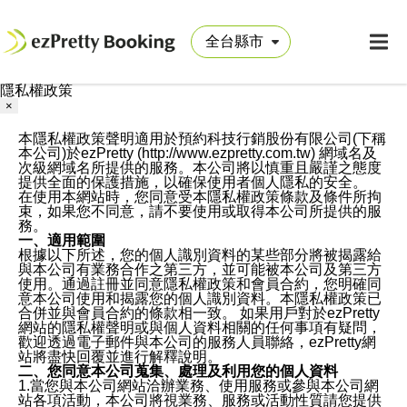
隱私權政策
×
本隱私權政策聲明適用於預約科技行銷股份有限公司(下稱
本公司)於ezPretty (http://www.ezpretty.com.tw) 網域名及
次級網域名所提供的服務。本公司將以慎重且嚴謹之態度
提供全面的保護措施，以確保使用者個人隱私的安全。
在使用本網站時，您同意受本隱私權政策條款及條件所拘
束，如果您不同意，請不要使用或取得本公司所提供的服
務。
一、適用範圍
根據以下所述，您的個人識別資料的某些部分將被揭露給
與本公司有業務合作之第三方，並可能被本公司及第三方
使用。通過註冊並同意隱私權政策和會員合約，您明確同
意本公司使用和揭露您的個人識別資料。本隱私權政策已
合併並與會員合約的條款相一致。 如果用戶對於ezPretty
網站的隱私權聲明或與個人資料相關的任何事項有疑問，
歡迎透過電子郵件與本公司的服務人員聯絡，ezPretty網
站將盡快回覆並進行解釋說明。
二、您同意本公司蒐集、處理及利用您的個人資料
1.當您與本公司網站洽辦業務、使用服務或參與本公司網
站各項活動，本公司將視業務、服務或活動性質請您提供