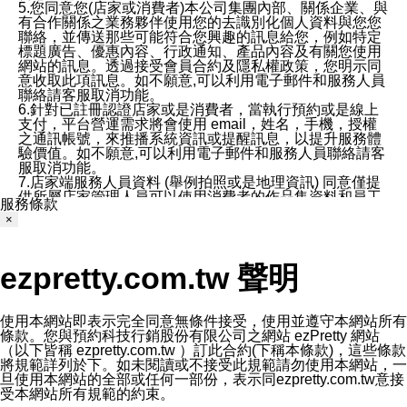
5.您同意您(店家或消費者)本公司集團內部、關係企業、與
有合作關係之業務夥伴使用您的去識別化個人資料與您您
聯絡，並傳送那些可能符合您興趣的訊息給您，例如特定
標題廣告、優惠內容、行政通知、產品內容及有關您使用
網站的訊息。透過接受會員合約及隱私權政策，您明示同
意收取此項訊息。如不願意,可以利用電子郵件和服務人員
聯絡請客服取消功能。
6.針對已註冊認證店家或是消費者，當執行預約或是線上
支付，平台營運需求將會使用 email，姓名，手機，授權
之通訊帳號，來推播系統資訊或提醒訊息，以提升服務體
驗價值。如不願意,可以利用電子郵件和服務人員聯絡請客
服取消功能。
7.店家端服務人員資料 (舉例拍照或是地理資訊) 同意僅提
供所屬店家管理人員可以使用消費者的作品集資料和員工
服務條款
打卡個人圖像行為。本公司及ezPretty平台不會做任何使
×
用。
三、本公司對您個人資料的揭露
1.基於現有服務平台的監管環境，預約科技保證不會揭露
ezpretty.com.tw 聲明
任何店家的營運資訊，且預約科技和店家均不能洩露消費
者的個人資料。然而，在某些情況下，本公司可能會因受
政府要求或法律規定，而被迫向政府或第三方提供資料。
第三方也可能非法地攔截或存取傳輸的私人通訊，或會員
使用本網站即表示完全同意無條件接受，使用並遵守本網站所有
可能濫用或誤用從本公司網站獲得的您的資料。因此，儘
條款。您與預約科技行銷股份有限公司之網站 ezPretty 網站
管本公司使用企業標準的保護措施來保護您的隱私，本公
（以下皆稱 ezpretty.com.tw ）訂此合約(下稱本條款)，這些條款
司並未承諾您的個人識別資料或私人通訊將永遠保密。
將規範詳列於下。如未閱讀或不接受此規範請勿使用本網站，一
2.根據本公司的政策，本公司不會將涉及您的個人識別資
旦使用本網站的全部或任何一部份，表示同ezpretty.com.tw意接
料出租或出售給第三方。
受本網站所有規範的約束。
3. 本公司、所屬集團、關係企業或與其合作行銷之第三方