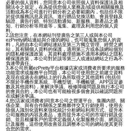
必要的個人資料，您同意本公司依照個人資料保護法及相
關法令之規定，在為提供您個人業務及/或提供相關服務及
活動或為本公司進行行銷分析之必要範圍內，包括但不限
於提供服務訊息及資訊、進行贈品兌換活動、會員登錄及
驗證、廣告行銷、特別活動通知、新服務、新產品之通
知、行銷分析等用途等，蒐集、處理及利用您的個人資
料。
2.請您注意，在本網站刊登廣告之第三人或與本公司
ezPretty網站連結與介接的網站，也可能蒐集您個人的資
料，凡經由本公司網站連結至第三方獨立管理、經營之網
站，其有關個人資料的保護，適用第三方或各該網站個別
的隱私權保護政策，其資料處理措施不適用本網站之隱私
權保護政策，本公司對於該等第三人或連結網站之行為不
負連帶責任。
3.本公司所屬ezPretty平台根據店家或消費者所要求的服務
功能需求或服務平台問題，本公司可使用您之前建立資料
及現在或過去在網站上的行為所取得之其他資料 (包括但
不限於手機作業系統、手機型號、手機帳號、APP設定參
數及其他資料)，來解決爭議、檢修障礙問題及執行本公司
的會員合約，本公司也有可能檢視多個會員以確認問題所
在或解決爭議。
4.您(店家或消費者)同意本公司之營運平台、集團內部、關
係企業、與有合作關係之業務夥伴交叉行銷使用，使用去
除個人識別化資料來強化統計分析網站利用方式、提升本
公司服務的內容及產品，進而提升本公司的市場行銷及促
銷、並且根據客戶的需求定義個人化製服務介面、網頁設
計及服務，這些使用改善並且調整本公司的網站使其更符
合您的需求。