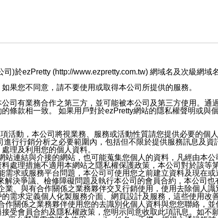
retty (http://www.ezpretty.com.tw) 網
，如果您不同意，請不要使用或取得本公司所提供的服務。
本公司有業務合作之第三方，並可能被本公司及第三方使用。通
條款相一致。 如果用戶對於ezPretty網站的隱私權聲明或
各項活動，本公司將視業務、服務或活動性質請您提供必要的個
公司進行行銷分析之必要範圍內，包括但不限於提供服務訊息及資
、處理及利用您的個人資料。
etty網站連結與介接的網站，也可能蒐集您個人的資料，凡經由
資料處理措施不適用本網站之隱私權保護政策，本公司對於該等
服務功能需求或服務平台問題，本公司可使用您之前建立資料及現在
，來解決爭議、檢修障礙問題及執行本公司的會員合約，本公司
關係企業、與有合作關係之業務夥伴交叉行銷使用，使用去除個人
戶的需求定義個人化製服務介面、網頁設計及服務，這些使用改
與有合作關係之業務夥伴使用您的去識別化個人資料與您您聯絡，
接受會員合約及隱私權政策，您明示同意收取此項訊息。如不願