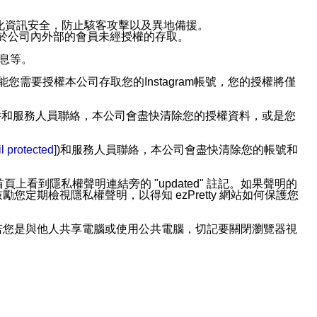
強化資訊安全，防止駭客攻擊以及異地備援。
免於公司內外部的會員未經授權的存取。
訊息等。
用此功能您需要授權本公司存取您的Instagram帳號，您的授權將僅
透過電子郵件和服務人員聯絡，本公司會盡快清除您的授權資料，或是您
。
l protected]
)和服務人員聯絡，本公司會盡快清除您的帳號和
上看到隱私權聲明連結旁的 "updated" 註記。如果聲明的
期檢視隱私權聲明，以得知 ezPretty 網站如何保護您
若您是與他人共享電腦或使用公共電腦，切記要關閉瀏覽器視
依照該資料或電子郵件所指示之方法、說明或功能連結，隨時
者，將可收到通知型訊息。