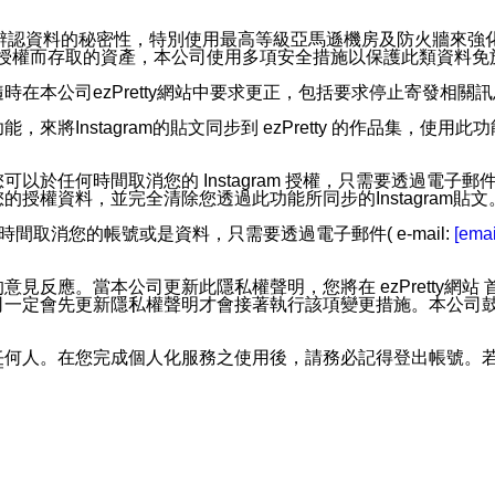
。
您個人辨認資料的秘密性，特別使用最高等級亞馬遜機房及防火牆來
失及未經授權而存取的資產，本公司使用多項安全措施以保護此類資料
在本公司ezPretty網站中要求更正，包括要求停止寄發相關
步功能，來將Instagram的貼文同步到 ezPretty 的作品集，使
步功能，您可以於任何時間取消您的 Instagram 授權，只需要
授權資料，並完全清除您透過此功能所同步的Instagram貼文
時間取消您的帳號或是資料，只需要透過電子郵件( e-mail:
[emai
應。當本公司更新此隱私權聲明，您將在 ezPretty網站 首頁
定會先更新隱私權聲明才會接著執行該項變更措施。本公司鼓勵您定
任何人。在您完成個人化服務之使用後，請務必記得登出帳號。
區。
並傳送或宣傳本網站各項服務之資料或電子郵件供您參考。您能
入本公司/本服務好友，您仍可接收到通知型訊息。
限，以廣告或其他目的的訊息皆不會被傳送。滿足以下三個條件