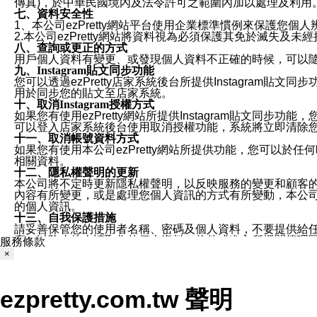
傳真)，於中華民國境內及法令許可之範圍內加以處理及利用
七、資料安全性
1、本公司ezPretty網站平台使用企業標準慣例來保護
2.本公司ezPretty網站將資料視為必須保護其免於滅
八、查詢或更正的方式
用戶個人資料有變更、或發現個人資料不正確的時候，可以隨時
九、Instagram貼文同步功能
您可以透過ezPretty店家系統後台所提供Instagram貼文同
用於同步您的貼文至店家系統。
十、取消Instagram授權方式
如果您有使用ezPretty網站所提供Instagram貼文同
可以登入店家系統後台使用取消授權功能，系統將立即清除您的
十一、取消帳號資料方式
如果您有使用本公司ezPretty網站所提供功能，您可以於任何
相關資料。
十二、隱私權聲明的更新
本公司將不定時更新隱私權聲明，以反映服務的變更和顧客的意見反
內容有所變更，或是處理您個人資訊的方式有所變動，本公司一
的個人資訊。
十三、自我保護措施
請妥善保管您的使用者名稱、密碼及個人資料，不要提供給
窗，以防止他人讀取您的個人資料、信件或進入所機關管理
服務條款
十四、傳送宣傳本站資訊或電子郵件之政策
×
您同意本公司網站，透過您所提供的郵件地址與您取得聯絡
停止接收這些資料或電子郵件。
十五、訊息通知
ezpretty.com.tw 聲明
本公司/本服務將以通知型訊息傳送重要訊息給您。即使未加
本公司/本服務傳送之通知型訊息以對您有效且重要的訊息為