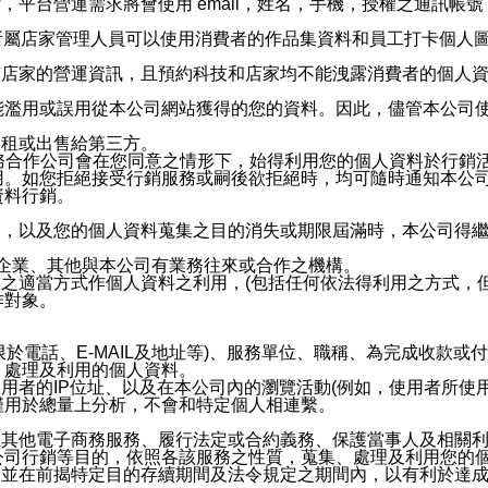
，平台營運需求將會使用 email，姓名，手機，授權之通訊
供所屬店家管理人員可以使用消費者的作品集資料和員工打卡個人圖像
何店家的營運資訊，且預約科技和店家均不能洩露消費者的個人
能濫用或誤用從本公司網站獲得的您的資料。因此，儘管本公司
出租或出售給第三方。
業務合作公司會在您同意之情形下，始得利用您的個人資料於行銷
用。如您拒絕接受行銷服務或嗣後欲拒絕時，均可隨時通知本公
資料行銷。
內，以及您的個人資料蒐集之目的消失或期限屆滿時，本公司得
係企業、其他與本公司有業務往來或合作之機構。
技之適當方式作個人資料之利用，(包括任何依法得利用之方式，
作對象。
限於電話、E-MAIL及地址等)、服務單位、職稱、為完成收款
、處理及利用的個人資料。
使用者的IP位址、以及在本公司內的瀏覽活動(例如，使用者所使
僅用於總量上分析，不會和特定個人相連繫。
及其他電子商務服務、履行法定或合約義務、保護當事人及相關
公司行銷等目的，依照各該服務之性質，蒐集、處理及利用您的
，並在前揭特定目的存續期間及法令規定之期間內，以有利於達成