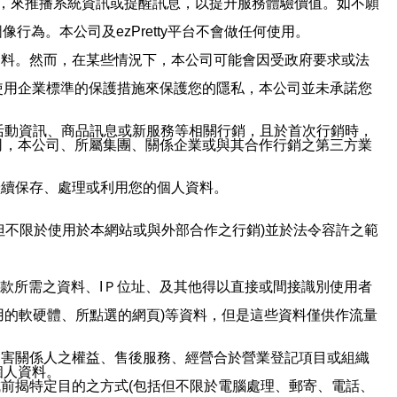
帳號，來推播系統資訊或提醒訊息，以提升服務體驗價值。如不願
行為。本公司及ezPretty平台不會做任何使用。
資料。然而，在某些情況下，本公司可能會因受政府要求或法
使用企業標準的保護措施來保護您的隱私，本公司並未承諾您
活動資訊、商品訊息或新服務等相關行銷，且於首次行銷時，
司，本公司、所屬集團、關係企業或與其合作行銷之第三方業
繼續保存、處理或利用您的個人資料。
但不限於使用於本網站或與外部合作之行銷)並於法令容許之範
或付款所需之資料、IＰ位址、及其他得以直接或間接識別使用者
用的軟硬體、所點選的網頁)等資料，但是這些資料僅供作流量
利害關係人之權益、售後服務、經營合於營業登記項目或組織
個人資料。
前揭特定目的之方式(包括但不限於電腦處理、郵寄、電話、