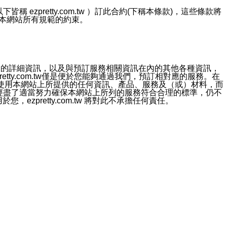
ezpretty.com.tw ）訂此合約(下稱本條款)，這些條款將
接受本網站所有規範的約束。
約店家的詳細資訊，以及與預訂服務相關資訊在內的其他各種資訊，
etty.com.tw僅是便於您能夠通過我們，預訂相對應的服務。在
對於因為使用本網站上所提供的任何資訊、產品、服務及（或）材料，而
m.tw 已經盡了適當努力確保本網站上所列的服務符合合理的標準，仍不
ezpretty.com.tw 將對此不承擔任何責任。
均應依誠實信用、平等互惠原則，共商解決之道。
力的法律責任。您理解使用本網站時及他人使用您的登錄資訊使用本