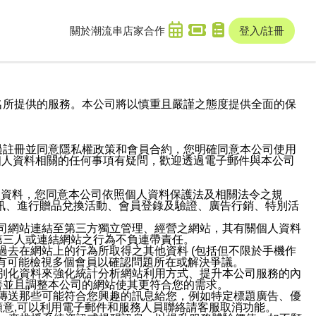
關於潮流串
店家合作
登入/註冊
域名及次級網域名所提供的服務。本公司將以慎重且嚴謹之態度提供全面的保
過註冊並同意隱私權政策和會員合約，您明確同意本公司使用
與個人資料相關的任何事項有疑問，歡迎透過電子郵件與本公司
人資料，您同意本公司依照個人資料保護法及相關法令之規
訊、進行贈品兌換活動、會員登錄及驗證、廣告行銷、特別活
本公司網站連結至第三方獨立管理、經營之網站，其有關個人資料
第三人或連結網站之行為不負連帶責任。
或過去在網站上的行為所取得之其他資料 (包括但不限於手機作
也有可能檢視多個會員以確認問題所在或解決爭議。
識別化資料來強化統計分析網站利用方式、提升本公司服務的內
善並且調整本公司的網站使其更符合您的需求。
並傳送那些可能符合您興趣的訊息給您，例如特定標題廣告、優
意,可以利用電子郵件和服務人員聯絡請客服取消功能。