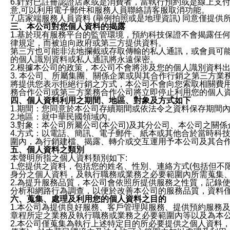
6.針對已註冊認證店家或是消費者，當執行預約或是線上支付
意,可以利用電子郵件和服務人員聯絡請客服取消功能。
7.店家端服務人員資料 (舉例拍照或是地理資訊) 同意僅提
三、本公司對您個人資料的揭露
1.基於現有服務平台的監管環境，預約科技保證不會揭露任
律規定，而被迫向政府或第三方提供資料。
第三方也可能非法地攔截或存取傳輸的私人通訊，或會員可
的個人識別資料或私人通訊將永遠保密。
2.根據本公司的政策，本公司不會將涉及您的個人識別資料
3. 本公司、所屬集團、關係企業或與其合作行銷之第三方
將提供您表示拒絕行銷之方式，本公司不會向您索取相關費
務合作公司或第三方業務合作公司將立即停止利用您的個人
四、個人資料利用之期間、地區、對象及方式如下
1.期間：您同意於本公司存續期間或依法令之資料保存期間
2.地區：就中華民國領域內。
3.對象：本公司所屬公司(本公司)及其分公司、本公司之關
4.方式：以電話、簡訊、電子郵件、紙本或其他合於當時科
圍內，為行銷建檔、揭露、轉介或交互運用予本公司及其合
五、個人資料之類別
本聲明所指之個人資料類別如下:
1.您提供之資料，包括您的姓名、性別、連絡方式(包括但不
身分之個人資料，及執行職務或業務之必要範圍內所需蒐集
2.為提升服務品質，本公司會依照所提供服務之性質，記錄
分析和網路行為調查，以便於改善本公司的服務品質，資料
六、蒐集、處理及利用您的個人資料之目的
1.本公司為提供良好服務、客戶管理與服務、提供預約服務
章程所定之業務及執行職務或業務之必要範圍內等以及為本
2.本公司僅蒐集為執行上述特定目的所必要提供之個人資料