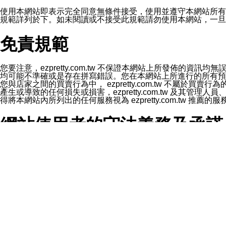
1.LINE 帳號設定的電話號碼與本公司/本服務所傳來的電話
2.該 LINE 帳號已在 LINE APP 設定中，同意接收通知型訊
使用本網站即表示完全同意無條件接受，使用並遵守本網站所有條款。您與
3.LINE 帳號未封鎖傳送訊息之 LINE 官方帳號。
規範詳列於下。如未閱讀或不接受此規範請勿使用本網站，一旦使用本
欲變更通知型訊息的設定，操作如下：
1.點選「主頁」＞「設定」
免責規範
2.點選「隱私設定」
3.點選「提供使用資料」
4.點選「LINE通知型訊息」
5.開關「接收LINE通知型訊息」
您要注意，ezpretty.com.tw 不保證本網站上所發佈
❗️關閉「接收通知型訊息」後，將不會接收到來自任何企業
均可能不準確或是存在拼寫錯誤。您在本網站上所進行的所有預訂服務均是與
您與店家之間的買賣行為中， ezpretty.com.tw 不
產生或導致的任何損失或損害，ezpretty.com.tw 及其管理
得將本網站內所列出的任何服務視為 ezpretty.com.tw 推
網站使用者的守法義務及承諾
本條款構成您與 ezPretty 間之有效契約。 本條款中如
年齡和責任
你向 ezpretty.com.tw您確認您已經達到使用本網站
網站時所產生的交易責任。