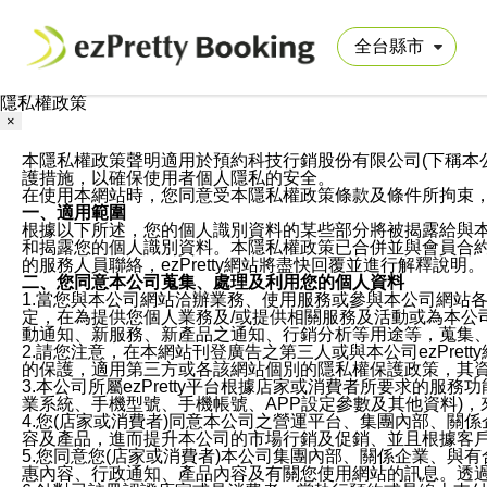
隱私權政策
×
本隱私權政策聲明適用於預約科技行銷股份有限公司(下稱本公司)於ezP
護措施，以確保使用者個人隱私的安全。
在使用本網站時，您同意受本隱私權政策條款及條件所拘束
一、適用範圍
根據以下所述，您的個人識別資料的某些部分將被揭露給與
和揭露您的個人識別資料。本隱私權政策已合併並與會員合約的
的服務人員聯絡，ezPretty網站將盡快回覆並進行解釋說明。
二、您同意本公司蒐集、處理及利用您的個人資料
1.當您與本公司網站洽辦業務、使用服務或參與本公司網站
定，在為提供您個人業務及/或提供相關服務及活動或為本
動通知、新服務、新產品之通知、行銷分析等用途等，蒐集
2.請您注意，在本網站刊登廣告之第三人或與本公司ezPr
的保護，適用第三方或各該網站個別的隱私權保護政策，其
3.本公司所屬ezPretty平台根據店家或消費者所要求的
業系統、手機型號、手機帳號、APP設定參數及其他資料)
4.您(店家或消費者)同意本公司之營運平台、集團內部、
容及產品，進而提升本公司的市場行銷及促銷、並且根據客
5.您同意您(店家或消費者)本公司集團內部、關係企業、
惠內容、行政通知、產品內容及有關您使用網站的訊息。透過