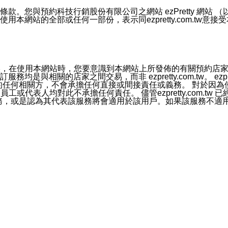
號碼比對相符。
息。
預約科技行銷股份有限公司之網站 ezPretty 網站 （以下皆稱 
網站的全部或任何一部份，表示同ezpretty.com.tw意
的資訊均無誤，在使用本網站時，您要意識到本網站上所發佈的有關預
官方帳號或認證官方帳號的通知型訊息。
相關的店家之間交易，而非 ezpretty.com.tw。 ezpr
屬於買賣行為的任何相關方，不會承擔任何直接或間接責任或義務。 
人員、員工或代表人均對此不承擔任何責任。 儘管ezpretty.co
薦的服務，或是認為其代表該服務將會適用於該用戶。如果該服務不適用於您，
有一部無效時，不影響其他條款之效力。 本條款如有未盡之處，雙方
的合法年齡。可以針對您在使用本網站時產生的任何責任，形成有約束