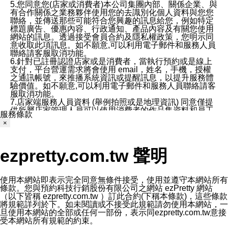
5.您同意您(店家或消費者)本公司集團內部、關係企業、與
有合作關係之業務夥伴使用您的去識別化個人資料與您您
聯絡，並傳送那些可能符合您興趣的訊息給您，例如特定
標題廣告、優惠內容、行政通知、產品內容及有關您使用
網站的訊息。透過接受會員合約及隱私權政策，您明示同
意收取此項訊息。如不願意,可以利用電子郵件和服務人員
聯絡請客服取消功能。
6.針對已註冊認證店家或是消費者，當執行預約或是線上
支付，平台營運需求將會使用 email，姓名，手機，授權
之通訊帳號，來推播系統資訊或提醒訊息，以提升服務體
驗價值。如不願意,可以利用電子郵件和服務人員聯絡請客
服取消功能。
7.店家端服務人員資料 (舉例拍照或是地理資訊) 同意僅提
供所屬店家管理人員可以使用消費者的作品集資料和員工
服務條款
打卡個人圖像行為。本公司及ezPretty平台不會做任何使
×
用。
三、本公司對您個人資料的揭露
1.基於現有服務平台的監管環境，預約科技保證不會揭露
ezpretty.com.tw 聲明
任何店家的營運資訊，且預約科技和店家均不能洩露消費
者的個人資料。然而，在某些情況下，本公司可能會因受
政府要求或法律規定，而被迫向政府或第三方提供資料。
第三方也可能非法地攔截或存取傳輸的私人通訊，或會員
使用本網站即表示完全同意無條件接受，使用並遵守本網站所有
可能濫用或誤用從本公司網站獲得的您的資料。因此，儘
條款。您與預約科技行銷股份有限公司之網站 ezPretty 網站
管本公司使用企業標準的保護措施來保護您的隱私，本公
（以下皆稱 ezpretty.com.tw ）訂此合約(下稱本條款)，這些條款
司並未承諾您的個人識別資料或私人通訊將永遠保密。
將規範詳列於下。如未閱讀或不接受此規範請勿使用本網站，一
2.根據本公司的政策，本公司不會將涉及您的個人識別資
旦使用本網站的全部或任何一部份，表示同ezpretty.com.tw意接
料出租或出售給第三方。
受本網站所有規範的約束。
3. 本公司、所屬集團、關係企業或與其合作行銷之第三方