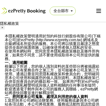
隱私權政策
×
本隱私權政策聲明適用於預約科技行銷股份有限公司(下稱
本公司)於ezPretty (http://www.ezpretty.com.tw) 網域名及
次級網域名所提供的服務。本公司將以慎重且嚴謹之態度
提供全面的保護措施，以確保使用者個人隱私的安全。
在使用本網站時，您同意受本隱私權政策條款及條件所拘
束，如果您不同意，請不要使用或取得本公司所提供的服
務。
一、適用範圍
根據以下所述，您的個人識別資料的某些部分將被揭露給
與本公司有業務合作之第三方，並可能被本公司及第三方
使用。通過註冊並同意隱私權政策和會員合約，您明確同
意本公司使用和揭露您的個人識別資料。本隱私權政策已
合併並與會員合約的條款相一致。 如果用戶對於ezPretty
網站的隱私權聲明或與個人資料相關的任何事項有疑問，
歡迎透過電子郵件與本公司的服務人員聯絡，ezPretty網
站將盡快回覆並進行解釋說明。
二、您同意本公司蒐集、處理及利用您的個人資料
1.當您與本公司網站洽辦業務、使用服務或參與本公司網
站各項活動，本公司將視業務、服務或活動性質請您提供