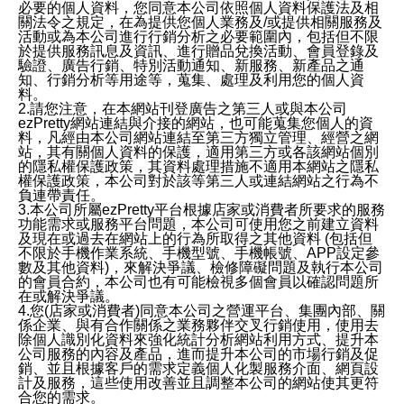
必要的個人資料，您同意本公司依照個人資料保護法及相
關法令之規定，在為提供您個人業務及/或提供相關服務及
活動或為本公司進行行銷分析之必要範圍內，包括但不限
於提供服務訊息及資訊、進行贈品兌換活動、會員登錄及
驗證、廣告行銷、特別活動通知、新服務、新產品之通
知、行銷分析等用途等，蒐集、處理及利用您的個人資
料。
2.請您注意，在本網站刊登廣告之第三人或與本公司
ezPretty網站連結與介接的網站，也可能蒐集您個人的資
料，凡經由本公司網站連結至第三方獨立管理、經營之網
站，其有關個人資料的保護，適用第三方或各該網站個別
的隱私權保護政策，其資料處理措施不適用本網站之隱私
權保護政策，本公司對於該等第三人或連結網站之行為不
負連帶責任。
3.本公司所屬ezPretty平台根據店家或消費者所要求的服務
功能需求或服務平台問題，本公司可使用您之前建立資料
及現在或過去在網站上的行為所取得之其他資料 (包括但
不限於手機作業系統、手機型號、手機帳號、APP設定參
數及其他資料)，來解決爭議、檢修障礙問題及執行本公司
的會員合約，本公司也有可能檢視多個會員以確認問題所
在或解決爭議。
4.您(店家或消費者)同意本公司之營運平台、集團內部、關
係企業、與有合作關係之業務夥伴交叉行銷使用，使用去
除個人識別化資料來強化統計分析網站利用方式、提升本
公司服務的內容及產品，進而提升本公司的市場行銷及促
銷、並且根據客戶的需求定義個人化製服務介面、網頁設
計及服務，這些使用改善並且調整本公司的網站使其更符
合您的需求。