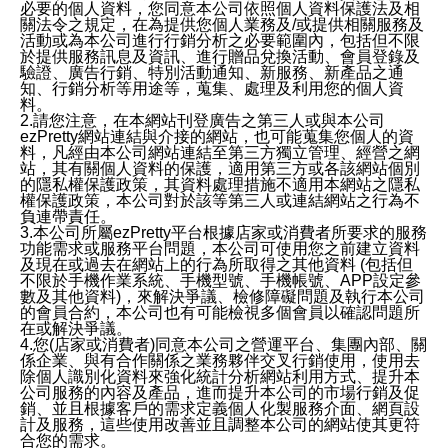
必要的個人資料，您同意本公司依照個人資料保護法及相
關法令之規定，在為提供您個人業務及/或提供相關服務及
活動或為本公司進行行銷分析之必要範圍內，包括但不限
於提供服務訊息及資訊、進行贈品兌換活動、會員登錄及
驗證、廣告行銷、特別活動通知、新服務、新產品之通
知、行銷分析等用途等，蒐集、處理及利用您的個人資
料。
2.請您注意，在本網站刊登廣告之第三人或與本公司
ezPretty網站連結與介接的網站，也可能蒐集您個人的資
料，凡經由本公司網站連結至第三方獨立管理、經營之網
站，其有關個人資料的保護，適用第三方或各該網站個別
的隱私權保護政策，其資料處理措施不適用本網站之隱私
權保護政策，本公司對於該等第三人或連結網站之行為不
負連帶責任。
3.本公司所屬ezPretty平台根據店家或消費者所要求的服務
功能需求或服務平台問題，本公司可使用您之前建立資料
及現在或過去在網站上的行為所取得之其他資料 (包括但
不限於手機作業系統、手機型號、手機帳號、APP設定參
數及其他資料)，來解決爭議、檢修障礙問題及執行本公司
的會員合約，本公司也有可能檢視多個會員以確認問題所
在或解決爭議。
4.您(店家或消費者)同意本公司之營運平台、集團內部、關
係企業、與有合作關係之業務夥伴交叉行銷使用，使用去
除個人識別化資料來強化統計分析網站利用方式、提升本
公司服務的內容及產品，進而提升本公司的市場行銷及促
銷、並且根據客戶的需求定義個人化製服務介面、網頁設
計及服務，這些使用改善並且調整本公司的網站使其更符
合您的需求。