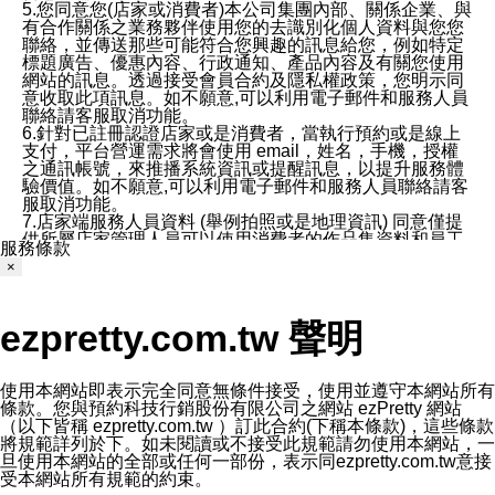
5.您同意您(店家或消費者)本公司集團內部、關係企業、與
有合作關係之業務夥伴使用您的去識別化個人資料與您您
聯絡，並傳送那些可能符合您興趣的訊息給您，例如特定
標題廣告、優惠內容、行政通知、產品內容及有關您使用
網站的訊息。透過接受會員合約及隱私權政策，您明示同
意收取此項訊息。如不願意,可以利用電子郵件和服務人員
聯絡請客服取消功能。
6.針對已註冊認證店家或是消費者，當執行預約或是線上
支付，平台營運需求將會使用 email，姓名，手機，授權
之通訊帳號，來推播系統資訊或提醒訊息，以提升服務體
驗價值。如不願意,可以利用電子郵件和服務人員聯絡請客
服取消功能。
7.店家端服務人員資料 (舉例拍照或是地理資訊) 同意僅提
供所屬店家管理人員可以使用消費者的作品集資料和員工
服務條款
打卡個人圖像行為。本公司及ezPretty平台不會做任何使
×
用。
三、本公司對您個人資料的揭露
1.基於現有服務平台的監管環境，預約科技保證不會揭露
ezpretty.com.tw 聲明
任何店家的營運資訊，且預約科技和店家均不能洩露消費
者的個人資料。然而，在某些情況下，本公司可能會因受
政府要求或法律規定，而被迫向政府或第三方提供資料。
第三方也可能非法地攔截或存取傳輸的私人通訊，或會員
使用本網站即表示完全同意無條件接受，使用並遵守本網站所有
可能濫用或誤用從本公司網站獲得的您的資料。因此，儘
條款。您與預約科技行銷股份有限公司之網站 ezPretty 網站
管本公司使用企業標準的保護措施來保護您的隱私，本公
（以下皆稱 ezpretty.com.tw ）訂此合約(下稱本條款)，這些條款
司並未承諾您的個人識別資料或私人通訊將永遠保密。
將規範詳列於下。如未閱讀或不接受此規範請勿使用本網站，一
2.根據本公司的政策，本公司不會將涉及您的個人識別資
旦使用本網站的全部或任何一部份，表示同ezpretty.com.tw意接
料出租或出售給第三方。
受本網站所有規範的約束。
3. 本公司、所屬集團、關係企業或與其合作行銷之第三方