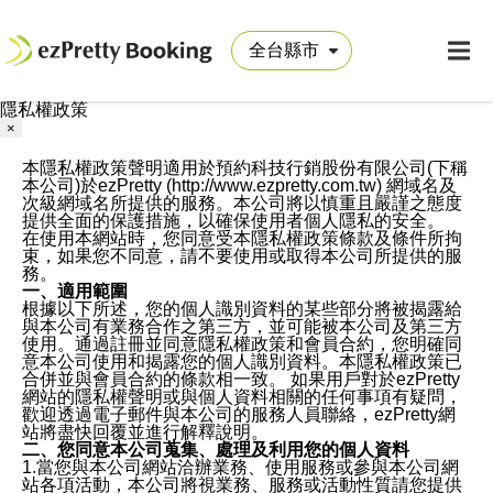
隱私權政策
×
本隱私權政策聲明適用於預約科技行銷股份有限公司(下稱
本公司)於ezPretty (http://www.ezpretty.com.tw) 網域名及
次級網域名所提供的服務。本公司將以慎重且嚴謹之態度
提供全面的保護措施，以確保使用者個人隱私的安全。
在使用本網站時，您同意受本隱私權政策條款及條件所拘
束，如果您不同意，請不要使用或取得本公司所提供的服
務。
一、適用範圍
根據以下所述，您的個人識別資料的某些部分將被揭露給
與本公司有業務合作之第三方，並可能被本公司及第三方
使用。通過註冊並同意隱私權政策和會員合約，您明確同
意本公司使用和揭露您的個人識別資料。本隱私權政策已
合併並與會員合約的條款相一致。 如果用戶對於ezPretty
網站的隱私權聲明或與個人資料相關的任何事項有疑問，
歡迎透過電子郵件與本公司的服務人員聯絡，ezPretty網
站將盡快回覆並進行解釋說明。
二、您同意本公司蒐集、處理及利用您的個人資料
1.當您與本公司網站洽辦業務、使用服務或參與本公司網
站各項活動，本公司將視業務、服務或活動性質請您提供