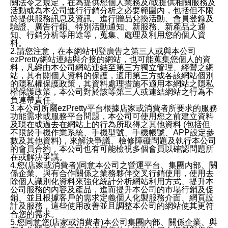
關法令之規定，在為提供您個人業務及/或提供相關服務及
活動或為本公司進行行銷分析之必要範圍內，包括但不限
於提供服務訊息及資訊、進行贈品兌換活動、會員登錄及
驗證、廣告行銷、特別活動通知、新服務、新產品之通
知、行銷分析等用途等，蒐集、處理及利用您的個人資
料。
2.請您注意，在本網站刊登廣告之第三人或與本公司
ezPretty網站連結與介接的網站，也可能蒐集您個人的資
料，凡經由本公司網站連結至第三方獨立管理、經營之網
站，其有關個人資料的保護，適用第三方或各該網站個別
的隱私權保護政策，其資料處理措施不適用本網站之隱私
權保護政策，本公司對於該等第三人或連結網站之行為不
負連帶責任。
3.本公司所屬ezPretty平台根據店家或消費者所要求的服務
功能需求或服務平台問題，本公司可使用您之前建立資料
及現在或過去在網站上的行為所取得之其他資料 (包括但
不限於手機作業系統、手機型號、手機帳號、APP設定參
數及其他資料)，來解決爭議、檢修障礙問題及執行本公司
的會員合約，本公司也有可能檢視多個會員以確認問題所
在或解決爭議。
4.您(店家或消費者)同意本公司之營運平台、集團內部、關
係企業、與有合作關係之業務夥伴交叉行銷使用，使用去
除個人識別化資料來強化統計分析網站利用方式、提升本
公司服務的內容及產品，進而提升本公司的市場行銷及促
銷、並且根據客戶的需求定義個人化製服務介面、網頁設
計及服務，這些使用改善並且調整本公司的網站使其更符
合您的需求。
5.您同意您(店家或消費者)本公司集團內部、關係企業、與