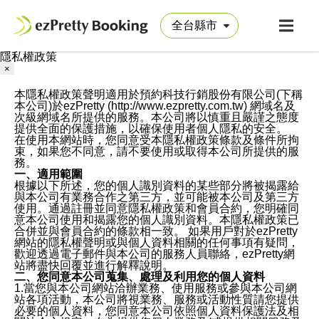
隱私權政策
×
本隱私權政策聲明適用於預約科技行銷股份有限公司(下稱
本公司)於ezPretty (http://www.ezpretty.com.tw) 網域名及
次級網域名所提供的服務。本公司將以慎重且嚴謹之態度
提供全面的保護措施，以確保使用者個人隱私的安全。
在使用本網站時，您同意受本隱私權政策條款及條件所拘
束，如果您不同意，請不要使用或取得本公司所提供的服
務。
一、適用範圍
根據以下所述，您的個人識別資料的某些部分將被揭露給
與本公司有業務合作之第三方，並可能被本公司及第三方
使用。通過註冊並同意隱私權政策和會員合約，您明確同
意本公司使用和揭露您的個人識別資料。本隱私權政策已
合併並與會員合約的條款相一致。 如果用戶對於ezPretty
網站的隱私權聲明或與個人資料相關的任何事項有疑問，
歡迎透過電子郵件與本公司的服務人員聯絡，ezPretty網
站將盡快回覆並進行解釋說明。
二、您同意本公司蒐集、處理及利用您的個人資料
1.當您與本公司網站洽辦業務、使用服務或參與本公司網
站各項活動，本公司將視業務、服務或活動性質請您提供
必要的個人資料，您同意本公司依照個人資料保護法及相