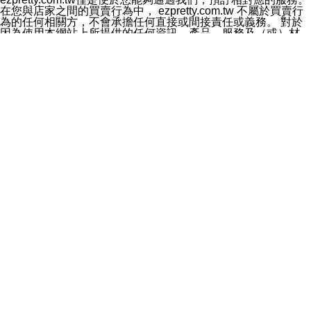
料於行銷活動資訊、商品訊息或新服務等相關行銷，且於
在您與店家之間的買賣行為中， ezpretty.com.tw 不屬於買賣行
首次行銷時，將提供您表示拒絕行銷之方式，本公司不會
為的任何相關方，不會承擔任何直接或間接責任或義務。 對於
向您索取相關費用。如您拒絕接受行銷服務或嗣後欲拒絕
因為使用本網站上所提供的任何資訊、產品、服務及（或）材
時，均可隨時通知本公司，本公司、所屬集團、關係企業
料，而產生或導致的任何損失或損害，ezpretty.com.tw 及其管
或與其合作行銷之第三方業務合作公司或第三方業務合作
理人員、員工或代表人均對此不承擔任何責任。 儘管
公司將立即停止利用您的個人資料行銷。
ezpretty.com.tw 已經盡了適當努力確保本網站上所列的服務符
四、個人資料利用之期間、地區、對象及方式如下
合合理的標準，仍不得將本網站內所列出的任何服務視為
1.期間：您同意於本公司存續期間或依法令之資料保存期
ezpretty.com.tw 推薦的服務，或是認為其代表該服務將會適用
間內，以及您的個人資料蒐集之目的消失或期限屆滿時，
於該用戶。如果該服務不適用於您，ezpretty.com.tw 將對此不
本公司得繼續保存、處理或利用您的個人資料。
承擔任何責任。
2.地區：就中華民國領域內。
網站使用者的守法義務及承諾
3.對象：本公司所屬公司(本公司)及其分公司、本公司之關
本條款構成您與 ezPretty 間之有效契約。 本條款中如有一部無
係企業、其他與本公司有業務往來或合作之機構。
效時，不影響其他條款之效力。 本條款如有未盡之處，雙方均
4.方式：以電話、簡訊、電子郵件、紙本或其他合於當時
應依誠實信用、平等互惠原則，共商解決之道。
科技之適當方式作個人資料之利用，(包括任何依法得利用
年齡和責任
之方式，但不限於使用於本網站或與外部合作之行銷)並於
你向 ezpretty.com.tw您確認您已經達到使用本網站的合法年
法令容許之範圍內，為行銷建檔、揭露、轉介或交互運用
齡。可以針對您在使用本網站時產生的任何責任，形成有約束力
予本公司及其合作對象。
的法律責任。您理解使用本網站時及他人使用您的登錄資訊使用
五、個人資料之類別
本網站時所產生的交易責任。
本聲明所指之個人資料類別如下:
網站連結
1.您提供之資料，包括您的姓名、性別、連絡方式(包括但
本網站可能包含有通往ezpretty.com.tw以外的其他方所運營網站
不限於電話、E-MAIL及地址等)、服務單位、職稱、為完
的超連結。此類超連結僅提供用於參考。此類網站不是由
成收款或付款所需之資料、IＰ位址、及其他得以直接或間
ezpretty.com.tw 控制，我們對其內容不承擔任何責任。在本網
接識別使用者身分之個人資料，及執行職務或業務之必要
站上加入通往此類網站的超連結，並非暗示我們贊同此類網站上
範圍內所需蒐集、處理及利用的個人資料。
的材料或是與其經營人之間存在任何聯繫。
2.為提升服務品質，本公司會依照所提供服務之性質，記
智慧財產權聲明
錄使用者的IP位址、以及在本公司內的瀏覽活動(例如，使
本網站上的所有資訊、內容、圖片、文字、聲音、圖像22、按
用者所使用的軟硬體、所點選的網頁)等資料，但是這些資
鈕、商標、服務標章及商品名稱均受中華民國國家法律及國際條