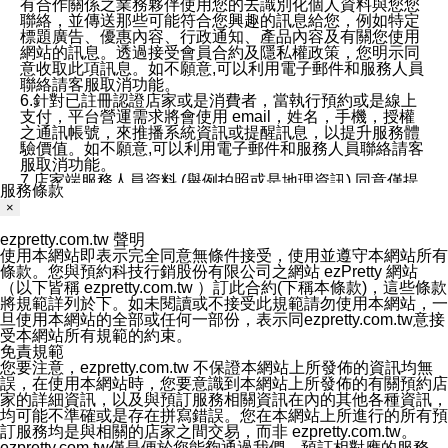
有合作關係之業務夥伴使用您的去識別化個人資料與您您
聯絡，並傳送那些可能符合您興趣的訊息給您，例如特定
標題廣告、優惠內容、行政通知、產品內容及有關您使用
網站的訊息。透過接受會員合約及隱私權政策，您明示同
意收取此項訊息。如不願意,可以利用電子郵件和服務人員
聯絡請客服取消功能。
6.針對已註冊認證店家或是消費者，當執行預約或是線上
支付，平台營運需求將會使用 email，姓名，手機，授權
之通訊帳號，來推播系統資訊或提醒訊息，以提升服務體
驗價值。如不願意,可以利用電子郵件和服務人員聯絡請客
服取消功能。
7.店家端服務人員資料 (舉例拍照或是地理資訊) 同意僅提
服務條款
供所屬店家管理人員可以使用消費者的作品集資料和員工
×
打卡個人圖像行為。本公司及ezPretty平台不會做任何使
用。
ezpretty.com.tw 聲明
三、本公司對您個人資料的揭露
使用本網站即表示完全同意無條件接受，使用並遵守本網站所有
1.基於現有服務平台的監管環境，預約科技保證不會揭露
條款。您與預約科技行銷股份有限公司之網站 ezPretty 網站
任何店家的營運資訊，且預約科技和店家均不能洩露消費
（以下皆稱 ezpretty.com.tw ）訂此合約(下稱本條款)，這些條款
者的個人資料。然而，在某些情況下，本公司可能會因受
將規範詳列於下。如未閱讀或不接受此規範請勿使用本網站，一
政府要求或法律規定，而被迫向政府或第三方提供資料。
旦使用本網站的全部或任何一部份，表示同ezpretty.com.tw意接
第三方也可能非法地攔截或存取傳輸的私人通訊，或會員
受本網站所有規範的約束。
可能濫用或誤用從本公司網站獲得的您的資料。因此，儘
免責規範
管本公司使用企業標準的保護措施來保護您的隱私，本公
您要注意，ezpretty.com.tw 不保證本網站上所發佈的資訊均無
司並未承諾您的個人識別資料或私人通訊將永遠保密。
誤，在使用本網站時，您要意識到本網站上所發佈的有關預約店
2.根據本公司的政策，本公司不會將涉及您的個人識別資
家的詳細資訊，以及與預訂服務相關資訊在內的其他各種資訊，
料出租或出售給第三方。
均可能不準確或是存在拼寫錯誤。您在本網站上所進行的所有預
3. 本公司、所屬集團、關係企業或與其合作行銷之第三方
訂服務均是與相關的店家之間交易，而非 ezpretty.com.tw。
業務合作公司會在您同意之情形下，始得利用您的個人資
ezpretty.com.tw僅是便於您能夠通過我們，預訂相對應的服務。