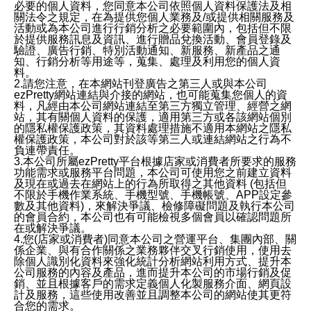
必要的個人資料，您同意本公司依照個人資料保護法及相
關法令之規定，在為提供您個人業務及/或提供相關服務及
活動或為本公司進行行銷分析之必要範圍內，包括但不限
於提供服務訊息及資訊、進行贈品兌換活動、會員登錄及
驗證、廣告行銷、特別活動通知、新服務、新產品之通
知、行銷分析等用途等，蒐集、處理及利用您的個人資
料。
2.請您注意，在本網站刊登廣告之第三人或與本公司
ezPretty網站連結與介接的網站，也可能蒐集您個人的資
料，凡經由本公司網站連結至第三方獨立管理、經營之網
站，其有關個人資料的保護，適用第三方或各該網站個別
的隱私權保護政策，其資料處理措施不適用本網站之隱私
權保護政策，本公司對於該等第三人或連結網站之行為不
負連帶責任。
3.本公司所屬ezPretty平台根據店家或消費者所要求的服務
功能需求或服務平台問題，本公司可使用您之前建立資料
及現在或過去在網站上的行為所取得之其他資料 (包括但
不限於手機作業系統、手機型號、手機帳號、APP設定參
數及其他資料)，來解決爭議、檢修障礙問題及執行本公司
的會員合約，本公司也有可能檢視多個會員以確認問題所
在或解決爭議。
4.您(店家或消費者)同意本公司之營運平台、集團內部、關
係企業、與有合作關係之業務夥伴交叉行銷使用，使用去
除個人識別化資料來強化統計分析網站利用方式、提升本
公司服務的內容及產品，進而提升本公司的市場行銷及促
銷、並且根據客戶的需求定義個人化製服務介面、網頁設
計及服務，這些使用改善並且調整本公司的網站使其更符
合您的需求。