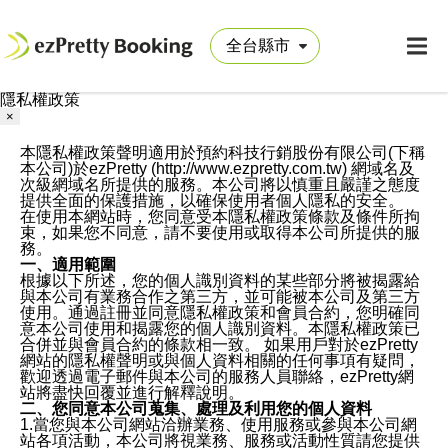
隱私權政策
×
本隱私權政策聲明適用於預約科技行銷股份有限公司(下稱
本公司)於ezPretty (http://www.ezpretty.com.tw) 網域名及
次級網域名所提供的服務。本公司將以慎重且嚴謹之態度
提供全面的保護措施，以確保使用者個人隱私的安全。
在使用本網站時，您同意受本隱私權政策條款及條件所拘
束，如果您不同意，請不要使用或取得本公司所提供的服
務。
一、適用範圍
根據以下所述，您的個人識別資料的某些部分將被揭露給
與本公司有業務合作之第三方，並可能被本公司及第三方
使用。通過註冊並同意隱私權政策和會員合約，您明確同
意本公司使用和揭露您的個人識別資料。本隱私權政策已
合併並與會員合約的條款相一致。 如果用戶對於ezPretty
網站的隱私權聲明或與個人資料相關的任何事項有疑問，
歡迎透過電子郵件與本公司的服務人員聯絡，ezPretty網
站將盡快回覆並進行解釋說明。
二、您同意本公司蒐集、處理及利用您的個人資料
1.當您與本公司網站洽辦業務、使用服務或參與本公司網
站各項活動，本公司將視業務、服務或活動性質請您提供