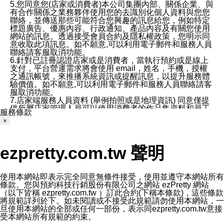
5.您同意您(店家或消費者)本公司集團內部、關係企業、與
有合作關係之業務夥伴使用您的去識別化個人資料與您您
聯絡，並傳送那些可能符合您興趣的訊息給您，例如特定
標題廣告、優惠內容、行政通知、產品內容及有關您使用
網站的訊息。透過接受會員合約及隱私權政策，您明示同
意收取此項訊息。如不願意,可以利用電子郵件和服務人員
聯絡請客服取消功能。
6.針對已註冊認證店家或是消費者，當執行預約或是線上
支付，平台營運需求將會使用 email，姓名，手機，授權
之通訊帳號，來推播系統資訊或提醒訊息，以提升服務體
驗價值。如不願意,可以利用電子郵件和服務人員聯絡請客
服取消功能。
7.店家端服務人員資料 (舉例拍照或是地理資訊) 同意僅提
供所屬店家管理人員可以使用消費者的作品集資料和員工
服務條款
打卡個人圖像行為。本公司及ezPretty平台不會做任何使
×
用。
三、本公司對您個人資料的揭露
1.基於現有服務平台的監管環境，預約科技保證不會揭露
ezpretty.com.tw 聲明
任何店家的營運資訊，且預約科技和店家均不能洩露消費
者的個人資料。然而，在某些情況下，本公司可能會因受
政府要求或法律規定，而被迫向政府或第三方提供資料。
第三方也可能非法地攔截或存取傳輸的私人通訊，或會員
使用本網站即表示完全同意無條件接受，使用並遵守本網站所有
可能濫用或誤用從本公司網站獲得的您的資料。因此，儘
條款。您與預約科技行銷股份有限公司之網站 ezPretty 網站
管本公司使用企業標準的保護措施來保護您的隱私，本公
（以下皆稱 ezpretty.com.tw ）訂此合約(下稱本條款)，這些條款
司並未承諾您的個人識別資料或私人通訊將永遠保密。
將規範詳列於下。如未閱讀或不接受此規範請勿使用本網站，一
2.根據本公司的政策，本公司不會將涉及您的個人識別資
旦使用本網站的全部或任何一部份，表示同ezpretty.com.tw意接
料出租或出售給第三方。
受本網站所有規範的約束。
3. 本公司、所屬集團、關係企業或與其合作行銷之第三方