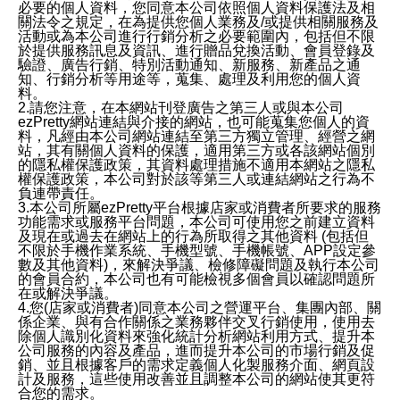
必要的個人資料，您同意本公司依照個人資料保護法及相
關法令之規定，在為提供您個人業務及/或提供相關服務及
活動或為本公司進行行銷分析之必要範圍內，包括但不限
於提供服務訊息及資訊、進行贈品兌換活動、會員登錄及
驗證、廣告行銷、特別活動通知、新服務、新產品之通
知、行銷分析等用途等，蒐集、處理及利用您的個人資
料。
2.請您注意，在本網站刊登廣告之第三人或與本公司
ezPretty網站連結與介接的網站，也可能蒐集您個人的資
料，凡經由本公司網站連結至第三方獨立管理、經營之網
站，其有關個人資料的保護，適用第三方或各該網站個別
的隱私權保護政策，其資料處理措施不適用本網站之隱私
權保護政策，本公司對於該等第三人或連結網站之行為不
負連帶責任。
3.本公司所屬ezPretty平台根據店家或消費者所要求的服務
功能需求或服務平台問題，本公司可使用您之前建立資料
及現在或過去在網站上的行為所取得之其他資料 (包括但
不限於手機作業系統、手機型號、手機帳號、APP設定參
數及其他資料)，來解決爭議、檢修障礙問題及執行本公司
的會員合約，本公司也有可能檢視多個會員以確認問題所
在或解決爭議。
4.您(店家或消費者)同意本公司之營運平台、集團內部、關
係企業、與有合作關係之業務夥伴交叉行銷使用，使用去
除個人識別化資料來強化統計分析網站利用方式、提升本
公司服務的內容及產品，進而提升本公司的市場行銷及促
銷、並且根據客戶的需求定義個人化製服務介面、網頁設
計及服務，這些使用改善並且調整本公司的網站使其更符
合您的需求。