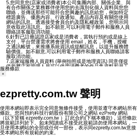
5.您同意您(店家或消費者)本公司集團內部、關係企業、與
有合作關係之業務夥伴使用您的去識別化個人資料與您您
聯絡，並傳送那些可能符合您興趣的訊息給您，例如特定
標題廣告、優惠內容、行政通知、產品內容及有關您使用
網站的訊息。透過接受會員合約及隱私權政策，您明示同
意收取此項訊息。如不願意,可以利用電子郵件和服務人員
聯絡請客服取消功能。
6.針對已註冊認證店家或是消費者，當執行預約或是線上
支付，平台營運需求將會使用 email，姓名，手機，授權
之通訊帳號，來推播系統資訊或提醒訊息，以提升服務體
驗價值。如不願意,可以利用電子郵件和服務人員聯絡請客
服取消功能。
7.店家端服務人員資料 (舉例拍照或是地理資訊) 同意僅提
供所屬店家管理人員可以使用消費者的作品集資料和員工
服務條款
打卡個人圖像行為。本公司及ezPretty平台不會做任何使
×
用。
三、本公司對您個人資料的揭露
1.基於現有服務平台的監管環境，預約科技保證不會揭露
ezpretty.com.tw 聲明
任何店家的營運資訊，且預約科技和店家均不能洩露消費
者的個人資料。然而，在某些情況下，本公司可能會因受
政府要求或法律規定，而被迫向政府或第三方提供資料。
第三方也可能非法地攔截或存取傳輸的私人通訊，或會員
使用本網站即表示完全同意無條件接受，使用並遵守本網站所有
可能濫用或誤用從本公司網站獲得的您的資料。因此，儘
條款。您與預約科技行銷股份有限公司之網站 ezPretty 網站
管本公司使用企業標準的保護措施來保護您的隱私，本公
（以下皆稱 ezpretty.com.tw ）訂此合約(下稱本條款)，這些條款
司並未承諾您的個人識別資料或私人通訊將永遠保密。
將規範詳列於下。如未閱讀或不接受此規範請勿使用本網站，一
2.根據本公司的政策，本公司不會將涉及您的個人識別資
旦使用本網站的全部或任何一部份，表示同ezpretty.com.tw意接
料出租或出售給第三方。
受本網站所有規範的約束。
3. 本公司、所屬集團、關係企業或與其合作行銷之第三方