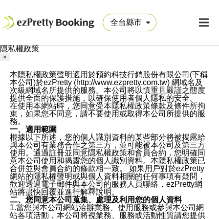
隱私權政策
×
本隱私權政策聲明適用於預約科技行銷股份有限公司(下稱
本公司)於ezPretty (http://www.ezpretty.com.tw) 網域名及
次級網域名所提供的服務。本公司將以慎重且嚴謹之態度
提供全面的保護措施，以確保使用者個人隱私的安全。
在使用本網站時，您同意受本隱私權政策條款及條件所拘
束，如果您不同意，請不要使用或取得本公司所提供的服
務。
一、適用範圍
根據以下所述，您的個人識別資料的某些部分將被揭露給
與本公司有業務合作之第三方，並可能被本公司及第三方
使用。通過註冊並同意隱私權政策和會員合約，您明確同
意本公司使用和揭露您的個人識別資料。本隱私權政策已
合併並與會員合約的條款相一致。 如果用戶對於ezPretty
網站的隱私權聲明或與個人資料相關的任何事項有疑問，
歡迎透過電子郵件與本公司的服務人員聯絡，ezPretty網
站將盡快回覆並進行解釋說明。
二、您同意本公司蒐集、處理及利用您的個人資料
1.當您與本公司網站洽辦業務、使用服務或參與本公司網
站各項活動，本公司將視業務、服務或活動性質請您提供