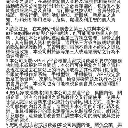
關法令之規定，在為提供您個人業務及/或提供相關服務及
活動或為本公司進行行銷分析之必要範圍內，包括但不限
於提供服務訊息及資訊、進行贈品兌換活動、會員登錄及
驗證、廣告行銷、特別活動通知、新服務、新產品之通
知、行銷分析等用途等，蒐集、處理及利用您的個人資
料。
2.請您注意，在本網站刊登廣告之第三人或與本公司
ezPretty網站連結與介接的網站，也可能蒐集您個人的資
料，凡經由本公司網站連結至第三方獨立管理、經營之網
站，其有關個人資料的保護，適用第三方或各該網站個別
的隱私權保護政策，其資料處理措施不適用本網站之隱私
權保護政策，本公司對於該等第三人或連結網站之行為不
負連帶責任。
3.本公司所屬ezPretty平台根據店家或消費者所要求的服務
功能需求或服務平台問題，本公司可使用您之前建立資料
及現在或過去在網站上的行為所取得之其他資料 (包括但
不限於手機作業系統、手機型號、手機帳號、APP設定參
數及其他資料)，來解決爭議、檢修障礙問題及執行本公司
的會員合約，本公司也有可能檢視多個會員以確認問題所
在或解決爭議。
4.您(店家或消費者)同意本公司之營運平台、集團內部、關
係企業、與有合作關係之業務夥伴交叉行銷使用，使用去
除個人識別化資料來強化統計分析網站利用方式、提升本
公司服務的內容及產品，進而提升本公司的市場行銷及促
銷、並且根據客戶的需求定義個人化製服務介面、網頁設
計及服務，這些使用改善並且調整本公司的網站使其更符
合您的需求。
5.您同意您(店家或消費者)本公司集團內部、關係企業、與