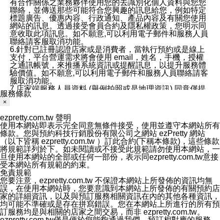
有合作關係之業務夥伴使用您的去識別化個人資料與您您
聯絡，並傳送那些可能符合您興趣的訊息給您，例如特定
標題廣告、優惠內容、行政通知、產品內容及有關您使用
網站的訊息。透過接受會員合約及隱私權政策，您明示同
意收取此項訊息。如不願意,可以利用電子郵件和服務人員
聯絡請客服取消功能。
6.針對已註冊認證店家或是消費者，當執行預約或是線上
支付，平台營運需求將會使用 email，姓名，手機，授權
之通訊帳號，來推播系統資訊或提醒訊息，以提升服務體
驗價值。如不願意,可以利用電子郵件和服務人員聯絡請客
服取消功能。
7.店家端服務人員資料 (舉例拍照或是地理資訊) 同意僅提
服務條款
供所屬店家管理人員可以使用消費者的作品集資料和員工
×
打卡個人圖像行為。本公司及ezPretty平台不會做任何使
用。
ezpretty.com.tw 聲明
三、本公司對您個人資料的揭露
使用本網站即表示完全同意無條件接受，使用並遵守本網站所有
1.基於現有服務平台的監管環境，預約科技保證不會揭露
條款。您與預約科技行銷股份有限公司之網站 ezPretty 網站
任何店家的營運資訊，且預約科技和店家均不能洩露消費
（以下皆稱 ezpretty.com.tw ）訂此合約(下稱本條款)，這些條款
者的個人資料。然而，在某些情況下，本公司可能會因受
將規範詳列於下。如未閱讀或不接受此規範請勿使用本網站，一
政府要求或法律規定，而被迫向政府或第三方提供資料。
旦使用本網站的全部或任何一部份，表示同ezpretty.com.tw意接
第三方也可能非法地攔截或存取傳輸的私人通訊，或會員
受本網站所有規範的約束。
可能濫用或誤用從本公司網站獲得的您的資料。因此，儘
免責規範
管本公司使用企業標準的保護措施來保護您的隱私，本公
您要注意，ezpretty.com.tw 不保證本網站上所發佈的資訊均無
司並未承諾您的個人識別資料或私人通訊將永遠保密。
誤，在使用本網站時，您要意識到本網站上所發佈的有關預約店
2.根據本公司的政策，本公司不會將涉及您的個人識別資
家的詳細資訊，以及與預訂服務相關資訊在內的其他各種資訊，
料出租或出售給第三方。
均可能不準確或是存在拼寫錯誤。您在本網站上所進行的所有預
3. 本公司、所屬集團、關係企業或與其合作行銷之第三方
訂服務均是與相關的店家之間交易，而非 ezpretty.com.tw。
業務合作公司會在您同意之情形下，始得利用您的個人資
ezpretty.com.tw僅是便於您能夠通過我們，預訂相對應的服務。