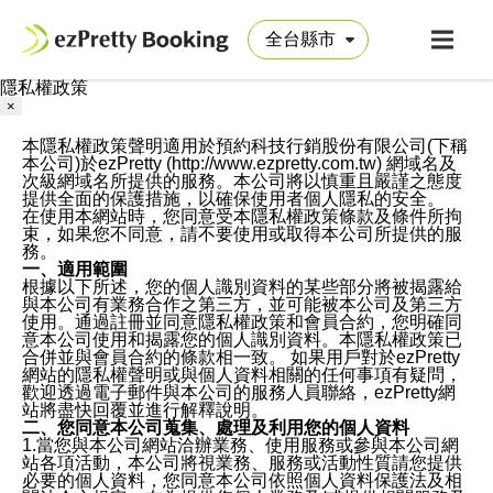
隱私權政策
×
本隱私權政策聲明適用於預約科技行銷股份有限公司(下稱
本公司)於ezPretty (http://www.ezpretty.com.tw) 網域名及
次級網域名所提供的服務。本公司將以慎重且嚴謹之態度
提供全面的保護措施，以確保使用者個人隱私的安全。
在使用本網站時，您同意受本隱私權政策條款及條件所拘
束，如果您不同意，請不要使用或取得本公司所提供的服
務。
一、適用範圍
根據以下所述，您的個人識別資料的某些部分將被揭露給
與本公司有業務合作之第三方，並可能被本公司及第三方
使用。通過註冊並同意隱私權政策和會員合約，您明確同
意本公司使用和揭露您的個人識別資料。本隱私權政策已
合併並與會員合約的條款相一致。 如果用戶對於ezPretty
網站的隱私權聲明或與個人資料相關的任何事項有疑問，
歡迎透過電子郵件與本公司的服務人員聯絡，ezPretty網
站將盡快回覆並進行解釋說明。
二、您同意本公司蒐集、處理及利用您的個人資料
1.當您與本公司網站洽辦業務、使用服務或參與本公司網
站各項活動，本公司將視業務、服務或活動性質請您提供
必要的個人資料，您同意本公司依照個人資料保護法及相