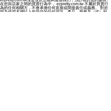
料於行銷活動資訊、商品訊息或新服務等相關行銷，且於
在您與店家之間的買賣行為中， ezpretty.com.tw 不屬於買賣行
首次行銷時，將提供您表示拒絕行銷之方式，本公司不會
為的任何相關方，不會承擔任何直接或間接責任或義務。 對於
向您索取相關費用。如您拒絕接受行銷服務或嗣後欲拒絕
因為使用本網站上所提供的任何資訊、產品、服務及（或）材
時，均可隨時通知本公司，本公司、所屬集團、關係企業
料，而產生或導致的任何損失或損害，ezpretty.com.tw 及其管
或與其合作行銷之第三方業務合作公司或第三方業務合作
理人員、員工或代表人均對此不承擔任何責任。 儘管
公司將立即停止利用您的個人資料行銷。
ezpretty.com.tw 已經盡了適當努力確保本網站上所列的服務符
四、個人資料利用之期間、地區、對象及方式如下
合合理的標準，仍不得將本網站內所列出的任何服務視為
1.期間：您同意於本公司存續期間或依法令之資料保存期
ezpretty.com.tw 推薦的服務，或是認為其代表該服務將會適用
間內，以及您的個人資料蒐集之目的消失或期限屆滿時，
於該用戶。如果該服務不適用於您，ezpretty.com.tw 將對此不
本公司得繼續保存、處理或利用您的個人資料。
承擔任何責任。
2.地區：就中華民國領域內。
網站使用者的守法義務及承諾
3.對象：本公司所屬公司(本公司)及其分公司、本公司之關
本條款構成您與 ezPretty 間之有效契約。 本條款中如有一部無
係企業、其他與本公司有業務往來或合作之機構。
效時，不影響其他條款之效力。 本條款如有未盡之處，雙方均
4.方式：以電話、簡訊、電子郵件、紙本或其他合於當時
應依誠實信用、平等互惠原則，共商解決之道。
科技之適當方式作個人資料之利用，(包括任何依法得利用
年齡和責任
之方式，但不限於使用於本網站或與外部合作之行銷)並於
你向 ezpretty.com.tw您確認您已經達到使用本網站的合法年
法令容許之範圍內，為行銷建檔、揭露、轉介或交互運用
齡。可以針對您在使用本網站時產生的任何責任，形成有約束力
予本公司及其合作對象。
的法律責任。您理解使用本網站時及他人使用您的登錄資訊使用
五、個人資料之類別
本網站時所產生的交易責任。
本聲明所指之個人資料類別如下:
網站連結
1.您提供之資料，包括您的姓名、性別、連絡方式(包括但
本網站可能包含有通往ezpretty.com.tw以外的其他方所運營網站
不限於電話、E-MAIL及地址等)、服務單位、職稱、為完
的超連結。此類超連結僅提供用於參考。此類網站不是由
成收款或付款所需之資料、IＰ位址、及其他得以直接或間
ezpretty.com.tw 控制，我們對其內容不承擔任何責任。在本網
接識別使用者身分之個人資料，及執行職務或業務之必要
站上加入通往此類網站的超連結，並非暗示我們贊同此類網站上
範圍內所需蒐集、處理及利用的個人資料。
的材料或是與其經營人之間存在任何聯繫。
2.為提升服務品質，本公司會依照所提供服務之性質，記
智慧財產權聲明
錄使用者的IP位址、以及在本公司內的瀏覽活動(例如，使
本網站上的所有資訊、內容、圖片、文字、聲音、圖像22、按
用者所使用的軟硬體、所點選的網頁)等資料，但是這些資
鈕、商標、服務標章及商品名稱均受中華民國國家法律及國際條