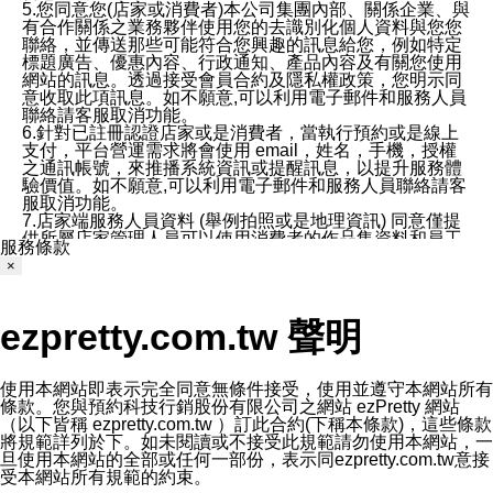
5.您同意您(店家或消費者)本公司集團內部、關係企業、與
有合作關係之業務夥伴使用您的去識別化個人資料與您您
聯絡，並傳送那些可能符合您興趣的訊息給您，例如特定
標題廣告、優惠內容、行政通知、產品內容及有關您使用
網站的訊息。透過接受會員合約及隱私權政策，您明示同
意收取此項訊息。如不願意,可以利用電子郵件和服務人員
聯絡請客服取消功能。
6.針對已註冊認證店家或是消費者，當執行預約或是線上
支付，平台營運需求將會使用 email，姓名，手機，授權
之通訊帳號，來推播系統資訊或提醒訊息，以提升服務體
驗價值。如不願意,可以利用電子郵件和服務人員聯絡請客
服取消功能。
7.店家端服務人員資料 (舉例拍照或是地理資訊) 同意僅提
供所屬店家管理人員可以使用消費者的作品集資料和員工
服務條款
打卡個人圖像行為。本公司及ezPretty平台不會做任何使
×
用。
三、本公司對您個人資料的揭露
1.基於現有服務平台的監管環境，預約科技保證不會揭露
ezpretty.com.tw 聲明
任何店家的營運資訊，且預約科技和店家均不能洩露消費
者的個人資料。然而，在某些情況下，本公司可能會因受
政府要求或法律規定，而被迫向政府或第三方提供資料。
第三方也可能非法地攔截或存取傳輸的私人通訊，或會員
使用本網站即表示完全同意無條件接受，使用並遵守本網站所有
可能濫用或誤用從本公司網站獲得的您的資料。因此，儘
條款。您與預約科技行銷股份有限公司之網站 ezPretty 網站
管本公司使用企業標準的保護措施來保護您的隱私，本公
（以下皆稱 ezpretty.com.tw ）訂此合約(下稱本條款)，這些條款
司並未承諾您的個人識別資料或私人通訊將永遠保密。
將規範詳列於下。如未閱讀或不接受此規範請勿使用本網站，一
2.根據本公司的政策，本公司不會將涉及您的個人識別資
旦使用本網站的全部或任何一部份，表示同ezpretty.com.tw意接
料出租或出售給第三方。
受本網站所有規範的約束。
3. 本公司、所屬集團、關係企業或與其合作行銷之第三方