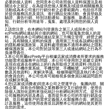
必要的個人資料，您同意本公司依照個人資料保護法及相
關法令之規定，在為提供您個人業務及/或提供相關服務及
活動或為本公司進行行銷分析之必要範圍內，包括但不限
於提供服務訊息及資訊、進行贈品兌換活動、會員登錄及
驗證、廣告行銷、特別活動通知、新服務、新產品之通
知、行銷分析等用途等，蒐集、處理及利用您的個人資
料。
2.請您注意，在本網站刊登廣告之第三人或與本公司
ezPretty網站連結與介接的網站，也可能蒐集您個人的資
料，凡經由本公司網站連結至第三方獨立管理、經營之網
站，其有關個人資料的保護，適用第三方或各該網站個別
的隱私權保護政策，其資料處理措施不適用本網站之隱私
權保護政策，本公司對於該等第三人或連結網站之行為不
負連帶責任。
3.本公司所屬ezPretty平台根據店家或消費者所要求的服務
功能需求或服務平台問題，本公司可使用您之前建立資料
及現在或過去在網站上的行為所取得之其他資料 (包括但
不限於手機作業系統、手機型號、手機帳號、APP設定參
數及其他資料)，來解決爭議、檢修障礙問題及執行本公司
的會員合約，本公司也有可能檢視多個會員以確認問題所
在或解決爭議。
4.您(店家或消費者)同意本公司之營運平台、集團內部、關
係企業、與有合作關係之業務夥伴交叉行銷使用，使用去
除個人識別化資料來強化統計分析網站利用方式、提升本
公司服務的內容及產品，進而提升本公司的市場行銷及促
銷、並且根據客戶的需求定義個人化製服務介面、網頁設
計及服務，這些使用改善並且調整本公司的網站使其更符
合您的需求。