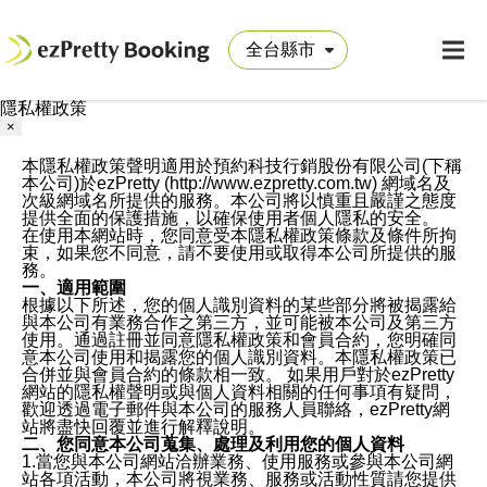
隱私權政策
×
本隱私權政策聲明適用於預約科技行銷股份有限公司(下稱
本公司)於ezPretty (http://www.ezpretty.com.tw) 網域名及
次級網域名所提供的服務。本公司將以慎重且嚴謹之態度
提供全面的保護措施，以確保使用者個人隱私的安全。
在使用本網站時，您同意受本隱私權政策條款及條件所拘
束，如果您不同意，請不要使用或取得本公司所提供的服
務。
一、適用範圍
根據以下所述，您的個人識別資料的某些部分將被揭露給
與本公司有業務合作之第三方，並可能被本公司及第三方
使用。通過註冊並同意隱私權政策和會員合約，您明確同
意本公司使用和揭露您的個人識別資料。本隱私權政策已
合併並與會員合約的條款相一致。 如果用戶對於ezPretty
網站的隱私權聲明或與個人資料相關的任何事項有疑問，
歡迎透過電子郵件與本公司的服務人員聯絡，ezPretty網
站將盡快回覆並進行解釋說明。
二、您同意本公司蒐集、處理及利用您的個人資料
1.當您與本公司網站洽辦業務、使用服務或參與本公司網
站各項活動，本公司將視業務、服務或活動性質請您提供