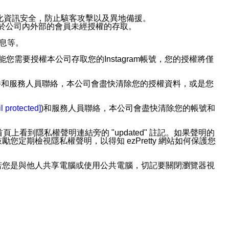
強化資訊安全，防止駭客攻擊以及異地備援。
免於公司內外部的會員未經授權的存取。
訊息等。
用此功能您需要授權本公司存取您的Instagram帳號，您的授權將僅
透過電子郵件和服務人員聯絡，本公司會盡快清除您的授權資料，或是您
。
l protected]
)和服務人員聯絡，本公司會盡快清除您的帳號和
上看到隱私權聲明連結旁的 "updated" 註記。如果聲明的
期檢視隱私權聲明，以得知 ezPretty 網站如何保護您
若您是與他人共享電腦或使用公共電腦，切記要關閉瀏覽器視
依照該資料或電子郵件所指示之方法、說明或功能連結，隨時
者，將可收到通知型訊息。