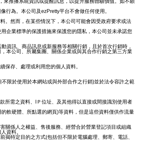
帳號，來推播系統資訊或提醒訊息，以提升服務體驗價值。如不願
行為。本公司及ezPretty平台不會做任何使用。
資料。然而，在某些情況下，本公司可能會因受政府要求或法
使用企業標準的保護措施來保護您的隱私，本公司並未承諾您
活動資訊、商品訊息或新服務等相關行銷，且於首次行銷時，
司，本公司、所屬集團、關係企業或與其合作行銷之第三方業
繼續保存、處理或利用您的個人資料。
但不限於使用於本網站或與外部合作之行銷)並於法令容許之範
或付款所需之資料、IＰ位址、及其他得以直接或間接識別使用者
用的軟硬體、所點選的網頁)等資料，但是這些資料僅供作流量
利害關係人之權益、售後服務、經營合於營業登記項目或組織
個人資料。
前揭特定目的之方式(包括但不限於電腦處理、郵寄、電話、