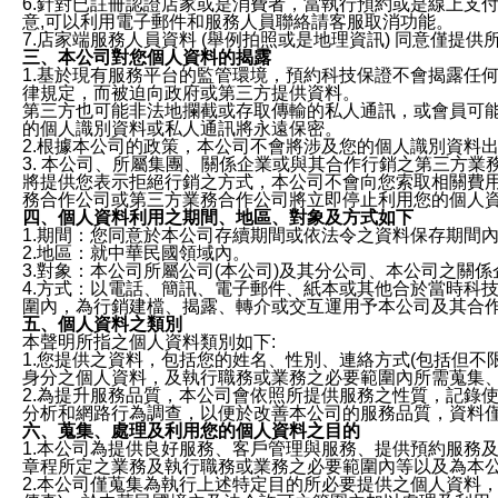
6.針對已註冊認證店家或是消費者，當執行預約或是線上支付
意,可以利用電子郵件和服務人員聯絡請客服取消功能。
7.店家端服務人員資料 (舉例拍照或是地理資訊) 同意僅提
三、本公司對您個人資料的揭露
1.基於現有服務平台的監管環境，預約科技保證不會揭露任
律規定，而被迫向政府或第三方提供資料。
第三方也可能非法地攔截或存取傳輸的私人通訊，或會員可
的個人識別資料或私人通訊將永遠保密。
2.根據本公司的政策，本公司不會將涉及您的個人識別資料
3. 本公司、所屬集團、關係企業或與其合作行銷之第三方
將提供您表示拒絕行銷之方式，本公司不會向您索取相關費
務合作公司或第三方業務合作公司將立即停止利用您的個人
四、個人資料利用之期間、地區、對象及方式如下
1.期間：您同意於本公司存續期間或依法令之資料保存期間
2.地區：就中華民國領域內。
3.對象：本公司所屬公司(本公司)及其分公司、本公司之關
4.方式：以電話、簡訊、電子郵件、紙本或其他合於當時科
圍內，為行銷建檔、揭露、轉介或交互運用予本公司及其合
五、個人資料之類別
本聲明所指之個人資料類別如下:
1.您提供之資料，包括您的姓名、性別、連絡方式(包括但不
身分之個人資料，及執行職務或業務之必要範圍內所需蒐集
2.為提升服務品質，本公司會依照所提供服務之性質，記錄
分析和網路行為調查，以便於改善本公司的服務品質，資料
六、蒐集、處理及利用您的個人資料之目的
1.本公司為提供良好服務、客戶管理與服務、提供預約服務
章程所定之業務及執行職務或業務之必要範圍內等以及為本
2.本公司僅蒐集為執行上述特定目的所必要提供之個人資料