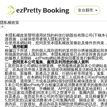
隱私權政策
×
本隱私權政策聲明適用於預約科技行銷股份有限公司(下稱本公司)於ezP
護措施，以確保使用者個人隱私的安全。
在使用本網站時，您同意受本隱私權政策條款及條件所拘束
一、適用範圍
根據以下所述，您的個人識別資料的某些部分將被揭露給與
和揭露您的個人識別資料。本隱私權政策已合併並與會員合約的
的服務人員聯絡，ezPretty網站將盡快回覆並進行解釋說明。
二、您同意本公司蒐集、處理及利用您的個人資料
1.當您與本公司網站洽辦業務、使用服務或參與本公司網站
定，在為提供您個人業務及/或提供相關服務及活動或為本
動通知、新服務、新產品之通知、行銷分析等用途等，蒐集
2.請您注意，在本網站刊登廣告之第三人或與本公司ezPr
的保護，適用第三方或各該網站個別的隱私權保護政策，其
3.本公司所屬ezPretty平台根據店家或消費者所要求的
業系統、手機型號、手機帳號、APP設定參數及其他資料)
4.您(店家或消費者)同意本公司之營運平台、集團內部、
容及產品，進而提升本公司的市場行銷及促銷、並且根據客
5.您同意您(店家或消費者)本公司集團內部、關係企業、
惠內容、行政通知、產品內容及有關您使用網站的訊息。透過