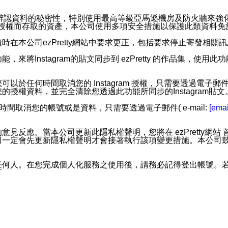
。
您個人辨認資料的秘密性，特別使用最高等級亞馬遜機房及防火牆來
失及未經授權而存取的資產，本公司使用多項安全措施以保護此類資料
在本公司ezPretty網站中要求更正，包括要求停止寄發相關
步功能，來將Instagram的貼文同步到 ezPretty 的作品集，使
步功能，您可以於任何時間取消您的 Instagram 授權，只需要
授權資料，並完全清除您透過此功能所同步的Instagram貼文
時間取消您的帳號或是資料，只需要透過電子郵件( e-mail:
[emai
應。當本公司更新此隱私權聲明，您將在 ezPretty網站 首頁
定會先更新隱私權聲明才會接著執行該項變更措施。本公司鼓勵您定
任何人。在您完成個人化服務之使用後，請務必記得登出帳號。
區。
並傳送或宣傳本網站各項服務之資料或電子郵件供您參考。您能
入本公司/本服務好友，您仍可接收到通知型訊息。
限，以廣告或其他目的的訊息皆不會被傳送。滿足以下三個條件