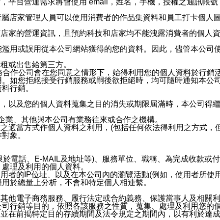
，平台營運需求將會使用 email，姓名，手機，授權之通訊
供所屬店家管理人員可以使用消費者的作品集資料和員工打卡個人圖像
何店家的營運資訊，且預約科技和店家均不能洩露消費者的個人
能濫用或誤用從本公司網站獲得的您的資料。因此，儘管本公司
出租或出售給第三方。
業務合作公司會在您同意之情形下，始得利用您的個人資料於行銷
用。如您拒絕接受行銷服務或嗣後欲拒絕時，均可隨時通知本公
資料行銷。
內，以及您的個人資料蒐集之目的消失或期限屆滿時，本公司得
係企業、其他與本公司有業務往來或合作之機構。
技之適當方式作個人資料之利用，(包括任何依法得利用之方式，
作對象。
限於電話、E-MAIL及地址等)、服務單位、職稱、為完成收款
、處理及利用的個人資料。
使用者的IP位址、以及在本公司內的瀏覽活動(例如，使用者所使
僅用於總量上分析，不會和特定個人相連繫。
及其他電子商務服務、履行法定或合約義務、保護當事人及相關
公司行銷等目的，依照各該服務之性質，蒐集、處理及利用您的
，並在前揭特定目的存續期間及法令規定之期間內，以有利於達成