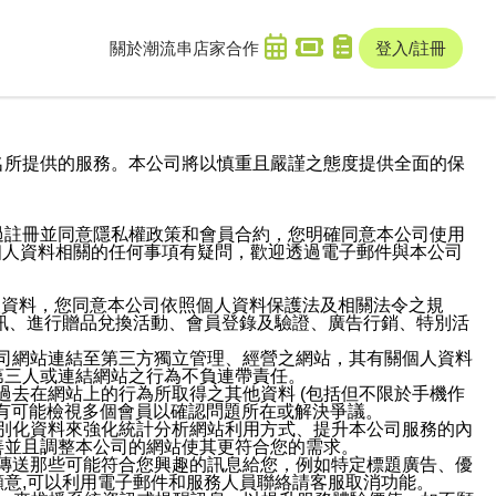
關於潮流串
店家合作
登入/註冊
域名及次級網域名所提供的服務。本公司將以慎重且嚴謹之態度提供全面的保
過註冊並同意隱私權政策和會員合約，您明確同意本公司使用
與個人資料相關的任何事項有疑問，歡迎透過電子郵件與本公司
人資料，您同意本公司依照個人資料保護法及相關法令之規
訊、進行贈品兌換活動、會員登錄及驗證、廣告行銷、特別活
本公司網站連結至第三方獨立管理、經營之網站，其有關個人資料
第三人或連結網站之行為不負連帶責任。
或過去在網站上的行為所取得之其他資料 (包括但不限於手機作
也有可能檢視多個會員以確認問題所在或解決爭議。
識別化資料來強化統計分析網站利用方式、提升本公司服務的內
善並且調整本公司的網站使其更符合您的需求。
並傳送那些可能符合您興趣的訊息給您，例如特定標題廣告、優
意,可以利用電子郵件和服務人員聯絡請客服取消功能。