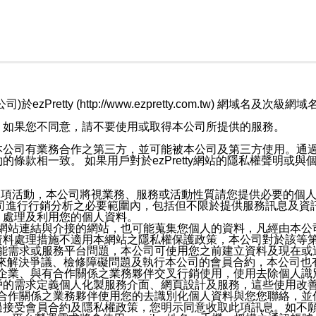
retty (http://www.ezpretty.com.tw) 網
，如果您不同意，請不要使用或取得本公司所提供的服務。
本公司有業務合作之第三方，並可能被本公司及第三方使用。通
條款相一致。 如果用戶對於ezPretty網站的隱私權聲明或
各項活動，本公司將視業務、服務或活動性質請您提供必要的個
公司進行行銷分析之必要範圍內，包括但不限於提供服務訊息及資
、處理及利用您的個人資料。
etty網站連結與介接的網站，也可能蒐集您個人的資料，凡經由
資料處理措施不適用本網站之隱私權保護政策，本公司對於該等
服務功能需求或服務平台問題，本公司可使用您之前建立資料及現在
，來解決爭議、檢修障礙問題及執行本公司的會員合約，本公司
關係企業、與有合作關係之業務夥伴交叉行銷使用，使用去除個人
戶的需求定義個人化製服務介面、網頁設計及服務，這些使用改
與有合作關係之業務夥伴使用您的去識別化個人資料與您您聯絡，
接受會員合約及隱私權政策，您明示同意收取此項訊息。如不願