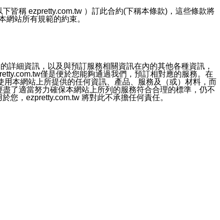
ezpretty.com.tw ）訂此合約(下稱本條款)，這些條款將
接受本網站所有規範的約束。
約店家的詳細資訊，以及與預訂服務相關資訊在內的其他各種資訊，
etty.com.tw僅是便於您能夠通過我們，預訂相對應的服務。在
對於因為使用本網站上所提供的任何資訊、產品、服務及（或）材料，而
m.tw 已經盡了適當努力確保本網站上所列的服務符合合理的標準，仍不
ezpretty.com.tw 將對此不承擔任何責任。
均應依誠實信用、平等互惠原則，共商解決之道。
力的法律責任。您理解使用本網站時及他人使用您的登錄資訊使用本