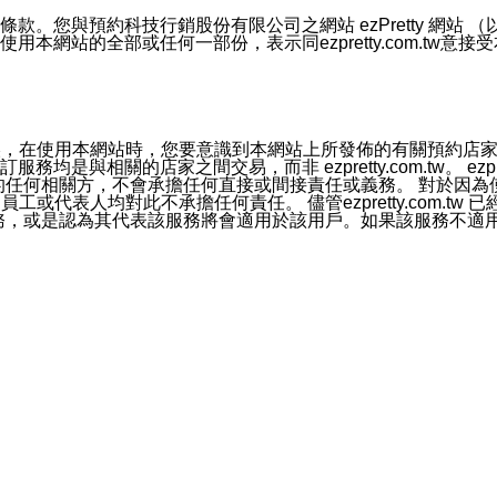
號碼比對相符。
息。
預約科技行銷股份有限公司之網站 ezPretty 網站 （以下皆稱 
網站的全部或任何一部份，表示同ezpretty.com.tw意
的資訊均無誤，在使用本網站時，您要意識到本網站上所發佈的有關預
官方帳號或認證官方帳號的通知型訊息。
相關的店家之間交易，而非 ezpretty.com.tw。 ezpr
屬於買賣行為的任何相關方，不會承擔任何直接或間接責任或義務。 
人員、員工或代表人均對此不承擔任何責任。 儘管ezpretty.co
薦的服務，或是認為其代表該服務將會適用於該用戶。如果該服務不適用於您，
有一部無效時，不影響其他條款之效力。 本條款如有未盡之處，雙方
的合法年齡。可以針對您在使用本網站時產生的任何責任，形成有約束