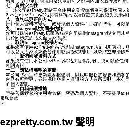
傳真)，於中華民國境內及法令許可之範圍內加以處理及利用
七、資料安全性
1、本公司ezPretty網站平台使用企業標準慣例來保護
2.本公司ezPretty網站將資料視為必須保護其免於滅
八、查詢或更正的方式
用戶個人資料有變更、或發現個人資料不正確的時候，可以隨時
九、Instagram貼文同步功能
您可以透過ezPretty店家系統後台所提供Instagram貼文同
用於同步您的貼文至店家系統。
十、取消Instagram授權方式
如果您有使用ezPretty網站所提供Instagram貼文同
可以登入店家系統後台使用取消授權功能，系統將立即清除您的
十一、取消帳號資料方式
如果您有使用本公司ezPretty網站所提供功能，您可以於任何
相關資料。
十二、隱私權聲明的更新
本公司將不定時更新隱私權聲明，以反映服務的變更和顧客的意見反
內容有所變更，或是處理您個人資訊的方式有所變動，本公司一
的個人資訊。
十三、自我保護措施
請妥善保管您的使用者名稱、密碼及個人資料，不要提供給
窗，以防止他人讀取您的個人資料、信件或進入所機關管理
服務條款
十四、傳送宣傳本站資訊或電子郵件之政策
×
您同意本公司網站，透過您所提供的郵件地址與您取得聯絡
停止接收這些資料或電子郵件。
十五、訊息通知
ezpretty.com.tw 聲明
本公司/本服務將以通知型訊息傳送重要訊息給您。即使未加
本公司/本服務傳送之通知型訊息以對您有效且重要的訊息為