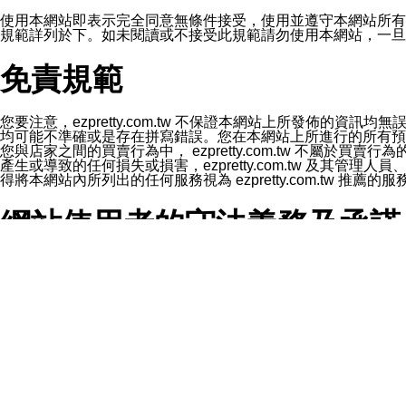
1.LINE 帳號設定的電話號碼與本公司/本服務所傳來的電話
2.該 LINE 帳號已在 LINE APP 設定中，同意接收通知型訊
使用本網站即表示完全同意無條件接受，使用並遵守本網站所有條款。您與
3.LINE 帳號未封鎖傳送訊息之 LINE 官方帳號。
規範詳列於下。如未閱讀或不接受此規範請勿使用本網站，一旦使用本
欲變更通知型訊息的設定，操作如下：
1.點選「主頁」＞「設定」
免責規範
2.點選「隱私設定」
3.點選「提供使用資料」
4.點選「LINE通知型訊息」
5.開關「接收LINE通知型訊息」
您要注意，ezpretty.com.tw 不保證本網站上所發佈
❗️關閉「接收通知型訊息」後，將不會接收到來自任何企業
均可能不準確或是存在拼寫錯誤。您在本網站上所進行的所有預訂服務均是與
您與店家之間的買賣行為中， ezpretty.com.tw 不
產生或導致的任何損失或損害，ezpretty.com.tw 及其管理
得將本網站內所列出的任何服務視為 ezpretty.com.tw 推
網站使用者的守法義務及承諾
本條款構成您與 ezPretty 間之有效契約。 本條款中如
年齡和責任
你向 ezpretty.com.tw您確認您已經達到使用本網站
網站時所產生的交易責任。