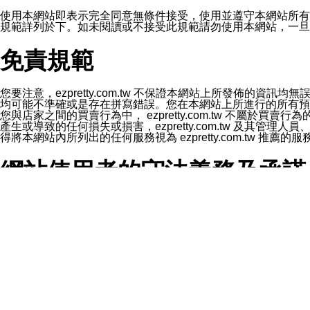
1.LINE 帳號設定的電話號碼與本公司/本服務所傳來的電話
2.該 LINE 帳號已在 LINE APP 設定中，同意接收通知型訊
使用本網站即表示完全同意無條件接受，使用並遵守本網站所有條款。您與
3.LINE 帳號未封鎖傳送訊息之 LINE 官方帳號。
規範詳列於下。如未閱讀或不接受此規範請勿使用本網站，一旦使用本
欲變更通知型訊息的設定，操作如下：
1.點選「主頁」＞「設定」
免責規範
2.點選「隱私設定」
3.點選「提供使用資料」
4.點選「LINE通知型訊息」
5.開關「接收LINE通知型訊息」
您要注意，ezpretty.com.tw 不保證本網站上所發佈
❗️關閉「接收通知型訊息」後，將不會接收到來自任何企業
均可能不準確或是存在拼寫錯誤。您在本網站上所進行的所有預訂服務均是與
您與店家之間的買賣行為中， ezpretty.com.tw 不
產生或導致的任何損失或損害，ezpretty.com.tw 及其管理
得將本網站內所列出的任何服務視為 ezpretty.com.tw 推
網站使用者的守法義務及承諾
本條款構成您與 ezPretty 間之有效契約。 本條款中如
年齡和責任
你向 ezpretty.com.tw您確認您已經達到使用本網站
網站時所產生的交易責任。