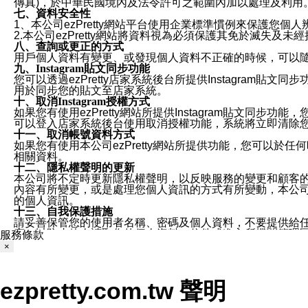
傳真)，於中華民國境內及法令許可之範圍內加以處理及利用
七、資料安全性
1、本公司ezPretty網站平台使用企業標準慣例來保護
2.本公司ezPretty網站將資料視為必須保護其免於滅
八、查詢或更正的方式
用戶個人資料有變更、或發現個人資料不正確的時候，可以隨時
九、Instagram貼文同步功能
您可以透過ezPretty店家系統後台所提供Instagram貼文同
用於同步您的貼文至店家系統。
十、取消Instagram授權方式
如果您有使用ezPretty網站所提供Instagram貼文同
可以登入店家系統後台使用取消授權功能，系統將立即清除您的
十一、取消帳號資料方式
如果您有使用本公司ezPretty網站所提供功能，您可以於任何
相關資料。
十二、隱私權聲明的更新
本公司將不定時更新隱私權聲明，以反映服務的變更和顧客的意見反
內容有所變更，或是處理您個人資訊的方式有所變動，本公司一
的個人資訊。
十三、自我保護措施
請妥善保管您的使用者名稱、密碼及個人資料，不要提供給
窗，以防止他人讀取您的個人資料、信件或進入所機關管理
服務條款
十四、傳送宣傳本站資訊或電子郵件之政策
×
您同意本公司網站，透過您所提供的郵件地址與您取得聯絡
停止接收這些資料或電子郵件。
十五、訊息通知
ezpretty.com.tw 聲明
本公司/本服務將以通知型訊息傳送重要訊息給您。即使未加
本公司/本服務傳送之通知型訊息以對您有效且重要的訊息為