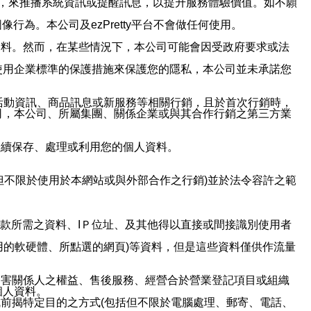
帳號，來推播系統資訊或提醒訊息，以提升服務體驗價值。如不願
行為。本公司及ezPretty平台不會做任何使用。
資料。然而，在某些情況下，本公司可能會因受政府要求或法
使用企業標準的保護措施來保護您的隱私，本公司並未承諾您
活動資訊、商品訊息或新服務等相關行銷，且於首次行銷時，
司，本公司、所屬集團、關係企業或與其合作行銷之第三方業
繼續保存、處理或利用您的個人資料。
但不限於使用於本網站或與外部合作之行銷)並於法令容許之範
或付款所需之資料、IＰ位址、及其他得以直接或間接識別使用者
用的軟硬體、所點選的網頁)等資料，但是這些資料僅供作流量
利害關係人之權益、售後服務、經營合於營業登記項目或組織
個人資料。
前揭特定目的之方式(包括但不限於電腦處理、郵寄、電話、