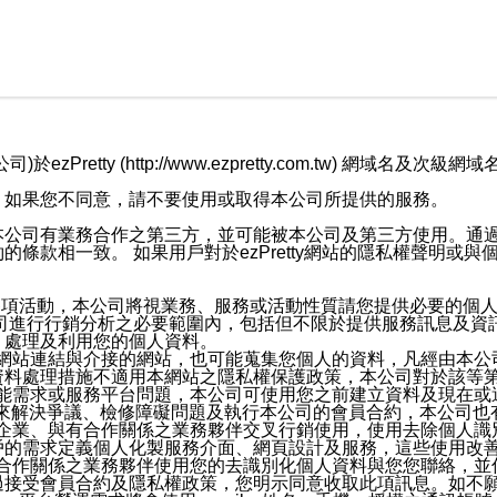
retty (http://www.ezpretty.com.tw) 網
，如果您不同意，請不要使用或取得本公司所提供的服務。
本公司有業務合作之第三方，並可能被本公司及第三方使用。通
條款相一致。 如果用戶對於ezPretty網站的隱私權聲明或
各項活動，本公司將視業務、服務或活動性質請您提供必要的個
公司進行行銷分析之必要範圍內，包括但不限於提供服務訊息及資
、處理及利用您的個人資料。
etty網站連結與介接的網站，也可能蒐集您個人的資料，凡經由
資料處理措施不適用本網站之隱私權保護政策，本公司對於該等
服務功能需求或服務平台問題，本公司可使用您之前建立資料及現在
，來解決爭議、檢修障礙問題及執行本公司的會員合約，本公司
關係企業、與有合作關係之業務夥伴交叉行銷使用，使用去除個人
戶的需求定義個人化製服務介面、網頁設計及服務，這些使用改
與有合作關係之業務夥伴使用您的去識別化個人資料與您您聯絡，
接受會員合約及隱私權政策，您明示同意收取此項訊息。如不願