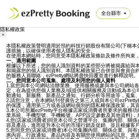
隱私權政策
×
本隱私權政策聲明適用於預約科技行銷股份有限公司(下稱本公司)於ezP
護措施，以確保使用者個人隱私的安全。
在使用本網站時，您同意受本隱私權政策條款及條件所拘束
一、適用範圍
根據以下所述，您的個人識別資料的某些部分將被揭露給與
和揭露您的個人識別資料。本隱私權政策已合併並與會員合約的
的服務人員聯絡，ezPretty網站將盡快回覆並進行解釋說明。
二、您同意本公司蒐集、處理及利用您的個人資料
1.當您與本公司網站洽辦業務、使用服務或參與本公司網站
定，在為提供您個人業務及/或提供相關服務及活動或為本
動通知、新服務、新產品之通知、行銷分析等用途等，蒐集
2.請您注意，在本網站刊登廣告之第三人或與本公司ezPr
的保護，適用第三方或各該網站個別的隱私權保護政策，其
3.本公司所屬ezPretty平台根據店家或消費者所要求的
業系統、手機型號、手機帳號、APP設定參數及其他資料)
4.您(店家或消費者)同意本公司之營運平台、集團內部、
容及產品，進而提升本公司的市場行銷及促銷、並且根據客
5.您同意您(店家或消費者)本公司集團內部、關係企業、
惠內容、行政通知、產品內容及有關您使用網站的訊息。透過