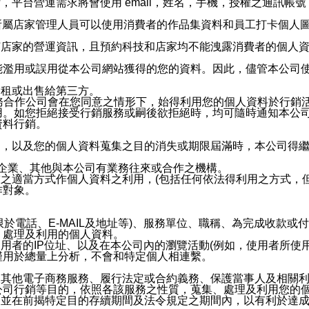
，平台營運需求將會使用 email，姓名，手機，授權之通訊
供所屬店家管理人員可以使用消費者的作品集資料和員工打卡個人圖像
何店家的營運資訊，且預約科技和店家均不能洩露消費者的個人
能濫用或誤用從本公司網站獲得的您的資料。因此，儘管本公司
出租或出售給第三方。
業務合作公司會在您同意之情形下，始得利用您的個人資料於行銷
用。如您拒絕接受行銷服務或嗣後欲拒絕時，均可隨時通知本公
資料行銷。
內，以及您的個人資料蒐集之目的消失或期限屆滿時，本公司得
係企業、其他與本公司有業務往來或合作之機構。
技之適當方式作個人資料之利用，(包括任何依法得利用之方式，
作對象。
限於電話、E-MAIL及地址等)、服務單位、職稱、為完成收款
、處理及利用的個人資料。
使用者的IP位址、以及在本公司內的瀏覽活動(例如，使用者所使
僅用於總量上分析，不會和特定個人相連繫。
及其他電子商務服務、履行法定或合約義務、保護當事人及相關
公司行銷等目的，依照各該服務之性質，蒐集、處理及利用您的
，並在前揭特定目的存續期間及法令規定之期間內，以有利於達成