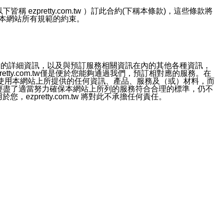
ezpretty.com.tw ）訂此合約(下稱本條款)，這些條款將
接受本網站所有規範的約束。
約店家的詳細資訊，以及與預訂服務相關資訊在內的其他各種資訊，
etty.com.tw僅是便於您能夠通過我們，預訂相對應的服務。在
對於因為使用本網站上所提供的任何資訊、產品、服務及（或）材料，而
m.tw 已經盡了適當努力確保本網站上所列的服務符合合理的標準，仍不
ezpretty.com.tw 將對此不承擔任何責任。
均應依誠實信用、平等互惠原則，共商解決之道。
力的法律責任。您理解使用本網站時及他人使用您的登錄資訊使用本