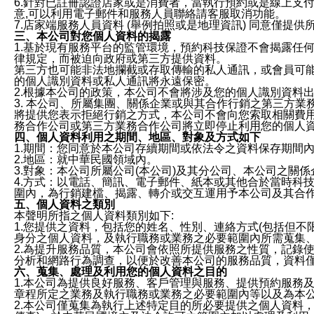
6.針對已註冊認證店家或是消費者，當執行預約或是線上支付
意,可以利用電子郵件和服務人員聯絡請客服取消功能。
7.店家端服務人員資料 (舉例拍照或是地理資訊) 同意僅提
三、本公司對您個人資料的揭露
1.基於現有服務平台的監管環境，預約科技保證不會揭露任
律規定，而被迫向政府或第三方提供資料。
第三方也可能非法地攔截或存取傳輸的私人通訊，或會員可
的個人識別資料或私人通訊將永遠保密。
2.根據本公司的政策，本公司不會將涉及您的個人識別資料
3. 本公司、所屬集團、關係企業或與其合作行銷之第三方
將提供您表示拒絕行銷之方式，本公司不會向您索取相關費
務合作公司或第三方業務合作公司將立即停止利用您的個人
四、個人資料利用之期間、地區、對象及方式如下
1.期間：您同意於本公司存續期間或依法令之資料保存期間
2.地區：就中華民國領域內。
3.對象：本公司所屬公司(本公司)及其分公司、本公司之關
4.方式：以電話、簡訊、電子郵件、紙本或其他合於當時科
圍內，為行銷建檔、揭露、轉介或交互運用予本公司及其合
五、個人資料之類別
本聲明所指之個人資料類別如下:
1.您提供之資料，包括您的姓名、性別、連絡方式(包括但不
身分之個人資料，及執行職務或業務之必要範圍內所需蒐集
2.為提升服務品質，本公司會依照所提供服務之性質，記錄
分析和網路行為調查，以便於改善本公司的服務品質，資料
六、蒐集、處理及利用您的個人資料之目的
1.本公司為提供良好服務、客戶管理與服務、提供預約服務
章程所定之業務及執行職務或業務之必要範圍內等以及為本
2.本公司僅蒐集為執行上述特定目的所必要提供之個人資料