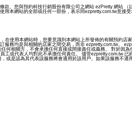
號碼比對相符。
息。
預約科技行銷股份有限公司之網站 ezPretty 網站 （以下皆稱 
網站的全部或任何一部份，表示同ezpretty.com.tw意
的資訊均無誤，在使用本網站時，您要意識到本網站上所發佈的有關預
官方帳號或認證官方帳號的通知型訊息。
相關的店家之間交易，而非 ezpretty.com.tw。 ezpr
屬於買賣行為的任何相關方，不會承擔任何直接或間接責任或義務。 
人員、員工或代表人均對此不承擔任何責任。 儘管ezpretty.co
薦的服務，或是認為其代表該服務將會適用於該用戶。如果該服務不適用於您，
有一部無效時，不影響其他條款之效力。 本條款如有未盡之處，雙方
的合法年齡。可以針對您在使用本網站時產生的任何責任，形成有約束