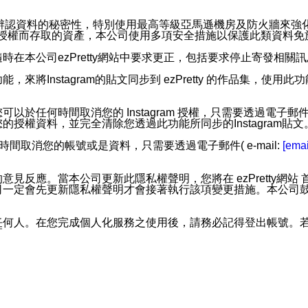
。
您個人辨認資料的秘密性，特別使用最高等級亞馬遜機房及防火牆來
失及未經授權而存取的資產，本公司使用多項安全措施以保護此類資料
在本公司ezPretty網站中要求更正，包括要求停止寄發相關
步功能，來將Instagram的貼文同步到 ezPretty 的作品集，使
步功能，您可以於任何時間取消您的 Instagram 授權，只需要
授權資料，並完全清除您透過此功能所同步的Instagram貼文
時間取消您的帳號或是資料，只需要透過電子郵件( e-mail:
[emai
應。當本公司更新此隱私權聲明，您將在 ezPretty網站 首頁
定會先更新隱私權聲明才會接著執行該項變更措施。本公司鼓勵您定
任何人。在您完成個人化服務之使用後，請務必記得登出帳號。
區。
並傳送或宣傳本網站各項服務之資料或電子郵件供您參考。您能
入本公司/本服務好友，您仍可接收到通知型訊息。
限，以廣告或其他目的的訊息皆不會被傳送。滿足以下三個條件