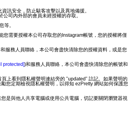
強化資訊安全，防止駭客攻擊以及異地備援。
免於公司內外部的會員未經授權的存取。
訊息等。
用此功能您需要授權本公司存取您的Instagram帳號，您的授權將僅
透過電子郵件和服務人員聯絡，本公司會盡快清除您的授權資料，或是您
。
l protected]
)和服務人員聯絡，本公司會盡快清除您的帳號和
上看到隱私權聲明連結旁的 "updated" 註記。如果聲明的
期檢視隱私權聲明，以得知 ezPretty 網站如何保護您
若您是與他人共享電腦或使用公共電腦，切記要關閉瀏覽器視
依照該資料或電子郵件所指示之方法、說明或功能連結，隨時
者，將可收到通知型訊息。