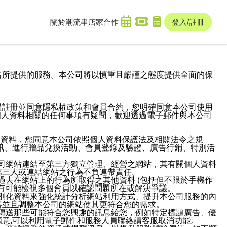
關於潮流串
店家合作
登入/註冊
域名及次級網域名所提供的服務。本公司將以慎重且嚴謹之態度提供全面的保
過註冊並同意隱私權政策和會員合約，您明確同意本公司使用
與個人資料相關的任何事項有疑問，歡迎透過電子郵件與本公司
人資料，您同意本公司依照個人資料保護法及相關法令之規
訊、進行贈品兌換活動、會員登錄及驗證、廣告行銷、特別活
本公司網站連結至第三方獨立管理、經營之網站，其有關個人資料
第三人或連結網站之行為不負連帶責任。
或過去在網站上的行為所取得之其他資料 (包括但不限於手機作
也有可能檢視多個會員以確認問題所在或解決爭議。
識別化資料來強化統計分析網站利用方式、提升本公司服務的內
善並且調整本公司的網站使其更符合您的需求。
並傳送那些可能符合您興趣的訊息給您，例如特定標題廣告、優
意,可以利用電子郵件和服務人員聯絡請客服取消功能。