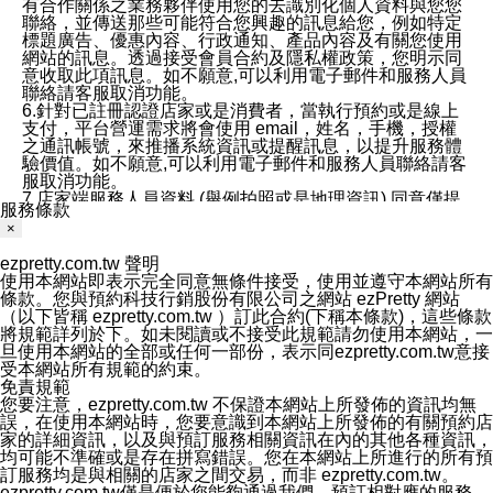
有合作關係之業務夥伴使用您的去識別化個人資料與您您
聯絡，並傳送那些可能符合您興趣的訊息給您，例如特定
標題廣告、優惠內容、行政通知、產品內容及有關您使用
網站的訊息。透過接受會員合約及隱私權政策，您明示同
意收取此項訊息。如不願意,可以利用電子郵件和服務人員
聯絡請客服取消功能。
6.針對已註冊認證店家或是消費者，當執行預約或是線上
支付，平台營運需求將會使用 email，姓名，手機，授權
之通訊帳號，來推播系統資訊或提醒訊息，以提升服務體
驗價值。如不願意,可以利用電子郵件和服務人員聯絡請客
服取消功能。
7.店家端服務人員資料 (舉例拍照或是地理資訊) 同意僅提
服務條款
供所屬店家管理人員可以使用消費者的作品集資料和員工
×
打卡個人圖像行為。本公司及ezPretty平台不會做任何使
用。
ezpretty.com.tw 聲明
三、本公司對您個人資料的揭露
使用本網站即表示完全同意無條件接受，使用並遵守本網站所有
1.基於現有服務平台的監管環境，預約科技保證不會揭露
條款。您與預約科技行銷股份有限公司之網站 ezPretty 網站
任何店家的營運資訊，且預約科技和店家均不能洩露消費
（以下皆稱 ezpretty.com.tw ）訂此合約(下稱本條款)，這些條款
者的個人資料。然而，在某些情況下，本公司可能會因受
將規範詳列於下。如未閱讀或不接受此規範請勿使用本網站，一
政府要求或法律規定，而被迫向政府或第三方提供資料。
旦使用本網站的全部或任何一部份，表示同ezpretty.com.tw意接
第三方也可能非法地攔截或存取傳輸的私人通訊，或會員
受本網站所有規範的約束。
可能濫用或誤用從本公司網站獲得的您的資料。因此，儘
免責規範
管本公司使用企業標準的保護措施來保護您的隱私，本公
您要注意，ezpretty.com.tw 不保證本網站上所發佈的資訊均無
司並未承諾您的個人識別資料或私人通訊將永遠保密。
誤，在使用本網站時，您要意識到本網站上所發佈的有關預約店
2.根據本公司的政策，本公司不會將涉及您的個人識別資
家的詳細資訊，以及與預訂服務相關資訊在內的其他各種資訊，
料出租或出售給第三方。
均可能不準確或是存在拼寫錯誤。您在本網站上所進行的所有預
3. 本公司、所屬集團、關係企業或與其合作行銷之第三方
訂服務均是與相關的店家之間交易，而非 ezpretty.com.tw。
業務合作公司會在您同意之情形下，始得利用您的個人資
ezpretty.com.tw僅是便於您能夠通過我們，預訂相對應的服務。