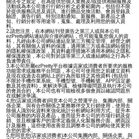
關法令之規定，在為提供您個人業務及/或提供相關服務及
活動或為本公司進行行銷分析之必要範圍內，包括但不限
於提供服務訊息及資訊、進行贈品兌換活動、會員登錄及
驗證、廣告行銷、特別活動通知、新服務、新產品之通
知、行銷分析等用途等，蒐集、處理及利用您的個人資
料。
2.請您注意，在本網站刊登廣告之第三人或與本公司
ezPretty網站連結與介接的網站，也可能蒐集您個人的資
料，凡經由本公司網站連結至第三方獨立管理、經營之網
站，其有關個人資料的保護，適用第三方或各該網站個別
的隱私權保護政策，其資料處理措施不適用本網站之隱私
權保護政策，本公司對於該等第三人或連結網站之行為不
負連帶責任。
3.本公司所屬ezPretty平台根據店家或消費者所要求的服務
功能需求或服務平台問題，本公司可使用您之前建立資料
及現在或過去在網站上的行為所取得之其他資料 (包括但
不限於手機作業系統、手機型號、手機帳號、APP設定參
數及其他資料)，來解決爭議、檢修障礙問題及執行本公司
的會員合約，本公司也有可能檢視多個會員以確認問題所
在或解決爭議。
4.您(店家或消費者)同意本公司之營運平台、集團內部、關
係企業、與有合作關係之業務夥伴交叉行銷使用，使用去
除個人識別化資料來強化統計分析網站利用方式、提升本
公司服務的內容及產品，進而提升本公司的市場行銷及促
銷、並且根據客戶的需求定義個人化製服務介面、網頁設
計及服務，這些使用改善並且調整本公司的網站使其更符
合您的需求。
5.您同意您(店家或消費者)本公司集團內部、關係企業、與