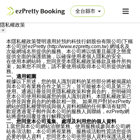
隱私權政策
×
本隱私權政策聲明適用於預約科技行銷股份有限公司(下稱
本公司)於ezPretty (http://www.ezpretty.com.tw) 網域名及
次級網域名所提供的服務。本公司將以慎重且嚴謹之態度
提供全面的保護措施，以確保使用者個人隱私的安全。
在使用本網站時，您同意受本隱私權政策條款及條件所拘
束，如果您不同意，請不要使用或取得本公司所提供的服
務。
一、適用範圍
根據以下所述，您的個人識別資料的某些部分將被揭露給
與本公司有業務合作之第三方，並可能被本公司及第三方
使用。通過註冊並同意隱私權政策和會員合約，您明確同
意本公司使用和揭露您的個人識別資料。本隱私權政策已
合併並與會員合約的條款相一致。 如果用戶對於ezPretty
網站的隱私權聲明或與個人資料相關的任何事項有疑問，
歡迎透過電子郵件與本公司的服務人員聯絡，ezPretty網
站將盡快回覆並進行解釋說明。
二、您同意本公司蒐集、處理及利用您的個人資料
1.當您與本公司網站洽辦業務、使用服務或參與本公司網
站各項活動，本公司將視業務、服務或活動性質請您提供
必要的個人資料，您同意本公司依照個人資料保護法及相