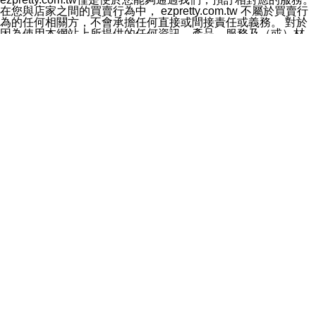
料於行銷活動資訊、商品訊息或新服務等相關行銷，且於
在您與店家之間的買賣行為中， ezpretty.com.tw 不屬於買賣行
首次行銷時，將提供您表示拒絕行銷之方式，本公司不會
為的任何相關方，不會承擔任何直接或間接責任或義務。 對於
向您索取相關費用。如您拒絕接受行銷服務或嗣後欲拒絕
因為使用本網站上所提供的任何資訊、產品、服務及（或）材
時，均可隨時通知本公司，本公司、所屬集團、關係企業
料，而產生或導致的任何損失或損害，ezpretty.com.tw 及其管
或與其合作行銷之第三方業務合作公司或第三方業務合作
理人員、員工或代表人均對此不承擔任何責任。 儘管
公司將立即停止利用您的個人資料行銷。
ezpretty.com.tw 已經盡了適當努力確保本網站上所列的服務符
四、個人資料利用之期間、地區、對象及方式如下
合合理的標準，仍不得將本網站內所列出的任何服務視為
1.期間：您同意於本公司存續期間或依法令之資料保存期
ezpretty.com.tw 推薦的服務，或是認為其代表該服務將會適用
間內，以及您的個人資料蒐集之目的消失或期限屆滿時，
於該用戶。如果該服務不適用於您，ezpretty.com.tw 將對此不
本公司得繼續保存、處理或利用您的個人資料。
承擔任何責任。
2.地區：就中華民國領域內。
網站使用者的守法義務及承諾
3.對象：本公司所屬公司(本公司)及其分公司、本公司之關
本條款構成您與 ezPretty 間之有效契約。 本條款中如有一部無
係企業、其他與本公司有業務往來或合作之機構。
效時，不影響其他條款之效力。 本條款如有未盡之處，雙方均
4.方式：以電話、簡訊、電子郵件、紙本或其他合於當時
應依誠實信用、平等互惠原則，共商解決之道。
科技之適當方式作個人資料之利用，(包括任何依法得利用
年齡和責任
之方式，但不限於使用於本網站或與外部合作之行銷)並於
你向 ezpretty.com.tw您確認您已經達到使用本網站的合法年
法令容許之範圍內，為行銷建檔、揭露、轉介或交互運用
齡。可以針對您在使用本網站時產生的任何責任，形成有約束力
予本公司及其合作對象。
的法律責任。您理解使用本網站時及他人使用您的登錄資訊使用
五、個人資料之類別
本網站時所產生的交易責任。
本聲明所指之個人資料類別如下:
網站連結
1.您提供之資料，包括您的姓名、性別、連絡方式(包括但
本網站可能包含有通往ezpretty.com.tw以外的其他方所運營網站
不限於電話、E-MAIL及地址等)、服務單位、職稱、為完
的超連結。此類超連結僅提供用於參考。此類網站不是由
成收款或付款所需之資料、IＰ位址、及其他得以直接或間
ezpretty.com.tw 控制，我們對其內容不承擔任何責任。在本網
接識別使用者身分之個人資料，及執行職務或業務之必要
站上加入通往此類網站的超連結，並非暗示我們贊同此類網站上
範圍內所需蒐集、處理及利用的個人資料。
的材料或是與其經營人之間存在任何聯繫。
2.為提升服務品質，本公司會依照所提供服務之性質，記
智慧財產權聲明
錄使用者的IP位址、以及在本公司內的瀏覽活動(例如，使
本網站上的所有資訊、內容、圖片、文字、聲音、圖像22、按
用者所使用的軟硬體、所點選的網頁)等資料，但是這些資
鈕、商標、服務標章及商品名稱均受中華民國國家法律及國際條