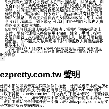
5.您同意您(店家或消費者)本公司集團內部、關係企業、與
有合作關係之業務夥伴使用您的去識別化個人資料與您您
聯絡，並傳送那些可能符合您興趣的訊息給您，例如特定
標題廣告、優惠內容、行政通知、產品內容及有關您使用
網站的訊息。透過接受會員合約及隱私權政策，您明示同
意收取此項訊息。如不願意,可以利用電子郵件和服務人員
聯絡請客服取消功能。
6.針對已註冊認證店家或是消費者，當執行預約或是線上
支付，平台營運需求將會使用 email，姓名，手機，授權
之通訊帳號，來推播系統資訊或提醒訊息，以提升服務體
驗價值。如不願意,可以利用電子郵件和服務人員聯絡請客
服取消功能。
7.店家端服務人員資料 (舉例拍照或是地理資訊) 同意僅提
供所屬店家管理人員可以使用消費者的作品集資料和員工
服務條款
打卡個人圖像行為。本公司及ezPretty平台不會做任何使
×
用。
三、本公司對您個人資料的揭露
1.基於現有服務平台的監管環境，預約科技保證不會揭露
ezpretty.com.tw 聲明
任何店家的營運資訊，且預約科技和店家均不能洩露消費
者的個人資料。然而，在某些情況下，本公司可能會因受
政府要求或法律規定，而被迫向政府或第三方提供資料。
第三方也可能非法地攔截或存取傳輸的私人通訊，或會員
使用本網站即表示完全同意無條件接受，使用並遵守本網站所有
可能濫用或誤用從本公司網站獲得的您的資料。因此，儘
條款。您與預約科技行銷股份有限公司之網站 ezPretty 網站
管本公司使用企業標準的保護措施來保護您的隱私，本公
（以下皆稱 ezpretty.com.tw ）訂此合約(下稱本條款)，這些條款
司並未承諾您的個人識別資料或私人通訊將永遠保密。
將規範詳列於下。如未閱讀或不接受此規範請勿使用本網站，一
2.根據本公司的政策，本公司不會將涉及您的個人識別資
旦使用本網站的全部或任何一部份，表示同ezpretty.com.tw意接
料出租或出售給第三方。
受本網站所有規範的約束。
3. 本公司、所屬集團、關係企業或與其合作行銷之第三方