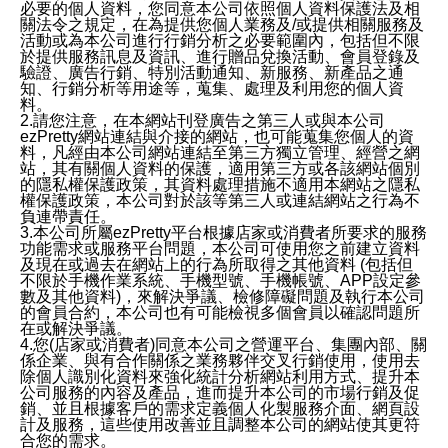
必要的個人資料，您同意本公司依照個人資料保護法及相
關法令之規定，在為提供您個人業務及/或提供相關服務及
活動或為本公司進行行銷分析之必要範圍內，包括但不限
於提供服務訊息及資訊、進行贈品兌換活動、會員登錄及
驗證、廣告行銷、特別活動通知、新服務、新產品之通
知、行銷分析等用途等，蒐集、處理及利用您的個人資
料。
2.請您注意，在本網站刊登廣告之第三人或與本公司
ezPretty網站連結與介接的網站，也可能蒐集您個人的資
料，凡經由本公司網站連結至第三方獨立管理、經營之網
站，其有關個人資料的保護，適用第三方或各該網站個別
的隱私權保護政策，其資料處理措施不適用本網站之隱私
權保護政策，本公司對於該等第三人或連結網站之行為不
負連帶責任。
3.本公司所屬ezPretty平台根據店家或消費者所要求的服務
功能需求或服務平台問題，本公司可使用您之前建立資料
及現在或過去在網站上的行為所取得之其他資料 (包括但
不限於手機作業系統、手機型號、手機帳號、APP設定參
數及其他資料)，來解決爭議、檢修障礙問題及執行本公司
的會員合約，本公司也有可能檢視多個會員以確認問題所
在或解決爭議。
4.您(店家或消費者)同意本公司之營運平台、集團內部、關
係企業、與有合作關係之業務夥伴交叉行銷使用，使用去
除個人識別化資料來強化統計分析網站利用方式、提升本
公司服務的內容及產品，進而提升本公司的市場行銷及促
銷、並且根據客戶的需求定義個人化製服務介面、網頁設
計及服務，這些使用改善並且調整本公司的網站使其更符
合您的需求。