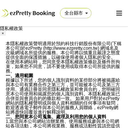
隱私權政策
×
本隱私權政策聲明適用於預約科技行銷股份有限公司(下稱
本公司)於ezPretty (http://www.ezpretty.com.tw) 網域名及
次級網域名所提供的服務。本公司將以慎重且嚴謹之態度
提供全面的保護措施，以確保使用者個人隱私的安全。
在使用本網站時，您同意受本隱私權政策條款及條件所拘
束，如果您不同意，請不要使用或取得本公司所提供的服
務。
一、適用範圍
根據以下所述，您的個人識別資料的某些部分將被揭露給
與本公司有業務合作之第三方，並可能被本公司及第三方
使用。通過註冊並同意隱私權政策和會員合約，您明確同
意本公司使用和揭露您的個人識別資料。本隱私權政策已
合併並與會員合約的條款相一致。 如果用戶對於ezPretty
網站的隱私權聲明或與個人資料相關的任何事項有疑問，
歡迎透過電子郵件與本公司的服務人員聯絡，ezPretty網
站將盡快回覆並進行解釋說明。
二、您同意本公司蒐集、處理及利用您的個人資料
1.當您與本公司網站洽辦業務、使用服務或參與本公司網
站各項活動，本公司將視業務、服務或活動性質請您提供