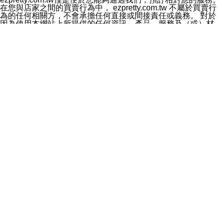
料於行銷活動資訊、商品訊息或新服務等相關行銷，且於
在您與店家之間的買賣行為中， ezpretty.com.tw 不屬於買賣行
首次行銷時，將提供您表示拒絕行銷之方式，本公司不會
為的任何相關方，不會承擔任何直接或間接責任或義務。 對於
向您索取相關費用。如您拒絕接受行銷服務或嗣後欲拒絕
因為使用本網站上所提供的任何資訊、產品、服務及（或）材
時，均可隨時通知本公司，本公司、所屬集團、關係企業
料，而產生或導致的任何損失或損害，ezpretty.com.tw 及其管
或與其合作行銷之第三方業務合作公司或第三方業務合作
理人員、員工或代表人均對此不承擔任何責任。 儘管
公司將立即停止利用您的個人資料行銷。
ezpretty.com.tw 已經盡了適當努力確保本網站上所列的服務符
四、個人資料利用之期間、地區、對象及方式如下
合合理的標準，仍不得將本網站內所列出的任何服務視為
1.期間：您同意於本公司存續期間或依法令之資料保存期
ezpretty.com.tw 推薦的服務，或是認為其代表該服務將會適用
間內，以及您的個人資料蒐集之目的消失或期限屆滿時，
於該用戶。如果該服務不適用於您，ezpretty.com.tw 將對此不
本公司得繼續保存、處理或利用您的個人資料。
承擔任何責任。
2.地區：就中華民國領域內。
網站使用者的守法義務及承諾
3.對象：本公司所屬公司(本公司)及其分公司、本公司之關
本條款構成您與 ezPretty 間之有效契約。 本條款中如有一部無
係企業、其他與本公司有業務往來或合作之機構。
效時，不影響其他條款之效力。 本條款如有未盡之處，雙方均
4.方式：以電話、簡訊、電子郵件、紙本或其他合於當時
應依誠實信用、平等互惠原則，共商解決之道。
科技之適當方式作個人資料之利用，(包括任何依法得利用
年齡和責任
之方式，但不限於使用於本網站或與外部合作之行銷)並於
你向 ezpretty.com.tw您確認您已經達到使用本網站的合法年
法令容許之範圍內，為行銷建檔、揭露、轉介或交互運用
齡。可以針對您在使用本網站時產生的任何責任，形成有約束力
予本公司及其合作對象。
的法律責任。您理解使用本網站時及他人使用您的登錄資訊使用
五、個人資料之類別
本網站時所產生的交易責任。
本聲明所指之個人資料類別如下:
網站連結
1.您提供之資料，包括您的姓名、性別、連絡方式(包括但
本網站可能包含有通往ezpretty.com.tw以外的其他方所運營網站
不限於電話、E-MAIL及地址等)、服務單位、職稱、為完
的超連結。此類超連結僅提供用於參考。此類網站不是由
成收款或付款所需之資料、IＰ位址、及其他得以直接或間
ezpretty.com.tw 控制，我們對其內容不承擔任何責任。在本網
接識別使用者身分之個人資料，及執行職務或業務之必要
站上加入通往此類網站的超連結，並非暗示我們贊同此類網站上
範圍內所需蒐集、處理及利用的個人資料。
的材料或是與其經營人之間存在任何聯繫。
2.為提升服務品質，本公司會依照所提供服務之性質，記
智慧財產權聲明
錄使用者的IP位址、以及在本公司內的瀏覽活動(例如，使
本網站上的所有資訊、內容、圖片、文字、聲音、圖像22、按
用者所使用的軟硬體、所點選的網頁)等資料，但是這些資
鈕、商標、服務標章及商品名稱均受中華民國國家法律及國際條