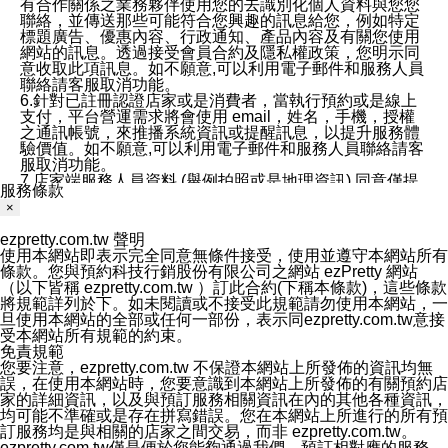
有合作關係之業務夥伴使用您的去識別化個人資料與您您
聯絡，並傳送那些可能符合您興趣的訊息給您，例如特定
標題廣告、優惠內容、行政通知、產品內容及有關您使用
網站的訊息。透過接受會員合約及隱私權政策，您明示同
意收取此項訊息。如不願意,可以利用電子郵件和服務人員
聯絡請客服取消功能。
6.針對已註冊認證店家或是消費者，當執行預約或是線上
支付，平台營運需求將會使用 email，姓名，手機，授權
之通訊帳號，來推播系統資訊或提醒訊息，以提升服務體
驗價值。如不願意,可以利用電子郵件和服務人員聯絡請客
服取消功能。
7.店家端服務人員資料 (舉例拍照或是地理資訊) 同意僅提
服務條款
供所屬店家管理人員可以使用消費者的作品集資料和員工
×
打卡個人圖像行為。本公司及ezPretty平台不會做任何使
用。
ezpretty.com.tw 聲明
三、本公司對您個人資料的揭露
使用本網站即表示完全同意無條件接受，使用並遵守本網站所有
1.基於現有服務平台的監管環境，預約科技保證不會揭露
條款。您與預約科技行銷股份有限公司之網站 ezPretty 網站
任何店家的營運資訊，且預約科技和店家均不能洩露消費
（以下皆稱 ezpretty.com.tw ）訂此合約(下稱本條款)，這些條款
者的個人資料。然而，在某些情況下，本公司可能會因受
將規範詳列於下。如未閱讀或不接受此規範請勿使用本網站，一
政府要求或法律規定，而被迫向政府或第三方提供資料。
旦使用本網站的全部或任何一部份，表示同ezpretty.com.tw意接
第三方也可能非法地攔截或存取傳輸的私人通訊，或會員
受本網站所有規範的約束。
可能濫用或誤用從本公司網站獲得的您的資料。因此，儘
免責規範
管本公司使用企業標準的保護措施來保護您的隱私，本公
您要注意，ezpretty.com.tw 不保證本網站上所發佈的資訊均無
司並未承諾您的個人識別資料或私人通訊將永遠保密。
誤，在使用本網站時，您要意識到本網站上所發佈的有關預約店
2.根據本公司的政策，本公司不會將涉及您的個人識別資
家的詳細資訊，以及與預訂服務相關資訊在內的其他各種資訊，
料出租或出售給第三方。
均可能不準確或是存在拼寫錯誤。您在本網站上所進行的所有預
3. 本公司、所屬集團、關係企業或與其合作行銷之第三方
訂服務均是與相關的店家之間交易，而非 ezpretty.com.tw。
業務合作公司會在您同意之情形下，始得利用您的個人資
ezpretty.com.tw僅是便於您能夠通過我們，預訂相對應的服務。