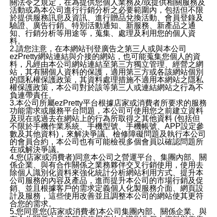
關法令之規定，在為提供您個人業務及/或提供相關服務及
活動或為本公司進行行銷分析之必要範圍內，包括但不限
於提供服務訊息及資訊、進行贈品兌換活動、會員登錄及
驗證、廣告行銷、特別活動通知、新服務、新產品之通
知、行銷分析等用途等，蒐集、處理及利用您的個人資
料。
2.請您注意，在本網站刊登廣告之第三人或與本公司
ezPretty網站連結與介接的網站，也可能蒐集您個人的資
料，凡經由本公司網站連結至第三方獨立管理、經營之網
站，其有關個人資料的保護，適用第三方或各該網站個別
的隱私權保護政策，其資料處理措施不適用本網站之隱私
權保護政策，本公司對於該等第三人或連結網站之行為不
負連帶責任。
3.本公司所屬ezPretty平台根據店家或消費者所要求的服務
功能需求或服務平台問題，本公司可使用您之前建立資料
及現在或過去在網站上的行為所取得之其他資料 (包括但
不限於手機作業系統、手機型號、手機帳號、APP設定參
數及其他資料)，來解決爭議、檢修障礙問題及執行本公司
的會員合約，本公司也有可能檢視多個會員以確認問題所
在或解決爭議。
4.您(店家或消費者)同意本公司之營運平台、集團內部、關
係企業、與有合作關係之業務夥伴交叉行銷使用，使用去
除個人識別化資料來強化統計分析網站利用方式、提升本
公司服務的內容及產品，進而提升本公司的市場行銷及促
銷、並且根據客戶的需求定義個人化製服務介面、網頁設
計及服務，這些使用改善並且調整本公司的網站使其更符
合您的需求。
5.您同意您(店家或消費者)本公司集團內部、關係企業、與