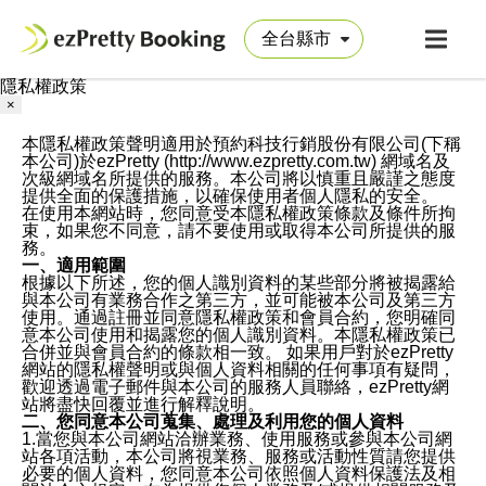
隱私權政策
×
本隱私權政策聲明適用於預約科技行銷股份有限公司(下稱
本公司)於ezPretty (http://www.ezpretty.com.tw) 網域名及
次級網域名所提供的服務。本公司將以慎重且嚴謹之態度
提供全面的保護措施，以確保使用者個人隱私的安全。
在使用本網站時，您同意受本隱私權政策條款及條件所拘
束，如果您不同意，請不要使用或取得本公司所提供的服
務。
一、適用範圍
根據以下所述，您的個人識別資料的某些部分將被揭露給
與本公司有業務合作之第三方，並可能被本公司及第三方
使用。通過註冊並同意隱私權政策和會員合約，您明確同
意本公司使用和揭露您的個人識別資料。本隱私權政策已
合併並與會員合約的條款相一致。 如果用戶對於ezPretty
網站的隱私權聲明或與個人資料相關的任何事項有疑問，
歡迎透過電子郵件與本公司的服務人員聯絡，ezPretty網
站將盡快回覆並進行解釋說明。
二、您同意本公司蒐集、處理及利用您的個人資料
1.當您與本公司網站洽辦業務、使用服務或參與本公司網
站各項活動，本公司將視業務、服務或活動性質請您提供
必要的個人資料，您同意本公司依照個人資料保護法及相