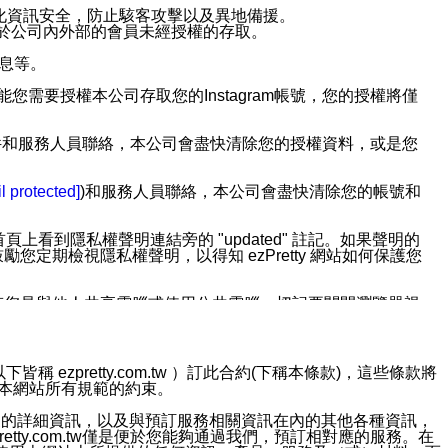
強化資訊安全，防止駭客攻擊以及異地備援。
免於公司內外部的會員未經授權的存取。
訊息等。
用此功能您需要授權本公司存取您的Instagram帳號，您的授權將僅
透過電子郵件和服務人員聯絡，本公司會盡快清除您的授權資料，或是您
。
l protected]
)和服務人員聯絡，本公司會盡快清除您的帳號和
上看到隱私權聲明連結旁的 "updated" 註記。如果聲明的
期檢視隱私權聲明，以得知 ezPretty 網站如何保護您
若您是與他人共享電腦或使用公共電腦，切記要關閉瀏覽器視
依照該資料或電子郵件所指示之方法、說明或功能連結，隨時
ezpretty.com.tw ）訂此合約(下稱本條款)，這些條款將
接受本網站所有規範的約束。
者，將可收到通知型訊息。
約店家的詳細資訊，以及與預訂服務相關資訊在內的其他各種資訊，
etty.com.tw僅是便於您能夠通過我們，預訂相對應的服務。在