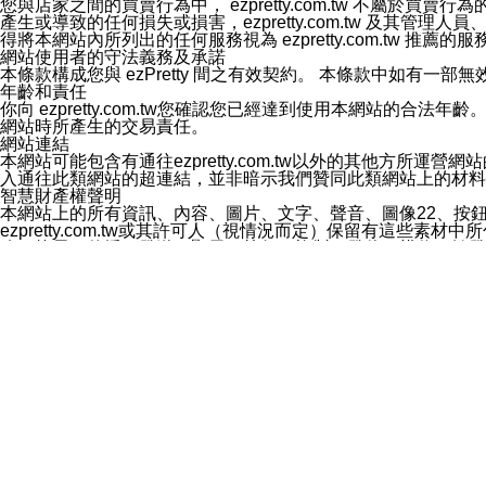
您與店家之間的買賣行為中， ezpretty.com.tw 不
3.LINE 帳號未封鎖傳送訊息之 LINE 官方帳號。
產生或導致的任何損失或損害，ezpretty.com.tw 及其管理
欲變更通知型訊息的設定，操作如下：
得將本網站內所列出的任何服務視為 ezpretty.com.tw 推
1.點選「主頁」＞「設定」
網站使用者的守法義務及承諾
2.點選「隱私設定」
本條款構成您與 ezPretty 間之有效契約。 本條款中如
3.點選「提供使用資料」
年齡和責任
4.點選「LINE通知型訊息」
你向 ezpretty.com.tw您確認您已經達到使用本網站
5.開關「接收LINE通知型訊息」
網站時所產生的交易責任。
❗️關閉「接收通知型訊息」後，將不會接收到來自任何企業
網站連結
本網站可能包含有通往ezpretty.com.tw以外的其他方所運營
入通往此類網站的超連結，並非暗示我們贊同此類網站上的材料
智慧財產權聲明
本網站上的所有資訊、內容、圖片、文字、聲音、圖像22、按
ezpretty.com.tw或其許可人（視情況而定）保留有
改、拷貝、傳播、發送、顯示、執行、複製、發佈、模仿、轉發
法或其他智慧財產權或 ezpretty.com.tw、其許可人
賠償
您同意因您使用本網站，而導致 ezpretty.com.tw、
您承擔賠償並保證 ezpretty.com.tw、其分公司、所屬機
免責聲明
您對本網站的所有使用均由您自擔風險。 因下載使用、參考或
己承擔全部責任。您同意 ezpretty.com.tw 及向ezpr
全部的索賠權利，無論是基於合約、侵權行為或其他依據。 ezpr
那些可損害或影響本網站管理、安全性、公正性和完整性，或是損害或
漏、中斷、刪除、缺陷、延遲或任何事件或事故，ezpretty.
其中包括但不僅限於有關本網站上服務、資訊及（或）聲明的保證或承
時間內對任一條款或多條條款的強制實施，不得將此視為放棄這
法律效應。 ezpretty.com.tw有權隨時變更本使用條