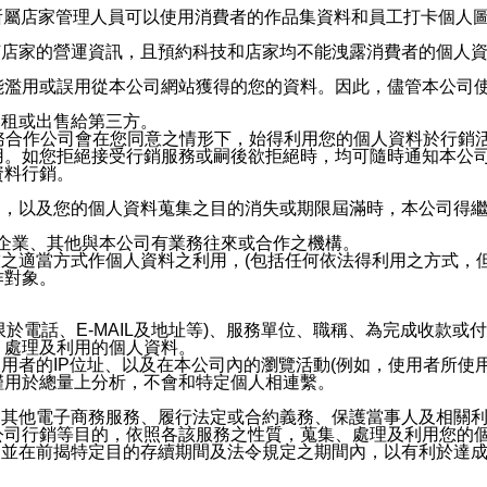
供所屬店家管理人員可以使用消費者的作品集資料和員工打卡個人圖像
何店家的營運資訊，且預約科技和店家均不能洩露消費者的個人
能濫用或誤用從本公司網站獲得的您的資料。因此，儘管本公司
出租或出售給第三方。
業務合作公司會在您同意之情形下，始得利用您的個人資料於行銷
用。如您拒絕接受行銷服務或嗣後欲拒絕時，均可隨時通知本公
資料行銷。
內，以及您的個人資料蒐集之目的消失或期限屆滿時，本公司得
係企業、其他與本公司有業務往來或合作之機構。
技之適當方式作個人資料之利用，(包括任何依法得利用之方式，
作對象。
限於電話、E-MAIL及地址等)、服務單位、職稱、為完成收款
、處理及利用的個人資料。
使用者的IP位址、以及在本公司內的瀏覽活動(例如，使用者所使
僅用於總量上分析，不會和特定個人相連繫。
及其他電子商務服務、履行法定或合約義務、保護當事人及相關
公司行銷等目的，依照各該服務之性質，蒐集、處理及利用您的
，並在前揭特定目的存續期間及法令規定之期間內，以有利於達成
。