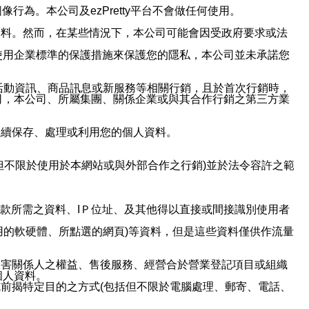
行為。本公司及ezPretty平台不會做任何使用。
資料。然而，在某些情況下，本公司可能會因受政府要求或法
使用企業標準的保護措施來保護您的隱私，本公司並未承諾您
活動資訊、商品訊息或新服務等相關行銷，且於首次行銷時，
司，本公司、所屬集團、關係企業或與其合作行銷之第三方業
繼續保存、處理或利用您的個人資料。
但不限於使用於本網站或與外部合作之行銷)並於法令容許之範
或付款所需之資料、IＰ位址、及其他得以直接或間接識別使用者
用的軟硬體、所點選的網頁)等資料，但是這些資料僅供作流量
利害關係人之權益、售後服務、經營合於營業登記項目或組織
個人資料。
前揭特定目的之方式(包括但不限於電腦處理、郵寄、電話、