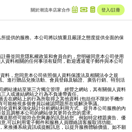
關於潮流串
店家合作
登入/註冊
域名及次級網域名所提供的服務。本公司將以慎重且嚴謹之態度提供全面的保
過註冊並同意隱私權政策和會員合約，您明確同意本公司使用
與個人資料相關的任何事項有疑問，歡迎透過電子郵件與本公司
人資料，您同意本公司依照個人資料保護法及相關法令之規
訊、進行贈品兌換活動、會員登錄及驗證、廣告行銷、特別活
本公司網站連結至第三方獨立管理、經營之網站，其有關個人資料
第三人或連結網站之行為不負連帶責任。
或過去在網站上的行為所取得之其他資料 (包括但不限於手機作
也有可能檢視多個會員以確認問題所在或解決爭議。
識別化資料來強化統計分析網站利用方式、提升本公司服務的內
善並且調整本公司的網站使其更符合您的需求。
並傳送那些可能符合您興趣的訊息給您，例如特定標題廣告、優
意,可以利用電子郵件和服務人員聯絡請客服取消功能。
帳號，來推播系統資訊或提醒訊息，以提升服務體驗價值。如不願