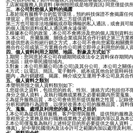
7.店家端服務人員資料 (舉例拍照或是地理資訊) 同意僅提
三、本公司對您個人資料的揭露
1.基於現有服務平台的監管環境，預約科技保證不會揭露任
律規定，而被迫向政府或第三方提供資料。
第三方也可能非法地攔截或存取傳輸的私人通訊，或會員可
的個人識別資料或私人通訊將永遠保密。
2.根據本公司的政策，本公司不會將涉及您的個人識別資料
3. 本公司、所屬集團、關係企業或與其合作行銷之第三方
將提供您表示拒絕行銷之方式，本公司不會向您索取相關費
務合作公司或第三方業務合作公司將立即停止利用您的個人
四、個人資料利用之期間、地區、對象及方式如下
1.期間：您同意於本公司存續期間或依法令之資料保存期間
2.地區：就中華民國領域內。
3.對象：本公司所屬公司(本公司)及其分公司、本公司之關
4.方式：以電話、簡訊、電子郵件、紙本或其他合於當時科
圍內，為行銷建檔、揭露、轉介或交互運用予本公司及其合
五、個人資料之類別
本聲明所指之個人資料類別如下:
1.您提供之資料，包括您的姓名、性別、連絡方式(包括但不
身分之個人資料，及執行職務或業務之必要範圍內所需蒐集
2.為提升服務品質，本公司會依照所提供服務之性質，記錄
分析和網路行為調查，以便於改善本公司的服務品質，資料
六、蒐集、處理及利用您的個人資料之目的
1.本公司為提供良好服務、客戶管理與服務、提供預約服務
章程所定之業務及執行職務或業務之必要範圍內等以及為本
2.本公司僅蒐集為執行上述特定目的所必要提供之個人資料
傳真)，於中華民國境內及法令許可之範圍內加以處理及利用
七、資料安全性