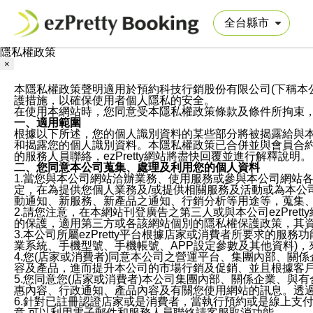
隱私權政策
×
本隱私權政策聲明適用於預約科技行銷股份有限公司(下稱本公司)於ezP
護措施，以確保使用者個人隱私的安全。
在使用本網站時，您同意受本隱私權政策條款及條件所拘束
一、適用範圍
根據以下所述，您的個人識別資料的某些部分將被揭露給與
和揭露您的個人識別資料。本隱私權政策已合併並與會員合約的
的服務人員聯絡，ezPretty網站將盡快回覆並進行解釋說明。
二、您同意本公司蒐集、處理及利用您的個人資料
1.當您與本公司網站洽辦業務、使用服務或參與本公司網站
定，在為提供您個人業務及/或提供相關服務及活動或為本
動通知、新服務、新產品之通知、行銷分析等用途等，蒐集
2.請您注意，在本網站刊登廣告之第三人或與本公司ezPr
的保護，適用第三方或各該網站個別的隱私權保護政策，其
3.本公司所屬ezPretty平台根據店家或消費者所要求的
業系統、手機型號、手機帳號、APP設定參數及其他資料)
4.您(店家或消費者)同意本公司之營運平台、集團內部、
容及產品，進而提升本公司的市場行銷及促銷、並且根據客
5.您同意您(店家或消費者)本公司集團內部、關係企業、
惠內容、行政通知、產品內容及有關您使用網站的訊息。透過
6.針對已註冊認證店家或是消費者，當執行預約或是線上支付
意,可以利用電子郵件和服務人員聯絡請客服取消功能。