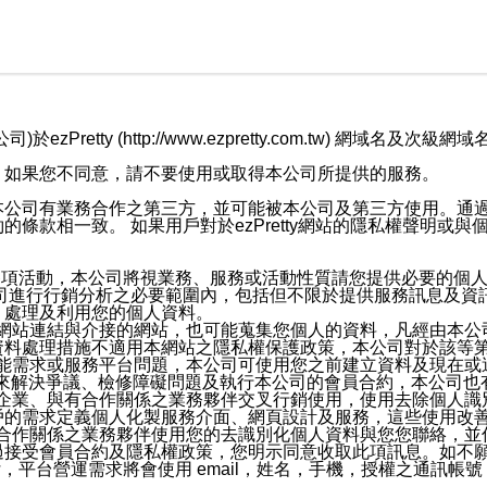
retty (http://www.ezpretty.com.tw) 網
，如果您不同意，請不要使用或取得本公司所提供的服務。
本公司有業務合作之第三方，並可能被本公司及第三方使用。通
條款相一致。 如果用戶對於ezPretty網站的隱私權聲明或
各項活動，本公司將視業務、服務或活動性質請您提供必要的個
公司進行行銷分析之必要範圍內，包括但不限於提供服務訊息及資
、處理及利用您的個人資料。
etty網站連結與介接的網站，也可能蒐集您個人的資料，凡經由
資料處理措施不適用本網站之隱私權保護政策，本公司對於該等
服務功能需求或服務平台問題，本公司可使用您之前建立資料及現在
，來解決爭議、檢修障礙問題及執行本公司的會員合約，本公司
關係企業、與有合作關係之業務夥伴交叉行銷使用，使用去除個人
戶的需求定義個人化製服務介面、網頁設計及服務，這些使用改
與有合作關係之業務夥伴使用您的去識別化個人資料與您您聯絡，
接受會員合約及隱私權政策，您明示同意收取此項訊息。如不願
，平台營運需求將會使用 email，姓名，手機，授權之通訊