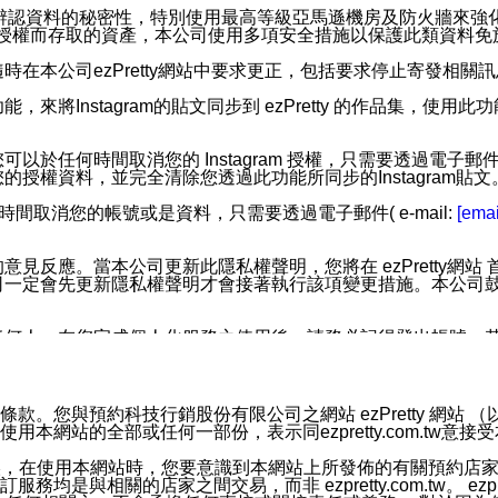
您個人辨認資料的秘密性，特別使用最高等級亞馬遜機房及防火牆來
失及未經授權而存取的資產，本公司使用多項安全措施以保護此類資料
在本公司ezPretty網站中要求更正，包括要求停止寄發相關
步功能，來將Instagram的貼文同步到 ezPretty 的作品集，使
步功能，您可以於任何時間取消您的 Instagram 授權，只需要
授權資料，並完全清除您透過此功能所同步的Instagram貼文
時間取消您的帳號或是資料，只需要透過電子郵件( e-mail:
[emai
應。當本公司更新此隱私權聲明，您將在 ezPretty網站 首頁
定會先更新隱私權聲明才會接著執行該項變更措施。本公司鼓勵您定
任何人。在您完成個人化服務之使用後，請務必記得登出帳號。
區。
並傳送或宣傳本網站各項服務之資料或電子郵件供您參考。您能
預約科技行銷股份有限公司之網站 ezPretty 網站 （以下皆稱 
網站的全部或任何一部份，表示同ezpretty.com.tw意
入本公司/本服務好友，您仍可接收到通知型訊息。
限，以廣告或其他目的的訊息皆不會被傳送。滿足以下三個條件
的資訊均無誤，在使用本網站時，您要意識到本網站上所發佈的有關預
號碼比對相符。
相關的店家之間交易，而非 ezpretty.com.tw。 ezpr
息。