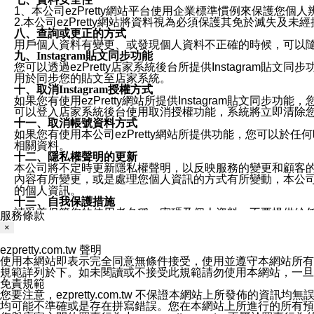
1、本公司ezPretty網站平台使用企業標準慣例來保護
2.本公司ezPretty網站將資料視為必須保護其免於滅
八、查詢或更正的方式
用戶個人資料有變更、或發現個人資料不正確的時候，可以隨時
九、Instagram貼文同步功能
您可以透過ezPretty店家系統後台所提供Instagram貼文同
用於同步您的貼文至店家系統。
十、取消Instagram授權方式
如果您有使用ezPretty網站所提供Instagram貼文同
可以登入店家系統後台使用取消授權功能，系統將立即清除您的
十一、取消帳號資料方式
如果您有使用本公司ezPretty網站所提供功能，您可以於任何
相關資料。
十二、隱私權聲明的更新
本公司將不定時更新隱私權聲明，以反映服務的變更和顧客的意見反
內容有所變更，或是處理您個人資訊的方式有所變動，本公司一
的個人資訊。
十三、自我保護措施
請妥善保管您的使用者名稱、密碼及個人資料，不要提供給
服務條款
窗，以防止他人讀取您的個人資料、信件或進入所機關管理
×
十四、傳送宣傳本站資訊或電子郵件之政策
您同意本公司網站，透過您所提供的郵件地址與您取得聯絡
ezpretty.com.tw 聲明
停止接收這些資料或電子郵件。
使用本網站即表示完全同意無條件接受，使用並遵守本網站所有條款。您與
十五、訊息通知
規範詳列於下。如未閱讀或不接受此規範請勿使用本網站，一旦使用本
本公司/本服務將以通知型訊息傳送重要訊息給您。即使未加
免責規範
本公司/本服務傳送之通知型訊息以對您有效且重要的訊息為
您要注意，ezpretty.com.tw 不保證本網站上所發佈
1.LINE 帳號設定的電話號碼與本公司/本服務所傳來的電話
均可能不準確或是存在拼寫錯誤。您在本網站上所進行的所有預訂服務均是與
2.該 LINE 帳號已在 LINE APP 設定中，同意接收通知型訊