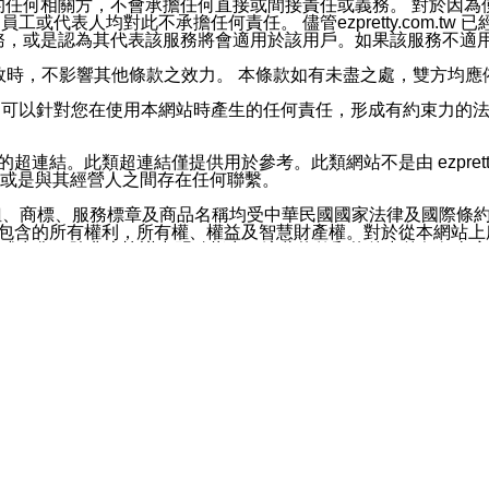
屬於買賣行為的任何相關方，不會承擔任何直接或間接責任或義務。 
人員、員工或代表人均對此不承擔任何責任。 儘管ezpretty.co
薦的服務，或是認為其代表該服務將會適用於該用戶。如果該服務不適用於您，
有一部無效時，不影響其他條款之效力。 本條款如有未盡之處，雙方
的合法年齡。可以針對您在使用本網站時產生的任何責任，形成有約束
官方帳號或認證官方帳號的通知型訊息。
網站的超連結。此類超連結僅提供用於參考。此類網站不是由 ezpret
或是與其經營人之間存在任何聯繫。
鈕、商標、服務標章及商品名稱均受中華民國國家法律及國際條
這些素材中所包含的所有權利，所有權、權益及智慧財產權。對於從本
或出售。除非本協議中明確指出，這些條款和條件中的任何內容
或任何協力廠商的業主權益中規定的任何權利的推斷結果。 如有任何人
其分公司、所屬機構、管理人員、代理人及其他合作夥伴和員工遭受的
構、管理人員、代理人及其他合作夥伴和員工不受損失。
依賴本網站上所提供的資訊、產品、服務或素材或通過使用本網
etty.com.tw提供電信及網路服務的提供商不會因您使用或不能使
etty.com.tw 不聲明、保證或承諾本網站或支持該網站的
影響本網站任何部分正常運行，且超出ezpretty.com.t
com.tw 不承擔任何責任。 在適用法律許可的最大範圍內，所
諾，其中包括但不僅限於其精確性、完整性或適銷性、品質或適用於特
些條款或是這些條款相關的權利。這些條款中使用的標題僅為了
款之內容及本網站上內容而不另行通知，同時，不對您、其他任何用戶