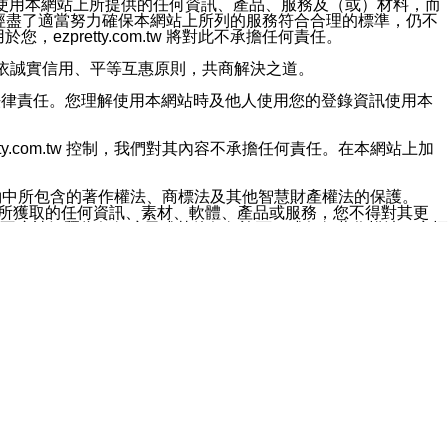
對於因為使用本網站上所提供的任何資訊、產品、服務及（或）材料，而
m.tw 已經盡了適當努力確保本網站上所列的服務符合合理的標準，仍不
ezpretty.com.tw 將對此不承擔任何責任。
均應依誠實信用、平等互惠原則，共商解決之道。
力的法律責任。您理解使用本網站時及他人使用您的登錄資訊使用本
ty.com.tw 控制，我們對其內容不承擔任何責任。在本網站上加
約中所包含的著作權法、商標法及其他智慧財產權法的保護。
網站上所獲取的任何資訊、素材、軟體、產品或服務，您不得對其更
不應被解釋為任何暗示或其他任何許可，或任何著作權法、商標
違反此規定，我們將追究其法律責任。
任何損失、責任及協力廠商的任何索賠或要求（包括律師費），將由
站而獲取到的資訊，而導致您遭受的任何風險或損失，將由您自
用本網站而造成的任何損失負責，同時，您會在此放棄有關此損失的所有及
伺服器不會發生缺陷，其中包括但不僅限於病毒或其他有害元素。對於
w 控制範圍的任何病毒感染、BUG、篡改、技術故障、錯誤、遺
有明示、暗示或法定及其他聲明、保證和條款均予以最大限度的排除，
定目的等。 ezpretty.com.tw 不能持續或在某階段
方便目的，其不應影響這些條款的範圍或意義，或是產生其他的
或任何協力廠商承擔任何責任。 在每次訪問網站時，您應檢查一下這