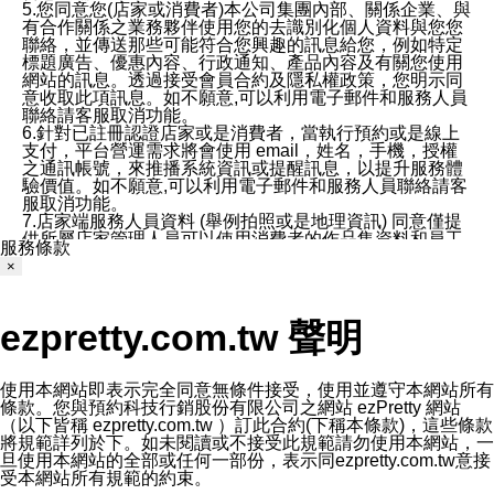
5.您同意您(店家或消費者)本公司集團內部、關係企業、與
有合作關係之業務夥伴使用您的去識別化個人資料與您您
聯絡，並傳送那些可能符合您興趣的訊息給您，例如特定
標題廣告、優惠內容、行政通知、產品內容及有關您使用
網站的訊息。透過接受會員合約及隱私權政策，您明示同
意收取此項訊息。如不願意,可以利用電子郵件和服務人員
聯絡請客服取消功能。
6.針對已註冊認證店家或是消費者，當執行預約或是線上
支付，平台營運需求將會使用 email，姓名，手機，授權
之通訊帳號，來推播系統資訊或提醒訊息，以提升服務體
驗價值。如不願意,可以利用電子郵件和服務人員聯絡請客
服取消功能。
7.店家端服務人員資料 (舉例拍照或是地理資訊) 同意僅提
供所屬店家管理人員可以使用消費者的作品集資料和員工
服務條款
打卡個人圖像行為。本公司及ezPretty平台不會做任何使
×
用。
三、本公司對您個人資料的揭露
1.基於現有服務平台的監管環境，預約科技保證不會揭露
ezpretty.com.tw 聲明
任何店家的營運資訊，且預約科技和店家均不能洩露消費
者的個人資料。然而，在某些情況下，本公司可能會因受
政府要求或法律規定，而被迫向政府或第三方提供資料。
第三方也可能非法地攔截或存取傳輸的私人通訊，或會員
使用本網站即表示完全同意無條件接受，使用並遵守本網站所有
可能濫用或誤用從本公司網站獲得的您的資料。因此，儘
條款。您與預約科技行銷股份有限公司之網站 ezPretty 網站
管本公司使用企業標準的保護措施來保護您的隱私，本公
（以下皆稱 ezpretty.com.tw ）訂此合約(下稱本條款)，這些條款
司並未承諾您的個人識別資料或私人通訊將永遠保密。
將規範詳列於下。如未閱讀或不接受此規範請勿使用本網站，一
2.根據本公司的政策，本公司不會將涉及您的個人識別資
旦使用本網站的全部或任何一部份，表示同ezpretty.com.tw意接
料出租或出售給第三方。
受本網站所有規範的約束。
3. 本公司、所屬集團、關係企業或與其合作行銷之第三方