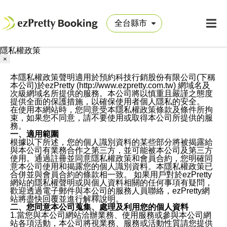
隱私權政策
×
本隱私權政策聲明適用於預約科技行銷股份有限公司(下稱
本公司)於ezPretty (http://www.ezpretty.com.tw) 網域名及
次級網域名所提供的服務。本公司將以慎重且嚴謹之態度
提供全面的保護措施，以確保使用者個人隱私的安全。
在使用本網站時，您同意受本隱私權政策條款及條件所拘
束，如果您不同意，請不要使用或取得本公司所提供的服
務。
一、適用範圍
根據以下所述，您的個人識別資料的某些部分將被揭露給
與本公司有業務合作之第三方，並可能被本公司及第三方
使用。通過註冊並同意隱私權政策和會員合約，您明確同
意本公司使用和揭露您的個人識別資料。本隱私權政策已
合併並與會員合約的條款相一致。 如果用戶對於ezPretty
網站的隱私權聲明或與個人資料相關的任何事項有疑問，
歡迎透過電子郵件與本公司的服務人員聯絡，ezPretty網
站將盡快回覆並進行解釋說明。
二、您同意本公司蒐集、處理及利用您的個人資料
1.當您與本公司網站洽辦業務、使用服務或參與本公司網
站各項活動，本公司將視業務、服務或活動性質請您提供