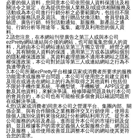
必要的個人資料，您同意本公司依照個人資料保護法及相
關法令之規定，在為提供您個人業務及/或提供相關服務及
活動或為本公司進行行銷分析之必要範圍內，包括但不限
於提供服務訊息及資訊、進行贈品兌換活動、會員登錄及
驗證、廣告行銷、特別活動通知、新服務、新產品之通
知、行銷分析等用途等，蒐集、處理及利用您的個人資
料。
2.請您注意，在本網站刊登廣告之第三人或與本公司
ezPretty網站連結與介接的網站，也可能蒐集您個人的資
料，凡經由本公司網站連結至第三方獨立管理、經營之網
站，其有關個人資料的保護，適用第三方或各該網站個別
的隱私權保護政策，其資料處理措施不適用本網站之隱私
權保護政策，本公司對於該等第三人或連結網站之行為不
負連帶責任。
3.本公司所屬ezPretty平台根據店家或消費者所要求的服務
功能需求或服務平台問題，本公司可使用您之前建立資料
及現在或過去在網站上的行為所取得之其他資料 (包括但
不限於手機作業系統、手機型號、手機帳號、APP設定參
數及其他資料)，來解決爭議、檢修障礙問題及執行本公司
的會員合約，本公司也有可能檢視多個會員以確認問題所
在或解決爭議。
4.您(店家或消費者)同意本公司之營運平台、集團內部、關
係企業、與有合作關係之業務夥伴交叉行銷使用，使用去
除個人識別化資料來強化統計分析網站利用方式、提升本
公司服務的內容及產品，進而提升本公司的市場行銷及促
銷、並且根據客戶的需求定義個人化製服務介面、網頁設
計及服務，這些使用改善並且調整本公司的網站使其更符
合您的需求。