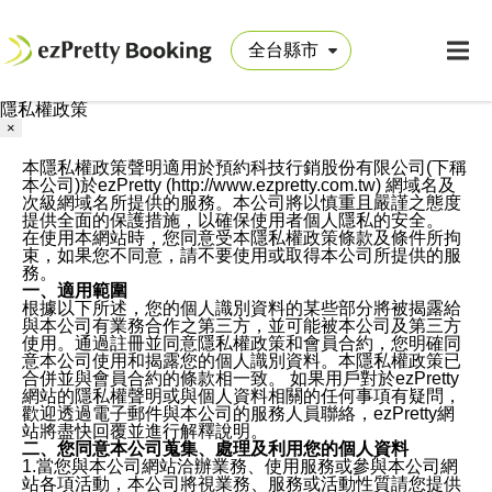
隱私權政策
×
本隱私權政策聲明適用於預約科技行銷股份有限公司(下稱
本公司)於ezPretty (http://www.ezpretty.com.tw) 網域名及
次級網域名所提供的服務。本公司將以慎重且嚴謹之態度
提供全面的保護措施，以確保使用者個人隱私的安全。
在使用本網站時，您同意受本隱私權政策條款及條件所拘
束，如果您不同意，請不要使用或取得本公司所提供的服
務。
一、適用範圍
根據以下所述，您的個人識別資料的某些部分將被揭露給
與本公司有業務合作之第三方，並可能被本公司及第三方
使用。通過註冊並同意隱私權政策和會員合約，您明確同
意本公司使用和揭露您的個人識別資料。本隱私權政策已
合併並與會員合約的條款相一致。 如果用戶對於ezPretty
網站的隱私權聲明或與個人資料相關的任何事項有疑問，
歡迎透過電子郵件與本公司的服務人員聯絡，ezPretty網
站將盡快回覆並進行解釋說明。
二、您同意本公司蒐集、處理及利用您的個人資料
1.當您與本公司網站洽辦業務、使用服務或參與本公司網
站各項活動，本公司將視業務、服務或活動性質請您提供