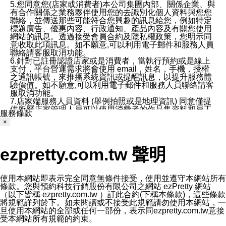
5.您同意您(店家或消費者)本公司集團內部、關係企業、與
有合作關係之業務夥伴使用您的去識別化個人資料與您您
聯絡，並傳送那些可能符合您興趣的訊息給您，例如特定
標題廣告、優惠內容、行政通知、產品內容及有關您使用
網站的訊息。透過接受會員合約及隱私權政策，您明示同
意收取此項訊息。如不願意,可以利用電子郵件和服務人員
聯絡請客服取消功能。
6.針對已註冊認證店家或是消費者，當執行預約或是線上
支付，平台營運需求將會使用 email，姓名，手機，授權
之通訊帳號，來推播系統資訊或提醒訊息，以提升服務體
驗價值。如不願意,可以利用電子郵件和服務人員聯絡請客
服取消功能。
7.店家端服務人員資料 (舉例拍照或是地理資訊) 同意僅提
供所屬店家管理人員可以使用消費者的作品集資料和員工
服務條款
打卡個人圖像行為。本公司及ezPretty平台不會做任何使
×
用。
三、本公司對您個人資料的揭露
1.基於現有服務平台的監管環境，預約科技保證不會揭露
ezpretty.com.tw 聲明
任何店家的營運資訊，且預約科技和店家均不能洩露消費
者的個人資料。然而，在某些情況下，本公司可能會因受
政府要求或法律規定，而被迫向政府或第三方提供資料。
第三方也可能非法地攔截或存取傳輸的私人通訊，或會員
使用本網站即表示完全同意無條件接受，使用並遵守本網站所有
可能濫用或誤用從本公司網站獲得的您的資料。因此，儘
條款。您與預約科技行銷股份有限公司之網站 ezPretty 網站
管本公司使用企業標準的保護措施來保護您的隱私，本公
（以下皆稱 ezpretty.com.tw ）訂此合約(下稱本條款)，這些條款
司並未承諾您的個人識別資料或私人通訊將永遠保密。
將規範詳列於下。如未閱讀或不接受此規範請勿使用本網站，一
2.根據本公司的政策，本公司不會將涉及您的個人識別資
旦使用本網站的全部或任何一部份，表示同ezpretty.com.tw意接
料出租或出售給第三方。
受本網站所有規範的約束。
3. 本公司、所屬集團、關係企業或與其合作行銷之第三方