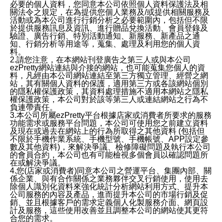
必要的個人資料，您同意本公司依照個人資料保護法及相
關法令之規定，在為提供您個人業務及/或提供相關服務及
活動或為本公司進行行銷分析之必要範圍內，包括但不限
於提供服務訊息及資訊、進行贈品兌換活動、會員登錄及
驗證、廣告行銷、特別活動通知、新服務、新產品之通
知、行銷分析等用途等，蒐集、處理及利用您的個人資
料。
2.請您注意，在本網站刊登廣告之第三人或與本公司
ezPretty網站連結與介接的網站，也可能蒐集您個人的資
料，凡經由本公司網站連結至第三方獨立管理、經營之網
站，其有關個人資料的保護，適用第三方或各該網站個別
的隱私權保護政策，其資料處理措施不適用本網站之隱私
權保護政策，本公司對於該等第三人或連結網站之行為不
負連帶責任。
3.本公司所屬ezPretty平台根據店家或消費者所要求的服務
功能需求或服務平台問題，本公司可使用您之前建立資料
及現在或過去在網站上的行為所取得之其他資料 (包括但
不限於手機作業系統、手機型號、手機帳號、APP設定參
數及其他資料)，來解決爭議、檢修障礙問題及執行本公司
的會員合約，本公司也有可能檢視多個會員以確認問題所
在或解決爭議。
4.您(店家或消費者)同意本公司之營運平台、集團內部、關
係企業、與有合作關係之業務夥伴交叉行銷使用，使用去
除個人識別化資料來強化統計分析網站利用方式、提升本
公司服務的內容及產品，進而提升本公司的市場行銷及促
銷、並且根據客戶的需求定義個人化製服務介面、網頁設
計及服務，這些使用改善並且調整本公司的網站使其更符
合您的需求。