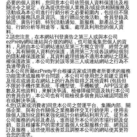
必要的個人資料，您同意本公司依照個人資料保護法及相
關法令之規定，在為提供您個人業務及/或提供相關服務及
活動或為本公司進行行銷分析之必要範圍內，包括但不限
於提供服務訊息及資訊、進行贈品兌換活動、會員登錄及
驗證、廣告行銷、特別活動通知、新服務、新產品之通
知、行銷分析等用途等，蒐集、處理及利用您的個人資
料。
2.請您注意，在本網站刊登廣告之第三人或與本公司
ezPretty網站連結與介接的網站，也可能蒐集您個人的資
料，凡經由本公司網站連結至第三方獨立管理、經營之網
站，其有關個人資料的保護，適用第三方或各該網站個別
的隱私權保護政策，其資料處理措施不適用本網站之隱私
權保護政策，本公司對於該等第三人或連結網站之行為不
負連帶責任。
3.本公司所屬ezPretty平台根據店家或消費者所要求的服務
功能需求或服務平台問題，本公司可使用您之前建立資料
及現在或過去在網站上的行為所取得之其他資料 (包括但
不限於手機作業系統、手機型號、手機帳號、APP設定參
數及其他資料)，來解決爭議、檢修障礙問題及執行本公司
的會員合約，本公司也有可能檢視多個會員以確認問題所
在或解決爭議。
4.您(店家或消費者)同意本公司之營運平台、集團內部、關
係企業、與有合作關係之業務夥伴交叉行銷使用，使用去
除個人識別化資料來強化統計分析網站利用方式、提升本
公司服務的內容及產品，進而提升本公司的市場行銷及促
銷、並且根據客戶的需求定義個人化製服務介面、網頁設
計及服務，這些使用改善並且調整本公司的網站使其更符
合您的需求。