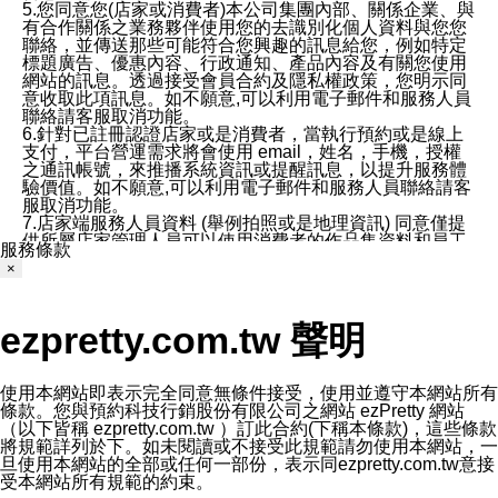
5.您同意您(店家或消費者)本公司集團內部、關係企業、與
有合作關係之業務夥伴使用您的去識別化個人資料與您您
聯絡，並傳送那些可能符合您興趣的訊息給您，例如特定
標題廣告、優惠內容、行政通知、產品內容及有關您使用
網站的訊息。透過接受會員合約及隱私權政策，您明示同
意收取此項訊息。如不願意,可以利用電子郵件和服務人員
聯絡請客服取消功能。
6.針對已註冊認證店家或是消費者，當執行預約或是線上
支付，平台營運需求將會使用 email，姓名，手機，授權
之通訊帳號，來推播系統資訊或提醒訊息，以提升服務體
驗價值。如不願意,可以利用電子郵件和服務人員聯絡請客
服取消功能。
7.店家端服務人員資料 (舉例拍照或是地理資訊) 同意僅提
供所屬店家管理人員可以使用消費者的作品集資料和員工
服務條款
打卡個人圖像行為。本公司及ezPretty平台不會做任何使
×
用。
三、本公司對您個人資料的揭露
1.基於現有服務平台的監管環境，預約科技保證不會揭露
ezpretty.com.tw 聲明
任何店家的營運資訊，且預約科技和店家均不能洩露消費
者的個人資料。然而，在某些情況下，本公司可能會因受
政府要求或法律規定，而被迫向政府或第三方提供資料。
第三方也可能非法地攔截或存取傳輸的私人通訊，或會員
使用本網站即表示完全同意無條件接受，使用並遵守本網站所有
可能濫用或誤用從本公司網站獲得的您的資料。因此，儘
條款。您與預約科技行銷股份有限公司之網站 ezPretty 網站
管本公司使用企業標準的保護措施來保護您的隱私，本公
（以下皆稱 ezpretty.com.tw ）訂此合約(下稱本條款)，這些條款
司並未承諾您的個人識別資料或私人通訊將永遠保密。
將規範詳列於下。如未閱讀或不接受此規範請勿使用本網站，一
2.根據本公司的政策，本公司不會將涉及您的個人識別資
旦使用本網站的全部或任何一部份，表示同ezpretty.com.tw意接
料出租或出售給第三方。
受本網站所有規範的約束。
3. 本公司、所屬集團、關係企業或與其合作行銷之第三方