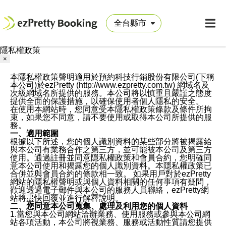
隱私權政策
×
本隱私權政策聲明適用於預約科技行銷股份有限公司(下稱
本公司)於ezPretty (http://www.ezpretty.com.tw) 網域名及
次級網域名所提供的服務。本公司將以慎重且嚴謹之態度
提供全面的保護措施，以確保使用者個人隱私的安全。
在使用本網站時，您同意受本隱私權政策條款及條件所拘
束，如果您不同意，請不要使用或取得本公司所提供的服
務。
一、適用範圍
根據以下所述，您的個人識別資料的某些部分將被揭露給
與本公司有業務合作之第三方，並可能被本公司及第三方
使用。通過註冊並同意隱私權政策和會員合約，您明確同
意本公司使用和揭露您的個人識別資料。本隱私權政策已
合併並與會員合約的條款相一致。 如果用戶對於ezPretty
網站的隱私權聲明或與個人資料相關的任何事項有疑問，
歡迎透過電子郵件與本公司的服務人員聯絡，ezPretty網
站將盡快回覆並進行解釋說明。
二、您同意本公司蒐集、處理及利用您的個人資料
1.當您與本公司網站洽辦業務、使用服務或參與本公司網
站各項活動，本公司將視業務、服務或活動性質請您提供