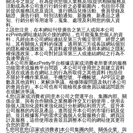
關法令之規定，在為提供您個人業務及/或提供相關服務及
活動或為本公司進行行銷分析之必要範圍內，包括但不限
於提供服務訊息及資訊、進行贈品兌換活動、會員登錄及
驗證、廣告行銷、特別活動通知、新服務、新產品之通
知、行銷分析等用途等，蒐集、處理及利用您的個人資
料。
2.請您注意，在本網站刊登廣告之第三人或與本公司
ezPretty網站連結與介接的網站，也可能蒐集您個人的資
料，凡經由本公司網站連結至第三方獨立管理、經營之網
站，其有關個人資料的保護，適用第三方或各該網站個別
的隱私權保護政策，其資料處理措施不適用本網站之隱私
權保護政策，本公司對於該等第三人或連結網站之行為不
負連帶責任。
3.本公司所屬ezPretty平台根據店家或消費者所要求的服務
功能需求或服務平台問題，本公司可使用您之前建立資料
及現在或過去在網站上的行為所取得之其他資料 (包括但
不限於手機作業系統、手機型號、手機帳號、APP設定參
數及其他資料)，來解決爭議、檢修障礙問題及執行本公司
的會員合約，本公司也有可能檢視多個會員以確認問題所
在或解決爭議。
4.您(店家或消費者)同意本公司之營運平台、集團內部、關
係企業、與有合作關係之業務夥伴交叉行銷使用，使用去
除個人識別化資料來強化統計分析網站利用方式、提升本
公司服務的內容及產品，進而提升本公司的市場行銷及促
銷、並且根據客戶的需求定義個人化製服務介面、網頁設
計及服務，這些使用改善並且調整本公司的網站使其更符
合您的需求。
5.您同意您(店家或消費者)本公司集團內部、關係企業、與