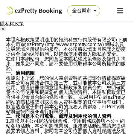
隱私權政策
×
本隱私權政策聲明適用於預約科技行銷股份有限公司(下稱
本公司)於ezPretty (http://www.ezpretty.com.tw) 網域名及
次級網域名所提供的服務。本公司將以慎重且嚴謹之態度
提供全面的保護措施，以確保使用者個人隱私的安全。
在使用本網站時，您同意受本隱私權政策條款及條件所拘
束，如果您不同意，請不要使用或取得本公司所提供的服
務。
一、適用範圍
根據以下所述，您的個人識別資料的某些部分將被揭露給
與本公司有業務合作之第三方，並可能被本公司及第三方
使用。通過註冊並同意隱私權政策和會員合約，您明確同
意本公司使用和揭露您的個人識別資料。本隱私權政策已
合併並與會員合約的條款相一致。 如果用戶對於ezPretty
網站的隱私權聲明或與個人資料相關的任何事項有疑問，
歡迎透過電子郵件與本公司的服務人員聯絡，ezPretty網
站將盡快回覆並進行解釋說明。
二、您同意本公司蒐集、處理及利用您的個人資料
1.當您與本公司網站洽辦業務、使用服務或參與本公司網
站各項活動，本公司將視業務、服務或活動性質請您提供
必要的個人資料，您同意本公司依照個人資料保護法及相