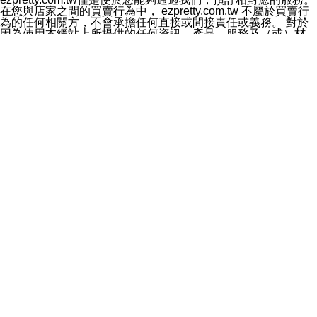
料於行銷活動資訊、商品訊息或新服務等相關行銷，且於
在您與店家之間的買賣行為中， ezpretty.com.tw 不屬於買賣行
首次行銷時，將提供您表示拒絕行銷之方式，本公司不會
為的任何相關方，不會承擔任何直接或間接責任或義務。 對於
向您索取相關費用。如您拒絕接受行銷服務或嗣後欲拒絕
因為使用本網站上所提供的任何資訊、產品、服務及（或）材
時，均可隨時通知本公司，本公司、所屬集團、關係企業
料，而產生或導致的任何損失或損害，ezpretty.com.tw 及其管
或與其合作行銷之第三方業務合作公司或第三方業務合作
理人員、員工或代表人均對此不承擔任何責任。 儘管
公司將立即停止利用您的個人資料行銷。
ezpretty.com.tw 已經盡了適當努力確保本網站上所列的服務符
四、個人資料利用之期間、地區、對象及方式如下
合合理的標準，仍不得將本網站內所列出的任何服務視為
1.期間：您同意於本公司存續期間或依法令之資料保存期
ezpretty.com.tw 推薦的服務，或是認為其代表該服務將會適用
間內，以及您的個人資料蒐集之目的消失或期限屆滿時，
於該用戶。如果該服務不適用於您，ezpretty.com.tw 將對此不
本公司得繼續保存、處理或利用您的個人資料。
承擔任何責任。
2.地區：就中華民國領域內。
網站使用者的守法義務及承諾
3.對象：本公司所屬公司(本公司)及其分公司、本公司之關
本條款構成您與 ezPretty 間之有效契約。 本條款中如有一部無
係企業、其他與本公司有業務往來或合作之機構。
效時，不影響其他條款之效力。 本條款如有未盡之處，雙方均
4.方式：以電話、簡訊、電子郵件、紙本或其他合於當時
應依誠實信用、平等互惠原則，共商解決之道。
科技之適當方式作個人資料之利用，(包括任何依法得利用
年齡和責任
之方式，但不限於使用於本網站或與外部合作之行銷)並於
你向 ezpretty.com.tw您確認您已經達到使用本網站的合法年
法令容許之範圍內，為行銷建檔、揭露、轉介或交互運用
齡。可以針對您在使用本網站時產生的任何責任，形成有約束力
予本公司及其合作對象。
的法律責任。您理解使用本網站時及他人使用您的登錄資訊使用
五、個人資料之類別
本網站時所產生的交易責任。
本聲明所指之個人資料類別如下:
網站連結
1.您提供之資料，包括您的姓名、性別、連絡方式(包括但
本網站可能包含有通往ezpretty.com.tw以外的其他方所運營網站
不限於電話、E-MAIL及地址等)、服務單位、職稱、為完
的超連結。此類超連結僅提供用於參考。此類網站不是由
成收款或付款所需之資料、IＰ位址、及其他得以直接或間
ezpretty.com.tw 控制，我們對其內容不承擔任何責任。在本網
接識別使用者身分之個人資料，及執行職務或業務之必要
站上加入通往此類網站的超連結，並非暗示我們贊同此類網站上
範圍內所需蒐集、處理及利用的個人資料。
的材料或是與其經營人之間存在任何聯繫。
2.為提升服務品質，本公司會依照所提供服務之性質，記
智慧財產權聲明
錄使用者的IP位址、以及在本公司內的瀏覽活動(例如，使
本網站上的所有資訊、內容、圖片、文字、聲音、圖像22、按
用者所使用的軟硬體、所點選的網頁)等資料，但是這些資
鈕、商標、服務標章及商品名稱均受中華民國國家法律及國際條