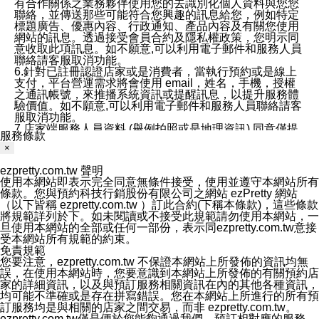
有合作關係之業務夥伴使用您的去識別化個人資料與您您
聯絡，並傳送那些可能符合您興趣的訊息給您，例如特定
標題廣告、優惠內容、行政通知、產品內容及有關您使用
網站的訊息。透過接受會員合約及隱私權政策，您明示同
意收取此項訊息。如不願意,可以利用電子郵件和服務人員
聯絡請客服取消功能。
6.針對已註冊認證店家或是消費者，當執行預約或是線上
支付，平台營運需求將會使用 email，姓名，手機，授權
之通訊帳號，來推播系統資訊或提醒訊息，以提升服務體
驗價值。如不願意,可以利用電子郵件和服務人員聯絡請客
服取消功能。
7.店家端服務人員資料 (舉例拍照或是地理資訊) 同意僅提
服務條款
供所屬店家管理人員可以使用消費者的作品集資料和員工
×
打卡個人圖像行為。本公司及ezPretty平台不會做任何使
用。
ezpretty.com.tw 聲明
三、本公司對您個人資料的揭露
使用本網站即表示完全同意無條件接受，使用並遵守本網站所有
1.基於現有服務平台的監管環境，預約科技保證不會揭露
條款。您與預約科技行銷股份有限公司之網站 ezPretty 網站
任何店家的營運資訊，且預約科技和店家均不能洩露消費
（以下皆稱 ezpretty.com.tw ）訂此合約(下稱本條款)，這些條款
者的個人資料。然而，在某些情況下，本公司可能會因受
將規範詳列於下。如未閱讀或不接受此規範請勿使用本網站，一
政府要求或法律規定，而被迫向政府或第三方提供資料。
旦使用本網站的全部或任何一部份，表示同ezpretty.com.tw意接
第三方也可能非法地攔截或存取傳輸的私人通訊，或會員
受本網站所有規範的約束。
可能濫用或誤用從本公司網站獲得的您的資料。因此，儘
免責規範
管本公司使用企業標準的保護措施來保護您的隱私，本公
您要注意，ezpretty.com.tw 不保證本網站上所發佈的資訊均無
司並未承諾您的個人識別資料或私人通訊將永遠保密。
誤，在使用本網站時，您要意識到本網站上所發佈的有關預約店
2.根據本公司的政策，本公司不會將涉及您的個人識別資
家的詳細資訊，以及與預訂服務相關資訊在內的其他各種資訊，
料出租或出售給第三方。
均可能不準確或是存在拼寫錯誤。您在本網站上所進行的所有預
3. 本公司、所屬集團、關係企業或與其合作行銷之第三方
訂服務均是與相關的店家之間交易，而非 ezpretty.com.tw。
業務合作公司會在您同意之情形下，始得利用您的個人資
ezpretty.com.tw僅是便於您能夠通過我們，預訂相對應的服務。