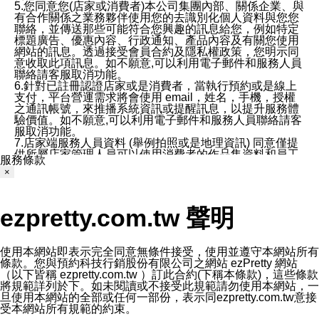
5.您同意您(店家或消費者)本公司集團內部、關係企業、與
有合作關係之業務夥伴使用您的去識別化個人資料與您您
聯絡，並傳送那些可能符合您興趣的訊息給您，例如特定
標題廣告、優惠內容、行政通知、產品內容及有關您使用
網站的訊息。透過接受會員合約及隱私權政策，您明示同
意收取此項訊息。如不願意,可以利用電子郵件和服務人員
聯絡請客服取消功能。
6.針對已註冊認證店家或是消費者，當執行預約或是線上
支付，平台營運需求將會使用 email，姓名，手機，授權
之通訊帳號，來推播系統資訊或提醒訊息，以提升服務體
驗價值。如不願意,可以利用電子郵件和服務人員聯絡請客
服取消功能。
7.店家端服務人員資料 (舉例拍照或是地理資訊) 同意僅提
供所屬店家管理人員可以使用消費者的作品集資料和員工
服務條款
打卡個人圖像行為。本公司及ezPretty平台不會做任何使
×
用。
三、本公司對您個人資料的揭露
1.基於現有服務平台的監管環境，預約科技保證不會揭露
ezpretty.com.tw 聲明
任何店家的營運資訊，且預約科技和店家均不能洩露消費
者的個人資料。然而，在某些情況下，本公司可能會因受
政府要求或法律規定，而被迫向政府或第三方提供資料。
第三方也可能非法地攔截或存取傳輸的私人通訊，或會員
使用本網站即表示完全同意無條件接受，使用並遵守本網站所有
可能濫用或誤用從本公司網站獲得的您的資料。因此，儘
條款。您與預約科技行銷股份有限公司之網站 ezPretty 網站
管本公司使用企業標準的保護措施來保護您的隱私，本公
（以下皆稱 ezpretty.com.tw ）訂此合約(下稱本條款)，這些條款
司並未承諾您的個人識別資料或私人通訊將永遠保密。
將規範詳列於下。如未閱讀或不接受此規範請勿使用本網站，一
2.根據本公司的政策，本公司不會將涉及您的個人識別資
旦使用本網站的全部或任何一部份，表示同ezpretty.com.tw意接
料出租或出售給第三方。
受本網站所有規範的約束。
3. 本公司、所屬集團、關係企業或與其合作行銷之第三方