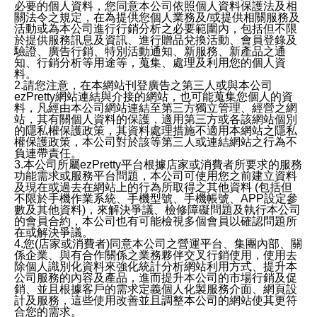
必要的個人資料，您同意本公司依照個人資料保護法及相
關法令之規定，在為提供您個人業務及/或提供相關服務及
活動或為本公司進行行銷分析之必要範圍內，包括但不限
於提供服務訊息及資訊、進行贈品兌換活動、會員登錄及
驗證、廣告行銷、特別活動通知、新服務、新產品之通
知、行銷分析等用途等，蒐集、處理及利用您的個人資
料。
2.請您注意，在本網站刊登廣告之第三人或與本公司
ezPretty網站連結與介接的網站，也可能蒐集您個人的資
料，凡經由本公司網站連結至第三方獨立管理、經營之網
站，其有關個人資料的保護，適用第三方或各該網站個別
的隱私權保護政策，其資料處理措施不適用本網站之隱私
權保護政策，本公司對於該等第三人或連結網站之行為不
負連帶責任。
3.本公司所屬ezPretty平台根據店家或消費者所要求的服務
功能需求或服務平台問題，本公司可使用您之前建立資料
及現在或過去在網站上的行為所取得之其他資料 (包括但
不限於手機作業系統、手機型號、手機帳號、APP設定參
數及其他資料)，來解決爭議、檢修障礙問題及執行本公司
的會員合約，本公司也有可能檢視多個會員以確認問題所
在或解決爭議。
4.您(店家或消費者)同意本公司之營運平台、集團內部、關
係企業、與有合作關係之業務夥伴交叉行銷使用，使用去
除個人識別化資料來強化統計分析網站利用方式、提升本
公司服務的內容及產品，進而提升本公司的市場行銷及促
銷、並且根據客戶的需求定義個人化製服務介面、網頁設
計及服務，這些使用改善並且調整本公司的網站使其更符
合您的需求。