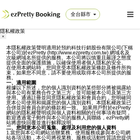
隱私權政策
×
本隱私權政策聲明適用於預約科技行銷股份有限公司(下稱
本公司)於ezPretty (http://www.ezpretty.com.tw) 網域名及
次級網域名所提供的服務。本公司將以慎重且嚴謹之態度
提供全面的保護措施，以確保使用者個人隱私的安全。
在使用本網站時，您同意受本隱私權政策條款及條件所拘
束，如果您不同意，請不要使用或取得本公司所提供的服
務。
一、適用範圍
根據以下所述，您的個人識別資料的某些部分將被揭露給
與本公司有業務合作之第三方，並可能被本公司及第三方
使用。通過註冊並同意隱私權政策和會員合約，您明確同
意本公司使用和揭露您的個人識別資料。本隱私權政策已
合併並與會員合約的條款相一致。 如果用戶對於ezPretty
網站的隱私權聲明或與個人資料相關的任何事項有疑問，
歡迎透過電子郵件與本公司的服務人員聯絡，ezPretty網
站將盡快回覆並進行解釋說明。
二、您同意本公司蒐集、處理及利用您的個人資料
1.當您與本公司網站洽辦業務、使用服務或參與本公司網
站各項活動，本公司將視業務、服務或活動性質請您提供