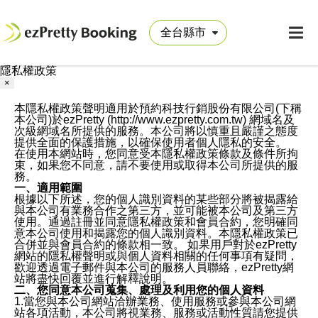
隱私權政策
×
本隱私權政策聲明適用於預約科技行銷股份有限公司(下稱
本公司)於ezPretty (http://www.ezpretty.com.tw) 網域名及
次級網域名所提供的服務。本公司將以慎重且嚴謹之態度
提供全面的保護措施，以確保使用者個人隱私的安全。
在使用本網站時，您同意受本隱私權政策條款及條件所拘
束，如果您不同意，請不要使用或取得本公司所提供的服
務。
一、適用範圍
根據以下所述，您的個人識別資料的某些部分將被揭露給
與本公司有業務合作之第三方，並可能被本公司及第三方
使用。通過註冊並同意隱私權政策和會員合約，您明確同
意本公司使用和揭露您的個人識別資料。本隱私權政策已
合併並與會員合約的條款相一致。 如果用戶對於ezPretty
網站的隱私權聲明或與個人資料相關的任何事項有疑問，
歡迎透過電子郵件與本公司的服務人員聯絡，ezPretty網
站將盡快回覆並進行解釋說明。
二、您同意本公司蒐集、處理及利用您的個人資料
1.當您與本公司網站洽辦業務、使用服務或參與本公司網
站各項活動，本公司將視業務、服務或活動性質請您提供