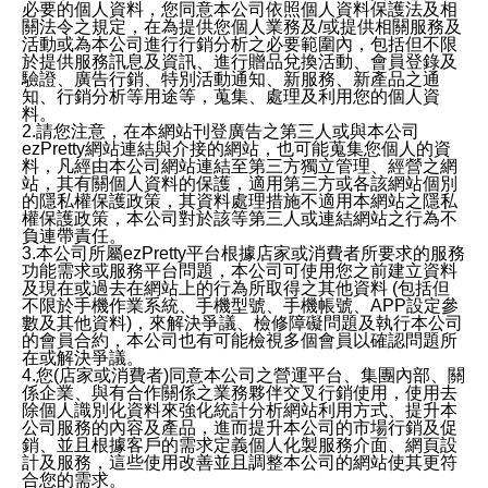
必要的個人資料，您同意本公司依照個人資料保護法及相
關法令之規定，在為提供您個人業務及/或提供相關服務及
活動或為本公司進行行銷分析之必要範圍內，包括但不限
於提供服務訊息及資訊、進行贈品兌換活動、會員登錄及
驗證、廣告行銷、特別活動通知、新服務、新產品之通
知、行銷分析等用途等，蒐集、處理及利用您的個人資
料。
2.請您注意，在本網站刊登廣告之第三人或與本公司
ezPretty網站連結與介接的網站，也可能蒐集您個人的資
料，凡經由本公司網站連結至第三方獨立管理、經營之網
站，其有關個人資料的保護，適用第三方或各該網站個別
的隱私權保護政策，其資料處理措施不適用本網站之隱私
權保護政策，本公司對於該等第三人或連結網站之行為不
負連帶責任。
3.本公司所屬ezPretty平台根據店家或消費者所要求的服務
功能需求或服務平台問題，本公司可使用您之前建立資料
及現在或過去在網站上的行為所取得之其他資料 (包括但
不限於手機作業系統、手機型號、手機帳號、APP設定參
數及其他資料)，來解決爭議、檢修障礙問題及執行本公司
的會員合約，本公司也有可能檢視多個會員以確認問題所
在或解決爭議。
4.您(店家或消費者)同意本公司之營運平台、集團內部、關
係企業、與有合作關係之業務夥伴交叉行銷使用，使用去
除個人識別化資料來強化統計分析網站利用方式、提升本
公司服務的內容及產品，進而提升本公司的市場行銷及促
銷、並且根據客戶的需求定義個人化製服務介面、網頁設
計及服務，這些使用改善並且調整本公司的網站使其更符
合您的需求。