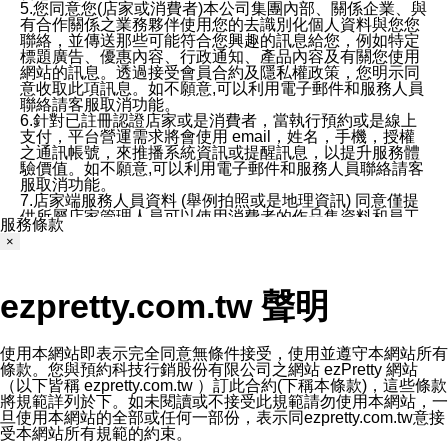
5.您同意您(店家或消費者)本公司集團內部、關係企業、與
有合作關係之業務夥伴使用您的去識別化個人資料與您您
聯絡，並傳送那些可能符合您興趣的訊息給您，例如特定
標題廣告、優惠內容、行政通知、產品內容及有關您使用
網站的訊息。透過接受會員合約及隱私權政策，您明示同
意收取此項訊息。如不願意,可以利用電子郵件和服務人員
聯絡請客服取消功能。
6.針對已註冊認證店家或是消費者，當執行預約或是線上
支付，平台營運需求將會使用 email，姓名，手機，授權
之通訊帳號，來推播系統資訊或提醒訊息，以提升服務體
驗價值。如不願意,可以利用電子郵件和服務人員聯絡請客
服取消功能。
7.店家端服務人員資料 (舉例拍照或是地理資訊) 同意僅提
供所屬店家管理人員可以使用消費者的作品集資料和員工
服務條款
打卡個人圖像行為。本公司及ezPretty平台不會做任何使
×
用。
三、本公司對您個人資料的揭露
1.基於現有服務平台的監管環境，預約科技保證不會揭露
ezpretty.com.tw 聲明
任何店家的營運資訊，且預約科技和店家均不能洩露消費
者的個人資料。然而，在某些情況下，本公司可能會因受
政府要求或法律規定，而被迫向政府或第三方提供資料。
第三方也可能非法地攔截或存取傳輸的私人通訊，或會員
使用本網站即表示完全同意無條件接受，使用並遵守本網站所有
可能濫用或誤用從本公司網站獲得的您的資料。因此，儘
條款。您與預約科技行銷股份有限公司之網站 ezPretty 網站
管本公司使用企業標準的保護措施來保護您的隱私，本公
（以下皆稱 ezpretty.com.tw ）訂此合約(下稱本條款)，這些條款
司並未承諾您的個人識別資料或私人通訊將永遠保密。
將規範詳列於下。如未閱讀或不接受此規範請勿使用本網站，一
2.根據本公司的政策，本公司不會將涉及您的個人識別資
旦使用本網站的全部或任何一部份，表示同ezpretty.com.tw意接
料出租或出售給第三方。
受本網站所有規範的約束。
3. 本公司、所屬集團、關係企業或與其合作行銷之第三方