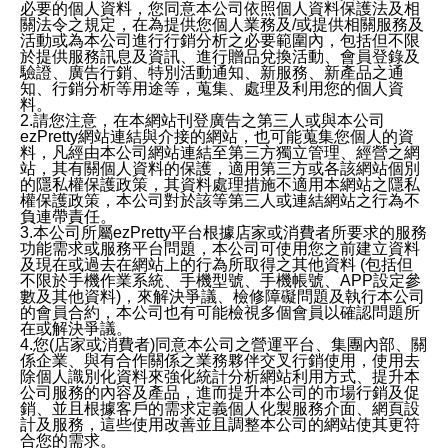
必要的個人資料，您同意本公司依照個人資料保護法及相
關法令之規定，在為提供您個人業務及/或提供相關服務及
活動或為本公司進行行銷分析之必要範圍內，包括但不限
於提供服務訊息及資訊、進行贈品兌換活動、會員登錄及
驗證、廣告行銷、特別活動通知、新服務、新產品之通
知、行銷分析等用途等，蒐集、處理及利用您的個人資
料。
2.請您注意，在本網站刊登廣告之第三人或與本公司
ezPretty網站連結與介接的網站，也可能蒐集您個人的資
料，凡經由本公司網站連結至第三方獨立管理、經營之網
站，其有關個人資料的保護，適用第三方或各該網站個別
的隱私權保護政策，其資料處理措施不適用本網站之隱私
權保護政策，本公司對於該等第三人或連結網站之行為不
負連帶責任。
3.本公司所屬ezPretty平台根據店家或消費者所要求的服務
功能需求或服務平台問題，本公司可使用您之前建立資料
及現在或過去在網站上的行為所取得之其他資料 (包括但
不限於手機作業系統、手機型號、手機帳號、APP設定參
數及其他資料)，來解決爭議、檢修障礙問題及執行本公司
的會員合約，本公司也有可能檢視多個會員以確認問題所
在或解決爭議。
4.您(店家或消費者)同意本公司之營運平台、集團內部、關
係企業、與有合作關係之業務夥伴交叉行銷使用，使用去
除個人識別化資料來強化統計分析網站利用方式、提升本
公司服務的內容及產品，進而提升本公司的市場行銷及促
銷、並且根據客戶的需求定義個人化製服務介面、網頁設
計及服務，這些使用改善並且調整本公司的網站使其更符
合您的需求。