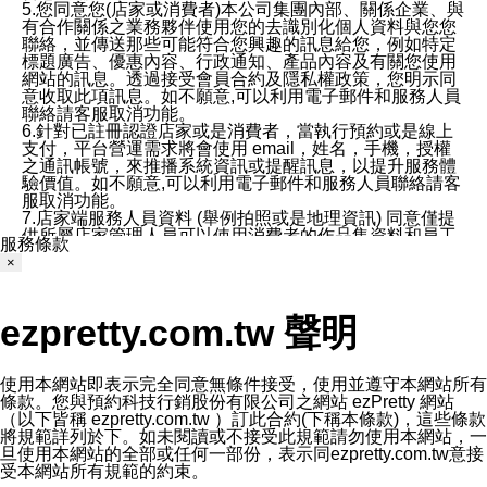
5.您同意您(店家或消費者)本公司集團內部、關係企業、與
有合作關係之業務夥伴使用您的去識別化個人資料與您您
聯絡，並傳送那些可能符合您興趣的訊息給您，例如特定
標題廣告、優惠內容、行政通知、產品內容及有關您使用
網站的訊息。透過接受會員合約及隱私權政策，您明示同
意收取此項訊息。如不願意,可以利用電子郵件和服務人員
聯絡請客服取消功能。
6.針對已註冊認證店家或是消費者，當執行預約或是線上
支付，平台營運需求將會使用 email，姓名，手機，授權
之通訊帳號，來推播系統資訊或提醒訊息，以提升服務體
驗價值。如不願意,可以利用電子郵件和服務人員聯絡請客
服取消功能。
7.店家端服務人員資料 (舉例拍照或是地理資訊) 同意僅提
供所屬店家管理人員可以使用消費者的作品集資料和員工
服務條款
打卡個人圖像行為。本公司及ezPretty平台不會做任何使
×
用。
三、本公司對您個人資料的揭露
1.基於現有服務平台的監管環境，預約科技保證不會揭露
ezpretty.com.tw 聲明
任何店家的營運資訊，且預約科技和店家均不能洩露消費
者的個人資料。然而，在某些情況下，本公司可能會因受
政府要求或法律規定，而被迫向政府或第三方提供資料。
第三方也可能非法地攔截或存取傳輸的私人通訊，或會員
使用本網站即表示完全同意無條件接受，使用並遵守本網站所有
可能濫用或誤用從本公司網站獲得的您的資料。因此，儘
條款。您與預約科技行銷股份有限公司之網站 ezPretty 網站
管本公司使用企業標準的保護措施來保護您的隱私，本公
（以下皆稱 ezpretty.com.tw ）訂此合約(下稱本條款)，這些條款
司並未承諾您的個人識別資料或私人通訊將永遠保密。
將規範詳列於下。如未閱讀或不接受此規範請勿使用本網站，一
2.根據本公司的政策，本公司不會將涉及您的個人識別資
旦使用本網站的全部或任何一部份，表示同ezpretty.com.tw意接
料出租或出售給第三方。
受本網站所有規範的約束。
3. 本公司、所屬集團、關係企業或與其合作行銷之第三方