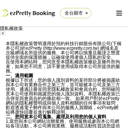
隱私權政策
×
本隱私權政策聲明適用於預約科技行銷股份有限公司(下稱
本公司)於ezPretty (http://www.ezpretty.com.tw) 網域名及
次級網域名所提供的服務。本公司將以慎重且嚴謹之態度
提供全面的保護措施，以確保使用者個人隱私的安全。
在使用本網站時，您同意受本隱私權政策條款及條件所拘
束，如果您不同意，請不要使用或取得本公司所提供的服
務。
一、適用範圍
根據以下所述，您的個人識別資料的某些部分將被揭露給
與本公司有業務合作之第三方，並可能被本公司及第三方
使用。通過註冊並同意隱私權政策和會員合約，您明確同
意本公司使用和揭露您的個人識別資料。本隱私權政策已
合併並與會員合約的條款相一致。 如果用戶對於ezPretty
網站的隱私權聲明或與個人資料相關的任何事項有疑問，
歡迎透過電子郵件與本公司的服務人員聯絡，ezPretty網
站將盡快回覆並進行解釋說明。
二、您同意本公司蒐集、處理及利用您的個人資料
1.當您與本公司網站洽辦業務、使用服務或參與本公司網
站各項活動，本公司將視業務、服務或活動性質請您提供