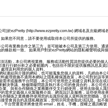
retty (http://www.ezpretty.com.tw) 網
，如果您不同意，請不要使用或取得本公司所提供的服務。
本公司有業務合作之第三方，並可能被本公司及第三方使用。通
條款相一致。 如果用戶對於ezPretty網站的隱私權聲明或
各項活動，本公司將視業務、服務或活動性質請您提供必要的個
公司進行行銷分析之必要範圍內，包括但不限於提供服務訊息及資
、處理及利用您的個人資料。
etty網站連結與介接的網站，也可能蒐集您個人的資料，凡經由
資料處理措施不適用本網站之隱私權保護政策，本公司對於該等
服務功能需求或服務平台問題，本公司可使用您之前建立資料及現在
，來解決爭議、檢修障礙問題及執行本公司的會員合約，本公司
關係企業、與有合作關係之業務夥伴交叉行銷使用，使用去除個人
戶的需求定義個人化製服務介面、網頁設計及服務，這些使用改
與有合作關係之業務夥伴使用您的去識別化個人資料與您您聯絡，
接受會員合約及隱私權政策，您明示同意收取此項訊息。如不願
，平台營運需求將會使用 email，姓名，手機，授權之通訊