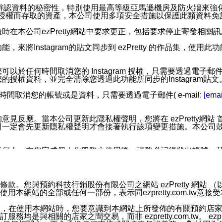
您個人辨認資料的秘密性，特別使用最高等級亞馬遜機房及防火牆來
失及未經授權而存取的資產，本公司使用多項安全措施以保護此類資料
在本公司ezPretty網站中要求更正，包括要求停止寄發相關
步功能，來將Instagram的貼文同步到 ezPretty 的作品集，使
步功能，您可以於任何時間取消您的 Instagram 授權，只需要
授權資料，並完全清除您透過此功能所同步的Instagram貼文
時間取消您的帳號或是資料，只需要透過電子郵件( e-mail:
[emai
應。當本公司更新此隱私權聲明，您將在 ezPretty網站 首頁
定會先更新隱私權聲明才會接著執行該項變更措施。本公司鼓勵您定
任何人。在您完成個人化服務之使用後，請務必記得登出帳號。
區。
並傳送或宣傳本網站各項服務之資料或電子郵件供您參考。您能
預約科技行銷股份有限公司之網站 ezPretty 網站 （以下皆稱 
網站的全部或任何一部份，表示同ezpretty.com.tw意
入本公司/本服務好友，您仍可接收到通知型訊息。
限，以廣告或其他目的的訊息皆不會被傳送。滿足以下三個條件
的資訊均無誤，在使用本網站時，您要意識到本網站上所發佈的有關預
號碼比對相符。
相關的店家之間交易，而非 ezpretty.com.tw。 ezpr
息。