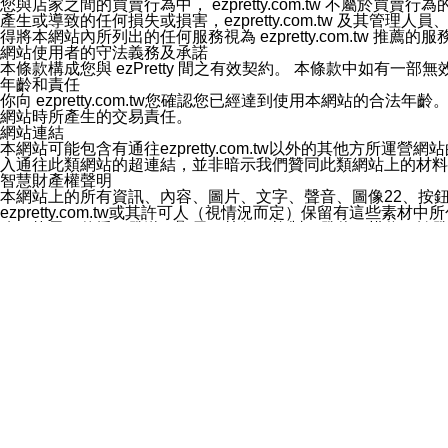
您與店家之間的買賣行為中， ezpretty.com.tw 不
3.LINE 帳號未封鎖傳送訊息之 LINE 官方帳號。
產生或導致的任何損失或損害，ezpretty.com.tw 及其管理
欲變更通知型訊息的設定，操作如下：
得將本網站內所列出的任何服務視為 ezpretty.com.tw 推
1.點選「主頁」＞「設定」
網站使用者的守法義務及承諾
2.點選「隱私設定」
本條款構成您與 ezPretty 間之有效契約。 本條款中如
3.點選「提供使用資料」
年齡和責任
4.點選「LINE通知型訊息」
你向 ezpretty.com.tw您確認您已經達到使用本網站
5.開關「接收LINE通知型訊息」
網站時所產生的交易責任。
❗️關閉「接收通知型訊息」後，將不會接收到來自任何企業
網站連結
本網站可能包含有通往ezpretty.com.tw以外的其他方所運營
入通往此類網站的超連結，並非暗示我們贊同此類網站上的材料
智慧財產權聲明
本網站上的所有資訊、內容、圖片、文字、聲音、圖像22、按
ezpretty.com.tw或其許可人（視情況而定）保留有
改、拷貝、傳播、發送、顯示、執行、複製、發佈、模仿、轉發
法或其他智慧財產權或 ezpretty.com.tw、其許可人
賠償
您同意因您使用本網站，而導致 ezpretty.com.tw、
您承擔賠償並保證 ezpretty.com.tw、其分公司、所屬機
免責聲明
您對本網站的所有使用均由您自擔風險。 因下載使用、參考或
己承擔全部責任。您同意 ezpretty.com.tw 及向ezpr
全部的索賠權利，無論是基於合約、侵權行為或其他依據。 ezpr
那些可損害或影響本網站管理、安全性、公正性和完整性，或是損害或
漏、中斷、刪除、缺陷、延遲或任何事件或事故，ezpretty.
其中包括但不僅限於有關本網站上服務、資訊及（或）聲明的保證或承
時間內對任一條款或多條條款的強制實施，不得將此視為放棄這
法律效應。 ezpretty.com.tw有權隨時變更本使用條