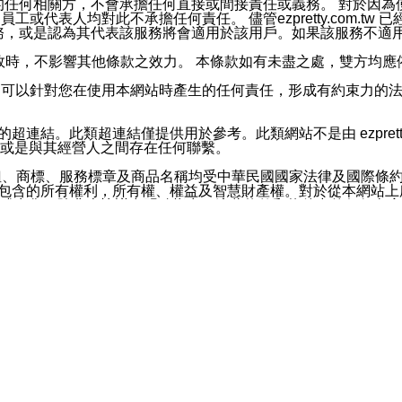
屬於買賣行為的任何相關方，不會承擔任何直接或間接責任或義務。 
人員、員工或代表人均對此不承擔任何責任。 儘管ezpretty.co
薦的服務，或是認為其代表該服務將會適用於該用戶。如果該服務不適用於您，
有一部無效時，不影響其他條款之效力。 本條款如有未盡之處，雙方
的合法年齡。可以針對您在使用本網站時產生的任何責任，形成有約束
官方帳號或認證官方帳號的通知型訊息。
網站的超連結。此類超連結僅提供用於參考。此類網站不是由 ezpret
或是與其經營人之間存在任何聯繫。
鈕、商標、服務標章及商品名稱均受中華民國國家法律及國際條
這些素材中所包含的所有權利，所有權、權益及智慧財產權。對於從本
或出售。除非本協議中明確指出，這些條款和條件中的任何內容
或任何協力廠商的業主權益中規定的任何權利的推斷結果。 如有任何人
其分公司、所屬機構、管理人員、代理人及其他合作夥伴和員工遭受的
構、管理人員、代理人及其他合作夥伴和員工不受損失。
依賴本網站上所提供的資訊、產品、服務或素材或通過使用本網
etty.com.tw提供電信及網路服務的提供商不會因您使用或不能使
etty.com.tw 不聲明、保證或承諾本網站或支持該網站的
影響本網站任何部分正常運行，且超出ezpretty.com.t
com.tw 不承擔任何責任。 在適用法律許可的最大範圍內，所
諾，其中包括但不僅限於其精確性、完整性或適銷性、品質或適用於特
些條款或是這些條款相關的權利。這些條款中使用的標題僅為了
款之內容及本網站上內容而不另行通知，同時，不對您、其他任何用戶