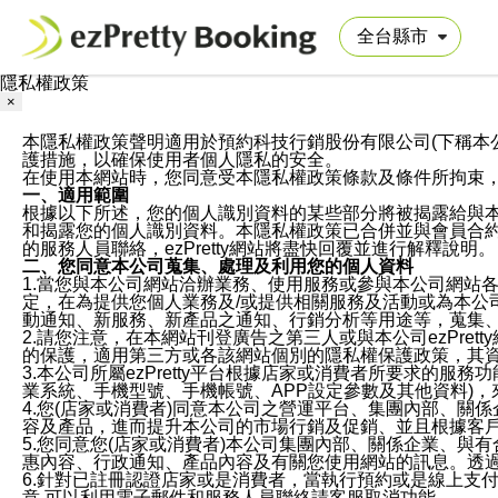
隱私權政策
×
本隱私權政策聲明適用於預約科技行銷股份有限公司(下稱本公司)於ezP
護措施，以確保使用者個人隱私的安全。
在使用本網站時，您同意受本隱私權政策條款及條件所拘束
一、適用範圍
根據以下所述，您的個人識別資料的某些部分將被揭露給與
和揭露您的個人識別資料。本隱私權政策已合併並與會員合約的
的服務人員聯絡，ezPretty網站將盡快回覆並進行解釋說明。
二、您同意本公司蒐集、處理及利用您的個人資料
1.當您與本公司網站洽辦業務、使用服務或參與本公司網站
定，在為提供您個人業務及/或提供相關服務及活動或為本
動通知、新服務、新產品之通知、行銷分析等用途等，蒐集
2.請您注意，在本網站刊登廣告之第三人或與本公司ezPr
的保護，適用第三方或各該網站個別的隱私權保護政策，其
3.本公司所屬ezPretty平台根據店家或消費者所要求的
業系統、手機型號、手機帳號、APP設定參數及其他資料)
4.您(店家或消費者)同意本公司之營運平台、集團內部、
容及產品，進而提升本公司的市場行銷及促銷、並且根據客
5.您同意您(店家或消費者)本公司集團內部、關係企業、
惠內容、行政通知、產品內容及有關您使用網站的訊息。透過
6.針對已註冊認證店家或是消費者，當執行預約或是線上支付
意,可以利用電子郵件和服務人員聯絡請客服取消功能。