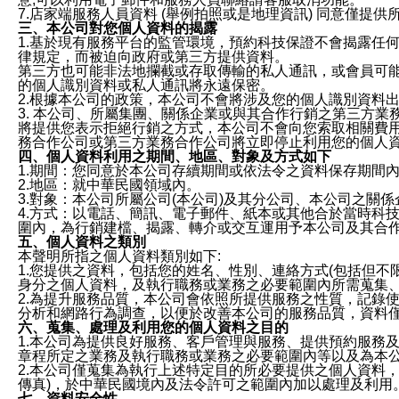
7.店家端服務人員資料 (舉例拍照或是地理資訊) 同意僅提
三、本公司對您個人資料的揭露
1.基於現有服務平台的監管環境，預約科技保證不會揭露任
律規定，而被迫向政府或第三方提供資料。
第三方也可能非法地攔截或存取傳輸的私人通訊，或會員可
的個人識別資料或私人通訊將永遠保密。
2.根據本公司的政策，本公司不會將涉及您的個人識別資料
3. 本公司、所屬集團、關係企業或與其合作行銷之第三方
將提供您表示拒絕行銷之方式，本公司不會向您索取相關費
務合作公司或第三方業務合作公司將立即停止利用您的個人
四、個人資料利用之期間、地區、對象及方式如下
1.期間：您同意於本公司存續期間或依法令之資料保存期間
2.地區：就中華民國領域內。
3.對象：本公司所屬公司(本公司)及其分公司、本公司之關
4.方式：以電話、簡訊、電子郵件、紙本或其他合於當時科
圍內，為行銷建檔、揭露、轉介或交互運用予本公司及其合
五、個人資料之類別
本聲明所指之個人資料類別如下:
1.您提供之資料，包括您的姓名、性別、連絡方式(包括但不
身分之個人資料，及執行職務或業務之必要範圍內所需蒐集
2.為提升服務品質，本公司會依照所提供服務之性質，記錄
分析和網路行為調查，以便於改善本公司的服務品質，資料
六、蒐集、處理及利用您的個人資料之目的
1.本公司為提供良好服務、客戶管理與服務、提供預約服務
章程所定之業務及執行職務或業務之必要範圍內等以及為本
2.本公司僅蒐集為執行上述特定目的所必要提供之個人資料
傳真)，於中華民國境內及法令許可之範圍內加以處理及利用
七、資料安全性