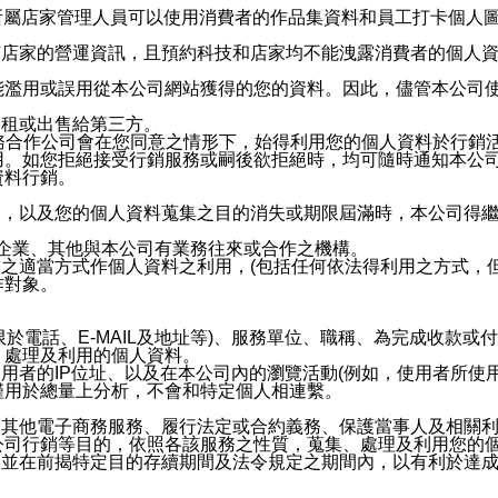
供所屬店家管理人員可以使用消費者的作品集資料和員工打卡個人圖像
何店家的營運資訊，且預約科技和店家均不能洩露消費者的個人
能濫用或誤用從本公司網站獲得的您的資料。因此，儘管本公司
出租或出售給第三方。
業務合作公司會在您同意之情形下，始得利用您的個人資料於行銷
用。如您拒絕接受行銷服務或嗣後欲拒絕時，均可隨時通知本公
資料行銷。
內，以及您的個人資料蒐集之目的消失或期限屆滿時，本公司得
係企業、其他與本公司有業務往來或合作之機構。
技之適當方式作個人資料之利用，(包括任何依法得利用之方式，
作對象。
限於電話、E-MAIL及地址等)、服務單位、職稱、為完成收款
、處理及利用的個人資料。
使用者的IP位址、以及在本公司內的瀏覽活動(例如，使用者所使
僅用於總量上分析，不會和特定個人相連繫。
及其他電子商務服務、履行法定或合約義務、保護當事人及相關
公司行銷等目的，依照各該服務之性質，蒐集、處理及利用您的
，並在前揭特定目的存續期間及法令規定之期間內，以有利於達成
。