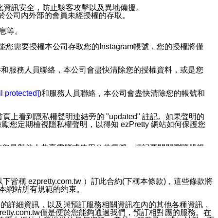
強化資訊安全，防止駭客攻擊以及異地備援。
免於公司內外部的會員未經授權的存取。
訊息等。
用此功能您需要授權本公司存取您的Instagram帳號，您的授權將僅
透過電子郵件和服務人員聯絡，本公司會盡快清除您的授權資料，或是您
。
l protected]
)和服務人員聯絡，本公司會盡快清除您的帳號和
上看到隱私權聲明連結旁的 "updated" 註記。如果聲明的
期檢視隱私權聲明，以得知 ezPretty 網站如何保護您
若您是與他人共享電腦或使用公共電腦，切記要關閉瀏覽器視
依照該資料或電子郵件所指示之方法、說明或功能連結，隨時
ezpretty.com.tw ）訂此合約(下稱本條款)，這些條款將
接受本網站所有規範的約束。
者，將可收到通知型訊息。
約店家的詳細資訊，以及與預訂服務相關資訊在內的其他各種資訊，
etty.com.tw僅是便於您能夠通過我們，預訂相對應的服務。在