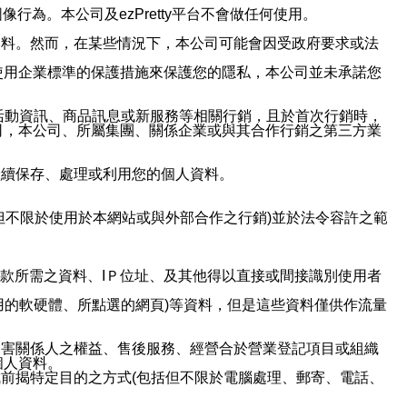
行為。本公司及ezPretty平台不會做任何使用。
資料。然而，在某些情況下，本公司可能會因受政府要求或法
使用企業標準的保護措施來保護您的隱私，本公司並未承諾您
活動資訊、商品訊息或新服務等相關行銷，且於首次行銷時，
司，本公司、所屬集團、關係企業或與其合作行銷之第三方業
繼續保存、處理或利用您的個人資料。
但不限於使用於本網站或與外部合作之行銷)並於法令容許之範
或付款所需之資料、IＰ位址、及其他得以直接或間接識別使用者
用的軟硬體、所點選的網頁)等資料，但是這些資料僅供作流量
利害關係人之權益、售後服務、經營合於營業登記項目或組織
個人資料。
前揭特定目的之方式(包括但不限於電腦處理、郵寄、電話、