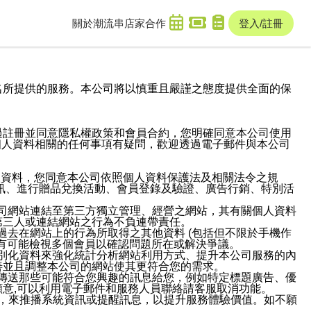
關於潮流串
店家合作
登入/註冊
域名及次級網域名所提供的服務。本公司將以慎重且嚴謹之態度提供全面的保
過註冊並同意隱私權政策和會員合約，您明確同意本公司使用
與個人資料相關的任何事項有疑問，歡迎透過電子郵件與本公司
人資料，您同意本公司依照個人資料保護法及相關法令之規
訊、進行贈品兌換活動、會員登錄及驗證、廣告行銷、特別活
本公司網站連結至第三方獨立管理、經營之網站，其有關個人資料
第三人或連結網站之行為不負連帶責任。
或過去在網站上的行為所取得之其他資料 (包括但不限於手機作
也有可能檢視多個會員以確認問題所在或解決爭議。
識別化資料來強化統計分析網站利用方式、提升本公司服務的內
善並且調整本公司的網站使其更符合您的需求。
並傳送那些可能符合您興趣的訊息給您，例如特定標題廣告、優
意,可以利用電子郵件和服務人員聯絡請客服取消功能。
帳號，來推播系統資訊或提醒訊息，以提升服務體驗價值。如不願