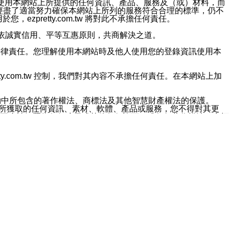
對於因為使用本網站上所提供的任何資訊、產品、服務及（或）材料，而
m.tw 已經盡了適當努力確保本網站上所列的服務符合合理的標準，仍不
ezpretty.com.tw 將對此不承擔任何責任。
均應依誠實信用、平等互惠原則，共商解決之道。
力的法律責任。您理解使用本網站時及他人使用您的登錄資訊使用本
ty.com.tw 控制，我們對其內容不承擔任何責任。在本網站上加
約中所包含的著作權法、商標法及其他智慧財產權法的保護。
網站上所獲取的任何資訊、素材、軟體、產品或服務，您不得對其更
不應被解釋為任何暗示或其他任何許可，或任何著作權法、商標
違反此規定，我們將追究其法律責任。
任何損失、責任及協力廠商的任何索賠或要求（包括律師費），將由
站而獲取到的資訊，而導致您遭受的任何風險或損失，將由您自
用本網站而造成的任何損失負責，同時，您會在此放棄有關此損失的所有及
伺服器不會發生缺陷，其中包括但不僅限於病毒或其他有害元素。對於
w 控制範圍的任何病毒感染、BUG、篡改、技術故障、錯誤、遺
有明示、暗示或法定及其他聲明、保證和條款均予以最大限度的排除，
定目的等。 ezpretty.com.tw 不能持續或在某階段
方便目的，其不應影響這些條款的範圍或意義，或是產生其他的
或任何協力廠商承擔任何責任。 在每次訪問網站時，您應檢查一下這