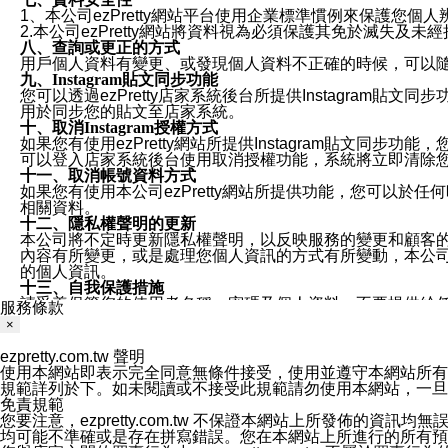
1、本公司ezPretty網站平台使用企業標準慣例來保護
2.本公司ezPretty網站將資料視為必須保護其免於滅
八、查詢或更正的方式
用戶個人資料有變更、或發現個人資料不正確的時候，可以隨時
九、Instagram貼文同步功能
您可以透過ezPretty店家系統後台所提供Instagram貼文同
用於同步您的貼文至店家系統。
十、取消Instagram授權方式
如果您有使用ezPretty網站所提供Instagram貼文同
可以登入店家系統後台使用取消授權功能，系統將立即清除您的
十一、取消帳號資料方式
如果您有使用本公司ezPretty網站所提供功能，您可以於任何
相關資料。
十二、隱私權聲明的更新
本公司將不定時更新隱私權聲明，以反映服務的變更和顧客的意見反
內容有所變更，或是處理您個人資訊的方式有所變動，本公司一
的個人資訊。
十三、自我保護措施
請妥善保管您的使用者名稱、密碼及個人資料，不要提供給
服務條款
窗，以防止他人讀取您的個人資料、信件或進入所機關管理
×
十四、傳送宣傳本站資訊或電子郵件之政策
您同意本公司網站，透過您所提供的郵件地址與您取得聯絡
ezpretty.com.tw 聲明
停止接收這些資料或電子郵件。
使用本網站即表示完全同意無條件接受，使用並遵守本網站所有條款。您與
十五、訊息通知
規範詳列於下。如未閱讀或不接受此規範請勿使用本網站，一旦使用本
本公司/本服務將以通知型訊息傳送重要訊息給您。即使未加
免責規範
本公司/本服務傳送之通知型訊息以對您有效且重要的訊息為
您要注意，ezpretty.com.tw 不保證本網站上所發佈
1.LINE 帳號設定的電話號碼與本公司/本服務所傳來的電話
均可能不準確或是存在拼寫錯誤。您在本網站上所進行的所有預訂服務均是與
2.該 LINE 帳號已在 LINE APP 設定中，同意接收通知型訊