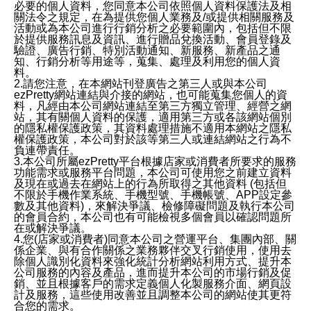
必要的個人資料，您同意本公司依照個人資料保護法及相
關法令之規定，在為提供您個人業務及/或提供相關服務及
活動或為本公司進行行銷分析之必要範圍內，包括但不限
於提供服務訊息及資訊、進行贈品兌換活動、會員登錄及
驗證、廣告行銷、特別活動通知、新服務、新產品之通
知、行銷分析等用途等，蒐集、處理及利用您的個人資
料。
2.請您注意，在本網站刊登廣告之第三人或與本公司
ezPretty網站連結與介接的網站，也可能蒐集您個人的資
料，凡經由本公司網站連結至第三方獨立管理、經營之網
站，其有關個人資料的保護，適用第三方或各該網站個別
的隱私權保護政策，其資料處理措施不適用本網站之隱私
權保護政策，本公司對於該等第三人或連結網站之行為不
負連帶責任。
3.本公司所屬ezPretty平台根據店家或消費者所要求的服務
功能需求或服務平台問題，本公司可使用您之前建立資料
及現在或過去在網站上的行為所取得之其他資料 (包括但
不限於手機作業系統、手機型號、手機帳號、APP設定參
數及其他資料)，來解決爭議、檢修障礙問題及執行本公司
的會員合約，本公司也有可能檢視多個會員以確認問題所
在或解決爭議。
4.您(店家或消費者)同意本公司之營運平台、集團內部、關
係企業、與有合作關係之業務夥伴交叉行銷使用，使用去
除個人識別化資料來強化統計分析網站利用方式、提升本
公司服務的內容及產品，進而提升本公司的市場行銷及促
銷、並且根據客戶的需求定義個人化製服務介面、網頁設
計及服務，這些使用改善並且調整本公司的網站使其更符
合您的需求。