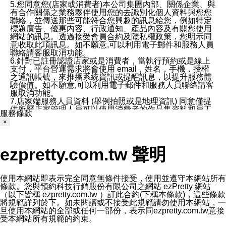
5.您同意您(店家或消費者)本公司集團內部、關係企業、與
有合作關係之業務夥伴使用您的去識別化個人資料與您您
聯絡，並傳送那些可能符合您興趣的訊息給您，例如特定
標題廣告、優惠內容、行政通知、產品內容及有關您使用
網站的訊息。透過接受會員合約及隱私權政策，您明示同
意收取此項訊息。如不願意,可以利用電子郵件和服務人員
聯絡請客服取消功能。
6.針對已註冊認證店家或是消費者，當執行預約或是線上
支付，平台營運需求將會使用 email，姓名，手機，授權
之通訊帳號，來推播系統資訊或提醒訊息，以提升服務體
驗價值。如不願意,可以利用電子郵件和服務人員聯絡請客
服取消功能。
7.店家端服務人員資料 (舉例拍照或是地理資訊) 同意僅提
供所屬店家管理人員可以使用消費者的作品集資料和員工
服務條款
打卡個人圖像行為。本公司及ezPretty平台不會做任何使
×
用。
三、本公司對您個人資料的揭露
1.基於現有服務平台的監管環境，預約科技保證不會揭露
ezpretty.com.tw 聲明
任何店家的營運資訊，且預約科技和店家均不能洩露消費
者的個人資料。然而，在某些情況下，本公司可能會因受
政府要求或法律規定，而被迫向政府或第三方提供資料。
第三方也可能非法地攔截或存取傳輸的私人通訊，或會員
使用本網站即表示完全同意無條件接受，使用並遵守本網站所有
可能濫用或誤用從本公司網站獲得的您的資料。因此，儘
條款。您與預約科技行銷股份有限公司之網站 ezPretty 網站
管本公司使用企業標準的保護措施來保護您的隱私，本公
（以下皆稱 ezpretty.com.tw ）訂此合約(下稱本條款)，這些條款
司並未承諾您的個人識別資料或私人通訊將永遠保密。
將規範詳列於下。如未閱讀或不接受此規範請勿使用本網站，一
2.根據本公司的政策，本公司不會將涉及您的個人識別資
旦使用本網站的全部或任何一部份，表示同ezpretty.com.tw意接
料出租或出售給第三方。
受本網站所有規範的約束。
3. 本公司、所屬集團、關係企業或與其合作行銷之第三方