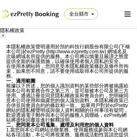
隱私權政策
×
本隱私權政策聲明適用於預約科技行銷股份有限公司(下稱
本公司)於ezPretty (http://www.ezpretty.com.tw) 網域名及
次級網域名所提供的服務。本公司將以慎重且嚴謹之態度
提供全面的保護措施，以確保使用者個人隱私的安全。
在使用本網站時，您同意受本隱私權政策條款及條件所拘
束，如果您不同意，請不要使用或取得本公司所提供的服
務。
一、適用範圍
根據以下所述，您的個人識別資料的某些部分將被揭露給
與本公司有業務合作之第三方，並可能被本公司及第三方
使用。通過註冊並同意隱私權政策和會員合約，您明確同
意本公司使用和揭露您的個人識別資料。本隱私權政策已
合併並與會員合約的條款相一致。 如果用戶對於ezPretty
網站的隱私權聲明或與個人資料相關的任何事項有疑問，
歡迎透過電子郵件與本公司的服務人員聯絡，ezPretty網
站將盡快回覆並進行解釋說明。
二、您同意本公司蒐集、處理及利用您的個人資料
1.當您與本公司網站洽辦業務、使用服務或參與本公司網
站各項活動，本公司將視業務、服務或活動性質請您提供