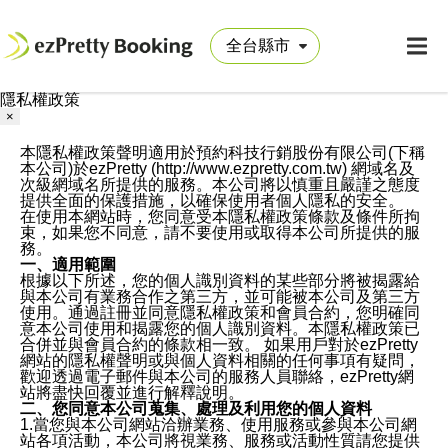
隱私權政策
×
本隱私權政策聲明適用於預約科技行銷股份有限公司(下稱
本公司)於ezPretty (http://www.ezpretty.com.tw) 網域名及
次級網域名所提供的服務。本公司將以慎重且嚴謹之態度
提供全面的保護措施，以確保使用者個人隱私的安全。
在使用本網站時，您同意受本隱私權政策條款及條件所拘
束，如果您不同意，請不要使用或取得本公司所提供的服
務。
一、適用範圍
根據以下所述，您的個人識別資料的某些部分將被揭露給
與本公司有業務合作之第三方，並可能被本公司及第三方
使用。通過註冊並同意隱私權政策和會員合約，您明確同
意本公司使用和揭露您的個人識別資料。本隱私權政策已
合併並與會員合約的條款相一致。 如果用戶對於ezPretty
網站的隱私權聲明或與個人資料相關的任何事項有疑問，
歡迎透過電子郵件與本公司的服務人員聯絡，ezPretty網
站將盡快回覆並進行解釋說明。
二、您同意本公司蒐集、處理及利用您的個人資料
1.當您與本公司網站洽辦業務、使用服務或參與本公司網
站各項活動，本公司將視業務、服務或活動性質請您提供