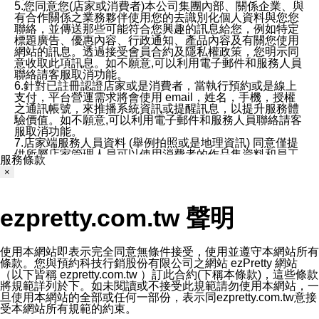
5.您同意您(店家或消費者)本公司集團內部、關係企業、與
有合作關係之業務夥伴使用您的去識別化個人資料與您您
聯絡，並傳送那些可能符合您興趣的訊息給您，例如特定
標題廣告、優惠內容、行政通知、產品內容及有關您使用
網站的訊息。透過接受會員合約及隱私權政策，您明示同
意收取此項訊息。如不願意,可以利用電子郵件和服務人員
聯絡請客服取消功能。
6.針對已註冊認證店家或是消費者，當執行預約或是線上
支付，平台營運需求將會使用 email，姓名，手機，授權
之通訊帳號，來推播系統資訊或提醒訊息，以提升服務體
驗價值。如不願意,可以利用電子郵件和服務人員聯絡請客
服取消功能。
7.店家端服務人員資料 (舉例拍照或是地理資訊) 同意僅提
供所屬店家管理人員可以使用消費者的作品集資料和員工
服務條款
打卡個人圖像行為。本公司及ezPretty平台不會做任何使
×
用。
三、本公司對您個人資料的揭露
1.基於現有服務平台的監管環境，預約科技保證不會揭露
ezpretty.com.tw 聲明
任何店家的營運資訊，且預約科技和店家均不能洩露消費
者的個人資料。然而，在某些情況下，本公司可能會因受
政府要求或法律規定，而被迫向政府或第三方提供資料。
第三方也可能非法地攔截或存取傳輸的私人通訊，或會員
使用本網站即表示完全同意無條件接受，使用並遵守本網站所有
可能濫用或誤用從本公司網站獲得的您的資料。因此，儘
條款。您與預約科技行銷股份有限公司之網站 ezPretty 網站
管本公司使用企業標準的保護措施來保護您的隱私，本公
（以下皆稱 ezpretty.com.tw ）訂此合約(下稱本條款)，這些條款
司並未承諾您的個人識別資料或私人通訊將永遠保密。
將規範詳列於下。如未閱讀或不接受此規範請勿使用本網站，一
2.根據本公司的政策，本公司不會將涉及您的個人識別資
旦使用本網站的全部或任何一部份，表示同ezpretty.com.tw意接
料出租或出售給第三方。
受本網站所有規範的約束。
3. 本公司、所屬集團、關係企業或與其合作行銷之第三方