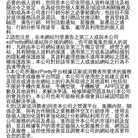
必要的個人資料，您同意本公司依照個人資料保護法及相
關法令之規定，在為提供您個人業務及/或提供相關服務及
活動或為本公司進行行銷分析之必要範圍內，包括但不限
於提供服務訊息及資訊、進行贈品兌換活動、會員登錄及
驗證、廣告行銷、特別活動通知、新服務、新產品之通
知、行銷分析等用途等，蒐集、處理及利用您的個人資
料。
2.請您注意，在本網站刊登廣告之第三人或與本公司
ezPretty網站連結與介接的網站，也可能蒐集您個人的資
料，凡經由本公司網站連結至第三方獨立管理、經營之網
站，其有關個人資料的保護，適用第三方或各該網站個別
的隱私權保護政策，其資料處理措施不適用本網站之隱私
權保護政策，本公司對於該等第三人或連結網站之行為不
負連帶責任。
3.本公司所屬ezPretty平台根據店家或消費者所要求的服務
功能需求或服務平台問題，本公司可使用您之前建立資料
及現在或過去在網站上的行為所取得之其他資料 (包括但
不限於手機作業系統、手機型號、手機帳號、APP設定參
數及其他資料)，來解決爭議、檢修障礙問題及執行本公司
的會員合約，本公司也有可能檢視多個會員以確認問題所
在或解決爭議。
4.您(店家或消費者)同意本公司之營運平台、集團內部、關
係企業、與有合作關係之業務夥伴交叉行銷使用，使用去
除個人識別化資料來強化統計分析網站利用方式、提升本
公司服務的內容及產品，進而提升本公司的市場行銷及促
銷、並且根據客戶的需求定義個人化製服務介面、網頁設
計及服務，這些使用改善並且調整本公司的網站使其更符
合您的需求。