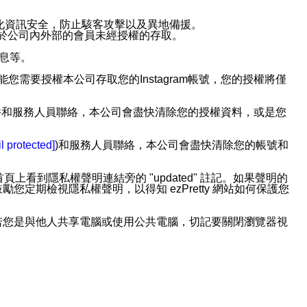
強化資訊安全，防止駭客攻擊以及異地備援。
免於公司內外部的會員未經授權的存取。
訊息等。
用此功能您需要授權本公司存取您的Instagram帳號，您的授權將僅
透過電子郵件和服務人員聯絡，本公司會盡快清除您的授權資料，或是您
。
l protected]
)和服務人員聯絡，本公司會盡快清除您的帳號和
上看到隱私權聲明連結旁的 "updated" 註記。如果聲明的
期檢視隱私權聲明，以得知 ezPretty 網站如何保護您
若您是與他人共享電腦或使用公共電腦，切記要關閉瀏覽器視
依照該資料或電子郵件所指示之方法、說明或功能連結，隨時
者，將可收到通知型訊息。