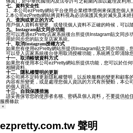
傳真)，於中華民國境內及法令許可之範圍內加以處理及利用
七、資料安全性
1、本公司ezPretty網站平台使用企業標準慣例來保護
2.本公司ezPretty網站將資料視為必須保護其免於滅
八、查詢或更正的方式
用戶個人資料有變更、或發現個人資料不正確的時候，可以隨時
九、Instagram貼文同步功能
您可以透過ezPretty店家系統後台所提供Instagram貼文同
用於同步您的貼文至店家系統。
十、取消Instagram授權方式
如果您有使用ezPretty網站所提供Instagram貼文同
可以登入店家系統後台使用取消授權功能，系統將立即清除您的
十一、取消帳號資料方式
如果您有使用本公司ezPretty網站所提供功能，您可以於任何
相關資料。
十二、隱私權聲明的更新
本公司將不定時更新隱私權聲明，以反映服務的變更和顧客的意見反
內容有所變更，或是處理您個人資訊的方式有所變動，本公司一
的個人資訊。
十三、自我保護措施
請妥善保管您的使用者名稱、密碼及個人資料，不要提供給
窗，以防止他人讀取您的個人資料、信件或進入所機關管理
服務條款
十四、傳送宣傳本站資訊或電子郵件之政策
×
您同意本公司網站，透過您所提供的郵件地址與您取得聯絡
停止接收這些資料或電子郵件。
十五、訊息通知
ezpretty.com.tw 聲明
本公司/本服務將以通知型訊息傳送重要訊息給您。即使未加
本公司/本服務傳送之通知型訊息以對您有效且重要的訊息為