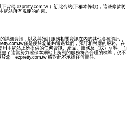
ezpretty.com.tw ）訂此合約(下稱本條款)，這些條款將
接受本網站所有規範的約束。
約店家的詳細資訊，以及與預訂服務相關資訊在內的其他各種資訊，
etty.com.tw僅是便於您能夠通過我們，預訂相對應的服務。在
對於因為使用本網站上所提供的任何資訊、產品、服務及（或）材料，而
m.tw 已經盡了適當努力確保本網站上所列的服務符合合理的標準，仍不
ezpretty.com.tw 將對此不承擔任何責任。
均應依誠實信用、平等互惠原則，共商解決之道。
力的法律責任。您理解使用本網站時及他人使用您的登錄資訊使用本