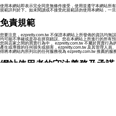
1.LINE 帳號設定的電話號碼與本公司/本服務所傳來的電話
2.該 LINE 帳號已在 LINE APP 設定中，同意接收通知型訊
使用本網站即表示完全同意無條件接受，使用並遵守本網站所有條款。您與
3.LINE 帳號未封鎖傳送訊息之 LINE 官方帳號。
規範詳列於下。如未閱讀或不接受此規範請勿使用本網站，一旦使用本
欲變更通知型訊息的設定，操作如下：
1.點選「主頁」＞「設定」
免責規範
2.點選「隱私設定」
3.點選「提供使用資料」
4.點選「LINE通知型訊息」
5.開關「接收LINE通知型訊息」
您要注意，ezpretty.com.tw 不保證本網站上所發佈
❗️關閉「接收通知型訊息」後，將不會接收到來自任何企業
均可能不準確或是存在拼寫錯誤。您在本網站上所進行的所有預訂服務均是與
您與店家之間的買賣行為中， ezpretty.com.tw 不
產生或導致的任何損失或損害，ezpretty.com.tw 及其管理
得將本網站內所列出的任何服務視為 ezpretty.com.tw 推
網站使用者的守法義務及承諾
本條款構成您與 ezPretty 間之有效契約。 本條款中如
年齡和責任
你向 ezpretty.com.tw您確認您已經達到使用本網站
網站時所產生的交易責任。