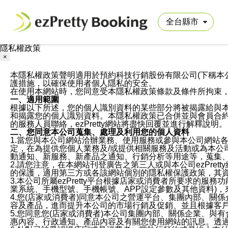
隱私權政策
×
本隱私權政策聲明適用於預約科技行銷股份有限公司(下稱本公司)於ezP
護措施，以確保使用者個人隱私的安全。
在使用本網站時，您同意受本隱私權政策條款及條件所拘束
一、適用範圍
根據以下所述，您的個人識別資料的某些部分將被揭露給與
和揭露您的個人識別資料。本隱私權政策已合併並與會員合約的
的服務人員聯絡，ezPretty網站將盡快回覆並進行解釋說明。
二、您同意本公司蒐集、處理及利用您的個人資料
1.當您與本公司網站洽辦業務、使用服務或參與本公司網站
定，在為提供您個人業務及/或提供相關服務及活動或為本
動通知、新服務、新產品之通知、行銷分析等用途等，蒐集
2.請您注意，在本網站刊登廣告之第三人或與本公司ezPr
的保護，適用第三方或各該網站個別的隱私權保護政策，其
3.本公司所屬ezPretty平台根據店家或消費者所要求的
業系統、手機型號、手機帳號、APP設定參數及其他資料)
4.您(店家或消費者)同意本公司之營運平台、集團內部、
容及產品，進而提升本公司的市場行銷及促銷、並且根據客
5.您同意您(店家或消費者)本公司集團內部、關係企業、
惠內容、行政通知、產品內容及有關您使用網站的訊息。透過