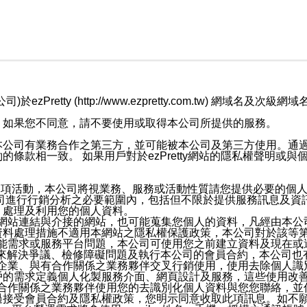
retty (http://www.ezpretty.com.tw) 網
，如果您不同意，請不要使用或取得本公司所提供的服務。
本公司有業務合作之第三方，並可能被本公司及第三方使用。通
條款相一致。 如果用戶對於ezPretty網站的隱私權聲明或
各項活動，本公司將視業務、服務或活動性質請您提供必要的個
公司進行行銷分析之必要範圍內，包括但不限於提供服務訊息及資
、處理及利用您的個人資料。
etty網站連結與介接的網站，也可能蒐集您個人的資料，凡經由
資料處理措施不適用本網站之隱私權保護政策，本公司對於該等
服務功能需求或服務平台問題，本公司可使用您之前建立資料及現在
，來解決爭議、檢修障礙問題及執行本公司的會員合約，本公司
關係企業、與有合作關係之業務夥伴交叉行銷使用，使用去除個人
戶的需求定義個人化製服務介面、網頁設計及服務，這些使用改
與有合作關係之業務夥伴使用您的去識別化個人資料與您您聯絡，
接受會員合約及隱私權政策，您明示同意收取此項訊息。如不願