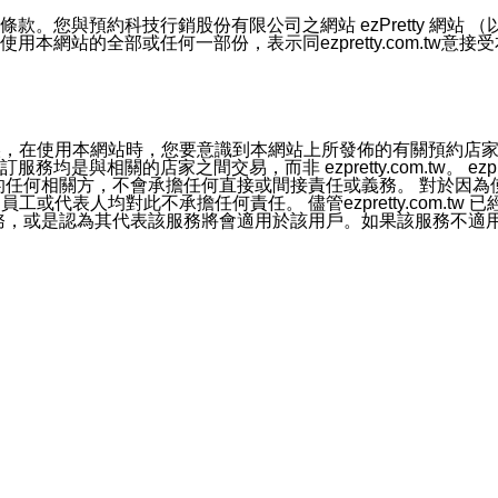
號碼比對相符。
息。
預約科技行銷股份有限公司之網站 ezPretty 網站 （以下皆稱 
網站的全部或任何一部份，表示同ezpretty.com.tw意
的資訊均無誤，在使用本網站時，您要意識到本網站上所發佈的有關預
官方帳號或認證官方帳號的通知型訊息。
相關的店家之間交易，而非 ezpretty.com.tw。 ezpr
屬於買賣行為的任何相關方，不會承擔任何直接或間接責任或義務。 
人員、員工或代表人均對此不承擔任何責任。 儘管ezpretty.co
薦的服務，或是認為其代表該服務將會適用於該用戶。如果該服務不適用於您，
有一部無效時，不影響其他條款之效力。 本條款如有未盡之處，雙方
的合法年齡。可以針對您在使用本網站時產生的任何責任，形成有約束