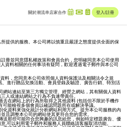
關於潮流串
店家合作
登入/註冊
域名及次級網域名所提供的服務。本公司將以慎重且嚴謹之態度提供全面的保
過註冊並同意隱私權政策和會員合約，您明確同意本公司使用
與個人資料相關的任何事項有疑問，歡迎透過電子郵件與本公司
人資料，您同意本公司依照個人資料保護法及相關法令之規
訊、進行贈品兌換活動、會員登錄及驗證、廣告行銷、特別活
本公司網站連結至第三方獨立管理、經營之網站，其有關個人資料
第三人或連結網站之行為不負連帶責任。
或過去在網站上的行為所取得之其他資料 (包括但不限於手機作
也有可能檢視多個會員以確認問題所在或解決爭議。
識別化資料來強化統計分析網站利用方式、提升本公司服務的內
善並且調整本公司的網站使其更符合您的需求。
並傳送那些可能符合您興趣的訊息給您，例如特定標題廣告、優
意,可以利用電子郵件和服務人員聯絡請客服取消功能。