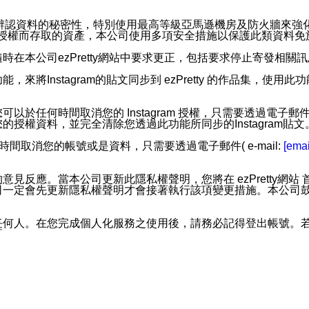
。
您個人辨認資料的秘密性，特別使用最高等級亞馬遜機房及防火牆來
失及未經授權而存取的資產，本公司使用多項安全措施以保護此類資料
在本公司ezPretty網站中要求更正，包括要求停止寄發相關
步功能，來將Instagram的貼文同步到 ezPretty 的作品集，使
步功能，您可以於任何時間取消您的 Instagram 授權，只需要
授權資料，並完全清除您透過此功能所同步的Instagram貼文
時間取消您的帳號或是資料，只需要透過電子郵件( e-mail:
[emai
應。當本公司更新此隱私權聲明，您將在 ezPretty網站 首頁
定會先更新隱私權聲明才會接著執行該項變更措施。本公司鼓勵您定
任何人。在您完成個人化服務之使用後，請務必記得登出帳號。
區。
並傳送或宣傳本網站各項服務之資料或電子郵件供您參考。您能
入本公司/本服務好友，您仍可接收到通知型訊息。
限，以廣告或其他目的的訊息皆不會被傳送。滿足以下三個條件