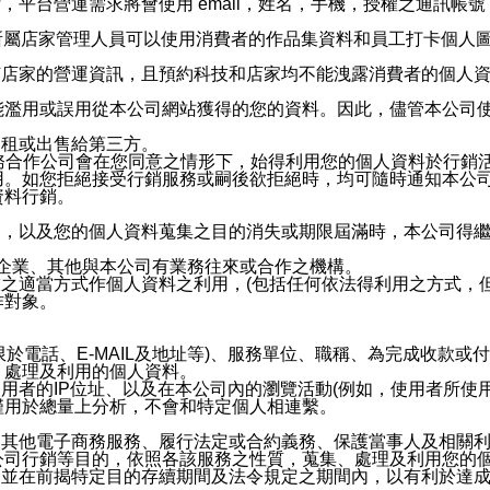
，平台營運需求將會使用 email，姓名，手機，授權之通訊
供所屬店家管理人員可以使用消費者的作品集資料和員工打卡個人圖像
何店家的營運資訊，且預約科技和店家均不能洩露消費者的個人
能濫用或誤用從本公司網站獲得的您的資料。因此，儘管本公司
出租或出售給第三方。
業務合作公司會在您同意之情形下，始得利用您的個人資料於行銷
用。如您拒絕接受行銷服務或嗣後欲拒絕時，均可隨時通知本公
資料行銷。
內，以及您的個人資料蒐集之目的消失或期限屆滿時，本公司得
係企業、其他與本公司有業務往來或合作之機構。
技之適當方式作個人資料之利用，(包括任何依法得利用之方式，
作對象。
限於電話、E-MAIL及地址等)、服務單位、職稱、為完成收款
、處理及利用的個人資料。
使用者的IP位址、以及在本公司內的瀏覽活動(例如，使用者所使
僅用於總量上分析，不會和特定個人相連繫。
及其他電子商務服務、履行法定或合約義務、保護當事人及相關
公司行銷等目的，依照各該服務之性質，蒐集、處理及利用您的
，並在前揭特定目的存續期間及法令規定之期間內，以有利於達成