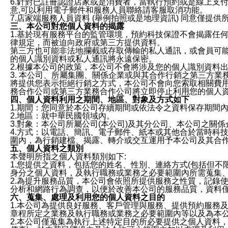
6.針對已註冊認證店家或是消費者，當執行預約或是線上支付
意,可以利用電子郵件和服務人員聯絡請客服取消功能。
7.店家端服務人員資料 (舉例拍照或是地理資訊) 同意僅提
三、本公司對您個人資料的揭露
1.基於現有服務平台的監管環境，預約科技保證不會揭露任
律規定，而被迫向政府或第三方提供資料。
第三方也可能非法地攔截或存取傳輸的私人通訊，或會員可
的個人識別資料或私人通訊將永遠保密。
2.根據本公司的政策，本公司不會將涉及您的個人識別資料
3. 本公司、所屬集團、關係企業或與其合作行銷之第三方
將提供您表示拒絕行銷之方式，本公司不會向您索取相關費
務合作公司或第三方業務合作公司將立即停止利用您的個人
四、個人資料利用之期間、地區、對象及方式如下
1.期間：您同意於本公司存續期間或依法令之資料保存期間
2.地區：就中華民國領域內。
3.對象：本公司所屬公司(本公司)及其分公司、本公司之關
4.方式：以電話、簡訊、電子郵件、紙本或其他合於當時科
圍內，為行銷建檔、揭露、轉介或交互運用予本公司及其合
五、個人資料之類別
本聲明所指之個人資料類別如下:
1.您提供之資料，包括您的姓名、性別、連絡方式(包括但不
身分之個人資料，及執行職務或業務之必要範圍內所需蒐集
2.為提升服務品質，本公司會依照所提供服務之性質，記錄
分析和網路行為調查，以便於改善本公司的服務品質，資料
六、蒐集、處理及利用您的個人資料之目的
1.本公司為提供良好服務、客戶管理與服務、提供預約服務
章程所定之業務及執行職務或業務之必要範圍內等以及為本
2.本公司僅蒐集為執行上述特定目的所必要提供之個人資料