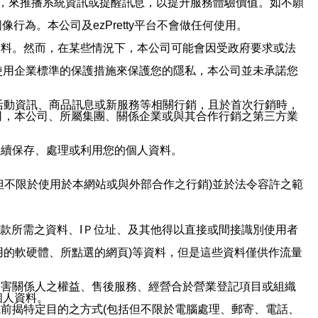
帳號，來推播系統資訊或提醒訊息，以提升服務體驗價值。如不願
行為。本公司及ezPretty平台不會做任何使用。
資料。然而，在某些情況下，本公司可能會因受政府要求或法
使用企業標準的保護措施來保護您的隱私，本公司並未承諾您
活動資訊、商品訊息或新服務等相關行銷，且於首次行銷時，
司，本公司、所屬集團、關係企業或與其合作行銷之第三方業
繼續保存、處理或利用您的個人資料。
但不限於使用於本網站或與外部合作之行銷)並於法令容許之範
或付款所需之資料、IＰ位址、及其他得以直接或間接識別使用者
用的軟硬體、所點選的網頁)等資料，但是這些資料僅供作流量
利害關係人之權益、售後服務、經營合於營業登記項目或組織
個人資料。
前揭特定目的之方式(包括但不限於電腦處理、郵寄、電話、