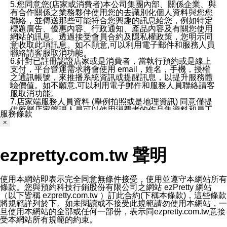
5.您同意您(店家或消費者)本公司集團內部、關係企業、與
有合作關係之業務夥伴使用您的去識別化個人資料與您您
聯絡，並傳送那些可能符合您興趣的訊息給您，例如特定
標題廣告、優惠內容、行政通知、產品內容及有關您使用
網站的訊息。透過接受會員合約及隱私權政策，您明示同
意收取此項訊息。如不願意,可以利用電子郵件和服務人員
聯絡請客服取消功能。
6.針對已註冊認證店家或是消費者，當執行預約或是線上
支付，平台營運需求將會使用 email，姓名，手機，授權
之通訊帳號，來推播系統資訊或提醒訊息，以提升服務體
驗價值。如不願意,可以利用電子郵件和服務人員聯絡請客
服取消功能。
7.店家端服務人員資料 (舉例拍照或是地理資訊) 同意僅提
供所屬店家管理人員可以使用消費者的作品集資料和員工
服務條款
打卡個人圖像行為。本公司及ezPretty平台不會做任何使
×
用。
三、本公司對您個人資料的揭露
1.基於現有服務平台的監管環境，預約科技保證不會揭露
ezpretty.com.tw 聲明
任何店家的營運資訊，且預約科技和店家均不能洩露消費
者的個人資料。然而，在某些情況下，本公司可能會因受
政府要求或法律規定，而被迫向政府或第三方提供資料。
第三方也可能非法地攔截或存取傳輸的私人通訊，或會員
使用本網站即表示完全同意無條件接受，使用並遵守本網站所有
可能濫用或誤用從本公司網站獲得的您的資料。因此，儘
條款。您與預約科技行銷股份有限公司之網站 ezPretty 網站
管本公司使用企業標準的保護措施來保護您的隱私，本公
（以下皆稱 ezpretty.com.tw ）訂此合約(下稱本條款)，這些條款
司並未承諾您的個人識別資料或私人通訊將永遠保密。
將規範詳列於下。如未閱讀或不接受此規範請勿使用本網站，一
2.根據本公司的政策，本公司不會將涉及您的個人識別資
旦使用本網站的全部或任何一部份，表示同ezpretty.com.tw意接
料出租或出售給第三方。
受本網站所有規範的約束。
3. 本公司、所屬集團、關係企業或與其合作行銷之第三方