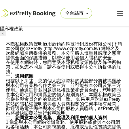
隱私權政策
×
本隱私權政策聲明適用於預約科技行銷股份有限公司(下稱
本公司)於ezPretty (http://www.ezpretty.com.tw) 網域名及
次級網域名所提供的服務。本公司將以慎重且嚴謹之態度
提供全面的保護措施，以確保使用者個人隱私的安全。
在使用本網站時，您同意受本隱私權政策條款及條件所拘
束，如果您不同意，請不要使用或取得本公司所提供的服
務。
一、適用範圍
根據以下所述，您的個人識別資料的某些部分將被揭露給
與本公司有業務合作之第三方，並可能被本公司及第三方
使用。通過註冊並同意隱私權政策和會員合約，您明確同
意本公司使用和揭露您的個人識別資料。本隱私權政策已
合併並與會員合約的條款相一致。 如果用戶對於ezPretty
網站的隱私權聲明或與個人資料相關的任何事項有疑問，
歡迎透過電子郵件與本公司的服務人員聯絡，ezPretty網
站將盡快回覆並進行解釋說明。
二、您同意本公司蒐集、處理及利用您的個人資料
1.當您與本公司網站洽辦業務、使用服務或參與本公司網
站各項活動，本公司將視業務、服務或活動性質請您提供