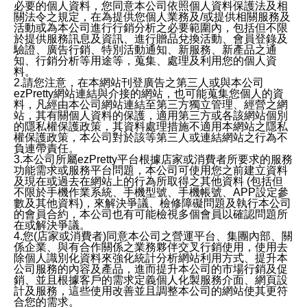
必要的個人資料，您同意本公司依照個人資料保護法及相
關法令之規定，在為提供您個人業務及/或提供相關服務及
活動或為本公司進行行銷分析之必要範圍內，包括但不限
於提供服務訊息及資訊、進行贈品兌換活動、會員登錄及
驗證、廣告行銷、特別活動通知、新服務、新產品之通
知、行銷分析等用途等，蒐集、處理及利用您的個人資
料。
2.請您注意，在本網站刊登廣告之第三人或與本公司
ezPretty網站連結與介接的網站，也可能蒐集您個人的資
料，凡經由本公司網站連結至第三方獨立管理、經營之網
站，其有關個人資料的保護，適用第三方或各該網站個別
的隱私權保護政策，其資料處理措施不適用本網站之隱私
權保護政策，本公司對於該等第三人或連結網站之行為不
負連帶責任。
3.本公司所屬ezPretty平台根據店家或消費者所要求的服務
功能需求或服務平台問題，本公司可使用您之前建立資料
及現在或過去在網站上的行為所取得之其他資料 (包括但
不限於手機作業系統、手機型號、手機帳號、APP設定參
數及其他資料)，來解決爭議、檢修障礙問題及執行本公司
的會員合約，本公司也有可能檢視多個會員以確認問題所
在或解決爭議。
4.您(店家或消費者)同意本公司之營運平台、集團內部、關
係企業、與有合作關係之業務夥伴交叉行銷使用，使用去
除個人識別化資料來強化統計分析網站利用方式、提升本
公司服務的內容及產品，進而提升本公司的市場行銷及促
銷、並且根據客戶的需求定義個人化製服務介面、網頁設
計及服務，這些使用改善並且調整本公司的網站使其更符
合您的需求。