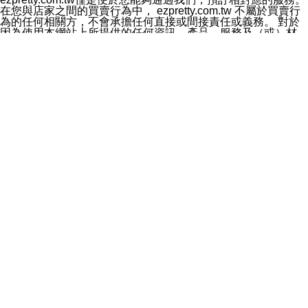
料於行銷活動資訊、商品訊息或新服務等相關行銷，且於
在您與店家之間的買賣行為中， ezpretty.com.tw 不屬於買賣行
首次行銷時，將提供您表示拒絕行銷之方式，本公司不會
為的任何相關方，不會承擔任何直接或間接責任或義務。 對於
向您索取相關費用。如您拒絕接受行銷服務或嗣後欲拒絕
因為使用本網站上所提供的任何資訊、產品、服務及（或）材
時，均可隨時通知本公司，本公司、所屬集團、關係企業
料，而產生或導致的任何損失或損害，ezpretty.com.tw 及其管
或與其合作行銷之第三方業務合作公司或第三方業務合作
理人員、員工或代表人均對此不承擔任何責任。 儘管
公司將立即停止利用您的個人資料行銷。
ezpretty.com.tw 已經盡了適當努力確保本網站上所列的服務符
四、個人資料利用之期間、地區、對象及方式如下
合合理的標準，仍不得將本網站內所列出的任何服務視為
1.期間：您同意於本公司存續期間或依法令之資料保存期
ezpretty.com.tw 推薦的服務，或是認為其代表該服務將會適用
間內，以及您的個人資料蒐集之目的消失或期限屆滿時，
於該用戶。如果該服務不適用於您，ezpretty.com.tw 將對此不
本公司得繼續保存、處理或利用您的個人資料。
承擔任何責任。
2.地區：就中華民國領域內。
網站使用者的守法義務及承諾
3.對象：本公司所屬公司(本公司)及其分公司、本公司之關
本條款構成您與 ezPretty 間之有效契約。 本條款中如有一部無
係企業、其他與本公司有業務往來或合作之機構。
效時，不影響其他條款之效力。 本條款如有未盡之處，雙方均
4.方式：以電話、簡訊、電子郵件、紙本或其他合於當時
應依誠實信用、平等互惠原則，共商解決之道。
科技之適當方式作個人資料之利用，(包括任何依法得利用
年齡和責任
之方式，但不限於使用於本網站或與外部合作之行銷)並於
你向 ezpretty.com.tw您確認您已經達到使用本網站的合法年
法令容許之範圍內，為行銷建檔、揭露、轉介或交互運用
齡。可以針對您在使用本網站時產生的任何責任，形成有約束力
予本公司及其合作對象。
的法律責任。您理解使用本網站時及他人使用您的登錄資訊使用
五、個人資料之類別
本網站時所產生的交易責任。
本聲明所指之個人資料類別如下:
網站連結
1.您提供之資料，包括您的姓名、性別、連絡方式(包括但
本網站可能包含有通往ezpretty.com.tw以外的其他方所運營網站
不限於電話、E-MAIL及地址等)、服務單位、職稱、為完
的超連結。此類超連結僅提供用於參考。此類網站不是由
成收款或付款所需之資料、IＰ位址、及其他得以直接或間
ezpretty.com.tw 控制，我們對其內容不承擔任何責任。在本網
接識別使用者身分之個人資料，及執行職務或業務之必要
站上加入通往此類網站的超連結，並非暗示我們贊同此類網站上
範圍內所需蒐集、處理及利用的個人資料。
的材料或是與其經營人之間存在任何聯繫。
2.為提升服務品質，本公司會依照所提供服務之性質，記
智慧財產權聲明
錄使用者的IP位址、以及在本公司內的瀏覽活動(例如，使
本網站上的所有資訊、內容、圖片、文字、聲音、圖像22、按
用者所使用的軟硬體、所點選的網頁)等資料，但是這些資
鈕、商標、服務標章及商品名稱均受中華民國國家法律及國際條