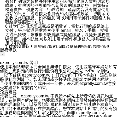
有合作關係之業務夥伴使用您的去識別化個人資料與您您
聯絡，並傳送那些可能符合您興趣的訊息給您，例如特定
標題廣告、優惠內容、行政通知、產品內容及有關您使用
網站的訊息。透過接受會員合約及隱私權政策，您明示同
意收取此項訊息。如不願意,可以利用電子郵件和服務人員
聯絡請客服取消功能。
6.針對已註冊認證店家或是消費者，當執行預約或是線上
支付，平台營運需求將會使用 email，姓名，手機，授權
之通訊帳號，來推播系統資訊或提醒訊息，以提升服務體
驗價值。如不願意,可以利用電子郵件和服務人員聯絡請客
服取消功能。
7.店家端服務人員資料 (舉例拍照或是地理資訊) 同意僅提
服務條款
供所屬店家管理人員可以使用消費者的作品集資料和員工
×
打卡個人圖像行為。本公司及ezPretty平台不會做任何使
用。
ezpretty.com.tw 聲明
三、本公司對您個人資料的揭露
使用本網站即表示完全同意無條件接受，使用並遵守本網站所有
1.基於現有服務平台的監管環境，預約科技保證不會揭露
條款。您與預約科技行銷股份有限公司之網站 ezPretty 網站
任何店家的營運資訊，且預約科技和店家均不能洩露消費
（以下皆稱 ezpretty.com.tw ）訂此合約(下稱本條款)，這些條款
者的個人資料。然而，在某些情況下，本公司可能會因受
將規範詳列於下。如未閱讀或不接受此規範請勿使用本網站，一
政府要求或法律規定，而被迫向政府或第三方提供資料。
旦使用本網站的全部或任何一部份，表示同ezpretty.com.tw意接
第三方也可能非法地攔截或存取傳輸的私人通訊，或會員
受本網站所有規範的約束。
可能濫用或誤用從本公司網站獲得的您的資料。因此，儘
免責規範
管本公司使用企業標準的保護措施來保護您的隱私，本公
您要注意，ezpretty.com.tw 不保證本網站上所發佈的資訊均無
司並未承諾您的個人識別資料或私人通訊將永遠保密。
誤，在使用本網站時，您要意識到本網站上所發佈的有關預約店
2.根據本公司的政策，本公司不會將涉及您的個人識別資
家的詳細資訊，以及與預訂服務相關資訊在內的其他各種資訊，
料出租或出售給第三方。
均可能不準確或是存在拼寫錯誤。您在本網站上所進行的所有預
3. 本公司、所屬集團、關係企業或與其合作行銷之第三方
訂服務均是與相關的店家之間交易，而非 ezpretty.com.tw。
業務合作公司會在您同意之情形下，始得利用您的個人資
ezpretty.com.tw僅是便於您能夠通過我們，預訂相對應的服務。