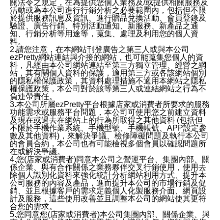
關法令之規定，在為提供您個人業務及/或提供相關服務及
活動或為本公司進行行銷分析之必要範圍內，包括但不限
於提供服務訊息及資訊、進行贈品兌換活動、會員登錄及
驗證、廣告行銷、特別活動通知、新服務、新產品之通
知、行銷分析等用途等，蒐集、處理及利用您的個人資
料。
2.請您注意，在本網站刊登廣告之第三人或與本公司
ezPretty網站連結與介接的網站，也可能蒐集您個人的資
料，凡經由本公司網站連結至第三方獨立管理、經營之網
站，其有關個人資料的保護，適用第三方或各該網站個別
的隱私權保護政策，其資料處理措施不適用本網站之隱私
權保護政策，本公司對於該等第三人或連結網站之行為不
負連帶責任。
3.本公司所屬ezPretty平台根據店家或消費者所要求的服務
功能需求或服務平台問題，本公司可使用您之前建立資料
及現在或過去在網站上的行為所取得之其他資料 (包括但
不限於手機作業系統、手機型號、手機帳號、APP設定參
數及其他資料)，來解決爭議、檢修障礙問題及執行本公司
的會員合約，本公司也有可能檢視多個會員以確認問題所
在或解決爭議。
4.您(店家或消費者)同意本公司之營運平台、集團內部、關
係企業、與有合作關係之業務夥伴交叉行銷使用，使用去
除個人識別化資料來強化統計分析網站利用方式、提升本
公司服務的內容及產品，進而提升本公司的市場行銷及促
銷、並且根據客戶的需求定義個人化製服務介面、網頁設
計及服務，這些使用改善並且調整本公司的網站使其更符
合您的需求。
5.您同意您(店家或消費者)本公司集團內部、關係企業、與