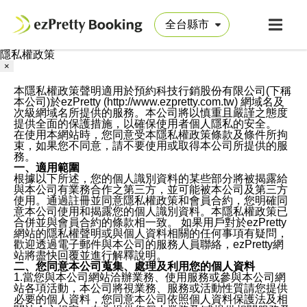
隱私權政策
×
本隱私權政策聲明適用於預約科技行銷股份有限公司(下稱
本公司)於ezPretty (http://www.ezpretty.com.tw) 網域名及
次級網域名所提供的服務。本公司將以慎重且嚴謹之態度
提供全面的保護措施，以確保使用者個人隱私的安全。
在使用本網站時，您同意受本隱私權政策條款及條件所拘
束，如果您不同意，請不要使用或取得本公司所提供的服
務。
一、適用範圍
根據以下所述，您的個人識別資料的某些部分將被揭露給
與本公司有業務合作之第三方，並可能被本公司及第三方
使用。通過註冊並同意隱私權政策和會員合約，您明確同
意本公司使用和揭露您的個人識別資料。本隱私權政策已
合併並與會員合約的條款相一致。 如果用戶對於ezPretty
網站的隱私權聲明或與個人資料相關的任何事項有疑問，
歡迎透過電子郵件與本公司的服務人員聯絡，ezPretty網
站將盡快回覆並進行解釋說明。
二、您同意本公司蒐集、處理及利用您的個人資料
1.當您與本公司網站洽辦業務、使用服務或參與本公司網
站各項活動，本公司將視業務、服務或活動性質請您提供
必要的個人資料，您同意本公司依照個人資料保護法及相