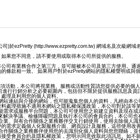
retty (http://www.ezpretty.com.tw) 網
，如果您不同意，請不要使用或取得本公司所提供的服務。
本公司有業務合作之第三方，並可能被本公司及第三方使用。通
條款相一致。 如果用戶對於ezPretty網站的隱私權聲明或
各項活動，本公司將視業務、服務或活動性質請您提供必要的個
公司進行行銷分析之必要範圍內，包括但不限於提供服務訊息及資
、處理及利用您的個人資料。
etty網站連結與介接的網站，也可能蒐集您個人的資料，凡經由
資料處理措施不適用本網站之隱私權保護政策，本公司對於該等
服務功能需求或服務平台問題，本公司可使用您之前建立資料及現在
，來解決爭議、檢修障礙問題及執行本公司的會員合約，本公司
關係企業、與有合作關係之業務夥伴交叉行銷使用，使用去除個人
戶的需求定義個人化製服務介面、網頁設計及服務，這些使用改
與有合作關係之業務夥伴使用您的去識別化個人資料與您您聯絡，
接受會員合約及隱私權政策，您明示同意收取此項訊息。如不願