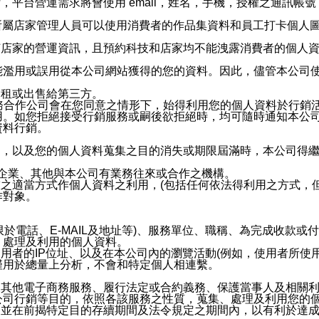
，平台營運需求將會使用 email，姓名，手機，授權之通訊
供所屬店家管理人員可以使用消費者的作品集資料和員工打卡個人圖像
何店家的營運資訊，且預約科技和店家均不能洩露消費者的個人
能濫用或誤用從本公司網站獲得的您的資料。因此，儘管本公司
出租或出售給第三方。
業務合作公司會在您同意之情形下，始得利用您的個人資料於行銷
用。如您拒絕接受行銷服務或嗣後欲拒絕時，均可隨時通知本公
資料行銷。
內，以及您的個人資料蒐集之目的消失或期限屆滿時，本公司得
係企業、其他與本公司有業務往來或合作之機構。
技之適當方式作個人資料之利用，(包括任何依法得利用之方式，
作對象。
限於電話、E-MAIL及地址等)、服務單位、職稱、為完成收款
、處理及利用的個人資料。
使用者的IP位址、以及在本公司內的瀏覽活動(例如，使用者所使
僅用於總量上分析，不會和特定個人相連繫。
及其他電子商務服務、履行法定或合約義務、保護當事人及相關
公司行銷等目的，依照各該服務之性質，蒐集、處理及利用您的
，並在前揭特定目的存續期間及法令規定之期間內，以有利於達成