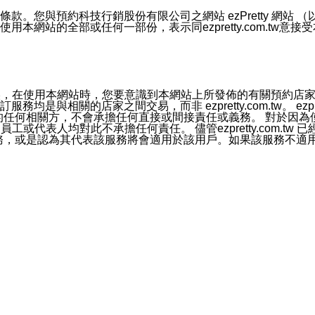
號碼比對相符。
息。
預約科技行銷股份有限公司之網站 ezPretty 網站 （以下皆稱 
網站的全部或任何一部份，表示同ezpretty.com.tw意
的資訊均無誤，在使用本網站時，您要意識到本網站上所發佈的有關預
官方帳號或認證官方帳號的通知型訊息。
相關的店家之間交易，而非 ezpretty.com.tw。 ezpr
屬於買賣行為的任何相關方，不會承擔任何直接或間接責任或義務。 
人員、員工或代表人均對此不承擔任何責任。 儘管ezpretty.co
薦的服務，或是認為其代表該服務將會適用於該用戶。如果該服務不適用於您，
有一部無效時，不影響其他條款之效力。 本條款如有未盡之處，雙方
的合法年齡。可以針對您在使用本網站時產生的任何責任，形成有約束