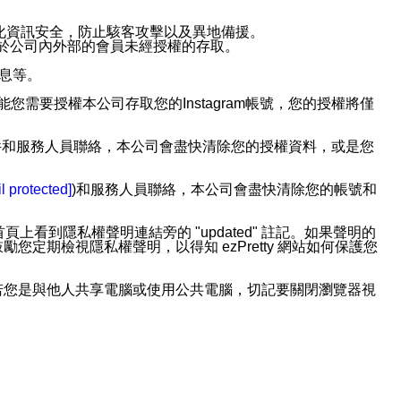
強化資訊安全，防止駭客攻擊以及異地備援。
免於公司內外部的會員未經授權的存取。
訊息等。
用此功能您需要授權本公司存取您的Instagram帳號，您的授權將僅
透過電子郵件和服務人員聯絡，本公司會盡快清除您的授權資料，或是您
。
l protected]
)和服務人員聯絡，本公司會盡快清除您的帳號和
上看到隱私權聲明連結旁的 "updated" 註記。如果聲明的
期檢視隱私權聲明，以得知 ezPretty 網站如何保護您
若您是與他人共享電腦或使用公共電腦，切記要關閉瀏覽器視
依照該資料或電子郵件所指示之方法、說明或功能連結，隨時
者，將可收到通知型訊息。