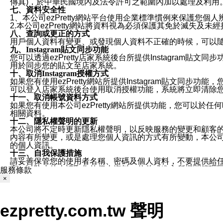
傳真)，於中華民國境內及法令許可之範圍內加以處理及利用
七、資料安全性
1、本公司ezPretty網站平台使用企業標準慣例來保護
2.本公司ezPretty網站將資料視為必須保護其免於滅
八、查詢或更正的方式
用戶個人資料有變更、或發現個人資料不正確的時候，可以隨時
九、Instagram貼文同步功能
您可以透過ezPretty店家系統後台所提供Instagram貼文同
用於同步您的貼文至店家系統。
十、取消Instagram授權方式
如果您有使用ezPretty網站所提供Instagram貼文同
可以登入店家系統後台使用取消授權功能，系統將立即清除您的
十一、取消帳號資料方式
如果您有使用本公司ezPretty網站所提供功能，您可以於任何
相關資料。
十二、隱私權聲明的更新
本公司將不定時更新隱私權聲明，以反映服務的變更和顧客的意見反
內容有所變更，或是處理您個人資訊的方式有所變動，本公司一
的個人資訊。
十三、自我保護措施
請妥善保管您的使用者名稱、密碼及個人資料，不要提供給
窗，以防止他人讀取您的個人資料、信件或進入所機關管理
服務條款
十四、傳送宣傳本站資訊或電子郵件之政策
×
您同意本公司網站，透過您所提供的郵件地址與您取得聯絡
停止接收這些資料或電子郵件。
十五、訊息通知
ezpretty.com.tw 聲明
本公司/本服務將以通知型訊息傳送重要訊息給您。即使未加
本公司/本服務傳送之通知型訊息以對您有效且重要的訊息為