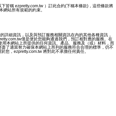
ezpretty.com.tw ）訂此合約(下稱本條款)，這些條款將
接受本網站所有規範的約束。
約店家的詳細資訊，以及與預訂服務相關資訊在內的其他各種資訊，
etty.com.tw僅是便於您能夠通過我們，預訂相對應的服務。在
對於因為使用本網站上所提供的任何資訊、產品、服務及（或）材料，而
m.tw 已經盡了適當努力確保本網站上所列的服務符合合理的標準，仍不
ezpretty.com.tw 將對此不承擔任何責任。
均應依誠實信用、平等互惠原則，共商解決之道。
力的法律責任。您理解使用本網站時及他人使用您的登錄資訊使用本