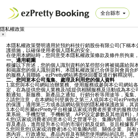
隱私權政策
×
本隱私權政策聲明適用於預約科技行銷股份有限公司(下稱本公司)於ezP
護措施，以確保使用者個人隱私的安全。
在使用本網站時，您同意受本隱私權政策條款及條件所拘束
一、適用範圍
根據以下所述，您的個人識別資料的某些部分將被揭露給與
和揭露您的個人識別資料。本隱私權政策已合併並與會員合約的
的服務人員聯絡，ezPretty網站將盡快回覆並進行解釋說明。
二、您同意本公司蒐集、處理及利用您的個人資料
1.當您與本公司網站洽辦業務、使用服務或參與本公司網站
定，在為提供您個人業務及/或提供相關服務及活動或為本
動通知、新服務、新產品之通知、行銷分析等用途等，蒐集
2.請您注意，在本網站刊登廣告之第三人或與本公司ezPr
的保護，適用第三方或各該網站個別的隱私權保護政策，其
3.本公司所屬ezPretty平台根據店家或消費者所要求的
業系統、手機型號、手機帳號、APP設定參數及其他資料)
4.您(店家或消費者)同意本公司之營運平台、集團內部、
容及產品，進而提升本公司的市場行銷及促銷、並且根據客
5.您同意您(店家或消費者)本公司集團內部、關係企業、
惠內容、行政通知、產品內容及有關您使用網站的訊息。透過