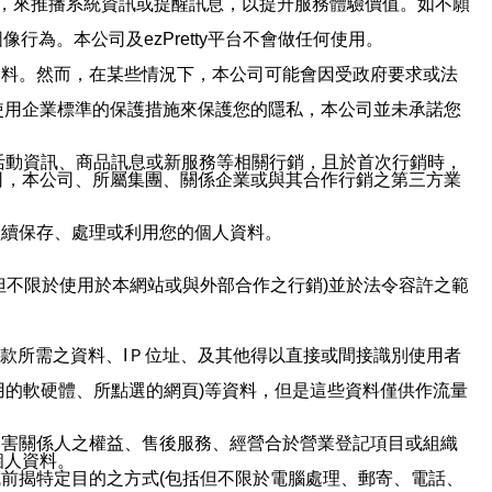
帳號，來推播系統資訊或提醒訊息，以提升服務體驗價值。如不願
行為。本公司及ezPretty平台不會做任何使用。
資料。然而，在某些情況下，本公司可能會因受政府要求或法
使用企業標準的保護措施來保護您的隱私，本公司並未承諾您
活動資訊、商品訊息或新服務等相關行銷，且於首次行銷時，
司，本公司、所屬集團、關係企業或與其合作行銷之第三方業
繼續保存、處理或利用您的個人資料。
但不限於使用於本網站或與外部合作之行銷)並於法令容許之範
或付款所需之資料、IＰ位址、及其他得以直接或間接識別使用者
用的軟硬體、所點選的網頁)等資料，但是這些資料僅供作流量
利害關係人之權益、售後服務、經營合於營業登記項目或組織
個人資料。
前揭特定目的之方式(包括但不限於電腦處理、郵寄、電話、