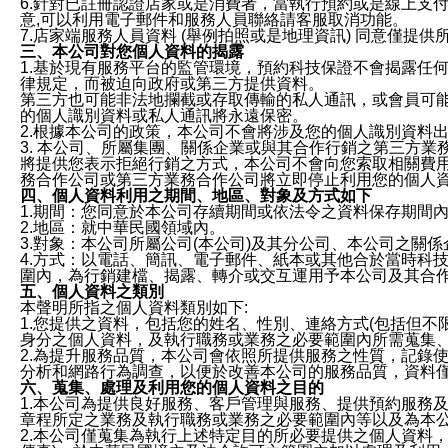
6.針對已註冊認證店家或是消費者，當執行預約或是線上支付
意,可以利用電子郵件和服務人員聯絡請客服取消功能。
7.店家端服務人員資料 (舉例拍照或是地理資訊) 同意僅提
三、本公司對您個人資料的揭露
1.基於現有服務平台的監管環境，預約科技保證不會揭露任
律規定，而被迫向政府或第三方提供資料。
第三方也可能非法地攔截或存取傳輸的私人通訊，或會員可
的個人識別資料或私人通訊將永遠保密。
2.根據本公司的政策，本公司不會將涉及您的個人識別資料
3. 本公司、所屬集團、關係企業或與其合作行銷之第三方
將提供您表示拒絕行銷之方式，本公司不會向您索取相關費
務合作公司或第三方業務合作公司將立即停止利用您的個人
四、個人資料利用之期間、地區、對象及方式如下
1.期間：您同意於本公司存續期間或依法令之資料保存期間
2.地區：就中華民國領域內。
3.對象：本公司所屬公司(本公司)及其分公司、本公司之關
4.方式：以電話、簡訊、電子郵件、紙本或其他合於當時科
圍內，為行銷建檔、揭露、轉介或交互運用予本公司及其合
五、個人資料之類別
本聲明所指之個人資料類別如下:
1.您提供之資料，包括您的姓名、性別、連絡方式(包括但不
身分之個人資料，及執行職務或業務之必要範圍內所需蒐集
2.為提升服務品質，本公司會依照所提供服務之性質，記錄
分析和網路行為調查，以便於改善本公司的服務品質，資料
六、蒐集、處理及利用您的個人資料之目的
1.本公司為提供良好服務、客戶管理與服務、提供預約服務
章程所定之業務及執行職務或業務之必要範圍內等以及為本
2.本公司僅蒐集為執行上述特定目的所必要提供之個人資料