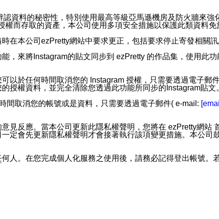
。
您個人辨認資料的秘密性，特別使用最高等級亞馬遜機房及防火牆來
失及未經授權而存取的資產，本公司使用多項安全措施以保護此類資料
在本公司ezPretty網站中要求更正，包括要求停止寄發相關
步功能，來將Instagram的貼文同步到 ezPretty 的作品集，使
步功能，您可以於任何時間取消您的 Instagram 授權，只需要
授權資料，並完全清除您透過此功能所同步的Instagram貼文
時間取消您的帳號或是資料，只需要透過電子郵件( e-mail:
[emai
應。當本公司更新此隱私權聲明，您將在 ezPretty網站 首頁
定會先更新隱私權聲明才會接著執行該項變更措施。本公司鼓勵您定
任何人。在您完成個人化服務之使用後，請務必記得登出帳號。
區。
並傳送或宣傳本網站各項服務之資料或電子郵件供您參考。您能
入本公司/本服務好友，您仍可接收到通知型訊息。
限，以廣告或其他目的的訊息皆不會被傳送。滿足以下三個條件