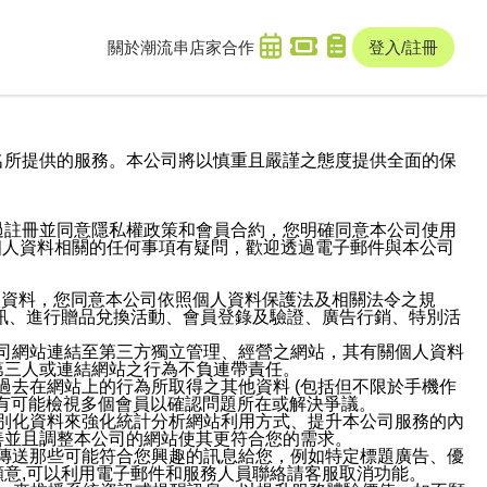
關於潮流串
店家合作
登入/註冊
域名及次級網域名所提供的服務。本公司將以慎重且嚴謹之態度提供全面的保
過註冊並同意隱私權政策和會員合約，您明確同意本公司使用
與個人資料相關的任何事項有疑問，歡迎透過電子郵件與本公司
人資料，您同意本公司依照個人資料保護法及相關法令之規
訊、進行贈品兌換活動、會員登錄及驗證、廣告行銷、特別活
本公司網站連結至第三方獨立管理、經營之網站，其有關個人資料
第三人或連結網站之行為不負連帶責任。
或過去在網站上的行為所取得之其他資料 (包括但不限於手機作
也有可能檢視多個會員以確認問題所在或解決爭議。
識別化資料來強化統計分析網站利用方式、提升本公司服務的內
善並且調整本公司的網站使其更符合您的需求。
並傳送那些可能符合您興趣的訊息給您，例如特定標題廣告、優
意,可以利用電子郵件和服務人員聯絡請客服取消功能。