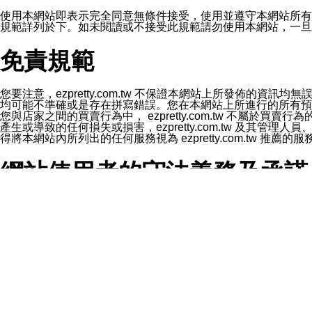
1.LINE 帳號設定的電話號碼與本公司/本服務所傳來的電話
2.該 LINE 帳號已在 LINE APP 設定中，同意接收通知型訊
使用本網站即表示完全同意無條件接受，使用並遵守本網站所有條款。您與
3.LINE 帳號未封鎖傳送訊息之 LINE 官方帳號。
規範詳列於下。如未閱讀或不接受此規範請勿使用本網站，一旦使用本
欲變更通知型訊息的設定，操作如下：
1.點選「主頁」＞「設定」
免責規範
2.點選「隱私設定」
3.點選「提供使用資料」
4.點選「LINE通知型訊息」
5.開關「接收LINE通知型訊息」
您要注意，ezpretty.com.tw 不保證本網站上所發佈
❗️關閉「接收通知型訊息」後，將不會接收到來自任何企業
均可能不準確或是存在拼寫錯誤。您在本網站上所進行的所有預訂服務均是與
您與店家之間的買賣行為中， ezpretty.com.tw 不
產生或導致的任何損失或損害，ezpretty.com.tw 及其管理
得將本網站內所列出的任何服務視為 ezpretty.com.tw 推
網站使用者的守法義務及承諾
本條款構成您與 ezPretty 間之有效契約。 本條款中如
年齡和責任
你向 ezpretty.com.tw您確認您已經達到使用本網站
網站時所產生的交易責任。