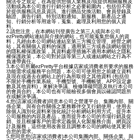
關法令之規定，在為提供您個人業務及/或提供相關服務及
活動或為本公司進行行銷分析之必要範圍內，包括但不限
於提供服務訊息及資訊、進行贈品兌換活動、會員登錄及
驗證、廣告行銷、特別活動通知、新服務、新產品之通
知、行銷分析等用途等，蒐集、處理及利用您的個人資
料。
2.請您注意，在本網站刊登廣告之第三人或與本公司
ezPretty網站連結與介接的網站，也可能蒐集您個人的資
料，凡經由本公司網站連結至第三方獨立管理、經營之網
站，其有關個人資料的保護，適用第三方或各該網站個別
的隱私權保護政策，其資料處理措施不適用本網站之隱私
權保護政策，本公司對於該等第三人或連結網站之行為不
負連帶責任。
3.本公司所屬ezPretty平台根據店家或消費者所要求的服務
功能需求或服務平台問題，本公司可使用您之前建立資料
及現在或過去在網站上的行為所取得之其他資料 (包括但
不限於手機作業系統、手機型號、手機帳號、APP設定參
數及其他資料)，來解決爭議、檢修障礙問題及執行本公司
的會員合約，本公司也有可能檢視多個會員以確認問題所
在或解決爭議。
4.您(店家或消費者)同意本公司之營運平台、集團內部、關
係企業、與有合作關係之業務夥伴交叉行銷使用，使用去
除個人識別化資料來強化統計分析網站利用方式、提升本
公司服務的內容及產品，進而提升本公司的市場行銷及促
銷、並且根據客戶的需求定義個人化製服務介面、網頁設
計及服務，這些使用改善並且調整本公司的網站使其更符
合您的需求。
5.您同意您(店家或消費者)本公司集團內部、關係企業、與