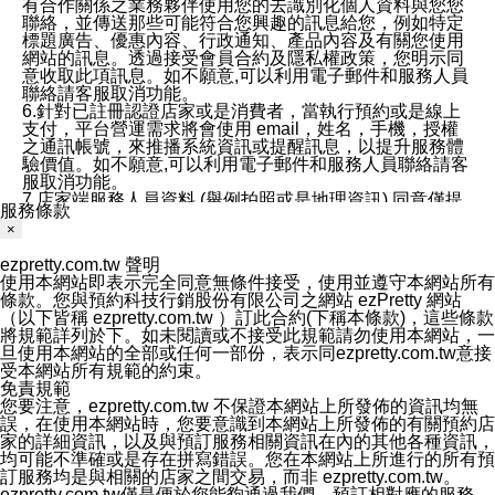
有合作關係之業務夥伴使用您的去識別化個人資料與您您
聯絡，並傳送那些可能符合您興趣的訊息給您，例如特定
標題廣告、優惠內容、行政通知、產品內容及有關您使用
網站的訊息。透過接受會員合約及隱私權政策，您明示同
意收取此項訊息。如不願意,可以利用電子郵件和服務人員
聯絡請客服取消功能。
6.針對已註冊認證店家或是消費者，當執行預約或是線上
支付，平台營運需求將會使用 email，姓名，手機，授權
之通訊帳號，來推播系統資訊或提醒訊息，以提升服務體
驗價值。如不願意,可以利用電子郵件和服務人員聯絡請客
服取消功能。
7.店家端服務人員資料 (舉例拍照或是地理資訊) 同意僅提
服務條款
供所屬店家管理人員可以使用消費者的作品集資料和員工
×
打卡個人圖像行為。本公司及ezPretty平台不會做任何使
用。
ezpretty.com.tw 聲明
三、本公司對您個人資料的揭露
使用本網站即表示完全同意無條件接受，使用並遵守本網站所有
1.基於現有服務平台的監管環境，預約科技保證不會揭露
條款。您與預約科技行銷股份有限公司之網站 ezPretty 網站
任何店家的營運資訊，且預約科技和店家均不能洩露消費
（以下皆稱 ezpretty.com.tw ）訂此合約(下稱本條款)，這些條款
者的個人資料。然而，在某些情況下，本公司可能會因受
將規範詳列於下。如未閱讀或不接受此規範請勿使用本網站，一
政府要求或法律規定，而被迫向政府或第三方提供資料。
旦使用本網站的全部或任何一部份，表示同ezpretty.com.tw意接
第三方也可能非法地攔截或存取傳輸的私人通訊，或會員
受本網站所有規範的約束。
可能濫用或誤用從本公司網站獲得的您的資料。因此，儘
免責規範
管本公司使用企業標準的保護措施來保護您的隱私，本公
您要注意，ezpretty.com.tw 不保證本網站上所發佈的資訊均無
司並未承諾您的個人識別資料或私人通訊將永遠保密。
誤，在使用本網站時，您要意識到本網站上所發佈的有關預約店
2.根據本公司的政策，本公司不會將涉及您的個人識別資
家的詳細資訊，以及與預訂服務相關資訊在內的其他各種資訊，
料出租或出售給第三方。
均可能不準確或是存在拼寫錯誤。您在本網站上所進行的所有預
3. 本公司、所屬集團、關係企業或與其合作行銷之第三方
訂服務均是與相關的店家之間交易，而非 ezpretty.com.tw。
業務合作公司會在您同意之情形下，始得利用您的個人資
ezpretty.com.tw僅是便於您能夠通過我們，預訂相對應的服務。