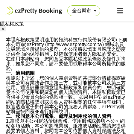
隱私權政策
×
本隱私權政策聲明適用於預約科技行銷股份有限公司(下稱
本公司)於ezPretty (http://www.ezpretty.com.tw) 網域名及
次級網域名所提供的服務。本公司將以慎重且嚴謹之態度
提供全面的保護措施，以確保使用者個人隱私的安全。
在使用本網站時，您同意受本隱私權政策條款及條件所拘
束，如果您不同意，請不要使用或取得本公司所提供的服
務。
一、適用範圍
根據以下所述，您的個人識別資料的某些部分將被揭露給
與本公司有業務合作之第三方，並可能被本公司及第三方
使用。通過註冊並同意隱私權政策和會員合約，您明確同
意本公司使用和揭露您的個人識別資料。本隱私權政策已
合併並與會員合約的條款相一致。 如果用戶對於ezPretty
網站的隱私權聲明或與個人資料相關的任何事項有疑問，
歡迎透過電子郵件與本公司的服務人員聯絡，ezPretty網
站將盡快回覆並進行解釋說明。
二、您同意本公司蒐集、處理及利用您的個人資料
1.當您與本公司網站洽辦業務、使用服務或參與本公司網
站各項活動，本公司將視業務、服務或活動性質請您提供
必要的個人資料，您同意本公司依照個人資料保護法及相