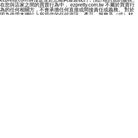
料於行銷活動資訊、商品訊息或新服務等相關行銷，且於
在您與店家之間的買賣行為中， ezpretty.com.tw 不屬於買賣行
首次行銷時，將提供您表示拒絕行銷之方式，本公司不會
為的任何相關方，不會承擔任何直接或間接責任或義務。 對於
向您索取相關費用。如您拒絕接受行銷服務或嗣後欲拒絕
因為使用本網站上所提供的任何資訊、產品、服務及（或）材
時，均可隨時通知本公司，本公司、所屬集團、關係企業
料，而產生或導致的任何損失或損害，ezpretty.com.tw 及其管
或與其合作行銷之第三方業務合作公司或第三方業務合作
理人員、員工或代表人均對此不承擔任何責任。 儘管
公司將立即停止利用您的個人資料行銷。
ezpretty.com.tw 已經盡了適當努力確保本網站上所列的服務符
四、個人資料利用之期間、地區、對象及方式如下
合合理的標準，仍不得將本網站內所列出的任何服務視為
1.期間：您同意於本公司存續期間或依法令之資料保存期
ezpretty.com.tw 推薦的服務，或是認為其代表該服務將會適用
間內，以及您的個人資料蒐集之目的消失或期限屆滿時，
於該用戶。如果該服務不適用於您，ezpretty.com.tw 將對此不
本公司得繼續保存、處理或利用您的個人資料。
承擔任何責任。
2.地區：就中華民國領域內。
網站使用者的守法義務及承諾
3.對象：本公司所屬公司(本公司)及其分公司、本公司之關
本條款構成您與 ezPretty 間之有效契約。 本條款中如有一部無
係企業、其他與本公司有業務往來或合作之機構。
效時，不影響其他條款之效力。 本條款如有未盡之處，雙方均
4.方式：以電話、簡訊、電子郵件、紙本或其他合於當時
應依誠實信用、平等互惠原則，共商解決之道。
科技之適當方式作個人資料之利用，(包括任何依法得利用
年齡和責任
之方式，但不限於使用於本網站或與外部合作之行銷)並於
你向 ezpretty.com.tw您確認您已經達到使用本網站的合法年
法令容許之範圍內，為行銷建檔、揭露、轉介或交互運用
齡。可以針對您在使用本網站時產生的任何責任，形成有約束力
予本公司及其合作對象。
的法律責任。您理解使用本網站時及他人使用您的登錄資訊使用
五、個人資料之類別
本網站時所產生的交易責任。
本聲明所指之個人資料類別如下:
網站連結
1.您提供之資料，包括您的姓名、性別、連絡方式(包括但
本網站可能包含有通往ezpretty.com.tw以外的其他方所運營網站
不限於電話、E-MAIL及地址等)、服務單位、職稱、為完
的超連結。此類超連結僅提供用於參考。此類網站不是由
成收款或付款所需之資料、IＰ位址、及其他得以直接或間
ezpretty.com.tw 控制，我們對其內容不承擔任何責任。在本網
接識別使用者身分之個人資料，及執行職務或業務之必要
站上加入通往此類網站的超連結，並非暗示我們贊同此類網站上
範圍內所需蒐集、處理及利用的個人資料。
的材料或是與其經營人之間存在任何聯繫。
2.為提升服務品質，本公司會依照所提供服務之性質，記
智慧財產權聲明
錄使用者的IP位址、以及在本公司內的瀏覽活動(例如，使
本網站上的所有資訊、內容、圖片、文字、聲音、圖像22、按
用者所使用的軟硬體、所點選的網頁)等資料，但是這些資
鈕、商標、服務標章及商品名稱均受中華民國國家法律及國際條