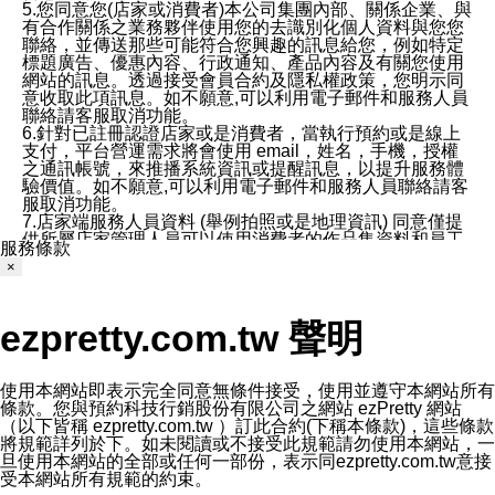
5.您同意您(店家或消費者)本公司集團內部、關係企業、與
有合作關係之業務夥伴使用您的去識別化個人資料與您您
聯絡，並傳送那些可能符合您興趣的訊息給您，例如特定
標題廣告、優惠內容、行政通知、產品內容及有關您使用
網站的訊息。透過接受會員合約及隱私權政策，您明示同
意收取此項訊息。如不願意,可以利用電子郵件和服務人員
聯絡請客服取消功能。
6.針對已註冊認證店家或是消費者，當執行預約或是線上
支付，平台營運需求將會使用 email，姓名，手機，授權
之通訊帳號，來推播系統資訊或提醒訊息，以提升服務體
驗價值。如不願意,可以利用電子郵件和服務人員聯絡請客
服取消功能。
7.店家端服務人員資料 (舉例拍照或是地理資訊) 同意僅提
供所屬店家管理人員可以使用消費者的作品集資料和員工
服務條款
打卡個人圖像行為。本公司及ezPretty平台不會做任何使
×
用。
三、本公司對您個人資料的揭露
1.基於現有服務平台的監管環境，預約科技保證不會揭露
ezpretty.com.tw 聲明
任何店家的營運資訊，且預約科技和店家均不能洩露消費
者的個人資料。然而，在某些情況下，本公司可能會因受
政府要求或法律規定，而被迫向政府或第三方提供資料。
第三方也可能非法地攔截或存取傳輸的私人通訊，或會員
使用本網站即表示完全同意無條件接受，使用並遵守本網站所有
可能濫用或誤用從本公司網站獲得的您的資料。因此，儘
條款。您與預約科技行銷股份有限公司之網站 ezPretty 網站
管本公司使用企業標準的保護措施來保護您的隱私，本公
（以下皆稱 ezpretty.com.tw ）訂此合約(下稱本條款)，這些條款
司並未承諾您的個人識別資料或私人通訊將永遠保密。
將規範詳列於下。如未閱讀或不接受此規範請勿使用本網站，一
2.根據本公司的政策，本公司不會將涉及您的個人識別資
旦使用本網站的全部或任何一部份，表示同ezpretty.com.tw意接
料出租或出售給第三方。
受本網站所有規範的約束。
3. 本公司、所屬集團、關係企業或與其合作行銷之第三方