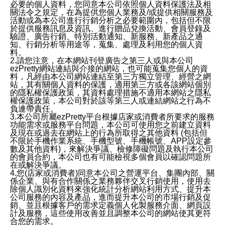
必要的個人資料，您同意本公司依照個人資料保護法及相
關法令之規定，在為提供您個人業務及/或提供相關服務及
活動或為本公司進行行銷分析之必要範圍內，包括但不限
於提供服務訊息及資訊、進行贈品兌換活動、會員登錄及
驗證、廣告行銷、特別活動通知、新服務、新產品之通
知、行銷分析等用途等，蒐集、處理及利用您的個人資
料。
2.請您注意，在本網站刊登廣告之第三人或與本公司
ezPretty網站連結與介接的網站，也可能蒐集您個人的資
料，凡經由本公司網站連結至第三方獨立管理、經營之網
站，其有關個人資料的保護，適用第三方或各該網站個別
的隱私權保護政策，其資料處理措施不適用本網站之隱私
權保護政策，本公司對於該等第三人或連結網站之行為不
負連帶責任。
3.本公司所屬ezPretty平台根據店家或消費者所要求的服務
功能需求或服務平台問題，本公司可使用您之前建立資料
及現在或過去在網站上的行為所取得之其他資料 (包括但
不限於手機作業系統、手機型號、手機帳號、APP設定參
數及其他資料)，來解決爭議、檢修障礙問題及執行本公司
的會員合約，本公司也有可能檢視多個會員以確認問題所
在或解決爭議。
4.您(店家或消費者)同意本公司之營運平台、集團內部、關
係企業、與有合作關係之業務夥伴交叉行銷使用，使用去
除個人識別化資料來強化統計分析網站利用方式、提升本
公司服務的內容及產品，進而提升本公司的市場行銷及促
銷、並且根據客戶的需求定義個人化製服務介面、網頁設
計及服務，這些使用改善並且調整本公司的網站使其更符
合您的需求。