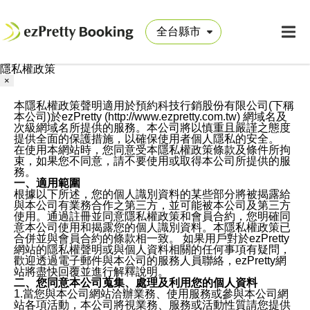
隱私權政策
×
本隱私權政策聲明適用於預約科技行銷股份有限公司(下稱
本公司)於ezPretty (http://www.ezpretty.com.tw) 網域名及
次級網域名所提供的服務。本公司將以慎重且嚴謹之態度
提供全面的保護措施，以確保使用者個人隱私的安全。
在使用本網站時，您同意受本隱私權政策條款及條件所拘
束，如果您不同意，請不要使用或取得本公司所提供的服
務。
一、適用範圍
根據以下所述，您的個人識別資料的某些部分將被揭露給
與本公司有業務合作之第三方，並可能被本公司及第三方
使用。通過註冊並同意隱私權政策和會員合約，您明確同
意本公司使用和揭露您的個人識別資料。本隱私權政策已
合併並與會員合約的條款相一致。 如果用戶對於ezPretty
網站的隱私權聲明或與個人資料相關的任何事項有疑問，
歡迎透過電子郵件與本公司的服務人員聯絡，ezPretty網
站將盡快回覆並進行解釋說明。
二、您同意本公司蒐集、處理及利用您的個人資料
1.當您與本公司網站洽辦業務、使用服務或參與本公司網
站各項活動，本公司將視業務、服務或活動性質請您提供