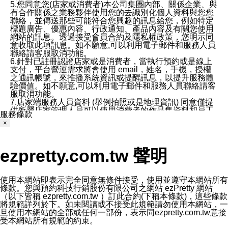
5.您同意您(店家或消費者)本公司集團內部、關係企業、與
有合作關係之業務夥伴使用您的去識別化個人資料與您您
聯絡，並傳送那些可能符合您興趣的訊息給您，例如特定
標題廣告、優惠內容、行政通知、產品內容及有關您使用
網站的訊息。透過接受會員合約及隱私權政策，您明示同
意收取此項訊息。如不願意,可以利用電子郵件和服務人員
聯絡請客服取消功能。
6.針對已註冊認證店家或是消費者，當執行預約或是線上
支付，平台營運需求將會使用 email，姓名，手機，授權
之通訊帳號，來推播系統資訊或提醒訊息，以提升服務體
驗價值。如不願意,可以利用電子郵件和服務人員聯絡請客
服取消功能。
7.店家端服務人員資料 (舉例拍照或是地理資訊) 同意僅提
供所屬店家管理人員可以使用消費者的作品集資料和員工
服務條款
打卡個人圖像行為。本公司及ezPretty平台不會做任何使
×
用。
三、本公司對您個人資料的揭露
1.基於現有服務平台的監管環境，預約科技保證不會揭露
ezpretty.com.tw 聲明
任何店家的營運資訊，且預約科技和店家均不能洩露消費
者的個人資料。然而，在某些情況下，本公司可能會因受
政府要求或法律規定，而被迫向政府或第三方提供資料。
第三方也可能非法地攔截或存取傳輸的私人通訊，或會員
使用本網站即表示完全同意無條件接受，使用並遵守本網站所有
可能濫用或誤用從本公司網站獲得的您的資料。因此，儘
條款。您與預約科技行銷股份有限公司之網站 ezPretty 網站
管本公司使用企業標準的保護措施來保護您的隱私，本公
（以下皆稱 ezpretty.com.tw ）訂此合約(下稱本條款)，這些條款
司並未承諾您的個人識別資料或私人通訊將永遠保密。
將規範詳列於下。如未閱讀或不接受此規範請勿使用本網站，一
2.根據本公司的政策，本公司不會將涉及您的個人識別資
旦使用本網站的全部或任何一部份，表示同ezpretty.com.tw意接
料出租或出售給第三方。
受本網站所有規範的約束。
3. 本公司、所屬集團、關係企業或與其合作行銷之第三方