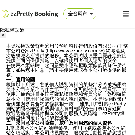
隱私權政策
×
本隱私權政策聲明適用於預約科技行銷股份有限公司(下稱
本公司)於ezPretty (http://www.ezpretty.com.tw) 網域名及
次級網域名所提供的服務。本公司將以慎重且嚴謹之態度
提供全面的保護措施，以確保使用者個人隱私的安全。
在使用本網站時，您同意受本隱私權政策條款及條件所拘
束，如果您不同意，請不要使用或取得本公司所提供的服
務。
一、適用範圍
根據以下所述，您的個人識別資料的某些部分將被揭露給
與本公司有業務合作之第三方，並可能被本公司及第三方
使用。通過註冊並同意隱私權政策和會員合約，您明確同
意本公司使用和揭露您的個人識別資料。本隱私權政策已
合併並與會員合約的條款相一致。 如果用戶對於ezPretty
網站的隱私權聲明或與個人資料相關的任何事項有疑問，
歡迎透過電子郵件與本公司的服務人員聯絡，ezPretty網
站將盡快回覆並進行解釋說明。
二、您同意本公司蒐集、處理及利用您的個人資料
1.當您與本公司網站洽辦業務、使用服務或參與本公司網
站各項活動，本公司將視業務、服務或活動性質請您提供