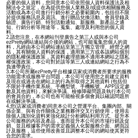
必要的個人資料，您同意本公司依照個人資料保護法及相
關法令之規定，在為提供您個人業務及/或提供相關服務及
活動或為本公司進行行銷分析之必要範圍內，包括但不限
於提供服務訊息及資訊、進行贈品兌換活動、會員登錄及
驗證、廣告行銷、特別活動通知、新服務、新產品之通
知、行銷分析等用途等，蒐集、處理及利用您的個人資
料。
2.請您注意，在本網站刊登廣告之第三人或與本公司
ezPretty網站連結與介接的網站，也可能蒐集您個人的資
料，凡經由本公司網站連結至第三方獨立管理、經營之網
站，其有關個人資料的保護，適用第三方或各該網站個別
的隱私權保護政策，其資料處理措施不適用本網站之隱私
權保護政策，本公司對於該等第三人或連結網站之行為不
負連帶責任。
3.本公司所屬ezPretty平台根據店家或消費者所要求的服務
功能需求或服務平台問題，本公司可使用您之前建立資料
及現在或過去在網站上的行為所取得之其他資料 (包括但
不限於手機作業系統、手機型號、手機帳號、APP設定參
數及其他資料)，來解決爭議、檢修障礙問題及執行本公司
的會員合約，本公司也有可能檢視多個會員以確認問題所
在或解決爭議。
4.您(店家或消費者)同意本公司之營運平台、集團內部、關
係企業、與有合作關係之業務夥伴交叉行銷使用，使用去
除個人識別化資料來強化統計分析網站利用方式、提升本
公司服務的內容及產品，進而提升本公司的市場行銷及促
銷、並且根據客戶的需求定義個人化製服務介面、網頁設
計及服務，這些使用改善並且調整本公司的網站使其更符
合您的需求。