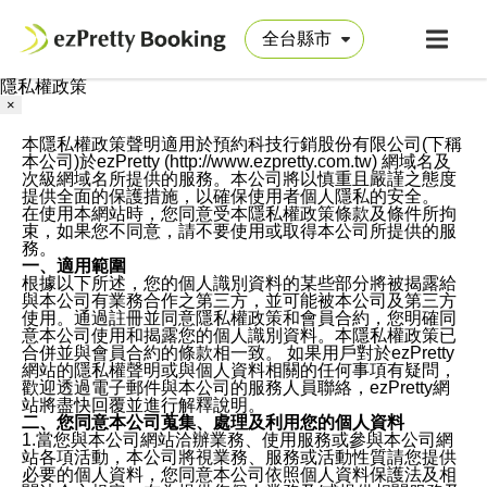
隱私權政策
×
本隱私權政策聲明適用於預約科技行銷股份有限公司(下稱
本公司)於ezPretty (http://www.ezpretty.com.tw) 網域名及
次級網域名所提供的服務。本公司將以慎重且嚴謹之態度
提供全面的保護措施，以確保使用者個人隱私的安全。
在使用本網站時，您同意受本隱私權政策條款及條件所拘
束，如果您不同意，請不要使用或取得本公司所提供的服
務。
一、適用範圍
根據以下所述，您的個人識別資料的某些部分將被揭露給
與本公司有業務合作之第三方，並可能被本公司及第三方
使用。通過註冊並同意隱私權政策和會員合約，您明確同
意本公司使用和揭露您的個人識別資料。本隱私權政策已
合併並與會員合約的條款相一致。 如果用戶對於ezPretty
網站的隱私權聲明或與個人資料相關的任何事項有疑問，
歡迎透過電子郵件與本公司的服務人員聯絡，ezPretty網
站將盡快回覆並進行解釋說明。
二、您同意本公司蒐集、處理及利用您的個人資料
1.當您與本公司網站洽辦業務、使用服務或參與本公司網
站各項活動，本公司將視業務、服務或活動性質請您提供
必要的個人資料，您同意本公司依照個人資料保護法及相