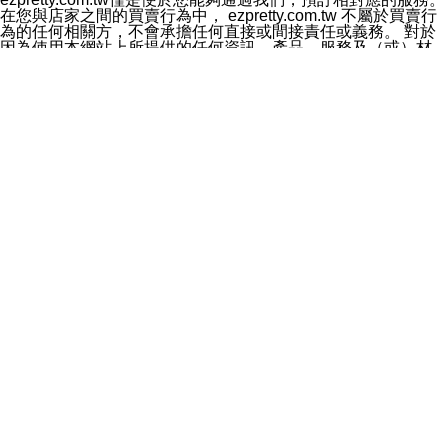
料於行銷活動資訊、商品訊息或新服務等相關行銷，且於
在您與店家之間的買賣行為中， ezpretty.com.tw 不屬於買賣行
首次行銷時，將提供您表示拒絕行銷之方式，本公司不會
為的任何相關方，不會承擔任何直接或間接責任或義務。 對於
向您索取相關費用。如您拒絕接受行銷服務或嗣後欲拒絕
因為使用本網站上所提供的任何資訊、產品、服務及（或）材
時，均可隨時通知本公司，本公司、所屬集團、關係企業
料，而產生或導致的任何損失或損害，ezpretty.com.tw 及其管
或與其合作行銷之第三方業務合作公司或第三方業務合作
理人員、員工或代表人均對此不承擔任何責任。 儘管
公司將立即停止利用您的個人資料行銷。
ezpretty.com.tw 已經盡了適當努力確保本網站上所列的服務符
四、個人資料利用之期間、地區、對象及方式如下
合合理的標準，仍不得將本網站內所列出的任何服務視為
1.期間：您同意於本公司存續期間或依法令之資料保存期
ezpretty.com.tw 推薦的服務，或是認為其代表該服務將會適用
間內，以及您的個人資料蒐集之目的消失或期限屆滿時，
於該用戶。如果該服務不適用於您，ezpretty.com.tw 將對此不
本公司得繼續保存、處理或利用您的個人資料。
承擔任何責任。
2.地區：就中華民國領域內。
網站使用者的守法義務及承諾
3.對象：本公司所屬公司(本公司)及其分公司、本公司之關
本條款構成您與 ezPretty 間之有效契約。 本條款中如有一部無
係企業、其他與本公司有業務往來或合作之機構。
效時，不影響其他條款之效力。 本條款如有未盡之處，雙方均
4.方式：以電話、簡訊、電子郵件、紙本或其他合於當時
應依誠實信用、平等互惠原則，共商解決之道。
科技之適當方式作個人資料之利用，(包括任何依法得利用
年齡和責任
之方式，但不限於使用於本網站或與外部合作之行銷)並於
你向 ezpretty.com.tw您確認您已經達到使用本網站的合法年
法令容許之範圍內，為行銷建檔、揭露、轉介或交互運用
齡。可以針對您在使用本網站時產生的任何責任，形成有約束力
予本公司及其合作對象。
的法律責任。您理解使用本網站時及他人使用您的登錄資訊使用
五、個人資料之類別
本網站時所產生的交易責任。
本聲明所指之個人資料類別如下:
網站連結
1.您提供之資料，包括您的姓名、性別、連絡方式(包括但
本網站可能包含有通往ezpretty.com.tw以外的其他方所運營網站
不限於電話、E-MAIL及地址等)、服務單位、職稱、為完
的超連結。此類超連結僅提供用於參考。此類網站不是由
成收款或付款所需之資料、IＰ位址、及其他得以直接或間
ezpretty.com.tw 控制，我們對其內容不承擔任何責任。在本網
接識別使用者身分之個人資料，及執行職務或業務之必要
站上加入通往此類網站的超連結，並非暗示我們贊同此類網站上
範圍內所需蒐集、處理及利用的個人資料。
的材料或是與其經營人之間存在任何聯繫。
2.為提升服務品質，本公司會依照所提供服務之性質，記
智慧財產權聲明
錄使用者的IP位址、以及在本公司內的瀏覽活動(例如，使
本網站上的所有資訊、內容、圖片、文字、聲音、圖像22、按
用者所使用的軟硬體、所點選的網頁)等資料，但是這些資
鈕、商標、服務標章及商品名稱均受中華民國國家法律及國際條