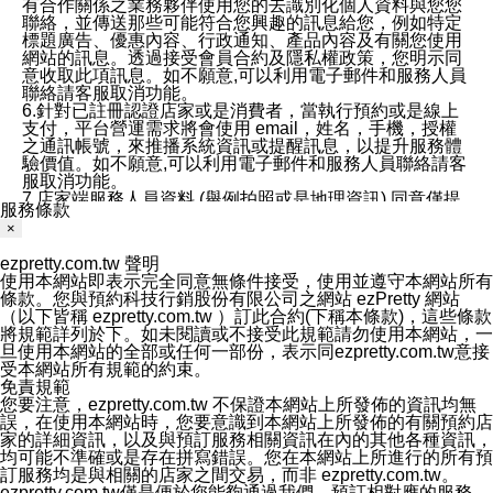
有合作關係之業務夥伴使用您的去識別化個人資料與您您
聯絡，並傳送那些可能符合您興趣的訊息給您，例如特定
標題廣告、優惠內容、行政通知、產品內容及有關您使用
網站的訊息。透過接受會員合約及隱私權政策，您明示同
意收取此項訊息。如不願意,可以利用電子郵件和服務人員
聯絡請客服取消功能。
6.針對已註冊認證店家或是消費者，當執行預約或是線上
支付，平台營運需求將會使用 email，姓名，手機，授權
之通訊帳號，來推播系統資訊或提醒訊息，以提升服務體
驗價值。如不願意,可以利用電子郵件和服務人員聯絡請客
服取消功能。
7.店家端服務人員資料 (舉例拍照或是地理資訊) 同意僅提
服務條款
供所屬店家管理人員可以使用消費者的作品集資料和員工
×
打卡個人圖像行為。本公司及ezPretty平台不會做任何使
用。
ezpretty.com.tw 聲明
三、本公司對您個人資料的揭露
使用本網站即表示完全同意無條件接受，使用並遵守本網站所有
1.基於現有服務平台的監管環境，預約科技保證不會揭露
條款。您與預約科技行銷股份有限公司之網站 ezPretty 網站
任何店家的營運資訊，且預約科技和店家均不能洩露消費
（以下皆稱 ezpretty.com.tw ）訂此合約(下稱本條款)，這些條款
者的個人資料。然而，在某些情況下，本公司可能會因受
將規範詳列於下。如未閱讀或不接受此規範請勿使用本網站，一
政府要求或法律規定，而被迫向政府或第三方提供資料。
旦使用本網站的全部或任何一部份，表示同ezpretty.com.tw意接
第三方也可能非法地攔截或存取傳輸的私人通訊，或會員
受本網站所有規範的約束。
可能濫用或誤用從本公司網站獲得的您的資料。因此，儘
免責規範
管本公司使用企業標準的保護措施來保護您的隱私，本公
您要注意，ezpretty.com.tw 不保證本網站上所發佈的資訊均無
司並未承諾您的個人識別資料或私人通訊將永遠保密。
誤，在使用本網站時，您要意識到本網站上所發佈的有關預約店
2.根據本公司的政策，本公司不會將涉及您的個人識別資
家的詳細資訊，以及與預訂服務相關資訊在內的其他各種資訊，
料出租或出售給第三方。
均可能不準確或是存在拼寫錯誤。您在本網站上所進行的所有預
3. 本公司、所屬集團、關係企業或與其合作行銷之第三方
訂服務均是與相關的店家之間交易，而非 ezpretty.com.tw。
業務合作公司會在您同意之情形下，始得利用您的個人資
ezpretty.com.tw僅是便於您能夠通過我們，預訂相對應的服務。