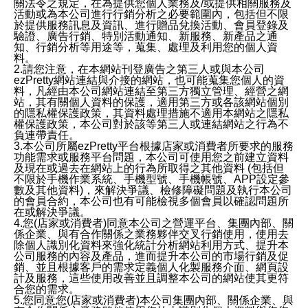
關法令之規定，在為提供您個人業務及/或提供相關服務及
活動或為本公司進行行銷分析之必要範圍內，包括但不限
於提供服務訊息及資訊、進行贈品兌換活動、會員登錄及
驗證、廣告行銷、特別活動通知、新服務、新產品之通
知、行銷分析等用途等，蒐集、處理及利用您的個人資
料。
2.請您注意，在本網站刊登廣告之第三人或與本公司
ezPretty網站連結與介接的網站，也可能蒐集您個人的資
料，凡經由本公司網站連結至第三方獨立管理、經營之網
站，其有關個人資料的保護，適用第三方或各該網站個別
的隱私權保護政策，其資料處理措施不適用本網站之隱私
權保護政策，本公司對於該等第三人或連結網站之行為不
負連帶責任。
3.本公司所屬ezPretty平台根據店家或消費者所要求的服務
功能需求或服務平台問題，本公司可使用您之前建立資料
及現在或過去在網站上的行為所取得之其他資料 (包括但
不限於手機作業系統、手機型號、手機帳號、APP設定參
數及其他資料)，來解決爭議、檢修障礙問題及執行本公司
的會員合約，本公司也有可能檢視多個會員以確認問題所
在或解決爭議。
4.您(店家或消費者)同意本公司之營運平台、集團內部、關
係企業、與有合作關係之業務夥伴交叉行銷使用，使用去
除個人識別化資料來強化統計分析網站利用方式、提升本
公司服務的內容及產品，進而提升本公司的市場行銷及促
銷、並且根據客戶的需求定義個人化製服務介面、網頁設
計及服務，這些使用改善並且調整本公司的網站使其更符
合您的需求。
5.您同意您(店家或消費者)本公司集團內部、關係企業、與