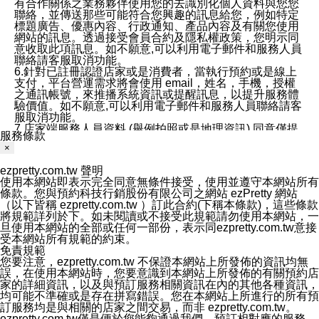
有合作關係之業務夥伴使用您的去識別化個人資料與您您
聯絡，並傳送那些可能符合您興趣的訊息給您，例如特定
標題廣告、優惠內容、行政通知、產品內容及有關您使用
網站的訊息。透過接受會員合約及隱私權政策，您明示同
意收取此項訊息。如不願意,可以利用電子郵件和服務人員
聯絡請客服取消功能。
6.針對已註冊認證店家或是消費者，當執行預約或是線上
支付，平台營運需求將會使用 email，姓名，手機，授權
之通訊帳號，來推播系統資訊或提醒訊息，以提升服務體
驗價值。如不願意,可以利用電子郵件和服務人員聯絡請客
服取消功能。
7.店家端服務人員資料 (舉例拍照或是地理資訊) 同意僅提
服務條款
供所屬店家管理人員可以使用消費者的作品集資料和員工
×
打卡個人圖像行為。本公司及ezPretty平台不會做任何使
用。
ezpretty.com.tw 聲明
三、本公司對您個人資料的揭露
使用本網站即表示完全同意無條件接受，使用並遵守本網站所有
1.基於現有服務平台的監管環境，預約科技保證不會揭露
條款。您與預約科技行銷股份有限公司之網站 ezPretty 網站
任何店家的營運資訊，且預約科技和店家均不能洩露消費
（以下皆稱 ezpretty.com.tw ）訂此合約(下稱本條款)，這些條款
者的個人資料。然而，在某些情況下，本公司可能會因受
將規範詳列於下。如未閱讀或不接受此規範請勿使用本網站，一
政府要求或法律規定，而被迫向政府或第三方提供資料。
旦使用本網站的全部或任何一部份，表示同ezpretty.com.tw意接
第三方也可能非法地攔截或存取傳輸的私人通訊，或會員
受本網站所有規範的約束。
可能濫用或誤用從本公司網站獲得的您的資料。因此，儘
免責規範
管本公司使用企業標準的保護措施來保護您的隱私，本公
您要注意，ezpretty.com.tw 不保證本網站上所發佈的資訊均無
司並未承諾您的個人識別資料或私人通訊將永遠保密。
誤，在使用本網站時，您要意識到本網站上所發佈的有關預約店
2.根據本公司的政策，本公司不會將涉及您的個人識別資
家的詳細資訊，以及與預訂服務相關資訊在內的其他各種資訊，
料出租或出售給第三方。
均可能不準確或是存在拼寫錯誤。您在本網站上所進行的所有預
3. 本公司、所屬集團、關係企業或與其合作行銷之第三方
訂服務均是與相關的店家之間交易，而非 ezpretty.com.tw。
業務合作公司會在您同意之情形下，始得利用您的個人資
ezpretty.com.tw僅是便於您能夠通過我們，預訂相對應的服務。