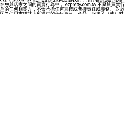
料於行銷活動資訊、商品訊息或新服務等相關行銷，且於
在您與店家之間的買賣行為中， ezpretty.com.tw 不屬於買賣行
首次行銷時，將提供您表示拒絕行銷之方式，本公司不會
為的任何相關方，不會承擔任何直接或間接責任或義務。 對於
向您索取相關費用。如您拒絕接受行銷服務或嗣後欲拒絕
因為使用本網站上所提供的任何資訊、產品、服務及（或）材
時，均可隨時通知本公司，本公司、所屬集團、關係企業
料，而產生或導致的任何損失或損害，ezpretty.com.tw 及其管
或與其合作行銷之第三方業務合作公司或第三方業務合作
理人員、員工或代表人均對此不承擔任何責任。 儘管
公司將立即停止利用您的個人資料行銷。
ezpretty.com.tw 已經盡了適當努力確保本網站上所列的服務符
四、個人資料利用之期間、地區、對象及方式如下
合合理的標準，仍不得將本網站內所列出的任何服務視為
1.期間：您同意於本公司存續期間或依法令之資料保存期
ezpretty.com.tw 推薦的服務，或是認為其代表該服務將會適用
間內，以及您的個人資料蒐集之目的消失或期限屆滿時，
於該用戶。如果該服務不適用於您，ezpretty.com.tw 將對此不
本公司得繼續保存、處理或利用您的個人資料。
承擔任何責任。
2.地區：就中華民國領域內。
網站使用者的守法義務及承諾
3.對象：本公司所屬公司(本公司)及其分公司、本公司之關
本條款構成您與 ezPretty 間之有效契約。 本條款中如有一部無
係企業、其他與本公司有業務往來或合作之機構。
效時，不影響其他條款之效力。 本條款如有未盡之處，雙方均
4.方式：以電話、簡訊、電子郵件、紙本或其他合於當時
應依誠實信用、平等互惠原則，共商解決之道。
科技之適當方式作個人資料之利用，(包括任何依法得利用
年齡和責任
之方式，但不限於使用於本網站或與外部合作之行銷)並於
你向 ezpretty.com.tw您確認您已經達到使用本網站的合法年
法令容許之範圍內，為行銷建檔、揭露、轉介或交互運用
齡。可以針對您在使用本網站時產生的任何責任，形成有約束力
予本公司及其合作對象。
的法律責任。您理解使用本網站時及他人使用您的登錄資訊使用
五、個人資料之類別
本網站時所產生的交易責任。
本聲明所指之個人資料類別如下:
網站連結
1.您提供之資料，包括您的姓名、性別、連絡方式(包括但
本網站可能包含有通往ezpretty.com.tw以外的其他方所運營網站
不限於電話、E-MAIL及地址等)、服務單位、職稱、為完
的超連結。此類超連結僅提供用於參考。此類網站不是由
成收款或付款所需之資料、IＰ位址、及其他得以直接或間
ezpretty.com.tw 控制，我們對其內容不承擔任何責任。在本網
接識別使用者身分之個人資料，及執行職務或業務之必要
站上加入通往此類網站的超連結，並非暗示我們贊同此類網站上
範圍內所需蒐集、處理及利用的個人資料。
的材料或是與其經營人之間存在任何聯繫。
2.為提升服務品質，本公司會依照所提供服務之性質，記
智慧財產權聲明
錄使用者的IP位址、以及在本公司內的瀏覽活動(例如，使
本網站上的所有資訊、內容、圖片、文字、聲音、圖像22、按
用者所使用的軟硬體、所點選的網頁)等資料，但是這些資
鈕、商標、服務標章及商品名稱均受中華民國國家法律及國際條