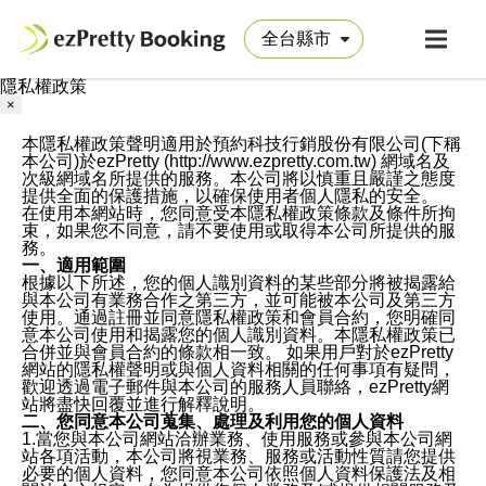
隱私權政策
×
本隱私權政策聲明適用於預約科技行銷股份有限公司(下稱
本公司)於ezPretty (http://www.ezpretty.com.tw) 網域名及
次級網域名所提供的服務。本公司將以慎重且嚴謹之態度
提供全面的保護措施，以確保使用者個人隱私的安全。
在使用本網站時，您同意受本隱私權政策條款及條件所拘
束，如果您不同意，請不要使用或取得本公司所提供的服
務。
一、適用範圍
根據以下所述，您的個人識別資料的某些部分將被揭露給
與本公司有業務合作之第三方，並可能被本公司及第三方
使用。通過註冊並同意隱私權政策和會員合約，您明確同
意本公司使用和揭露您的個人識別資料。本隱私權政策已
合併並與會員合約的條款相一致。 如果用戶對於ezPretty
網站的隱私權聲明或與個人資料相關的任何事項有疑問，
歡迎透過電子郵件與本公司的服務人員聯絡，ezPretty網
站將盡快回覆並進行解釋說明。
二、您同意本公司蒐集、處理及利用您的個人資料
1.當您與本公司網站洽辦業務、使用服務或參與本公司網
站各項活動，本公司將視業務、服務或活動性質請您提供
必要的個人資料，您同意本公司依照個人資料保護法及相