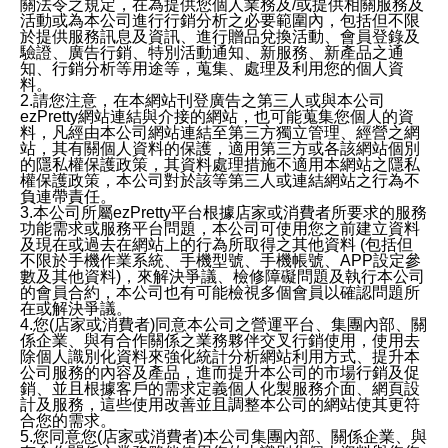
關法令之規定，在為提供您個人業務及/或提供相關服務及
活動或為本公司進行行銷分析之必要範圍內，包括但不限
於提供服務訊息及資訊、進行贈品兌換活動、會員登錄及
驗證、廣告行銷、特別活動通知、新服務、新產品之通
知、行銷分析等用途等，蒐集、處理及利用您的個人資
料。
2.請您注意，在本網站刊登廣告之第三人或與本公司
ezPretty網站連結與介接的網站，也可能蒐集您個人的資
料，凡經由本公司網站連結至第三方獨立管理、經營之網
站，其有關個人資料的保護，適用第三方或各該網站個別
的隱私權保護政策，其資料處理措施不適用本網站之隱私
權保護政策，本公司對於該等第三人或連結網站之行為不
負連帶責任。
3.本公司所屬ezPretty平台根據店家或消費者所要求的服務
功能需求或服務平台問題，本公司可使用您之前建立資料
及現在或過去在網站上的行為所取得之其他資料 (包括但
不限於手機作業系統、手機型號、手機帳號、APP設定參
數及其他資料)，來解決爭議、檢修障礙問題及執行本公司
的會員合約，本公司也有可能檢視多個會員以確認問題所
在或解決爭議。
4.您(店家或消費者)同意本公司之營運平台、集團內部、關
係企業、與有合作關係之業務夥伴交叉行銷使用，使用去
除個人識別化資料來強化統計分析網站利用方式、提升本
公司服務的內容及產品，進而提升本公司的市場行銷及促
銷、並且根據客戶的需求定義個人化製服務介面、網頁設
計及服務，這些使用改善並且調整本公司的網站使其更符
合您的需求。
5.您同意您(店家或消費者)本公司集團內部、關係企業、與