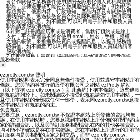
有合作關係之業務夥伴使用您的去識別化個人資料與您您
聯絡，並傳送那些可能符合您興趣的訊息給您，例如特定
標題廣告、優惠內容、行政通知、產品內容及有關您使用
網站的訊息。透過接受會員合約及隱私權政策，您明示同
意收取此項訊息。如不願意,可以利用電子郵件和服務人員
聯絡請客服取消功能。
6.針對已註冊認證店家或是消費者，當執行預約或是線上
支付，平台營運需求將會使用 email，姓名，手機，授權
之通訊帳號，來推播系統資訊或提醒訊息，以提升服務體
驗價值。如不願意,可以利用電子郵件和服務人員聯絡請客
服取消功能。
7.店家端服務人員資料 (舉例拍照或是地理資訊) 同意僅提
服務條款
供所屬店家管理人員可以使用消費者的作品集資料和員工
×
打卡個人圖像行為。本公司及ezPretty平台不會做任何使
用。
ezpretty.com.tw 聲明
三、本公司對您個人資料的揭露
使用本網站即表示完全同意無條件接受，使用並遵守本網站所有
1.基於現有服務平台的監管環境，預約科技保證不會揭露
條款。您與預約科技行銷股份有限公司之網站 ezPretty 網站
任何店家的營運資訊，且預約科技和店家均不能洩露消費
（以下皆稱 ezpretty.com.tw ）訂此合約(下稱本條款)，這些條款
者的個人資料。然而，在某些情況下，本公司可能會因受
將規範詳列於下。如未閱讀或不接受此規範請勿使用本網站，一
政府要求或法律規定，而被迫向政府或第三方提供資料。
旦使用本網站的全部或任何一部份，表示同ezpretty.com.tw意接
第三方也可能非法地攔截或存取傳輸的私人通訊，或會員
受本網站所有規範的約束。
可能濫用或誤用從本公司網站獲得的您的資料。因此，儘
免責規範
管本公司使用企業標準的保護措施來保護您的隱私，本公
您要注意，ezpretty.com.tw 不保證本網站上所發佈的資訊均無
司並未承諾您的個人識別資料或私人通訊將永遠保密。
誤，在使用本網站時，您要意識到本網站上所發佈的有關預約店
2.根據本公司的政策，本公司不會將涉及您的個人識別資
家的詳細資訊，以及與預訂服務相關資訊在內的其他各種資訊，
料出租或出售給第三方。
均可能不準確或是存在拼寫錯誤。您在本網站上所進行的所有預
3. 本公司、所屬集團、關係企業或與其合作行銷之第三方
訂服務均是與相關的店家之間交易，而非 ezpretty.com.tw。
業務合作公司會在您同意之情形下，始得利用您的個人資
ezpretty.com.tw僅是便於您能夠通過我們，預訂相對應的服務。