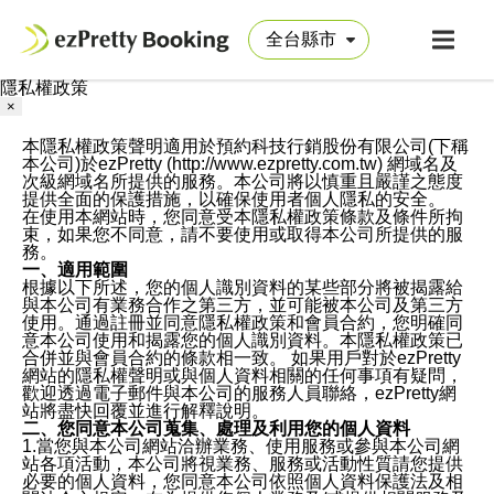
隱私權政策
×
本隱私權政策聲明適用於預約科技行銷股份有限公司(下稱
本公司)於ezPretty (http://www.ezpretty.com.tw) 網域名及
次級網域名所提供的服務。本公司將以慎重且嚴謹之態度
提供全面的保護措施，以確保使用者個人隱私的安全。
在使用本網站時，您同意受本隱私權政策條款及條件所拘
束，如果您不同意，請不要使用或取得本公司所提供的服
務。
一、適用範圍
根據以下所述，您的個人識別資料的某些部分將被揭露給
與本公司有業務合作之第三方，並可能被本公司及第三方
使用。通過註冊並同意隱私權政策和會員合約，您明確同
意本公司使用和揭露您的個人識別資料。本隱私權政策已
合併並與會員合約的條款相一致。 如果用戶對於ezPretty
網站的隱私權聲明或與個人資料相關的任何事項有疑問，
歡迎透過電子郵件與本公司的服務人員聯絡，ezPretty網
站將盡快回覆並進行解釋說明。
二、您同意本公司蒐集、處理及利用您的個人資料
1.當您與本公司網站洽辦業務、使用服務或參與本公司網
站各項活動，本公司將視業務、服務或活動性質請您提供
必要的個人資料，您同意本公司依照個人資料保護法及相