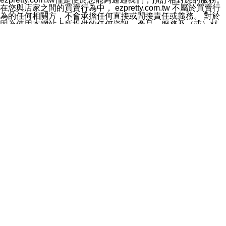
料於行銷活動資訊、商品訊息或新服務等相關行銷，且於
在您與店家之間的買賣行為中， ezpretty.com.tw 不屬於買賣行
首次行銷時，將提供您表示拒絕行銷之方式，本公司不會
為的任何相關方，不會承擔任何直接或間接責任或義務。 對於
向您索取相關費用。如您拒絕接受行銷服務或嗣後欲拒絕
因為使用本網站上所提供的任何資訊、產品、服務及（或）材
時，均可隨時通知本公司，本公司、所屬集團、關係企業
料，而產生或導致的任何損失或損害，ezpretty.com.tw 及其管
或與其合作行銷之第三方業務合作公司或第三方業務合作
理人員、員工或代表人均對此不承擔任何責任。 儘管
公司將立即停止利用您的個人資料行銷。
ezpretty.com.tw 已經盡了適當努力確保本網站上所列的服務符
四、個人資料利用之期間、地區、對象及方式如下
合合理的標準，仍不得將本網站內所列出的任何服務視為
1.期間：您同意於本公司存續期間或依法令之資料保存期
ezpretty.com.tw 推薦的服務，或是認為其代表該服務將會適用
間內，以及您的個人資料蒐集之目的消失或期限屆滿時，
於該用戶。如果該服務不適用於您，ezpretty.com.tw 將對此不
本公司得繼續保存、處理或利用您的個人資料。
承擔任何責任。
2.地區：就中華民國領域內。
網站使用者的守法義務及承諾
3.對象：本公司所屬公司(本公司)及其分公司、本公司之關
本條款構成您與 ezPretty 間之有效契約。 本條款中如有一部無
係企業、其他與本公司有業務往來或合作之機構。
效時，不影響其他條款之效力。 本條款如有未盡之處，雙方均
4.方式：以電話、簡訊、電子郵件、紙本或其他合於當時
應依誠實信用、平等互惠原則，共商解決之道。
科技之適當方式作個人資料之利用，(包括任何依法得利用
年齡和責任
之方式，但不限於使用於本網站或與外部合作之行銷)並於
你向 ezpretty.com.tw您確認您已經達到使用本網站的合法年
法令容許之範圍內，為行銷建檔、揭露、轉介或交互運用
齡。可以針對您在使用本網站時產生的任何責任，形成有約束力
予本公司及其合作對象。
的法律責任。您理解使用本網站時及他人使用您的登錄資訊使用
五、個人資料之類別
本網站時所產生的交易責任。
本聲明所指之個人資料類別如下:
網站連結
1.您提供之資料，包括您的姓名、性別、連絡方式(包括但
本網站可能包含有通往ezpretty.com.tw以外的其他方所運營網站
不限於電話、E-MAIL及地址等)、服務單位、職稱、為完
的超連結。此類超連結僅提供用於參考。此類網站不是由
成收款或付款所需之資料、IＰ位址、及其他得以直接或間
ezpretty.com.tw 控制，我們對其內容不承擔任何責任。在本網
接識別使用者身分之個人資料，及執行職務或業務之必要
站上加入通往此類網站的超連結，並非暗示我們贊同此類網站上
範圍內所需蒐集、處理及利用的個人資料。
的材料或是與其經營人之間存在任何聯繫。
2.為提升服務品質，本公司會依照所提供服務之性質，記
智慧財產權聲明
錄使用者的IP位址、以及在本公司內的瀏覽活動(例如，使
本網站上的所有資訊、內容、圖片、文字、聲音、圖像22、按
用者所使用的軟硬體、所點選的網頁)等資料，但是這些資
鈕、商標、服務標章及商品名稱均受中華民國國家法律及國際條