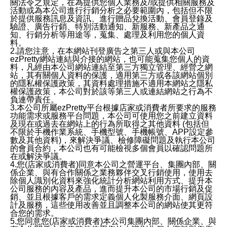
關法令之規定，在為提供您個人業務及/或提供相關服務及
活動或為本公司進行行銷分析之必要範圍內，包括但不限
於提供服務訊息及資訊、進行贈品兌換活動、會員登錄及
驗證、廣告行銷、特別活動通知、新服務、新產品之通
知、行銷分析等用途等，蒐集、處理及利用您的個人資
料。
2.請您注意，在本網站刊登廣告之第三人或與本公司
ezPretty網站連結與介接的網站，也可能蒐集您個人的資
料，凡經由本公司網站連結至第三方獨立管理、經營之網
站，其有關個人資料的保護，適用第三方或各該網站個別
的隱私權保護政策，其資料處理措施不適用本網站之隱私
權保護政策，本公司對於該等第三人或連結網站之行為不
負連帶責任。
3.本公司所屬ezPretty平台根據店家或消費者所要求的服務
功能需求或服務平台問題，本公司可使用您之前建立資料
及現在或過去在網站上的行為所取得之其他資料 (包括但
不限於手機作業系統、手機型號、手機帳號、APP設定參
數及其他資料)，來解決爭議、檢修障礙問題及執行本公司
的會員合約，本公司也有可能檢視多個會員以確認問題所
在或解決爭議。
4.您(店家或消費者)同意本公司之營運平台、集團內部、關
係企業、與有合作關係之業務夥伴交叉行銷使用，使用去
除個人識別化資料來強化統計分析網站利用方式、提升本
公司服務的內容及產品，進而提升本公司的市場行銷及促
銷、並且根據客戶的需求定義個人化製服務介面、網頁設
計及服務，這些使用改善並且調整本公司的網站使其更符
合您的需求。
5.您同意您(店家或消費者)本公司集團內部、關係企業、與