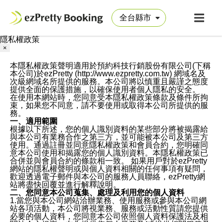
隱私權政策
×
本隱私權政策聲明適用於預約科技行銷股份有限公司(下稱
本公司)於ezPretty (http://www.ezpretty.com.tw) 網域名及
次級網域名所提供的服務。本公司將以慎重且嚴謹之態度
提供全面的保護措施，以確保使用者個人隱私的安全。
在使用本網站時，您同意受本隱私權政策條款及條件所拘
束，如果您不同意，請不要使用或取得本公司所提供的服
務。
一、適用範圍
根據以下所述，您的個人識別資料的某些部分將被揭露給
與本公司有業務合作之第三方，並可能被本公司及第三方
使用。通過註冊並同意隱私權政策和會員合約，您明確同
意本公司使用和揭露您的個人識別資料。本隱私權政策已
合併並與會員合約的條款相一致。 如果用戶對於ezPretty
網站的隱私權聲明或與個人資料相關的任何事項有疑問，
歡迎透過電子郵件與本公司的服務人員聯絡，ezPretty網
站將盡快回覆並進行解釋說明。
二、您同意本公司蒐集、處理及利用您的個人資料
1.當您與本公司網站洽辦業務、使用服務或參與本公司網
站各項活動，本公司將視業務、服務或活動性質請您提供
必要的個人資料，您同意本公司依照個人資料保護法及相