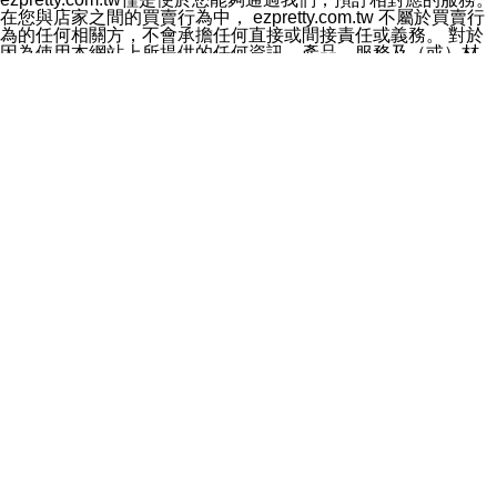
料於行銷活動資訊、商品訊息或新服務等相關行銷，且於
在您與店家之間的買賣行為中， ezpretty.com.tw 不屬於買賣行
首次行銷時，將提供您表示拒絕行銷之方式，本公司不會
為的任何相關方，不會承擔任何直接或間接責任或義務。 對於
向您索取相關費用。如您拒絕接受行銷服務或嗣後欲拒絕
因為使用本網站上所提供的任何資訊、產品、服務及（或）材
時，均可隨時通知本公司，本公司、所屬集團、關係企業
料，而產生或導致的任何損失或損害，ezpretty.com.tw 及其管
或與其合作行銷之第三方業務合作公司或第三方業務合作
理人員、員工或代表人均對此不承擔任何責任。 儘管
公司將立即停止利用您的個人資料行銷。
ezpretty.com.tw 已經盡了適當努力確保本網站上所列的服務符
四、個人資料利用之期間、地區、對象及方式如下
合合理的標準，仍不得將本網站內所列出的任何服務視為
1.期間：您同意於本公司存續期間或依法令之資料保存期
ezpretty.com.tw 推薦的服務，或是認為其代表該服務將會適用
間內，以及您的個人資料蒐集之目的消失或期限屆滿時，
於該用戶。如果該服務不適用於您，ezpretty.com.tw 將對此不
本公司得繼續保存、處理或利用您的個人資料。
承擔任何責任。
2.地區：就中華民國領域內。
網站使用者的守法義務及承諾
3.對象：本公司所屬公司(本公司)及其分公司、本公司之關
本條款構成您與 ezPretty 間之有效契約。 本條款中如有一部無
係企業、其他與本公司有業務往來或合作之機構。
效時，不影響其他條款之效力。 本條款如有未盡之處，雙方均
4.方式：以電話、簡訊、電子郵件、紙本或其他合於當時
應依誠實信用、平等互惠原則，共商解決之道。
科技之適當方式作個人資料之利用，(包括任何依法得利用
年齡和責任
之方式，但不限於使用於本網站或與外部合作之行銷)並於
你向 ezpretty.com.tw您確認您已經達到使用本網站的合法年
法令容許之範圍內，為行銷建檔、揭露、轉介或交互運用
齡。可以針對您在使用本網站時產生的任何責任，形成有約束力
予本公司及其合作對象。
的法律責任。您理解使用本網站時及他人使用您的登錄資訊使用
五、個人資料之類別
本網站時所產生的交易責任。
本聲明所指之個人資料類別如下:
網站連結
1.您提供之資料，包括您的姓名、性別、連絡方式(包括但
本網站可能包含有通往ezpretty.com.tw以外的其他方所運營網站
不限於電話、E-MAIL及地址等)、服務單位、職稱、為完
的超連結。此類超連結僅提供用於參考。此類網站不是由
成收款或付款所需之資料、IＰ位址、及其他得以直接或間
ezpretty.com.tw 控制，我們對其內容不承擔任何責任。在本網
接識別使用者身分之個人資料，及執行職務或業務之必要
站上加入通往此類網站的超連結，並非暗示我們贊同此類網站上
範圍內所需蒐集、處理及利用的個人資料。
的材料或是與其經營人之間存在任何聯繫。
2.為提升服務品質，本公司會依照所提供服務之性質，記
智慧財產權聲明
錄使用者的IP位址、以及在本公司內的瀏覽活動(例如，使
本網站上的所有資訊、內容、圖片、文字、聲音、圖像22、按
用者所使用的軟硬體、所點選的網頁)等資料，但是這些資
鈕、商標、服務標章及商品名稱均受中華民國國家法律及國際條