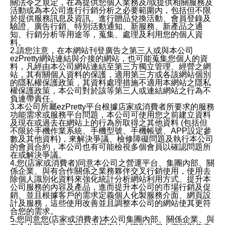
關法令之規定，在為提供您個人業務及/或提供相關服務及
活動或為本公司進行行銷分析之必要範圍內，包括但不限
於提供服務訊息及資訊、進行贈品兌換活動、會員登錄及
驗證、廣告行銷、特別活動通知、新服務、新產品之通
知、行銷分析等用途等，蒐集、處理及利用您的個人資
料。
2.請您注意，在本網站刊登廣告之第三人或與本公司
ezPretty網站連結與介接的網站，也可能蒐集您個人的資
料，凡經由本公司網站連結至第三方獨立管理、經營之網
站，其有關個人資料的保護，適用第三方或各該網站個別
的隱私權保護政策，其資料處理措施不適用本網站之隱私
權保護政策，本公司對於該等第三人或連結網站之行為不
負連帶責任。
3.本公司所屬ezPretty平台根據店家或消費者所要求的服務
功能需求或服務平台問題，本公司可使用您之前建立資料
及現在或過去在網站上的行為所取得之其他資料 (包括但
不限於手機作業系統、手機型號、手機帳號、APP設定參
數及其他資料)，來解決爭議、檢修障礙問題及執行本公司
的會員合約，本公司也有可能檢視多個會員以確認問題所
在或解決爭議。
4.您(店家或消費者)同意本公司之營運平台、集團內部、關
係企業、與有合作關係之業務夥伴交叉行銷使用，使用去
除個人識別化資料來強化統計分析網站利用方式、提升本
公司服務的內容及產品，進而提升本公司的市場行銷及促
銷、並且根據客戶的需求定義個人化製服務介面、網頁設
計及服務，這些使用改善並且調整本公司的網站使其更符
合您的需求。
5.您同意您(店家或消費者)本公司集團內部、關係企業、與