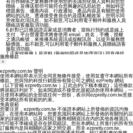
有合作關係之業務夥伴使用您的去識別化個人資料與您您
聯絡，並傳送那些可能符合您興趣的訊息給您，例如特定
標題廣告、優惠內容、行政通知、產品內容及有關您使用
網站的訊息。透過接受會員合約及隱私權政策，您明示同
意收取此項訊息。如不願意,可以利用電子郵件和服務人員
聯絡請客服取消功能。
6.針對已註冊認證店家或是消費者，當執行預約或是線上
支付，平台營運需求將會使用 email，姓名，手機，授權
之通訊帳號，來推播系統資訊或提醒訊息，以提升服務體
驗價值。如不願意,可以利用電子郵件和服務人員聯絡請客
服取消功能。
7.店家端服務人員資料 (舉例拍照或是地理資訊) 同意僅提
服務條款
供所屬店家管理人員可以使用消費者的作品集資料和員工
×
打卡個人圖像行為。本公司及ezPretty平台不會做任何使
用。
ezpretty.com.tw 聲明
三、本公司對您個人資料的揭露
使用本網站即表示完全同意無條件接受，使用並遵守本網站所有
1.基於現有服務平台的監管環境，預約科技保證不會揭露
條款。您與預約科技行銷股份有限公司之網站 ezPretty 網站
任何店家的營運資訊，且預約科技和店家均不能洩露消費
（以下皆稱 ezpretty.com.tw ）訂此合約(下稱本條款)，這些條款
者的個人資料。然而，在某些情況下，本公司可能會因受
將規範詳列於下。如未閱讀或不接受此規範請勿使用本網站，一
政府要求或法律規定，而被迫向政府或第三方提供資料。
旦使用本網站的全部或任何一部份，表示同ezpretty.com.tw意接
第三方也可能非法地攔截或存取傳輸的私人通訊，或會員
受本網站所有規範的約束。
可能濫用或誤用從本公司網站獲得的您的資料。因此，儘
免責規範
管本公司使用企業標準的保護措施來保護您的隱私，本公
您要注意，ezpretty.com.tw 不保證本網站上所發佈的資訊均無
司並未承諾您的個人識別資料或私人通訊將永遠保密。
誤，在使用本網站時，您要意識到本網站上所發佈的有關預約店
2.根據本公司的政策，本公司不會將涉及您的個人識別資
家的詳細資訊，以及與預訂服務相關資訊在內的其他各種資訊，
料出租或出售給第三方。
均可能不準確或是存在拼寫錯誤。您在本網站上所進行的所有預
3. 本公司、所屬集團、關係企業或與其合作行銷之第三方
訂服務均是與相關的店家之間交易，而非 ezpretty.com.tw。
業務合作公司會在您同意之情形下，始得利用您的個人資
ezpretty.com.tw僅是便於您能夠通過我們，預訂相對應的服務。