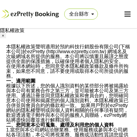
隱私權政策
×
本隱私權政策聲明適用於預約科技行銷股份有限公司(下稱
本公司)於ezPretty (http://www.ezpretty.com.tw) 網域名及
次級網域名所提供的服務。本公司將以慎重且嚴謹之態度
提供全面的保護措施，以確保使用者個人隱私的安全。
在使用本網站時，您同意受本隱私權政策條款及條件所拘
束，如果您不同意，請不要使用或取得本公司所提供的服
務。
一、適用範圍
根據以下所述，您的個人識別資料的某些部分將被揭露給
與本公司有業務合作之第三方，並可能被本公司及第三方
使用。通過註冊並同意隱私權政策和會員合約，您明確同
意本公司使用和揭露您的個人識別資料。本隱私權政策已
合併並與會員合約的條款相一致。 如果用戶對於ezPretty
網站的隱私權聲明或與個人資料相關的任何事項有疑問，
歡迎透過電子郵件與本公司的服務人員聯絡，ezPretty網
站將盡快回覆並進行解釋說明。
二、您同意本公司蒐集、處理及利用您的個人資料
1.當您與本公司網站洽辦業務、使用服務或參與本公司網
站各項活動，本公司將視業務、服務或活動性質請您提供