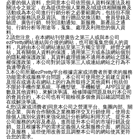
必要的個人資料，您同意本公司依照個人資料保護法及相
關法令之規定，在為提供您個人業務及/或提供相關服務及
活動或為本公司進行行銷分析之必要範圍內，包括但不限
於提供服務訊息及資訊、進行贈品兌換活動、會員登錄及
驗證、廣告行銷、特別活動通知、新服務、新產品之通
知、行銷分析等用途等，蒐集、處理及利用您的個人資
料。
2.請您注意，在本網站刊登廣告之第三人或與本公司
ezPretty網站連結與介接的網站，也可能蒐集您個人的資
料，凡經由本公司網站連結至第三方獨立管理、經營之網
站，其有關個人資料的保護，適用第三方或各該網站個別
的隱私權保護政策，其資料處理措施不適用本網站之隱私
權保護政策，本公司對於該等第三人或連結網站之行為不
負連帶責任。
3.本公司所屬ezPretty平台根據店家或消費者所要求的服務
功能需求或服務平台問題，本公司可使用您之前建立資料
及現在或過去在網站上的行為所取得之其他資料 (包括但
不限於手機作業系統、手機型號、手機帳號、APP設定參
數及其他資料)，來解決爭議、檢修障礙問題及執行本公司
的會員合約，本公司也有可能檢視多個會員以確認問題所
在或解決爭議。
4.您(店家或消費者)同意本公司之營運平台、集團內部、關
係企業、與有合作關係之業務夥伴交叉行銷使用，使用去
除個人識別化資料來強化統計分析網站利用方式、提升本
公司服務的內容及產品，進而提升本公司的市場行銷及促
銷、並且根據客戶的需求定義個人化製服務介面、網頁設
計及服務，這些使用改善並且調整本公司的網站使其更符
合您的需求。