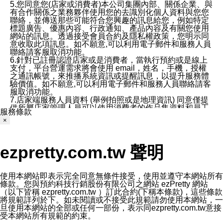
5.您同意您(店家或消費者)本公司集團內部、關係企業、與
有合作關係之業務夥伴使用您的去識別化個人資料與您您
聯絡，並傳送那些可能符合您興趣的訊息給您，例如特定
標題廣告、優惠內容、行政通知、產品內容及有關您使用
網站的訊息。透過接受會員合約及隱私權政策，您明示同
意收取此項訊息。如不願意,可以利用電子郵件和服務人員
聯絡請客服取消功能。
6.針對已註冊認證店家或是消費者，當執行預約或是線上
支付，平台營運需求將會使用 email，姓名，手機，授權
之通訊帳號，來推播系統資訊或提醒訊息，以提升服務體
驗價值。如不願意,可以利用電子郵件和服務人員聯絡請客
服取消功能。
7.店家端服務人員資料 (舉例拍照或是地理資訊) 同意僅提
供所屬店家管理人員可以使用消費者的作品集資料和員工
服務條款
打卡個人圖像行為。本公司及ezPretty平台不會做任何使
×
用。
三、本公司對您個人資料的揭露
1.基於現有服務平台的監管環境，預約科技保證不會揭露
ezpretty.com.tw 聲明
任何店家的營運資訊，且預約科技和店家均不能洩露消費
者的個人資料。然而，在某些情況下，本公司可能會因受
政府要求或法律規定，而被迫向政府或第三方提供資料。
第三方也可能非法地攔截或存取傳輸的私人通訊，或會員
使用本網站即表示完全同意無條件接受，使用並遵守本網站所有
可能濫用或誤用從本公司網站獲得的您的資料。因此，儘
條款。您與預約科技行銷股份有限公司之網站 ezPretty 網站
管本公司使用企業標準的保護措施來保護您的隱私，本公
（以下皆稱 ezpretty.com.tw ）訂此合約(下稱本條款)，這些條款
司並未承諾您的個人識別資料或私人通訊將永遠保密。
將規範詳列於下。如未閱讀或不接受此規範請勿使用本網站，一
2.根據本公司的政策，本公司不會將涉及您的個人識別資
旦使用本網站的全部或任何一部份，表示同ezpretty.com.tw意接
料出租或出售給第三方。
受本網站所有規範的約束。
3. 本公司、所屬集團、關係企業或與其合作行銷之第三方