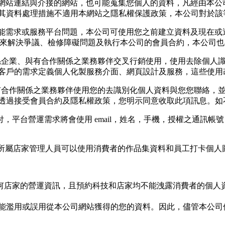
etty網站連結與介接的網站，也可能蒐集您個人的資料，凡經由
其資料處理措施不適用本網站之隱私權保護政策，本公司對於該
的服務功能需求或服務平台問題，本公司可使用您之前建立資料及現在
)，來解決爭議、檢修障礙問題及執行本公司的會員合約，本公司
關係企業、與有合作關係之業務夥伴交叉行銷使用，使用去除個人
客戶的需求定義個人化製服務介面、網頁設計及服務，這些使用
與有合作關係之業務夥伴使用您的去識別化個人資料與您您聯絡，
透過接受會員合約及隱私權政策，您明示同意收取此項訊息。如
付，平台營運需求將會使用 email，姓名，手機，授權之通訊
供所屬店家管理人員可以使用消費者的作品集資料和員工打卡個人圖像
任何店家的營運資訊，且預約科技和店家均不能洩露消費者的個人
能濫用或誤用從本公司網站獲得的您的資料。因此，儘管本公司