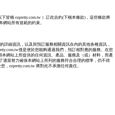
使用的軟硬體、所點選的網頁)等資料，但是這些資料僅供作流
zpretty.com.tw ）訂此合約(下稱本條款)，這些條款將
接受本網站所有規範的約束。
利害關係人之權益、售後服務、經營合於營業登記項目或組
的個人資料。
預約店家的詳細資訊，以及與預訂服務相關資訊在內的其他各種資訊，
成前揭特定目的之方式(包括但不限於電腦處理、郵寄、電
etty.com.tw僅是便於您能夠通過我們，預訂相對應的服務。在您
於因為使用本網站上所提供的任何資訊、產品、服務及（或）材料，而產
.tw 已經盡了適當努力確保本網站上所列的服務符合合理的標準，仍不得
pretty.com.tw 將對此不承擔任何責任。
強化資訊安全，防止駭客攻擊以及異地備援。
料免於公司內外部的會員未經授權的存取。
均應依誠實信用、平等互惠原則，共商解決之道。
訊息等。
束力的法律責任。您理解使用本網站時及他人使用您的登錄資訊使用本