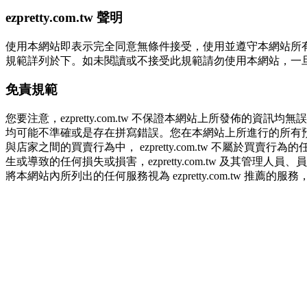
ezpretty.com.tw 聲明
2.為提升服務品質，本公司會依照所提供服務之性質，記錄
量分析和網路行為調查，以便於改善本公司的服務品質，資
使用本網站即表示完全同意無條件接受，使用並遵守本網站所有條款。您與
六、蒐集、處理及利用您的個人資料之目的
規範詳列於下。如未閱讀或不接受此規範請勿使用本網站，一旦使用本
1.本公司為提供良好服務、客戶管理與服務、提供預約服
免責規範
織章程所定之業務及執行職務或業務之必要範圍內等以及為
您要注意，ezpretty.com.tw 不保證本網站上所發
2.本公司僅蒐集為執行上述特定目的所必要提供之個人資
均可能不準確或是存在拼寫錯誤。您在本網站上所進行的所有預訂服務均是
話、傳真)，於中華民國境內及法令許可之範圍內加以處理
與店家之間的買賣行為中， ezpretty.com.tw 不屬
生或導致的任何損失或損害，ezpretty.com.tw 及其管理人
七、資料安全性
將本網站內所列出的任何服務視為 ezpretty.com.tw 推薦
1、本公司ezPretty網站平台使用企業標準慣例來保護
網站使用者的守法義務及承諾
2.本公司ezPretty網站將資料視為必須保護其免於滅
本條款構成您與 ezPretty 間之有效契約。 本條款中如
八、查詢或更正的方式
年齡和責任
用戶個人資料有變更、或發現個人資料不正確的時候，可以隨時
九、Instagram貼文同步功能
你向 ezpretty.com.tw您確認您已經達到使用本網
網站時所產生的交易責任。