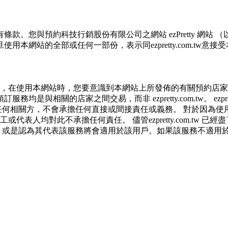
使用者的IP位址、以及在本公司內的瀏覽活動(例如，使用者所
料僅用於總量上分析，不會和特定個人相連繫。
預約科技行銷股份有限公司之網站 ezPretty 網站 （以下皆稱 e
網站的全部或任何一部份，表示同ezpretty.com.tw意
務及其他電子商務服務、履行法定或合約義務、保護當事人及相關
本公司行銷等目的，依照各該服務之性質，蒐集、處理及利用您
佈的資訊均無誤，在使用本網站時，您要意識到本網站上所發佈的有關
料，並在前揭特定目的存續期間及法令規定之期間內，以有利於達
與相關的店家之間交易，而非 ezpretty.com.tw。 ezpr
及利用。
於買賣行為的任何相關方，不會承擔任何直接或間接責任或義務。 對
員、員工或代表人均對此不承擔任何責任。 儘管ezpretty.com
的服務，或是認為其代表該服務將會適用於該用戶。如果該服務不適用於您，ez
您個人辨認資料的秘密性，特別使用最高等級亞馬遜機房及防火牆來
失及未經授權而存取的資產，本公司使用多項安全措施以保護此類資
有一部無效時，不影響其他條款之效力。 本條款如有未盡之處，雙方
在本公司ezPretty網站中要求更正，包括要求停止寄發相關
站的合法年齡。可以針對您在使用本網站時產生的任何責任，形成有約