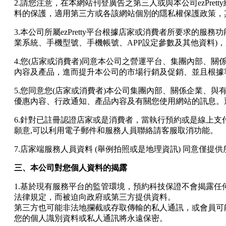
2.請您注意，在本網站刊登廣告之第三人或與本公司ezPr
料的保護，適用第三方或各該網站個別的隱私權保護政策，
3.本公司所屬ezPretty平台根據店家或消費者所要求
業系統、手機型號、手機帳號、APP設定參數及其他資料
4.您(店家或消費者)同意本公司之營運平台、集團內部、
內容及產品，進而提升本公司的市場行銷及促銷、並且根據
5.您同意您(店家或消費者)本公司集團內部、關係企業、
優惠內容、行政通知、產品內容及有關您使用網站的訊息。
6.針對已註冊認證店家或是消費者，當執行預約或是線上支
願意,可以利用電子郵件和服務人員聯絡請客服取消功能。
7.店家端服務人員資料 (舉例拍照或是地理資訊) 同意僅提
三、本公司對您個人資料的揭露
1.基於現有服務平台的監管環境，預約科技保證不會揭露
法律規定，而被迫向政府或第三方提供資料。
第三方也可能非法地攔截或存取傳輸的私人通訊，或會員可
您的個人識別資料或私人通訊將永遠保密。