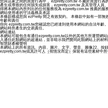
您與店家之間的買賣行為中， ezpretty.com.tw 不
3.LINE 帳號未封鎖傳送訊息之 LINE 官方帳號。
產生或導致的任何損失或損害，ezpretty.com.tw 及其管理
欲變更通知型訊息的設定，操作如下：
得將本網站內所列出的任何服務視為 ezpretty.com.tw 推
1.點選「主頁」＞「設定」
網站使用者的守法義務及承諾
2.點選「隱私設定」
本條款構成您與 ezPretty 間之有效契約。 本條款中如
3.點選「提供使用資料」
年齡和責任
4.點選「LINE通知型訊息」
你向 ezpretty.com.tw您確認您已經達到使用本網站
5.開關「接收LINE通知型訊息」
網站時所產生的交易責任。
❗️關閉「接收通知型訊息」後，將不會接收到來自任何企業
網站連結
本網站可能包含有通往ezpretty.com.tw以外的其他方所運營
入通往此類網站的超連結，並非暗示我們贊同此類網站上的材料
智慧財產權聲明
本網站上的所有資訊、內容、圖片、文字、聲音、圖像22、按
ezpretty.com.tw或其許可人（視情況而定）保留有
改、拷貝、傳播、發送、顯示、執行、複製、發佈、模仿、轉發
法或其他智慧財產權或 ezpretty.com.tw、其許可人
賠償
您同意因您使用本網站，而導致 ezpretty.com.tw、
您承擔賠償並保證 ezpretty.com.tw、其分公司、所屬機
免責聲明
您對本網站的所有使用均由您自擔風險。 因下載使用、參考或
己承擔全部責任。您同意 ezpretty.com.tw 及向ezpr
全部的索賠權利，無論是基於合約、侵權行為或其他依據。 ezpr
那些可損害或影響本網站管理、安全性、公正性和完整性，或是損害或
漏、中斷、刪除、缺陷、延遲或任何事件或事故，ezpretty.
其中包括但不僅限於有關本網站上服務、資訊及（或）聲明的保證或承
時間內對任一條款或多條條款的強制實施，不得將此視為放棄這
法律效應。 ezpretty.com.tw有權隨時變更本使用條