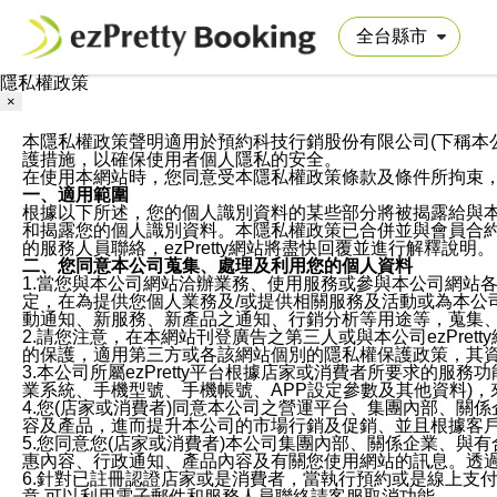
隱私權政策
×
本隱私權政策聲明適用於預約科技行銷股份有限公司(下稱本公司)於ezP
護措施，以確保使用者個人隱私的安全。
在使用本網站時，您同意受本隱私權政策條款及條件所拘束
一、適用範圍
根據以下所述，您的個人識別資料的某些部分將被揭露給與
和揭露您的個人識別資料。本隱私權政策已合併並與會員合約的
的服務人員聯絡，ezPretty網站將盡快回覆並進行解釋說明。
二、您同意本公司蒐集、處理及利用您的個人資料
1.當您與本公司網站洽辦業務、使用服務或參與本公司網站
定，在為提供您個人業務及/或提供相關服務及活動或為本
動通知、新服務、新產品之通知、行銷分析等用途等，蒐集
2.請您注意，在本網站刊登廣告之第三人或與本公司ezPr
的保護，適用第三方或各該網站個別的隱私權保護政策，其
3.本公司所屬ezPretty平台根據店家或消費者所要求的
業系統、手機型號、手機帳號、APP設定參數及其他資料)
4.您(店家或消費者)同意本公司之營運平台、集團內部、
容及產品，進而提升本公司的市場行銷及促銷、並且根據客
5.您同意您(店家或消費者)本公司集團內部、關係企業、
惠內容、行政通知、產品內容及有關您使用網站的訊息。透過
6.針對已註冊認證店家或是消費者，當執行預約或是線上支付
意,可以利用電子郵件和服務人員聯絡請客服取消功能。