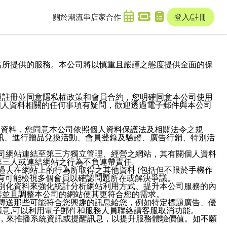
關於潮流串
店家合作
登入/註冊
域名及次級網域名所提供的服務。本公司將以慎重且嚴謹之態度提供全面的保
過註冊並同意隱私權政策和會員合約，您明確同意本公司使用
與個人資料相關的任何事項有疑問，歡迎透過電子郵件與本公司
人資料，您同意本公司依照個人資料保護法及相關法令之規
訊、進行贈品兌換活動、會員登錄及驗證、廣告行銷、特別活
本公司網站連結至第三方獨立管理、經營之網站，其有關個人資料
第三人或連結網站之行為不負連帶責任。
或過去在網站上的行為所取得之其他資料 (包括但不限於手機作
也有可能檢視多個會員以確認問題所在或解決爭議。
識別化資料來強化統計分析網站利用方式、提升本公司服務的內
善並且調整本公司的網站使其更符合您的需求。
並傳送那些可能符合您興趣的訊息給您，例如特定標題廣告、優
意,可以利用電子郵件和服務人員聯絡請客服取消功能。
帳號，來推播系統資訊或提醒訊息，以提升服務體驗價值。如不願