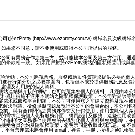
retty (http://www.ezpretty.com.tw) 網
，如果您不同意，請不要使用或取得本公司所提供的服務。
本公司有業務合作之第三方，並可能被本公司及第三方使用。通
條款相一致。 如果用戶對於ezPretty網站的隱私權聲明或
各項活動，本公司將視業務、服務或活動性質請您提供必要的個
公司進行行銷分析之必要範圍內，包括但不限於提供服務訊息及資
、處理及利用您的個人資料。
etty網站連結與介接的網站，也可能蒐集您個人的資料，凡經由
資料處理措施不適用本網站之隱私權保護政策，本公司對於該等
服務功能需求或服務平台問題，本公司可使用您之前建立資料及現在
，來解決爭議、檢修障礙問題及執行本公司的會員合約，本公司
關係企業、與有合作關係之業務夥伴交叉行銷使用，使用去除個人
戶的需求定義個人化製服務介面、網頁設計及服務，這些使用改
與有合作關係之業務夥伴使用您的去識別化個人資料與您您聯絡，
接受會員合約及隱私權政策，您明示同意收取此項訊息。如不願
，平台營運需求將會使用 email，姓名，手機，授權之通訊