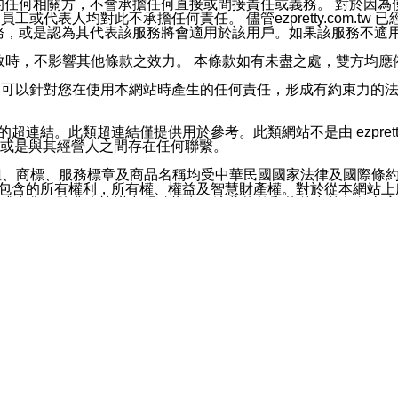
屬於買賣行為的任何相關方，不會承擔任何直接或間接責任或義務。 
人員、員工或代表人均對此不承擔任何責任。 儘管ezpretty.co
薦的服務，或是認為其代表該服務將會適用於該用戶。如果該服務不適用於您，
有一部無效時，不影響其他條款之效力。 本條款如有未盡之處，雙方
的合法年齡。可以針對您在使用本網站時產生的任何責任，形成有約束
官方帳號或認證官方帳號的通知型訊息。
網站的超連結。此類超連結僅提供用於參考。此類網站不是由 ezpret
或是與其經營人之間存在任何聯繫。
鈕、商標、服務標章及商品名稱均受中華民國國家法律及國際條
這些素材中所包含的所有權利，所有權、權益及智慧財產權。對於從本
或出售。除非本協議中明確指出，這些條款和條件中的任何內容
或任何協力廠商的業主權益中規定的任何權利的推斷結果。 如有任何人
其分公司、所屬機構、管理人員、代理人及其他合作夥伴和員工遭受的
構、管理人員、代理人及其他合作夥伴和員工不受損失。
依賴本網站上所提供的資訊、產品、服務或素材或通過使用本網
etty.com.tw提供電信及網路服務的提供商不會因您使用或不能使
etty.com.tw 不聲明、保證或承諾本網站或支持該網站的
影響本網站任何部分正常運行，且超出ezpretty.com.t
com.tw 不承擔任何責任。 在適用法律許可的最大範圍內，所
諾，其中包括但不僅限於其精確性、完整性或適銷性、品質或適用於特
些條款或是這些條款相關的權利。這些條款中使用的標題僅為了
款之內容及本網站上內容而不另行通知，同時，不對您、其他任何用戶