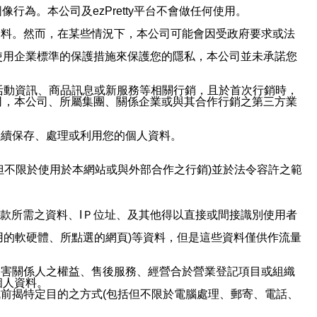
行為。本公司及ezPretty平台不會做任何使用。
資料。然而，在某些情況下，本公司可能會因受政府要求或法
使用企業標準的保護措施來保護您的隱私，本公司並未承諾您
活動資訊、商品訊息或新服務等相關行銷，且於首次行銷時，
司，本公司、所屬集團、關係企業或與其合作行銷之第三方業
繼續保存、處理或利用您的個人資料。
但不限於使用於本網站或與外部合作之行銷)並於法令容許之範
或付款所需之資料、IＰ位址、及其他得以直接或間接識別使用者
用的軟硬體、所點選的網頁)等資料，但是這些資料僅供作流量
利害關係人之權益、售後服務、經營合於營業登記項目或組織
個人資料。
前揭特定目的之方式(包括但不限於電腦處理、郵寄、電話、