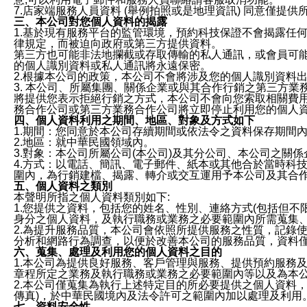
7.店家端服務人員資料 (舉例拍照或是地理資訊) 同意僅提
三、本公司對您個人資料的揭露
1.基於現有服務平台的監管環境，預約科技保證不會揭露任
律規定，而被迫向政府或第三方提供資料。
第三方也可能非法地攔截或存取傳輸的私人通訊，或會員可
的個人識別資料或私人通訊將永遠保密。
2.根據本公司的政策，本公司不會將涉及您的個人識別資料
3. 本公司、所屬集團、關係企業或與其合作行銷之第三方
將提供您表示拒絕行銷之方式，本公司不會向您索取相關費
務合作公司或第三方業務合作公司將立即停止利用您的個人
四、個人資料利用之期間、地區、對象及方式如下
1.期間：您同意於本公司存續期間或依法令之資料保存期間
2.地區：就中華民國領域內。
3.對象：本公司所屬公司(本公司)及其分公司、本公司之關
4.方式：以電話、簡訊、電子郵件、紙本或其他合於當時科
圍內，為行銷建檔、揭露、轉介或交互運用予本公司及其合
五、個人資料之類別
本聲明所指之個人資料類別如下:
1.您提供之資料，包括您的姓名、性別、連絡方式(包括但不
身分之個人資料，及執行職務或業務之必要範圍內所需蒐集
2.為提升服務品質，本公司會依照所提供服務之性質，記錄
分析和網路行為調查，以便於改善本公司的服務品質，資料
六、蒐集、處理及利用您的個人資料之目的
1.本公司為提供良好服務、客戶管理與服務、提供預約服務
章程所定之業務及執行職務或業務之必要範圍內等以及為本
2.本公司僅蒐集為執行上述特定目的所必要提供之個人資料
傳真)，於中華民國境內及法令許可之範圍內加以處理及利用
七、資料安全性