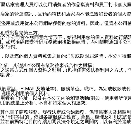
供所屬店家管理人員可以使用消費者的作品集資料和員工打卡個人圖像
何店家的營運資訊，且預約科技和店家均不能洩露消費者的個人
能濫用或誤用從本公司網站獲得的您的資料。因此，儘管本公司
出租或出售給第三方。
業務合作公司會在您同意之情形下，始得利用您的個人資料於行銷
用。如您拒絕接受行銷服務或嗣後欲拒絕時，均可隨時通知本公
資料行銷。
內，以及您的個人資料蒐集之目的消失或期限屆滿時，本公司得
係企業、其他與本公司有業務往來或合作之機構。
技之適當方式作個人資料之利用，(包括任何依法得利用之方式，
作對象。
限於電話、E-MAIL及地址等)、服務單位、職稱、為完成收款
、處理及利用的個人資料。
使用者的IP位址、以及在本公司內的瀏覽活動(例如，使用者所使
僅用於總量上分析，不會和特定個人相連繫。
及其他電子商務服務、履行法定或合約義務、保護當事人及相關
公司行銷等目的，依照各該服務之性質，蒐集、處理及利用您的
，並在前揭特定目的存續期間及法令規定之期間內，以有利於達成
。