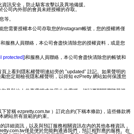
強化資訊安全，防止駭客攻擊以及異地備援。
免於公司內外部的會員未經授權的存取。
訊息等。
用此功能您需要授權本公司存取您的Instagram帳號，您的授權將僅
透過電子郵件和服務人員聯絡，本公司會盡快清除您的授權資料，或是您
。
l protected]
)和服務人員聯絡，本公司會盡快清除您的帳號和
上看到隱私權聲明連結旁的 "updated" 註記。如果聲明的
期檢視隱私權聲明，以得知 ezPretty 網站如何保護您
若您是與他人共享電腦或使用公共電腦，切記要關閉瀏覽器視
依照該資料或電子郵件所指示之方法、說明或功能連結，隨時
ezpretty.com.tw ）訂此合約(下稱本條款)，這些條款將
接受本網站所有規範的約束。
者，將可收到通知型訊息。
約店家的詳細資訊，以及與預訂服務相關資訊在內的其他各種資訊，
etty.com.tw僅是便於您能夠通過我們，預訂相對應的服務。在