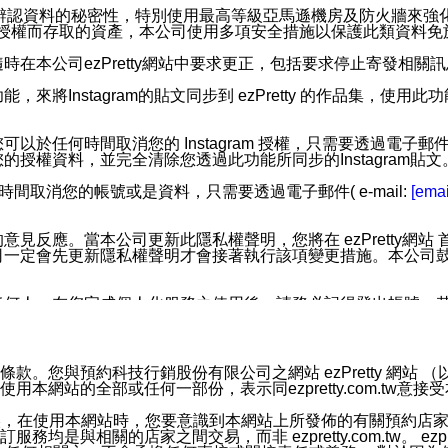
您個人辨認資料的秘密性，特別使用最高等級亞馬遜機房及防火牆來
失及未經授權而存取的資產，本公司使用多項安全措施以保護此類資料
在本公司ezPretty網站中要求更正，包括要求停止寄發相關
步功能，來將Instagram的貼文同步到 ezPretty 的作品集，使
步功能，您可以於任何時間取消您的 Instagram 授權，只需要
授權資料，並完全清除您透過此功能所同步的Instagram貼文
時間取消您的帳號或是資料，只需要透過電子郵件( e-mail:
[emai
應。當本公司更新此隱私權聲明，您將在 ezPretty網站 首頁
定會先更新隱私權聲明才會接著執行該項變更措施。本公司鼓勵您定
任何人。在您完成個人化服務之使用後，請務必記得登出帳號。
區。
並傳送或宣傳本網站各項服務之資料或電子郵件供您參考。您能
預約科技行銷股份有限公司之網站 ezPretty 網站 （以下皆稱 
網站的全部或任何一部份，表示同ezpretty.com.tw意
入本公司/本服務好友，您仍可接收到通知型訊息。
限，以廣告或其他目的的訊息皆不會被傳送。滿足以下三個條件
的資訊均無誤，在使用本網站時，您要意識到本網站上所發佈的有關預
號碼比對相符。
相關的店家之間交易，而非 ezpretty.com.tw。 ezpr
息。