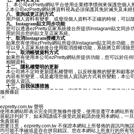
1、本公司ezPretty網站平台使用企業標準慣例來保護
2.本公司ezPretty網站將資料視為必須保護其免於滅
八、查詢或更正的方式
用戶個人資料有變更、或發現個人資料不正確的時候，可以隨時
九、Instagram貼文同步功能
您可以透過ezPretty店家系統後台所提供Instagram貼文同
用於同步您的貼文至店家系統。
十、取消Instagram授權方式
如果您有使用ezPretty網站所提供Instagram貼文同
可以登入店家系統後台使用取消授權功能，系統將立即清除您的
十一、取消帳號資料方式
如果您有使用本公司ezPretty網站所提供功能，您可以於任何
相關資料。
十二、隱私權聲明的更新
本公司將不定時更新隱私權聲明，以反映服務的變更和顧客的意見反
內容有所變更，或是處理您個人資訊的方式有所變動，本公司一
的個人資訊。
十三、自我保護措施
請妥善保管您的使用者名稱、密碼及個人資料，不要提供給
服務條款
窗，以防止他人讀取您的個人資料、信件或進入所機關管理
×
十四、傳送宣傳本站資訊或電子郵件之政策
您同意本公司網站，透過您所提供的郵件地址與您取得聯絡
ezpretty.com.tw 聲明
停止接收這些資料或電子郵件。
使用本網站即表示完全同意無條件接受，使用並遵守本網站所有條款。您與
十五、訊息通知
規範詳列於下。如未閱讀或不接受此規範請勿使用本網站，一旦使用本
本公司/本服務將以通知型訊息傳送重要訊息給您。即使未加
免責規範
本公司/本服務傳送之通知型訊息以對您有效且重要的訊息為
您要注意，ezpretty.com.tw 不保證本網站上所發佈
1.LINE 帳號設定的電話號碼與本公司/本服務所傳來的電話
均可能不準確或是存在拼寫錯誤。您在本網站上所進行的所有預訂服務均是與
2.該 LINE 帳號已在 LINE APP 設定中，同意接收通知型訊