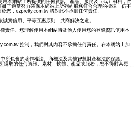
對於因為使用本網站上所提供的任何資訊、產品、服務及（或）材料，而
m.tw 已經盡了適當努力確保本網站上所列的服務符合合理的標準，仍不
ezpretty.com.tw 將對此不承擔任何責任。
均應依誠實信用、平等互惠原則，共商解決之道。
力的法律責任。您理解使用本網站時及他人使用您的登錄資訊使用本
ty.com.tw 控制，我們對其內容不承擔任何責任。在本網站上加
約中所包含的著作權法、商標法及其他智慧財產權法的保護。
網站上所獲取的任何資訊、素材、軟體、產品或服務，您不得對其更
不應被解釋為任何暗示或其他任何許可，或任何著作權法、商標
違反此規定，我們將追究其法律責任。
任何損失、責任及協力廠商的任何索賠或要求（包括律師費），將由
站而獲取到的資訊，而導致您遭受的任何風險或損失，將由您自
用本網站而造成的任何損失負責，同時，您會在此放棄有關此損失的所有及
伺服器不會發生缺陷，其中包括但不僅限於病毒或其他有害元素。對於
w 控制範圍的任何病毒感染、BUG、篡改、技術故障、錯誤、遺
有明示、暗示或法定及其他聲明、保證和條款均予以最大限度的排除，
定目的等。 ezpretty.com.tw 不能持續或在某階段
方便目的，其不應影響這些條款的範圍或意義，或是產生其他的
或任何協力廠商承擔任何責任。 在每次訪問網站時，您應檢查一下這