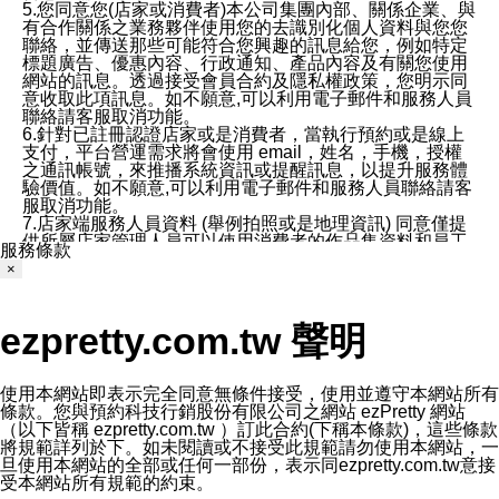
5.您同意您(店家或消費者)本公司集團內部、關係企業、與
有合作關係之業務夥伴使用您的去識別化個人資料與您您
聯絡，並傳送那些可能符合您興趣的訊息給您，例如特定
標題廣告、優惠內容、行政通知、產品內容及有關您使用
網站的訊息。透過接受會員合約及隱私權政策，您明示同
意收取此項訊息。如不願意,可以利用電子郵件和服務人員
聯絡請客服取消功能。
6.針對已註冊認證店家或是消費者，當執行預約或是線上
支付，平台營運需求將會使用 email，姓名，手機，授權
之通訊帳號，來推播系統資訊或提醒訊息，以提升服務體
驗價值。如不願意,可以利用電子郵件和服務人員聯絡請客
服取消功能。
7.店家端服務人員資料 (舉例拍照或是地理資訊) 同意僅提
供所屬店家管理人員可以使用消費者的作品集資料和員工
服務條款
打卡個人圖像行為。本公司及ezPretty平台不會做任何使
×
用。
三、本公司對您個人資料的揭露
1.基於現有服務平台的監管環境，預約科技保證不會揭露
ezpretty.com.tw 聲明
任何店家的營運資訊，且預約科技和店家均不能洩露消費
者的個人資料。然而，在某些情況下，本公司可能會因受
政府要求或法律規定，而被迫向政府或第三方提供資料。
第三方也可能非法地攔截或存取傳輸的私人通訊，或會員
使用本網站即表示完全同意無條件接受，使用並遵守本網站所有
可能濫用或誤用從本公司網站獲得的您的資料。因此，儘
條款。您與預約科技行銷股份有限公司之網站 ezPretty 網站
管本公司使用企業標準的保護措施來保護您的隱私，本公
（以下皆稱 ezpretty.com.tw ）訂此合約(下稱本條款)，這些條款
司並未承諾您的個人識別資料或私人通訊將永遠保密。
將規範詳列於下。如未閱讀或不接受此規範請勿使用本網站，一
2.根據本公司的政策，本公司不會將涉及您的個人識別資
旦使用本網站的全部或任何一部份，表示同ezpretty.com.tw意接
料出租或出售給第三方。
受本網站所有規範的約束。
3. 本公司、所屬集團、關係企業或與其合作行銷之第三方