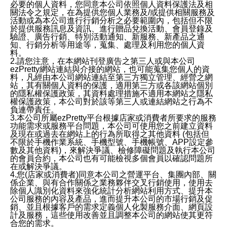
必要的個人資料，您同意本公司依照個人資料保護法及相
關法令之規定，在為提供您個人業務及/或提供相關服務及
活動或為本公司進行行銷分析之必要範圍內，包括但不限
於提供服務訊息及資訊、進行贈品兌換活動、會員登錄及
驗證、廣告行銷、特別活動通知、新服務、新產品之通
知、行銷分析等用途等，蒐集、處理及利用您的個人資
料。
2.請您注意，在本網站刊登廣告之第三人或與本公司
ezPretty網站連結與介接的網站，也可能蒐集您個人的資
料，凡經由本公司網站連結至第三方獨立管理、經營之網
站，其有關個人資料的保護，適用第三方或各該網站個別
的隱私權保護政策，其資料處理措施不適用本網站之隱私
權保護政策，本公司對於該等第三人或連結網站之行為不
負連帶責任。
3.本公司所屬ezPretty平台根據店家或消費者所要求的服務
功能需求或服務平台問題，本公司可使用您之前建立資料
及現在或過去在網站上的行為所取得之其他資料 (包括但
不限於手機作業系統、手機型號、手機帳號、APP設定參
數及其他資料)，來解決爭議、檢修障礙問題及執行本公司
的會員合約，本公司也有可能檢視多個會員以確認問題所
在或解決爭議。
4.您(店家或消費者)同意本公司之營運平台、集團內部、關
係企業、與有合作關係之業務夥伴交叉行銷使用，使用去
除個人識別化資料來強化統計分析網站利用方式、提升本
公司服務的內容及產品，進而提升本公司的市場行銷及促
銷、並且根據客戶的需求定義個人化製服務介面、網頁設
計及服務，這些使用改善並且調整本公司的網站使其更符
合您的需求。