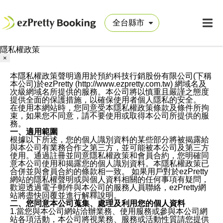
隱私權政策
×
本隱私權政策聲明適用於預約科技行銷股份有限公司(下稱
本公司)於ezPretty (http://www.ezpretty.com.tw) 網域名及
次級網域名所提供的服務。本公司將以慎重且嚴謹之態度
提供全面的保護措施，以確保使用者個人隱私的安全。
在使用本網站時，您同意受本隱私權政策條款及條件所拘
束，如果您不同意，請不要使用或取得本公司所提供的服
務。
一、適用範圍
根據以下所述，您的個人識別資料的某些部分將被揭露給
與本公司有業務合作之第三方，並可能被本公司及第三方
使用。通過註冊並同意隱私權政策和會員合約，您明確同
意本公司使用和揭露您的個人識別資料。本隱私權政策已
合併並與會員合約的條款相一致。 如果用戶對於ezPretty
網站的隱私權聲明或與個人資料相關的任何事項有疑問，
歡迎透過電子郵件與本公司的服務人員聯絡，ezPretty網
站將盡快回覆並進行解釋說明。
二、您同意本公司蒐集、處理及利用您的個人資料
1.當您與本公司網站洽辦業務、使用服務或參與本公司網
站各項活動，本公司將視業務、服務或活動性質請您提供