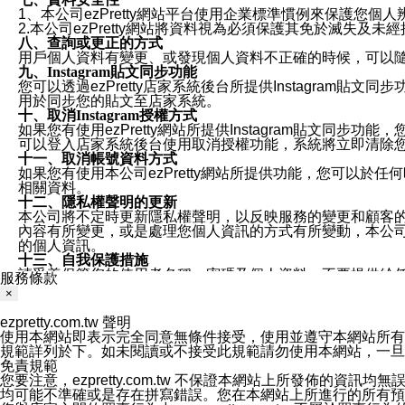
1、本公司ezPretty網站平台使用企業標準慣例來保護
2.本公司ezPretty網站將資料視為必須保護其免於滅
八、查詢或更正的方式
用戶個人資料有變更、或發現個人資料不正確的時候，可以隨時
九、Instagram貼文同步功能
您可以透過ezPretty店家系統後台所提供Instagram貼文同
用於同步您的貼文至店家系統。
十、取消Instagram授權方式
如果您有使用ezPretty網站所提供Instagram貼文同
可以登入店家系統後台使用取消授權功能，系統將立即清除您的
十一、取消帳號資料方式
如果您有使用本公司ezPretty網站所提供功能，您可以於任何
相關資料。
十二、隱私權聲明的更新
本公司將不定時更新隱私權聲明，以反映服務的變更和顧客的意見反
內容有所變更，或是處理您個人資訊的方式有所變動，本公司一
的個人資訊。
十三、自我保護措施
請妥善保管您的使用者名稱、密碼及個人資料，不要提供給
服務條款
窗，以防止他人讀取您的個人資料、信件或進入所機關管理
×
十四、傳送宣傳本站資訊或電子郵件之政策
您同意本公司網站，透過您所提供的郵件地址與您取得聯絡
ezpretty.com.tw 聲明
停止接收這些資料或電子郵件。
使用本網站即表示完全同意無條件接受，使用並遵守本網站所有條款。您與
十五、訊息通知
規範詳列於下。如未閱讀或不接受此規範請勿使用本網站，一旦使用本
本公司/本服務將以通知型訊息傳送重要訊息給您。即使未加
免責規範
本公司/本服務傳送之通知型訊息以對您有效且重要的訊息為
您要注意，ezpretty.com.tw 不保證本網站上所發佈
1.LINE 帳號設定的電話號碼與本公司/本服務所傳來的電話
均可能不準確或是存在拼寫錯誤。您在本網站上所進行的所有預訂服務均是與
2.該 LINE 帳號已在 LINE APP 設定中，同意接收通知型訊