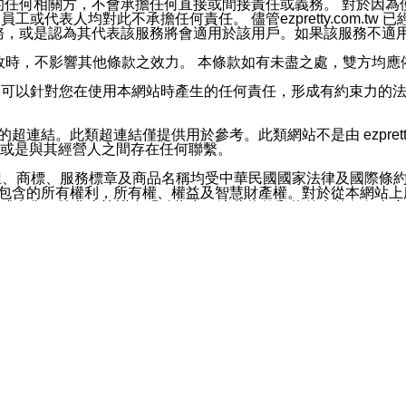
屬於買賣行為的任何相關方，不會承擔任何直接或間接責任或義務。 
人員、員工或代表人均對此不承擔任何責任。 儘管ezpretty.co
薦的服務，或是認為其代表該服務將會適用於該用戶。如果該服務不適用於您，
有一部無效時，不影響其他條款之效力。 本條款如有未盡之處，雙方
的合法年齡。可以針對您在使用本網站時產生的任何責任，形成有約束
官方帳號或認證官方帳號的通知型訊息。
網站的超連結。此類超連結僅提供用於參考。此類網站不是由 ezpret
或是與其經營人之間存在任何聯繫。
鈕、商標、服務標章及商品名稱均受中華民國國家法律及國際條
這些素材中所包含的所有權利，所有權、權益及智慧財產權。對於從本
或出售。除非本協議中明確指出，這些條款和條件中的任何內容
或任何協力廠商的業主權益中規定的任何權利的推斷結果。 如有任何人
其分公司、所屬機構、管理人員、代理人及其他合作夥伴和員工遭受的
構、管理人員、代理人及其他合作夥伴和員工不受損失。
依賴本網站上所提供的資訊、產品、服務或素材或通過使用本網
etty.com.tw提供電信及網路服務的提供商不會因您使用或不能使
etty.com.tw 不聲明、保證或承諾本網站或支持該網站的
影響本網站任何部分正常運行，且超出ezpretty.com.t
com.tw 不承擔任何責任。 在適用法律許可的最大範圍內，所
諾，其中包括但不僅限於其精確性、完整性或適銷性、品質或適用於特
些條款或是這些條款相關的權利。這些條款中使用的標題僅為了
款之內容及本網站上內容而不另行通知，同時，不對您、其他任何用戶