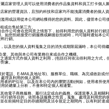
供所屬店家管理人員可以使用消費者的作品集資料和員工打卡個人圖像
何店家的營運資訊，且預約科技和店家均不能洩露消費者的個人
能濫用或誤用從本公司網站獲得的您的資料。因此，儘管本公司
出租或出售給第三方。
業務合作公司會在您同意之情形下，始得利用您的個人資料於行銷
用。如您拒絕接受行銷服務或嗣後欲拒絕時，均可隨時通知本公
資料行銷。
內，以及您的個人資料蒐集之目的消失或期限屆滿時，本公司得
係企業、其他與本公司有業務往來或合作之機構。
技之適當方式作個人資料之利用，(包括任何依法得利用之方式，
作對象。
限於電話、E-MAIL及地址等)、服務單位、職稱、為完成收款
、處理及利用的個人資料。
使用者的IP位址、以及在本公司內的瀏覽活動(例如，使用者所使
僅用於總量上分析，不會和特定個人相連繫。
及其他電子商務服務、履行法定或合約義務、保護當事人及相關
公司行銷等目的，依照各該服務之性質，蒐集、處理及利用您的
，並在前揭特定目的存續期間及法令規定之期間內，以有利於達成
。