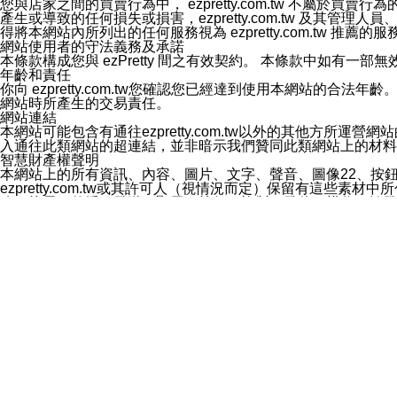
您與店家之間的買賣行為中， ezpretty.com.tw 不
3.LINE 帳號未封鎖傳送訊息之 LINE 官方帳號。
產生或導致的任何損失或損害，ezpretty.com.tw 及其管理
欲變更通知型訊息的設定，操作如下：
得將本網站內所列出的任何服務視為 ezpretty.com.tw 推
1.點選「主頁」＞「設定」
網站使用者的守法義務及承諾
2.點選「隱私設定」
本條款構成您與 ezPretty 間之有效契約。 本條款中如
3.點選「提供使用資料」
年齡和責任
4.點選「LINE通知型訊息」
你向 ezpretty.com.tw您確認您已經達到使用本網站
5.開關「接收LINE通知型訊息」
網站時所產生的交易責任。
❗️關閉「接收通知型訊息」後，將不會接收到來自任何企業
網站連結
本網站可能包含有通往ezpretty.com.tw以外的其他方所運營
入通往此類網站的超連結，並非暗示我們贊同此類網站上的材料
智慧財產權聲明
本網站上的所有資訊、內容、圖片、文字、聲音、圖像22、按
ezpretty.com.tw或其許可人（視情況而定）保留有
改、拷貝、傳播、發送、顯示、執行、複製、發佈、模仿、轉發
法或其他智慧財產權或 ezpretty.com.tw、其許可人
賠償
您同意因您使用本網站，而導致 ezpretty.com.tw、
您承擔賠償並保證 ezpretty.com.tw、其分公司、所屬機
免責聲明
您對本網站的所有使用均由您自擔風險。 因下載使用、參考或
己承擔全部責任。您同意 ezpretty.com.tw 及向ezpr
全部的索賠權利，無論是基於合約、侵權行為或其他依據。 ezpr
那些可損害或影響本網站管理、安全性、公正性和完整性，或是損害或
漏、中斷、刪除、缺陷、延遲或任何事件或事故，ezpretty.
其中包括但不僅限於有關本網站上服務、資訊及（或）聲明的保證或承
時間內對任一條款或多條條款的強制實施，不得將此視為放棄這
法律效應。 ezpretty.com.tw有權隨時變更本使用條