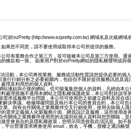
retty (http://www.ezpretty.com.tw) 網
，如果您不同意，請不要使用或取得本公司所提供的服務。
本公司有業務合作之第三方，並可能被本公司及第三方使用。通
條款相一致。 如果用戶對於ezPretty網站的隱私權聲明或
各項活動，本公司將視業務、服務或活動性質請您提供必要的個
公司進行行銷分析之必要範圍內，包括但不限於提供服務訊息及資
、處理及利用您的個人資料。
etty網站連結與介接的網站，也可能蒐集您個人的資料，凡經由
資料處理措施不適用本網站之隱私權保護政策，本公司對於該等
服務功能需求或服務平台問題，本公司可使用您之前建立資料及現在
，來解決爭議、檢修障礙問題及執行本公司的會員合約，本公司
關係企業、與有合作關係之業務夥伴交叉行銷使用，使用去除個人
戶的需求定義個人化製服務介面、網頁設計及服務，這些使用改
與有合作關係之業務夥伴使用您的去識別化個人資料與您您聯絡，
接受會員合約及隱私權政策，您明示同意收取此項訊息。如不願
，平台營運需求將會使用 email，姓名，手機，授權之通訊