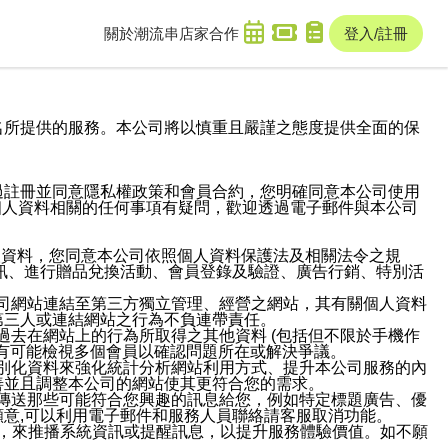
關於潮流串
店家合作
登入/註冊
域名及次級網域名所提供的服務。本公司將以慎重且嚴謹之態度提供全面的保
過註冊並同意隱私權政策和會員合約，您明確同意本公司使用
與個人資料相關的任何事項有疑問，歡迎透過電子郵件與本公司
人資料，您同意本公司依照個人資料保護法及相關法令之規
訊、進行贈品兌換活動、會員登錄及驗證、廣告行銷、特別活
本公司網站連結至第三方獨立管理、經營之網站，其有關個人資料
第三人或連結網站之行為不負連帶責任。
或過去在網站上的行為所取得之其他資料 (包括但不限於手機作
也有可能檢視多個會員以確認問題所在或解決爭議。
識別化資料來強化統計分析網站利用方式、提升本公司服務的內
善並且調整本公司的網站使其更符合您的需求。
並傳送那些可能符合您興趣的訊息給您，例如特定標題廣告、優
意,可以利用電子郵件和服務人員聯絡請客服取消功能。
帳號，來推播系統資訊或提醒訊息，以提升服務體驗價值。如不願