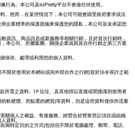
行為。本公司及ezPretty平台不會做任何使用。
資料。然而，在某些情況下，本公司可能會因受政府要求或法
使用企業標準的保護措施來保護您的隱私，本公司並未承諾您
活動資訊、商品訊息或新服務等相關行銷，且於首次行銷時，
司，本公司、所屬集團、關係企業或與其合作行銷之第三方業
繼續保存、處理或利用您的個人資料。
但不限於使用於本網站或與外部合作之行銷)並於法令容許之範
或付款所需之資料、IＰ位址、及其他得以直接或間接識別使用者
用的軟硬體、所點選的網頁)等資料，但是這些資料僅供作流量
利害關係人之權益、售後服務、經營合於營業登記項目或組織
個人資料。
前揭特定目的之方式(包括但不限於電腦處理、郵寄、電話、