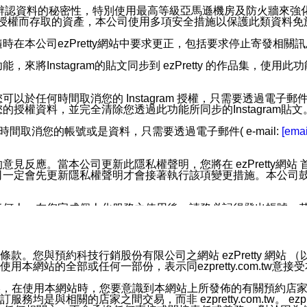
您個人辨認資料的秘密性，特別使用最高等級亞馬遜機房及防火牆來
失及未經授權而存取的資產，本公司使用多項安全措施以保護此類資料
在本公司ezPretty網站中要求更正，包括要求停止寄發相關
步功能，來將Instagram的貼文同步到 ezPretty 的作品集，使
步功能，您可以於任何時間取消您的 Instagram 授權，只需要
授權資料，並完全清除您透過此功能所同步的Instagram貼文
時間取消您的帳號或是資料，只需要透過電子郵件( e-mail:
[emai
應。當本公司更新此隱私權聲明，您將在 ezPretty網站 首頁
定會先更新隱私權聲明才會接著執行該項變更措施。本公司鼓勵您定
任何人。在您完成個人化服務之使用後，請務必記得登出帳號。
區。
並傳送或宣傳本網站各項服務之資料或電子郵件供您參考。您能
預約科技行銷股份有限公司之網站 ezPretty 網站 （以下皆稱 
網站的全部或任何一部份，表示同ezpretty.com.tw意
入本公司/本服務好友，您仍可接收到通知型訊息。
限，以廣告或其他目的的訊息皆不會被傳送。滿足以下三個條件
的資訊均無誤，在使用本網站時，您要意識到本網站上所發佈的有關預
號碼比對相符。
相關的店家之間交易，而非 ezpretty.com.tw。 ezpr
息。