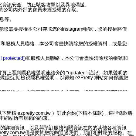
強化資訊安全，防止駭客攻擊以及異地備援。
免於公司內外部的會員未經授權的存取。
訊息等。
用此功能您需要授權本公司存取您的Instagram帳號，您的授權將僅
透過電子郵件和服務人員聯絡，本公司會盡快清除您的授權資料，或是您
。
l protected]
)和服務人員聯絡，本公司會盡快清除您的帳號和
上看到隱私權聲明連結旁的 "updated" 註記。如果聲明的
期檢視隱私權聲明，以得知 ezPretty 網站如何保護您
若您是與他人共享電腦或使用公共電腦，切記要關閉瀏覽器視
依照該資料或電子郵件所指示之方法、說明或功能連結，隨時
ezpretty.com.tw ）訂此合約(下稱本條款)，這些條款將
接受本網站所有規範的約束。
者，將可收到通知型訊息。
約店家的詳細資訊，以及與預訂服務相關資訊在內的其他各種資訊，
etty.com.tw僅是便於您能夠通過我們，預訂相對應的服務。在