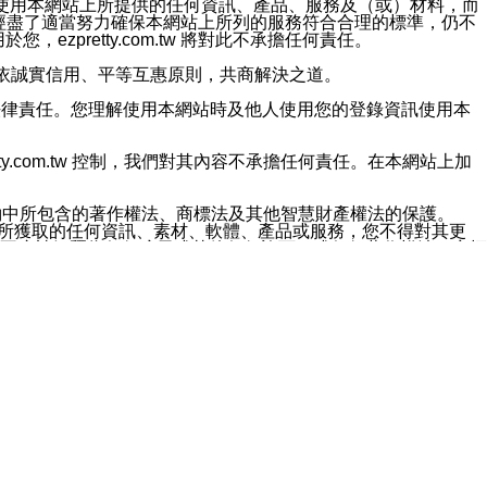
對於因為使用本網站上所提供的任何資訊、產品、服務及（或）材料，而
m.tw 已經盡了適當努力確保本網站上所列的服務符合合理的標準，仍不
ezpretty.com.tw 將對此不承擔任何責任。
均應依誠實信用、平等互惠原則，共商解決之道。
力的法律責任。您理解使用本網站時及他人使用您的登錄資訊使用本
ty.com.tw 控制，我們對其內容不承擔任何責任。在本網站上加
約中所包含的著作權法、商標法及其他智慧財產權法的保護。
網站上所獲取的任何資訊、素材、軟體、產品或服務，您不得對其更
不應被解釋為任何暗示或其他任何許可，或任何著作權法、商標
違反此規定，我們將追究其法律責任。
任何損失、責任及協力廠商的任何索賠或要求（包括律師費），將由
站而獲取到的資訊，而導致您遭受的任何風險或損失，將由您自
用本網站而造成的任何損失負責，同時，您會在此放棄有關此損失的所有及
伺服器不會發生缺陷，其中包括但不僅限於病毒或其他有害元素。對於
w 控制範圍的任何病毒感染、BUG、篡改、技術故障、錯誤、遺
有明示、暗示或法定及其他聲明、保證和條款均予以最大限度的排除，
定目的等。 ezpretty.com.tw 不能持續或在某階段
方便目的，其不應影響這些條款的範圍或意義，或是產生其他的
或任何協力廠商承擔任何責任。 在每次訪問網站時，您應檢查一下這