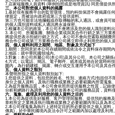
7.店家端服務人員資料 (舉例拍照或是地理資訊) 同意僅提
三、本公司對您個人資料的揭露
1.基於現有服務平台的監管環境，預約科技保證不會揭露任
律規定，而被迫向政府或第三方提供資料。
第三方也可能非法地攔截或存取傳輸的私人通訊，或會員可
的個人識別資料或私人通訊將永遠保密。
2.根據本公司的政策，本公司不會將涉及您的個人識別資料
3. 本公司、所屬集團、關係企業或與其合作行銷之第三方
將提供您表示拒絕行銷之方式，本公司不會向您索取相關費
務合作公司或第三方業務合作公司將立即停止利用您的個人
四、個人資料利用之期間、地區、對象及方式如下
1.期間：您同意於本公司存續期間或依法令之資料保存期間
2.地區：就中華民國領域內。
3.對象：本公司所屬公司(本公司)及其分公司、本公司之關
4.方式：以電話、簡訊、電子郵件、紙本或其他合於當時科
圍內，為行銷建檔、揭露、轉介或交互運用予本公司及其合
五、個人資料之類別
本聲明所指之個人資料類別如下:
1.您提供之資料，包括您的姓名、性別、連絡方式(包括但不
身分之個人資料，及執行職務或業務之必要範圍內所需蒐集
2.為提升服務品質，本公司會依照所提供服務之性質，記錄
分析和網路行為調查，以便於改善本公司的服務品質，資料
六、蒐集、處理及利用您的個人資料之目的
1.本公司為提供良好服務、客戶管理與服務、提供預約服務
章程所定之業務及執行職務或業務之必要範圍內等以及為本
2.本公司僅蒐集為執行上述特定目的所必要提供之個人資料
傳真)，於中華民國境內及法令許可之範圍內加以處理及利用
七、資料安全性