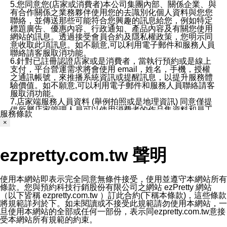
5.您同意您(店家或消費者)本公司集團內部、關係企業、與
有合作關係之業務夥伴使用您的去識別化個人資料與您您
聯絡，並傳送那些可能符合您興趣的訊息給您，例如特定
標題廣告、優惠內容、行政通知、產品內容及有關您使用
網站的訊息。透過接受會員合約及隱私權政策，您明示同
意收取此項訊息。如不願意,可以利用電子郵件和服務人員
聯絡請客服取消功能。
6.針對已註冊認證店家或是消費者，當執行預約或是線上
支付，平台營運需求將會使用 email，姓名，手機，授權
之通訊帳號，來推播系統資訊或提醒訊息，以提升服務體
驗價值。如不願意,可以利用電子郵件和服務人員聯絡請客
服取消功能。
7.店家端服務人員資料 (舉例拍照或是地理資訊) 同意僅提
供所屬店家管理人員可以使用消費者的作品集資料和員工
服務條款
打卡個人圖像行為。本公司及ezPretty平台不會做任何使
×
用。
三、本公司對您個人資料的揭露
1.基於現有服務平台的監管環境，預約科技保證不會揭露
ezpretty.com.tw 聲明
任何店家的營運資訊，且預約科技和店家均不能洩露消費
者的個人資料。然而，在某些情況下，本公司可能會因受
政府要求或法律規定，而被迫向政府或第三方提供資料。
第三方也可能非法地攔截或存取傳輸的私人通訊，或會員
使用本網站即表示完全同意無條件接受，使用並遵守本網站所有
可能濫用或誤用從本公司網站獲得的您的資料。因此，儘
條款。您與預約科技行銷股份有限公司之網站 ezPretty 網站
管本公司使用企業標準的保護措施來保護您的隱私，本公
（以下皆稱 ezpretty.com.tw ）訂此合約(下稱本條款)，這些條款
司並未承諾您的個人識別資料或私人通訊將永遠保密。
將規範詳列於下。如未閱讀或不接受此規範請勿使用本網站，一
2.根據本公司的政策，本公司不會將涉及您的個人識別資
旦使用本網站的全部或任何一部份，表示同ezpretty.com.tw意接
料出租或出售給第三方。
受本網站所有規範的約束。
3. 本公司、所屬集團、關係企業或與其合作行銷之第三方