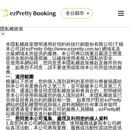
隱私權政策
×
本隱私權政策聲明適用於預約科技行銷股份有限公司(下稱
本公司)於ezPretty (http://www.ezpretty.com.tw) 網域名及
次級網域名所提供的服務。本公司將以慎重且嚴謹之態度
提供全面的保護措施，以確保使用者個人隱私的安全。
在使用本網站時，您同意受本隱私權政策條款及條件所拘
束，如果您不同意，請不要使用或取得本公司所提供的服
務。
一、適用範圍
根據以下所述，您的個人識別資料的某些部分將被揭露給
與本公司有業務合作之第三方，並可能被本公司及第三方
使用。通過註冊並同意隱私權政策和會員合約，您明確同
意本公司使用和揭露您的個人識別資料。本隱私權政策已
合併並與會員合約的條款相一致。 如果用戶對於ezPretty
網站的隱私權聲明或與個人資料相關的任何事項有疑問，
歡迎透過電子郵件與本公司的服務人員聯絡，ezPretty網
站將盡快回覆並進行解釋說明。
二、您同意本公司蒐集、處理及利用您的個人資料
1.當您與本公司網站洽辦業務、使用服務或參與本公司網
站各項活動，本公司將視業務、服務或活動性質請您提供