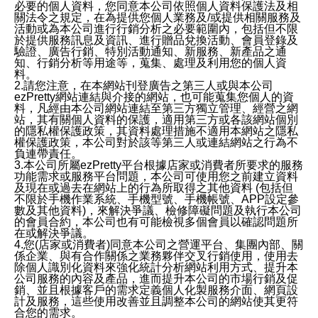
必要的個人資料，您同意本公司依照個人資料保護法及相
關法令之規定，在為提供您個人業務及/或提供相關服務及
活動或為本公司進行行銷分析之必要範圍內，包括但不限
於提供服務訊息及資訊、進行贈品兌換活動、會員登錄及
驗證、廣告行銷、特別活動通知、新服務、新產品之通
知、行銷分析等用途等，蒐集、處理及利用您的個人資
料。
2.請您注意，在本網站刊登廣告之第三人或與本公司
ezPretty網站連結與介接的網站，也可能蒐集您個人的資
料，凡經由本公司網站連結至第三方獨立管理、經營之網
站，其有關個人資料的保護，適用第三方或各該網站個別
的隱私權保護政策，其資料處理措施不適用本網站之隱私
權保護政策，本公司對於該等第三人或連結網站之行為不
負連帶責任。
3.本公司所屬ezPretty平台根據店家或消費者所要求的服務
功能需求或服務平台問題，本公司可使用您之前建立資料
及現在或過去在網站上的行為所取得之其他資料 (包括但
不限於手機作業系統、手機型號、手機帳號、APP設定參
數及其他資料)，來解決爭議、檢修障礙問題及執行本公司
的會員合約，本公司也有可能檢視多個會員以確認問題所
在或解決爭議。
4.您(店家或消費者)同意本公司之營運平台、集團內部、關
係企業、與有合作關係之業務夥伴交叉行銷使用，使用去
除個人識別化資料來強化統計分析網站利用方式、提升本
公司服務的內容及產品，進而提升本公司的市場行銷及促
銷、並且根據客戶的需求定義個人化製服務介面、網頁設
計及服務，這些使用改善並且調整本公司的網站使其更符
合您的需求。