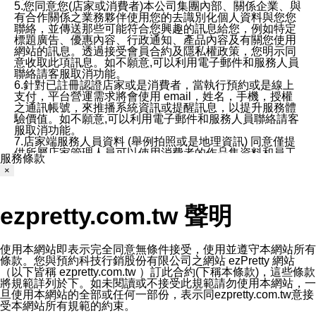
5.您同意您(店家或消費者)本公司集團內部、關係企業、與
有合作關係之業務夥伴使用您的去識別化個人資料與您您
聯絡，並傳送那些可能符合您興趣的訊息給您，例如特定
標題廣告、優惠內容、行政通知、產品內容及有關您使用
網站的訊息。透過接受會員合約及隱私權政策，您明示同
意收取此項訊息。如不願意,可以利用電子郵件和服務人員
聯絡請客服取消功能。
6.針對已註冊認證店家或是消費者，當執行預約或是線上
支付，平台營運需求將會使用 email，姓名，手機，授權
之通訊帳號，來推播系統資訊或提醒訊息，以提升服務體
驗價值。如不願意,可以利用電子郵件和服務人員聯絡請客
服取消功能。
7.店家端服務人員資料 (舉例拍照或是地理資訊) 同意僅提
供所屬店家管理人員可以使用消費者的作品集資料和員工
服務條款
打卡個人圖像行為。本公司及ezPretty平台不會做任何使
×
用。
三、本公司對您個人資料的揭露
1.基於現有服務平台的監管環境，預約科技保證不會揭露
ezpretty.com.tw 聲明
任何店家的營運資訊，且預約科技和店家均不能洩露消費
者的個人資料。然而，在某些情況下，本公司可能會因受
政府要求或法律規定，而被迫向政府或第三方提供資料。
第三方也可能非法地攔截或存取傳輸的私人通訊，或會員
使用本網站即表示完全同意無條件接受，使用並遵守本網站所有
可能濫用或誤用從本公司網站獲得的您的資料。因此，儘
條款。您與預約科技行銷股份有限公司之網站 ezPretty 網站
管本公司使用企業標準的保護措施來保護您的隱私，本公
（以下皆稱 ezpretty.com.tw ）訂此合約(下稱本條款)，這些條款
司並未承諾您的個人識別資料或私人通訊將永遠保密。
將規範詳列於下。如未閱讀或不接受此規範請勿使用本網站，一
2.根據本公司的政策，本公司不會將涉及您的個人識別資
旦使用本網站的全部或任何一部份，表示同ezpretty.com.tw意接
料出租或出售給第三方。
受本網站所有規範的約束。
3. 本公司、所屬集團、關係企業或與其合作行銷之第三方