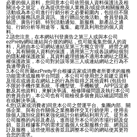
必要的個人資料，您同意本公司依照個人資料保護法及相
關法令之規定，在為提供您個人業務及/或提供相關服務及
活動或為本公司進行行銷分析之必要範圍內，包括但不限
於提供服務訊息及資訊、進行贈品兌換活動、會員登錄及
驗證、廣告行銷、特別活動通知、新服務、新產品之通
知、行銷分析等用途等，蒐集、處理及利用您的個人資
料。
2.請您注意，在本網站刊登廣告之第三人或與本公司
ezPretty網站連結與介接的網站，也可能蒐集您個人的資
料，凡經由本公司網站連結至第三方獨立管理、經營之網
站，其有關個人資料的保護，適用第三方或各該網站個別
的隱私權保護政策，其資料處理措施不適用本網站之隱私
權保護政策，本公司對於該等第三人或連結網站之行為不
負連帶責任。
3.本公司所屬ezPretty平台根據店家或消費者所要求的服務
功能需求或服務平台問題，本公司可使用您之前建立資料
及現在或過去在網站上的行為所取得之其他資料 (包括但
不限於手機作業系統、手機型號、手機帳號、APP設定參
數及其他資料)，來解決爭議、檢修障礙問題及執行本公司
的會員合約，本公司也有可能檢視多個會員以確認問題所
在或解決爭議。
4.您(店家或消費者)同意本公司之營運平台、集團內部、關
係企業、與有合作關係之業務夥伴交叉行銷使用，使用去
除個人識別化資料來強化統計分析網站利用方式、提升本
公司服務的內容及產品，進而提升本公司的市場行銷及促
銷、並且根據客戶的需求定義個人化製服務介面、網頁設
計及服務，這些使用改善並且調整本公司的網站使其更符
合您的需求。