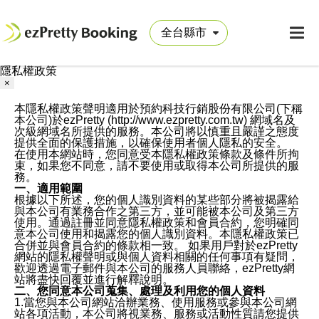
隱私權政策
×
本隱私權政策聲明適用於預約科技行銷股份有限公司(下稱
本公司)於ezPretty (http://www.ezpretty.com.tw) 網域名及
次級網域名所提供的服務。本公司將以慎重且嚴謹之態度
提供全面的保護措施，以確保使用者個人隱私的安全。
在使用本網站時，您同意受本隱私權政策條款及條件所拘
束，如果您不同意，請不要使用或取得本公司所提供的服
務。
一、適用範圍
根據以下所述，您的個人識別資料的某些部分將被揭露給
與本公司有業務合作之第三方，並可能被本公司及第三方
使用。通過註冊並同意隱私權政策和會員合約，您明確同
意本公司使用和揭露您的個人識別資料。本隱私權政策已
合併並與會員合約的條款相一致。 如果用戶對於ezPretty
網站的隱私權聲明或與個人資料相關的任何事項有疑問，
歡迎透過電子郵件與本公司的服務人員聯絡，ezPretty網
站將盡快回覆並進行解釋說明。
二、您同意本公司蒐集、處理及利用您的個人資料
1.當您與本公司網站洽辦業務、使用服務或參與本公司網
站各項活動，本公司將視業務、服務或活動性質請您提供