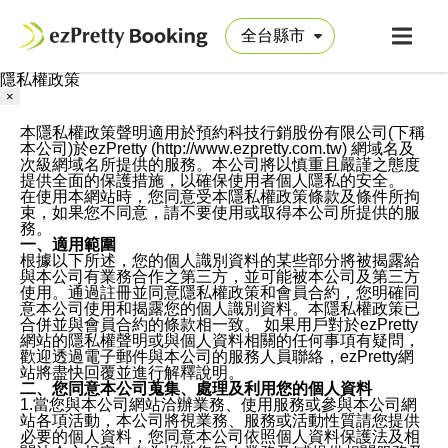
隱私權政策
×
本隱私權政策聲明適用於預約科技行銷股份有限公司(下稱
本公司)於ezPretty (http://www.ezpretty.com.tw) 網域名及
次級網域名所提供的服務。本公司將以慎重且嚴謹之態度
提供全面的保護措施，以確保使用者個人隱私的安全。
在使用本網站時，您同意受本隱私權政策條款及條件所拘
束，如果您不同意，請不要使用或取得本公司所提供的服
務。
一、適用範圍
根據以下所述，您的個人識別資料的某些部分將被揭露給
與本公司有業務合作之第三方，並可能被本公司及第三方
使用。通過註冊並同意隱私權政策和會員合約，您明確同
意本公司使用和揭露您的個人識別資料。本隱私權政策已
合併並與會員合約的條款相一致。 如果用戶對於ezPretty
網站的隱私權聲明或與個人資料相關的任何事項有疑問，
歡迎透過電子郵件與本公司的服務人員聯絡，ezPretty網
站將盡快回覆並進行解釋說明。
二、您同意本公司蒐集、處理及利用您的個人資料
1.當您與本公司網站洽辦業務、使用服務或參與本公司網
站各項活動，本公司將視業務、服務或活動性質請您提供
必要的個人資料，您同意本公司依照個人資料保護法及相