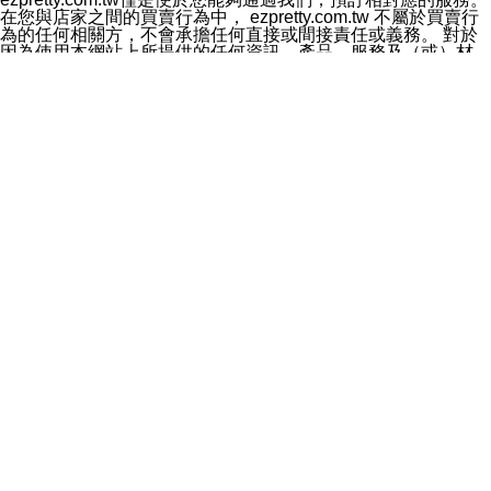
料於行銷活動資訊、商品訊息或新服務等相關行銷，且於
在您與店家之間的買賣行為中， ezpretty.com.tw 不屬於買賣行
首次行銷時，將提供您表示拒絕行銷之方式，本公司不會
為的任何相關方，不會承擔任何直接或間接責任或義務。 對於
向您索取相關費用。如您拒絕接受行銷服務或嗣後欲拒絕
因為使用本網站上所提供的任何資訊、產品、服務及（或）材
時，均可隨時通知本公司，本公司、所屬集團、關係企業
料，而產生或導致的任何損失或損害，ezpretty.com.tw 及其管
或與其合作行銷之第三方業務合作公司或第三方業務合作
理人員、員工或代表人均對此不承擔任何責任。 儘管
公司將立即停止利用您的個人資料行銷。
ezpretty.com.tw 已經盡了適當努力確保本網站上所列的服務符
四、個人資料利用之期間、地區、對象及方式如下
合合理的標準，仍不得將本網站內所列出的任何服務視為
1.期間：您同意於本公司存續期間或依法令之資料保存期
ezpretty.com.tw 推薦的服務，或是認為其代表該服務將會適用
間內，以及您的個人資料蒐集之目的消失或期限屆滿時，
於該用戶。如果該服務不適用於您，ezpretty.com.tw 將對此不
本公司得繼續保存、處理或利用您的個人資料。
承擔任何責任。
2.地區：就中華民國領域內。
網站使用者的守法義務及承諾
3.對象：本公司所屬公司(本公司)及其分公司、本公司之關
本條款構成您與 ezPretty 間之有效契約。 本條款中如有一部無
係企業、其他與本公司有業務往來或合作之機構。
效時，不影響其他條款之效力。 本條款如有未盡之處，雙方均
4.方式：以電話、簡訊、電子郵件、紙本或其他合於當時
應依誠實信用、平等互惠原則，共商解決之道。
科技之適當方式作個人資料之利用，(包括任何依法得利用
年齡和責任
之方式，但不限於使用於本網站或與外部合作之行銷)並於
你向 ezpretty.com.tw您確認您已經達到使用本網站的合法年
法令容許之範圍內，為行銷建檔、揭露、轉介或交互運用
齡。可以針對您在使用本網站時產生的任何責任，形成有約束力
予本公司及其合作對象。
的法律責任。您理解使用本網站時及他人使用您的登錄資訊使用
五、個人資料之類別
本網站時所產生的交易責任。
本聲明所指之個人資料類別如下:
網站連結
1.您提供之資料，包括您的姓名、性別、連絡方式(包括但
本網站可能包含有通往ezpretty.com.tw以外的其他方所運營網站
不限於電話、E-MAIL及地址等)、服務單位、職稱、為完
的超連結。此類超連結僅提供用於參考。此類網站不是由
成收款或付款所需之資料、IＰ位址、及其他得以直接或間
ezpretty.com.tw 控制，我們對其內容不承擔任何責任。在本網
接識別使用者身分之個人資料，及執行職務或業務之必要
站上加入通往此類網站的超連結，並非暗示我們贊同此類網站上
範圍內所需蒐集、處理及利用的個人資料。
的材料或是與其經營人之間存在任何聯繫。
2.為提升服務品質，本公司會依照所提供服務之性質，記
智慧財產權聲明
錄使用者的IP位址、以及在本公司內的瀏覽活動(例如，使
本網站上的所有資訊、內容、圖片、文字、聲音、圖像22、按
用者所使用的軟硬體、所點選的網頁)等資料，但是這些資
鈕、商標、服務標章及商品名稱均受中華民國國家法律及國際條