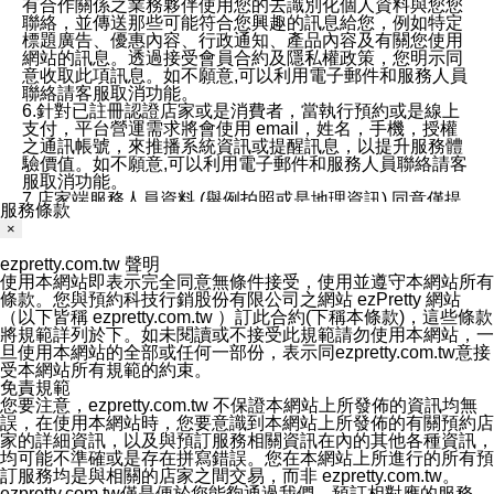
有合作關係之業務夥伴使用您的去識別化個人資料與您您
聯絡，並傳送那些可能符合您興趣的訊息給您，例如特定
標題廣告、優惠內容、行政通知、產品內容及有關您使用
網站的訊息。透過接受會員合約及隱私權政策，您明示同
意收取此項訊息。如不願意,可以利用電子郵件和服務人員
聯絡請客服取消功能。
6.針對已註冊認證店家或是消費者，當執行預約或是線上
支付，平台營運需求將會使用 email，姓名，手機，授權
之通訊帳號，來推播系統資訊或提醒訊息，以提升服務體
驗價值。如不願意,可以利用電子郵件和服務人員聯絡請客
服取消功能。
7.店家端服務人員資料 (舉例拍照或是地理資訊) 同意僅提
服務條款
供所屬店家管理人員可以使用消費者的作品集資料和員工
×
打卡個人圖像行為。本公司及ezPretty平台不會做任何使
用。
ezpretty.com.tw 聲明
三、本公司對您個人資料的揭露
使用本網站即表示完全同意無條件接受，使用並遵守本網站所有
1.基於現有服務平台的監管環境，預約科技保證不會揭露
條款。您與預約科技行銷股份有限公司之網站 ezPretty 網站
任何店家的營運資訊，且預約科技和店家均不能洩露消費
（以下皆稱 ezpretty.com.tw ）訂此合約(下稱本條款)，這些條款
者的個人資料。然而，在某些情況下，本公司可能會因受
將規範詳列於下。如未閱讀或不接受此規範請勿使用本網站，一
政府要求或法律規定，而被迫向政府或第三方提供資料。
旦使用本網站的全部或任何一部份，表示同ezpretty.com.tw意接
第三方也可能非法地攔截或存取傳輸的私人通訊，或會員
受本網站所有規範的約束。
可能濫用或誤用從本公司網站獲得的您的資料。因此，儘
免責規範
管本公司使用企業標準的保護措施來保護您的隱私，本公
您要注意，ezpretty.com.tw 不保證本網站上所發佈的資訊均無
司並未承諾您的個人識別資料或私人通訊將永遠保密。
誤，在使用本網站時，您要意識到本網站上所發佈的有關預約店
2.根據本公司的政策，本公司不會將涉及您的個人識別資
家的詳細資訊，以及與預訂服務相關資訊在內的其他各種資訊，
料出租或出售給第三方。
均可能不準確或是存在拼寫錯誤。您在本網站上所進行的所有預
3. 本公司、所屬集團、關係企業或與其合作行銷之第三方
訂服務均是與相關的店家之間交易，而非 ezpretty.com.tw。
業務合作公司會在您同意之情形下，始得利用您的個人資
ezpretty.com.tw僅是便於您能夠通過我們，預訂相對應的服務。