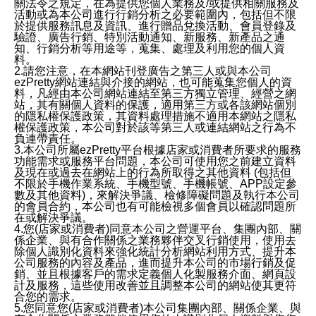
關法令之規定，在為提供您個人業務及/或提供相關服務及
活動或為本公司進行行銷分析之必要範圍內，包括但不限
於提供服務訊息及資訊、進行贈品兌換活動、會員登錄及
驗證、廣告行銷、特別活動通知、新服務、新產品之通
知、行銷分析等用途等，蒐集、處理及利用您的個人資
料。
2.請您注意，在本網站刊登廣告之第三人或與本公司
ezPretty網站連結與介接的網站，也可能蒐集您個人的資
料，凡經由本公司網站連結至第三方獨立管理、經營之網
站，其有關個人資料的保護，適用第三方或各該網站個別
的隱私權保護政策，其資料處理措施不適用本網站之隱私
權保護政策，本公司對於該等第三人或連結網站之行為不
負連帶責任。
3.本公司所屬ezPretty平台根據店家或消費者所要求的服務
功能需求或服務平台問題，本公司可使用您之前建立資料
及現在或過去在網站上的行為所取得之其他資料 (包括但
不限於手機作業系統、手機型號、手機帳號、APP設定參
數及其他資料)，來解決爭議、檢修障礙問題及執行本公司
的會員合約，本公司也有可能檢視多個會員以確認問題所
在或解決爭議。
4.您(店家或消費者)同意本公司之營運平台、集團內部、關
係企業、與有合作關係之業務夥伴交叉行銷使用，使用去
除個人識別化資料來強化統計分析網站利用方式、提升本
公司服務的內容及產品，進而提升本公司的市場行銷及促
銷、並且根據客戶的需求定義個人化製服務介面、網頁設
計及服務，這些使用改善並且調整本公司的網站使其更符
合您的需求。
5.您同意您(店家或消費者)本公司集團內部、關係企業、與