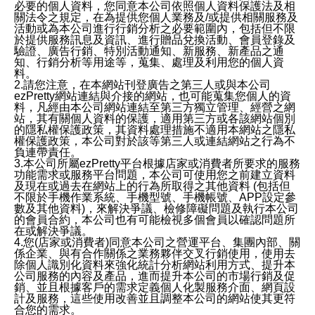
必要的個人資料，您同意本公司依照個人資料保護法及相
關法令之規定，在為提供您個人業務及/或提供相關服務及
活動或為本公司進行行銷分析之必要範圍內，包括但不限
於提供服務訊息及資訊、進行贈品兌換活動、會員登錄及
驗證、廣告行銷、特別活動通知、新服務、新產品之通
知、行銷分析等用途等，蒐集、處理及利用您的個人資
料。
2.請您注意，在本網站刊登廣告之第三人或與本公司
ezPretty網站連結與介接的網站，也可能蒐集您個人的資
料，凡經由本公司網站連結至第三方獨立管理、經營之網
站，其有關個人資料的保護，適用第三方或各該網站個別
的隱私權保護政策，其資料處理措施不適用本網站之隱私
權保護政策，本公司對於該等第三人或連結網站之行為不
負連帶責任。
3.本公司所屬ezPretty平台根據店家或消費者所要求的服務
功能需求或服務平台問題，本公司可使用您之前建立資料
及現在或過去在網站上的行為所取得之其他資料 (包括但
不限於手機作業系統、手機型號、手機帳號、APP設定參
數及其他資料)，來解決爭議、檢修障礙問題及執行本公司
的會員合約，本公司也有可能檢視多個會員以確認問題所
在或解決爭議。
4.您(店家或消費者)同意本公司之營運平台、集團內部、關
係企業、與有合作關係之業務夥伴交叉行銷使用，使用去
除個人識別化資料來強化統計分析網站利用方式、提升本
公司服務的內容及產品，進而提升本公司的市場行銷及促
銷、並且根據客戶的需求定義個人化製服務介面、網頁設
計及服務，這些使用改善並且調整本公司的網站使其更符
合您的需求。