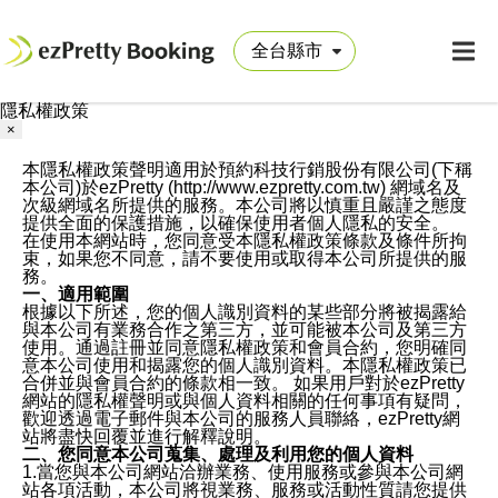
隱私權政策
×
本隱私權政策聲明適用於預約科技行銷股份有限公司(下稱
本公司)於ezPretty (http://www.ezpretty.com.tw) 網域名及
次級網域名所提供的服務。本公司將以慎重且嚴謹之態度
提供全面的保護措施，以確保使用者個人隱私的安全。
在使用本網站時，您同意受本隱私權政策條款及條件所拘
束，如果您不同意，請不要使用或取得本公司所提供的服
務。
一、適用範圍
根據以下所述，您的個人識別資料的某些部分將被揭露給
與本公司有業務合作之第三方，並可能被本公司及第三方
使用。通過註冊並同意隱私權政策和會員合約，您明確同
意本公司使用和揭露您的個人識別資料。本隱私權政策已
合併並與會員合約的條款相一致。 如果用戶對於ezPretty
網站的隱私權聲明或與個人資料相關的任何事項有疑問，
歡迎透過電子郵件與本公司的服務人員聯絡，ezPretty網
站將盡快回覆並進行解釋說明。
二、您同意本公司蒐集、處理及利用您的個人資料
1.當您與本公司網站洽辦業務、使用服務或參與本公司網
站各項活動，本公司將視業務、服務或活動性質請您提供