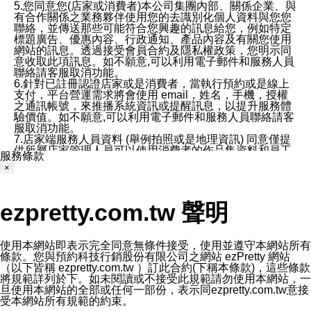
5.您同意您(店家或消費者)本公司集團內部、關係企業、與
有合作關係之業務夥伴使用您的去識別化個人資料與您您
聯絡，並傳送那些可能符合您興趣的訊息給您，例如特定
標題廣告、優惠內容、行政通知、產品內容及有關您使用
網站的訊息。透過接受會員合約及隱私權政策，您明示同
意收取此項訊息。如不願意,可以利用電子郵件和服務人員
聯絡請客服取消功能。
6.針對已註冊認證店家或是消費者，當執行預約或是線上
支付，平台營運需求將會使用 email，姓名，手機，授權
之通訊帳號，來推播系統資訊或提醒訊息，以提升服務體
驗價值。如不願意,可以利用電子郵件和服務人員聯絡請客
服取消功能。
7.店家端服務人員資料 (舉例拍照或是地理資訊) 同意僅提
供所屬店家管理人員可以使用消費者的作品集資料和員工
服務條款
打卡個人圖像行為。本公司及ezPretty平台不會做任何使
×
用。
三、本公司對您個人資料的揭露
1.基於現有服務平台的監管環境，預約科技保證不會揭露
ezpretty.com.tw 聲明
任何店家的營運資訊，且預約科技和店家均不能洩露消費
者的個人資料。然而，在某些情況下，本公司可能會因受
政府要求或法律規定，而被迫向政府或第三方提供資料。
第三方也可能非法地攔截或存取傳輸的私人通訊，或會員
使用本網站即表示完全同意無條件接受，使用並遵守本網站所有
可能濫用或誤用從本公司網站獲得的您的資料。因此，儘
條款。您與預約科技行銷股份有限公司之網站 ezPretty 網站
管本公司使用企業標準的保護措施來保護您的隱私，本公
（以下皆稱 ezpretty.com.tw ）訂此合約(下稱本條款)，這些條款
司並未承諾您的個人識別資料或私人通訊將永遠保密。
將規範詳列於下。如未閱讀或不接受此規範請勿使用本網站，一
2.根據本公司的政策，本公司不會將涉及您的個人識別資
旦使用本網站的全部或任何一部份，表示同ezpretty.com.tw意接
料出租或出售給第三方。
受本網站所有規範的約束。
3. 本公司、所屬集團、關係企業或與其合作行銷之第三方